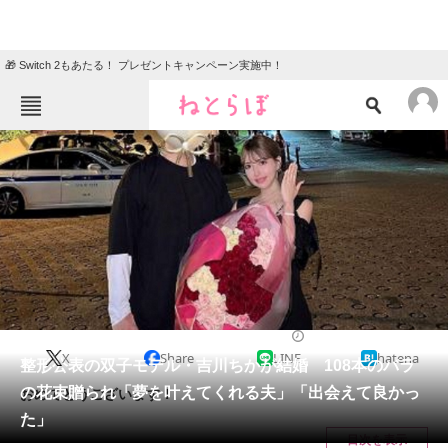
🎁 Switch 2もあたる！ プレゼントキャンペーン実施中！
ねとらぼメニュー
TOP
ニュース
エンタメ
クイズ
グルメ
地域
住まい
教育・育児
動物
リサーチ
2023/08/06 13:25（公開）
X
Share
LINE
hatena
会員記事
整形公表の双子モデル・吉川ちかが結婚 108本のバラ
の花束贈られ「夢を叶えてくれる夫」「出会えて良かっ
おめでとうございます！
メディア
た」
目次を表示
注目記事を集めた総合ページ