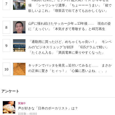
7
場 「シャリシャリ濃厚」「ちょーーーうまい」「箱で
欲しいよこれ」「喫茶店で出てきてもおかしくない」
山Pに憧れ続けたサッカー少年→13年後…… 現在の姿
8
に「えっぐい」「本気すぎて尊敬する」と49万再生
「通勤用に買ったけど、めちゃくちゃ良い！」 モンベ
9
ルの“ビジネスリュック”が好評 「615グラムで軽い」
「たくさん入る」「満員電車に乗りやすくなった」
キッチンでバッタを発見→近付いてみると…… まさか
10
の正体に驚き「ヒィっ！」「心臓に悪いよね、、、」
アンケート
実施中
声が好きな「日本のボーカリスト」は？
回答数：49393