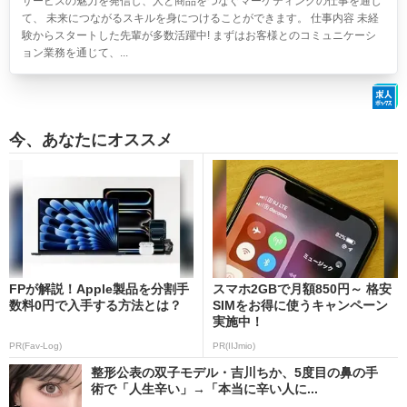
サービスの魅力を発信し、人と商品をつなぐマーケティングの仕事を通じ
て、 未来につながるスキルを身につけることができます。 仕事内容 未経
験からスタートした先輩が多数活躍中! まずはお客様とのコミュニケーシ
ョン業務を通じて、...
今、あなたにオススメ
FPが解説！Apple製品を分割手
スマホ2GBで月額850円～ 格安
数料0円で入手する方法とは？
SIMをお得に使うキャンペーン
実施中！
PR(Fav-Log)
PR(IIJmio)
整形公表の双子モデル・吉川ちか、5度目の鼻の手
術で「人生辛い」→「本当に辛い人に...