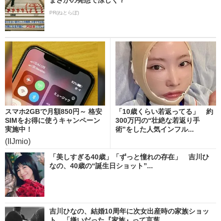
PR(ねとらぼ)
スマホ2GBで月額850円～ 格安
「10歳くらい若返ってる」 約
SIMをお得に使うキャンペーン
300万円の“壮絶な若返り手
実施中！
術”をした人気インフル...
(IIJmio)
「美しすぎる40歳」「ずっと憧れの存在」 吉川ひ
なの、40歳の“誕生日ショット”...
吉川ひなの、結婚10周年に次女出産時の家族ショッ
ト 「嫌いだった『家族』って言葉...