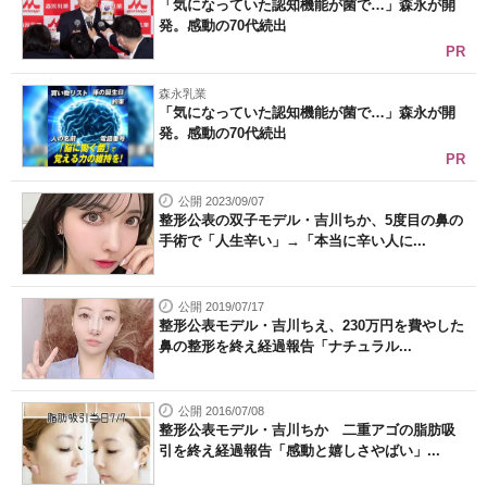
「気になっていた認知機能が菌で…」森永が開
発。感動の70代続出
PR
森永乳業
「気になっていた認知機能が菌で…」森永が開
発。感動の70代続出
PR
公開 2023/09/07
整形公表の双子モデル・吉川ちか、5度目の鼻の
手術で「人生辛い」→「本当に辛い人に...
公開 2019/07/17
整形公表モデル・吉川ちえ、230万円を費やした
鼻の整形を終え経過報告「ナチュラル...
公開 2016/07/08
整形公表モデル・吉川ちか 二重アゴの脂肪吸
引を終え経過報告「感動と嬉しさやばい」...