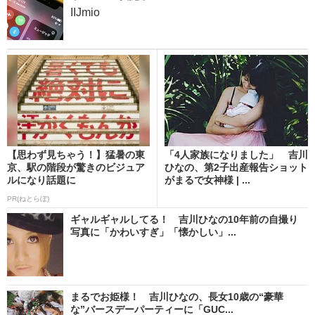
IIJmio
【思わず見ちゃう！】猛暑の東
「4人家族になりました」 吉川
京、駅の階段が驚きのビジュア
ひなの、第2子出産報告ショット
ルになり話題に
がまるで女神様 | ...
PR(ねとらぼ)
ギャルギャルしてる！ 吉川ひなの10年前の自撮り
写真に「かわいすぎ」「懐かしい」...
まるでお姫様！ 吉川ひなの、長女10歳の“豪華
な”バースデーパーティーに「GUC...