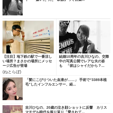
【注目】地下鉄の駅で一番涼し
結婚10周年の吉川ひなの、交際
い場所？まさかの場所にメッセ
中の写真公開でレアな夫の姿
ージ広告が登場
も 「彼はシャイだから？...
(ねとらぼ)
「髪にこびりついた血液が……」 手術で“3389本植
毛”したインフルエンサー、経...
吉川ひなの、20歳の泣き顔ショットに反響 カリス
マモデル時代を振り返り「愛されて...