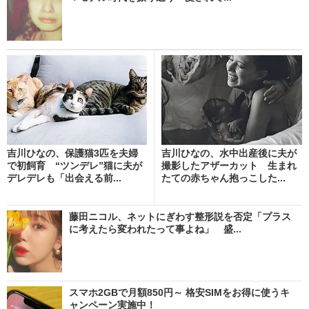
吉川ひなの、保護猫3匹を夫婦
吉川ひなの、水中出産後に夫が
で初飼育 “ツンデレ”猫に夫が
撮影したアザーカット 生まれ
デレデレも「出会える前...
たての赤ちゃん抱っこした...
藤田ニコル、ネットにぎわす整形説を否定「プラス
に考えたら変われたって事よね」 盛...
スマホ2GBで月額850円～ 格安SIMをお得に使うキ
ャンペーン実施中！