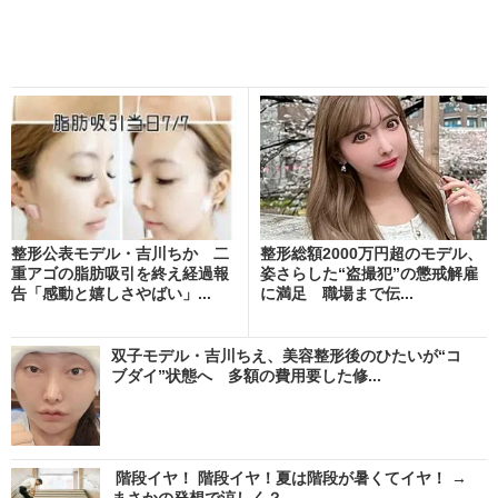
整形公表モデル・吉川ちか 二
整形総額2000万円超のモデル、
重アゴの脂肪吸引を終え経過報
姿さらした“盗撮犯”の懲戒解雇
告「感動と嬉しさやばい」...
に満足 職場まで伝...
双子モデル・吉川ちえ、美容整形後のひたいが“コ
ブダイ”状態へ 多額の費用要した修...
階段イヤ！ 階段イヤ！夏は階段が暑くてイヤ！ →
まさかの発想で涼しく？