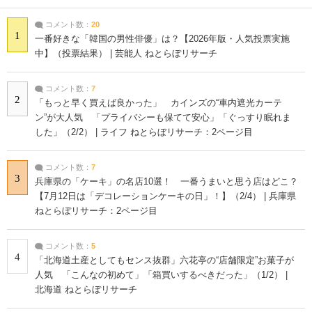
コメント数：
20
1
一番好きな「韓国の男性俳優」は？【2026年版・人気投票実施
中】（投票結果） | 芸能人 ねとらぼリサーチ
コメント数：
7
2
「もっと早く買えば良かった」 カインズの“車内遮光カーテ
ン”が大人気 「プライバシーも保てて安心」「ぐっすり眠れま
した」（2/2） | ライフ ねとらぼリサーチ：2ページ目
コメント数：
7
3
兵庫県の「ケーキ」の名店10選！ 一番うまいと思う店はどこ？
【7月12日は「デコレーションケーキの日」！】（2/4） | 兵庫県
ねとらぼリサーチ：2ページ目
コメント数：
5
4
「北海道土産としてもセンス抜群」六花亭の“店舗限定”お菓子が
人気 「こんなの初めて」「箱買いするべきだった」（1/2） |
北海道 ねとらぼリサーチ