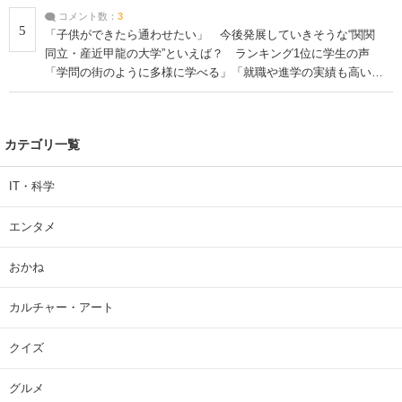
コメント数：
3
5
「子供ができたら通わせたい」 今後発展していきそうな“関関
同立・産近甲龍の大学”といえば？ ランキング1位に学生の声
「学問の街のように多様に学べる」「就職や進学の実績も高い」
| 大学 ねとらぼリサーチ
カテゴリ一覧
IT・科学
エンタメ
おかね
カルチャー・アート
クイズ
グルメ