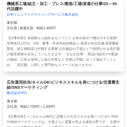
機械系工場/組立・加工・プレス/製造/工場/派遣の仕事/20～40
代活躍中
日本マニュファクチャリングサービス株式会社
東京都
正社員 / 派遣社員：時給1,400円
【仕事内容】未経験から始めるモノづくり お休み多めで働きやすさ抜群!
年間休日125日、GW・夏季・年末年始休暇あり 食堂や売店完備 産業機器
製造、組立補助及び付随する業務 公共施設や工場などで使用される高圧盤
の製造業務を担当していただきます! 〈主なお仕事〉 部品の組付けや配線
の接続、工具を使用した組立作業など 作業は手順に沿って進めていくた
め、「高圧盤」と聞くと専門的なイメージがありますが...
広告運用担当/ネイルOK/ビジネススキルを身につける/交通費支
給/SNSマーケティング
株式会社FFU
東京都
正社員：時給1,700円～2,300円
【仕事内容】<これからの時代に必要とされるスキルを身につける!> SNS
やWebマーケティングは、今後さらに需要が高まる成長分野です。 企業や