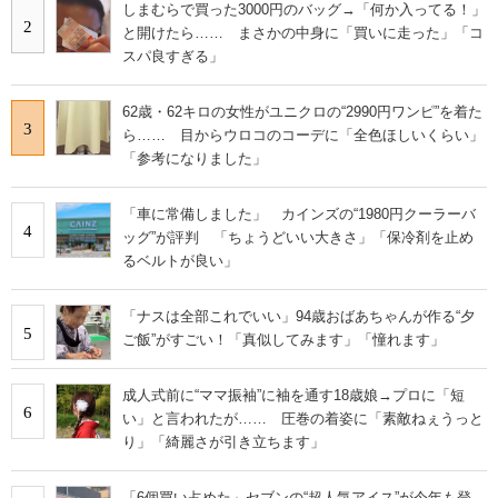
しまむらで買った3000円のバッグ→「何か入ってる！」
2
と開けたら…… まさかの中身に「買いに走った」「コ
スパ良すぎる」
62歳・62キロの女性がユニクロの“2990円ワンピ”を着た
3
ら…… 目からウロコのコーデに「全色ほしいくらい」
「参考になりました」
「車に常備しました」 カインズの“1980円クーラーバ
4
ッグ”が評判 「ちょうどいい大きさ」「保冷剤を止め
るベルトが良い」
「ナスは全部これでいい」94歳おばあちゃんが作る“夕
5
ご飯”がすごい！「真似してみます」「憧れます」
成人式前に“ママ振袖”に袖を通す18歳娘→プロに「短
6
い」と言われたが…… 圧巻の着姿に「素敵ねぇうっと
り」「綺麗さが引き立ちます」
「6個買い占めた」セブンの“超人気アイス”が今年も登