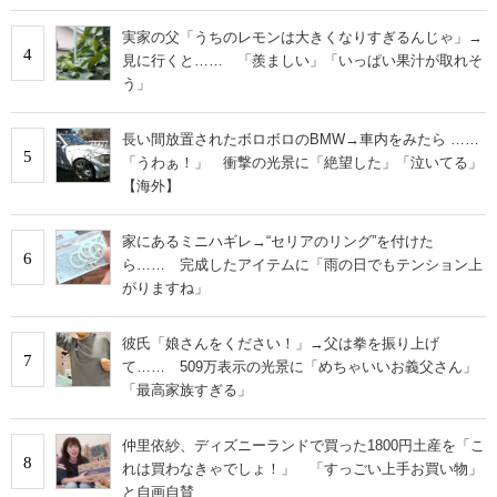
実家の父「うちのレモンは大きくなりすぎるんじゃ」→
4
見に行くと…… 「羨ましい」「いっぱい果汁が取れそ
う」
長い間放置されたボロボロのBMW→車内をみたら ……
5
「うわぁ！」 衝撃の光景に「絶望した」「泣いてる」
【海外】
家にあるミニハギレ→“セリアのリング”を付けた
6
ら…… 完成したアイテムに「雨の日でもテンション上
がりますね」
彼氏「娘さんをください！」→父は拳を振り上げ
7
て…… 509万表示の光景に「めちゃいいお義父さん」
「最高家族すぎる」
仲里依紗、ディズニーランドで買った1800円土産を「こ
8
れは買わなきゃでしょ！」 「すっごい上手お買い物」
と自画自賛