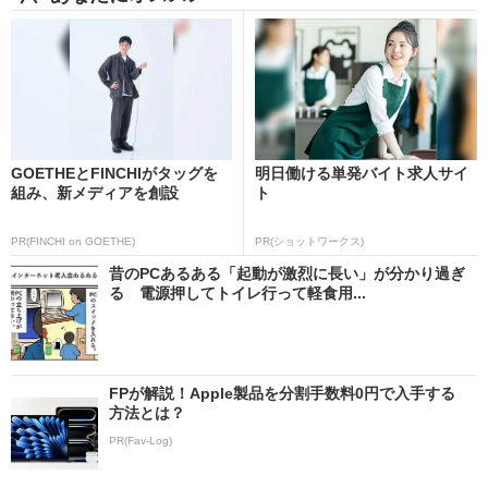
GOETHEとFINCHIがタッグを
明日働ける単発バイト求人サイ
組み、新メディアを創設
ト
PR(FINCHI on GOETHE)
PR(ショットワークス)
昔のPCあるある「起動が激烈に長い」が分かり過ぎ
る 電源押してトイレ行って軽食用...
FPが解説！Apple製品を分割手数料0円で入手する
方法とは？
PR(Fav-Log)