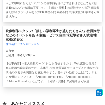
入して印刷する など パソコンの基本的な操作ができればどなたでも大歓
迎 Excelなどの知識は不要です。 【経験・資格】未経験者さん歓迎 経験者
さん歓迎 ブランクがある方OK 学歴不問 年齢不問 主婦(夫)歓迎 学生さん歓
迎 大学...
映像制作スタッフ/「嬉しい福利厚生が盛りだくさん!」社員旅行
などのイベントもあり/髪色・ピアス自由/未経験者さん歓迎/東
京都/渋谷区
株式会社アクシスビジョン
東京都
正社員：時給1,300円～
【仕事内容】<求人掲載元>バイトな お任せするのは、Web広告に使用さ
れる動画の編集業務です。 具体的には/ 画質補正やテロップ入力 素材の作
成 色や明るさの調整など 伝わりやすく、見やすい動画に仕上げていきま
す 使用するソフトは、『Adobe Premier Pro』『Adobe Photoshop』
『Adobe Illustrator』などです。 【経験・資格】未経験者さん歓迎...
今、あなたにオススメ