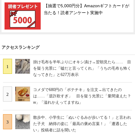
【抽選で5,000円分】Amazonギフトカードが
当たる！読者アンケート実施中
アクセスランキング
掛け毛布を半年ぶりにオキシ漬け→翌朝見たら…… 目
1
を疑う光景に「嘘だと言ってくれ」「うちの毛布も怖く
なってきた」と627万表示
コメダで680円の「ポテチキ」を注文→出てきたの
2
は……「逆詐欺すぎ」 目を疑う光景に「量間違えた？
w」「溢れかえってますね」
散歩中、小学生に「ぬいぐるみが歩いてる！」と言われ
3
た子犬 納得の姿に「最高の褒め言葉！」「遭遇した
い」投稿者に話を聞いた