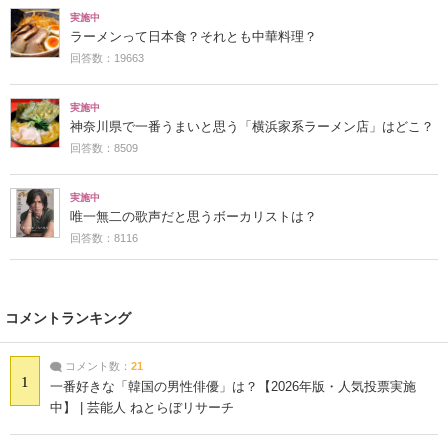
実施中
ラーメンって日本食？それとも中華料理？
回答数：19663
実施中
神奈川県で一番うまいと思う「横浜家系ラーメン店」はどこ？
回答数：8509
実施中
唯一無二の歌声だと思うボーカリストは？
回答数：8116
コメントランキング
コメント数：
21
1
一番好きな「韓国の男性俳優」は？【2026年版・人気投票実施
中】 | 芸能人 ねとらぼリサーチ