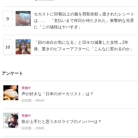
セカストに50着以上の服を買取依頼→渡されたレシート
9
は…… 「支払いまで何日か待たされた」衝撃的な光景
に「この値段はヤバすぎ」
「顔の余白が気になる」と15キロ減量した女性→2年
10
後、驚きのビフォーアフターに「こんなに変わるのか」
アンケート
実施中
声が好きな「日本のボーカリスト」は？
回答数：49540
実施中
歌が上手だと思うホロライブのメンバーは？
回答数：23885