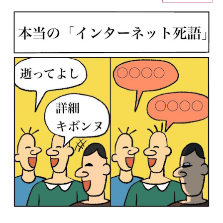
ITの今と未来を見通す
スマホと通信の最新トレンド
進化するPCとデバイスの未来
好きが集まる 比べて選べる
ビジネスと働き方のヒント
AI活用のいまが分かる
企業ITのトレンドを詳説
経営リーダーのコミュニティ
マーケ×ITの今がよく分かる
ITエンジニア向け専門サイト