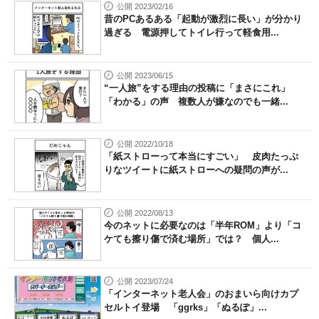
公開 2023/02/16
昔のPCあるある「起動が激烈に長い」が分かり
過ぎる 電源押してトイレ行って軽食用...
公開 2023/06/15
“一人旅”をする理由の投稿に「まさにこれ」
「わかる」の声 複数人が嫌なのでも一緒...
公開 2022/10/18
「紙ストローって本当にすごい」 皮肉たっぷ
りなツイートに紙ストローへの疑問の声が...
公開 2022/08/13
今のネットに必要なのは「半年ROM」より「コ
ケても擦り傷で済む場所」では？ 個人...
公開 2023/07/24
「インターネット老人会」のおまいら向けカプ
セルトイ登場 「ggrks」「ぬるぽ」...