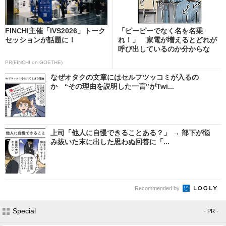
FINCHI主催「IVS2026」トーク
「ピーピーでなく名を名乗
セッションが話題に！
れ！」 家電が増えるとどれが
呼び出しているのか分からな
く...
PR(FINCHI on GOETHE)
なぜオタクの文章にはセルフツッコミが入るの
か “その理由を説明した一言”がTwi...
上司「他人に自慢できることある？」 → 部下が悩
み抜いた末に出した思わぬ回答に「...
Recommended by
Special
- PR -