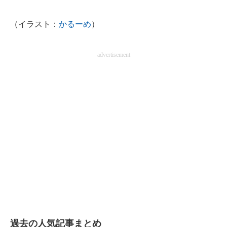
企業向けIT製品の総合サイト
（イラスト：
かるーめ
）
IT製品の技術・比較・事例
advertisement
製造業のIT導入・活用を支援
モノづくり技術者専門サイト
エレクトロニクス専門サイト
電子設計の基本と応用
エネルギーの専門メディア
建設×テクノロジーの最前線
ちょっと気になるネットの話題
過去の人気記事まとめ