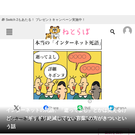
🎁 Switch 2もあたる！ プレゼントキャンペーン実施中！
ねとらぼメニュー
TOP
ニュース
エンタメ
クイズ
グルメ
地域
住まい
教育・育児
動物
リサーチ
2023/09/08 19:10（公開）
X
Share
LINE
hatena
会員記事
インターネットの死語、「逝ってよし」とかは笑えるけ
ど…… “ギリギリ絶滅してない言葉”の方がきついとい
インターネット特有の言葉ってありましたよね。
メディア
う話
目次を表示
注目記事を集めた総合ページ