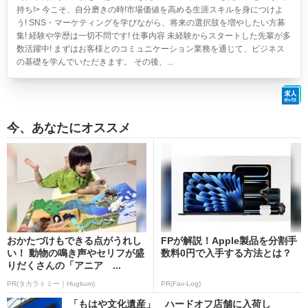
持ち!> 今こそ、自分磨きの時!市場価値を高める生涯スキルを身につけよ
う! SNS・マーケティングを学びながら、将来の選択肢を増やしたい方募
集! 経験や学歴は一切不問です! 仕事内容 未経験からスタートした先輩が多
数活躍中! まずはお客様とのコミュニケーション業務を通じて、ビジネス
の基礎を学んでいただきます。 その後、...
今、あなたにオススメ
おかたづけもできる点がうれし
FPが解説！Apple製品を分割手
い！ 動物の鳴き声やセリフが盛
数料0円で入手する方法とは？
りだくさんの「アニア ...
PR(タカラトミー｜Hugkum)
PR(Fav-Log)
「もはや文化遺産」 ハードオフ店舗に入荷し