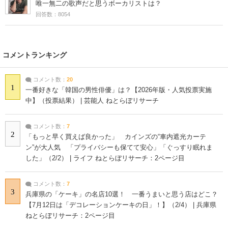
唯一無二の歌声だと思うボーカリストは？
回答数：8054
コメントランキング
コメント数：
20
1
一番好きな「韓国の男性俳優」は？【2026年版・人気投票実施
中】（投票結果） | 芸能人 ねとらぼリサーチ
コメント数：
7
2
「もっと早く買えば良かった」 カインズの“車内遮光カーテ
ン”が大人気 「プライバシーも保てて安心」「ぐっすり眠れま
した」（2/2） | ライフ ねとらぼリサーチ：2ページ目
コメント数：
7
3
兵庫県の「ケーキ」の名店10選！ 一番うまいと思う店はどこ？
【7月12日は「デコレーションケーキの日」！】（2/4） | 兵庫県
ねとらぼリサーチ：2ページ目