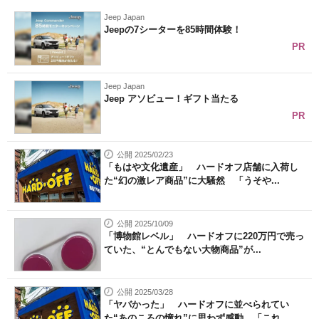
Jeep Japan
Jeepの7シーターを85時間体験！
PR
Jeep Japan
Jeep アソビュー！ギフト当たる
PR
公開 2025/02/23
「もはや文化遺産」 ハードオフ店舗に入荷し
た“幻の激レア商品”に大騒然 「うそや...
公開 2025/10/09
「博物館レベル」 ハードオフに220万円で売っ
ていた、“とんでもない大物商品”が...
公開 2025/03/28
「ヤバかった」 ハードオフに並べられてい
た“あのころの憧れ”に思わず感動 「これ...