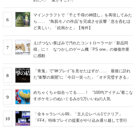
マインクラフトで「千と千尋の神隠し」を再現してみた
6
ら…… “鳥肌モノの作品”を完成させ反響「息を呑むほ
ど美しい」「絵画かと」【海外】
えげつない黄ばみで汚れたコントローラーが「新品同
7
様」に！ なつかしのゲーム機「PS one」の修復作業
に感動
「青鬼」で“神プレイ”を見せたはずが…… 最後に訪れ
8
た“衝撃の展開”に「今日一笑った」「オチ完璧すぎる」
めちゃくちゃ似合ってる……！ “100均アイテム”着こな
9
すポケモンのぬいぐるみが1万いいねの人気
「全キャラレベル99」「主人公レベル1でクリア」
10
「FF4」特殊プレイの提案がやり込み通り越して苦行