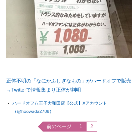
正体不明の「なにかふしぎなもの」がハードオフで販売
→Twitterで情報集まり正体が判明
ハードオフ八王子大和田店【公式】Xアカウント
（@hoowada2788）
前のページ
1
2