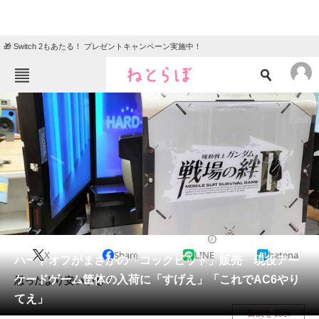
🎁 Switch 2もあたる！ プレゼントキャンペーン実施中！
ねとらぼメニュー
TOP
ニュース
エンタメ
クイズ
グルメ
地域
住まい
教育・育児
動物
リサーチ
ゲーム
2023/09/23 18:30（公開）
X
Share
LINE
hatena
会員記事
ハードオフがまさかの「コックピット」販売 現役アー
ケードゲーム筐体の入荷に「すげえ」「これでAC6やり
思ったより安いかも？
メディア
てえ」
目次を表示
注目記事を集めた総合ページ