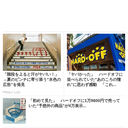
「階段を上ると汗がヤバい！」
「ヤバかった」 ハードオフに
→夏のピンチに寄り添う“水色の
並べられていた“あのころの憧
広告”を発見
れ”に思わず感動 「これ...
PR(ねとらぼ)
「初めて見た」 ハードオフに1万9800円で売って
いた“予想外の商品”が4万表示...