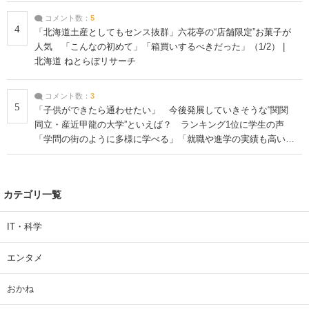
コメント数：
5
4
「北海道土産としてもセンス抜群」六花亭の“店舗限定”お菓子が
人気 「こんなの初めて」「箱買いするべきだった」（1/2） |
北海道 ねとらぼリサーチ
コメント数：
3
5
「子供ができたら通わせたい」 今後発展していきそうな“関関
同立・産近甲龍の大学”といえば？ ランキング1位に学生の声
「学問の街のように多様に学べる」「就職や進学の実績も高い」
| 大学 ねとらぼリサーチ
カテゴリ一覧
IT・科学
エンタメ
おかね