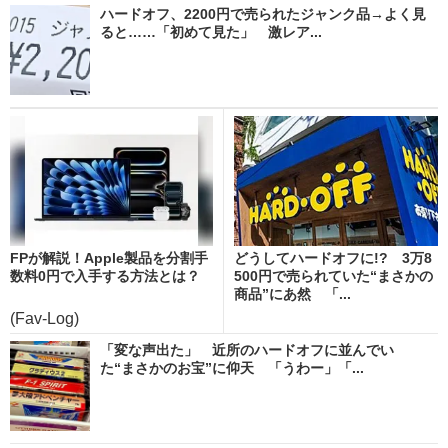
ハードオフ、2200円で売られたジャンク品→よく見
ると……「初めて見た」 激レア...
FPが解説！Apple製品を分割手
どうしてハードオフに!? 3万8
数料0円で入手する方法とは？
500円で売られていた“まさかの
商品”にあ然 「...
(Fav-Log)
「変な声出た」 近所のハードオフに並んでい
た“まさかのお宝”に仰天 「うわー」「...