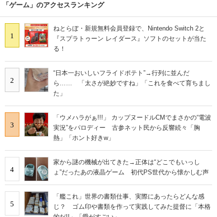
「ゲーム」のアクセスランキング
ねとらぼ・新規無料会員登録で、Nintendo Switch 2と
1
『スプラトゥーン レイダース』ソフトのセットが当た
る！
“日本一おいしいフライドポテト”→行列に並んだ
2
ら…… 「太さが絶妙ですね」「これを食べて育ちまし
た」
「ウメハラがぁ!!!」 カップヌードルCMでまさかの“電波
3
実況”をパロディー 古参ネット民から反響続々「胸
熱」「ホント好きw」
家から謎の機械が出てきた→正体は“どこでもいっし
4
ょ”だったあの液晶ゲーム 初代PS世代から懐かしむ声
「艦これ」世界の書類仕事、実際にあったらどんな感
5
じ？ ゴム印や書類を作って実践してみた提督に「本格
的だ!!」「愛がすごい」