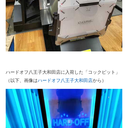
企業向けIT製品の総合サイト
IT製品の技術・比較・事例
製造業のIT導入・活用を支援
モノづくり技術者専門サイト
エレクトロニクス専門サイト
電子設計の基本と応用
ハードオフ八王子大和田店に入荷した「コックピット」
（以下、画像は
ハードオフ八王子大和田店
から）
エネルギーの専門メディア
建設×テクノロジーの最前線
ちょっと気になるネットの話題