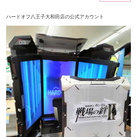
ITの今と未来を見通す
ハードオフ八王子大和田店の公式アカウント
スマホと通信の最新トレンド
進化するPCとデバイスの未来
好きが集まる 比べて選べる
ビジネスと働き方のヒント
AI活用のいまが分かる
企業ITのトレンドを詳説
経営リーダーのコミュニティ
マーケ×ITの今がよく分かる
ITエンジニア向け専門サイト