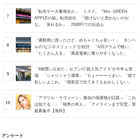
「転売ヤー大量発生か」 ミスド、『Mrs. GREEN
7
APPLEの箱』転売続出 「情けないと思わないのか
な」「呆れるわ」 2500円での出品も
「通勤用に買ったけど、めちゃくちゃ良い！」 モンベ
8
ルの“ビジネスリュック”が好評 「615グラムで軽い」
「たくさん入る」「満員電車に乗りやすくなった」
「6個買い占めた」セブンの“超人気アイス”が今年も登
9
場 「シャリシャリ濃厚」「ちょーーーうまい」「箱で
欲しいよこれ」「喫茶店で出てきてもおかしくない」
「アヴリル・ラヴィーン」激似の保護猫が話題→「これ
10
は似てる…」「猫界の本人」「アイラインまで完璧」里
親募集中【海外】
アンケート