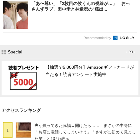
「あ〜尊い」「2枚目の牧くんの視線が…」 おっ
さんずラブ、田中圭と林遣都の“蔵出...
Recommended by
Special
- PR -
【抽選で5,000円分】Amazonギフトカードが
当たる！読者アンケート実施中
アクセスランキング
夫が買ってきた赤福→開けたら…… まさかの中身に
1
「お店に電話してしまいそう」「さすがに初めて見まし
た笑」と107万表示