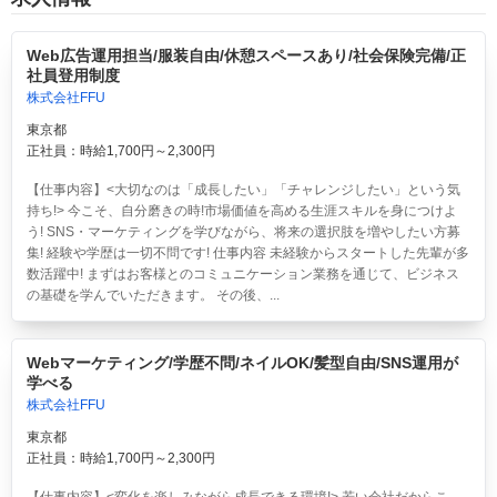
Web広告運用担当/服装自由/休憩スペースあり/社会保険完備/正
社員登用制度
株式会社FFU
東京都
正社員：時給1,700円～2,300円
【仕事内容】<大切なのは「成長したい」「チャレンジしたい」という気
持ち!> 今こそ、自分磨きの時!市場価値を高める生涯スキルを身につけよ
う! SNS・マーケティングを学びながら、将来の選択肢を増やしたい方募
集! 経験や学歴は一切不問です! 仕事内容 未経験からスタートした先輩が多
数活躍中! まずはお客様とのコミュニケーション業務を通じて、ビジネス
の基礎を学んでいただきます。 その後、...
Webマーケティング/学歴不問/ネイルOK/髪型自由/SNS運用が
学べる
株式会社FFU
東京都
正社員：時給1,700円～2,300円