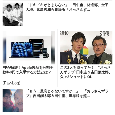
「ドキドキがとまらない」 田中圭、林遣都、金子
大地、眞島秀和ら劇場版「おっさんず...
FPが解説！Apple製品を分割手
この2人を待ってた！ “おっさ
数料0円で入手する方法とは？
んずラブ”田中圭＆吉田鋼太郎、
久々2ショットにOL...
(Fav-Log)
「もう…最高じゃないですか…」 「おっさんずラ
ブ」吉田鋼太郎＆田中圭、世界線を超...