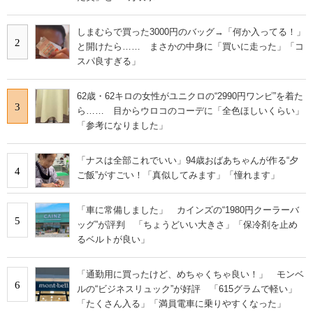
しまむらで買った3000円のバッグ→「何か入ってる！」
2
と開けたら…… まさかの中身に「買いに走った」「コ
スパ良すぎる」
62歳・62キロの女性がユニクロの“2990円ワンピ”を着た
3
ら…… 目からウロコのコーデに「全色ほしいくらい」
「参考になりました」
「ナスは全部これでいい」94歳おばあちゃんが作る“夕
4
ご飯”がすごい！「真似してみます」「憧れます」
「車に常備しました」 カインズの“1980円クーラーバ
5
ッグ”が評判 「ちょうどいい大きさ」「保冷剤を止め
るベルトが良い」
「通勤用に買ったけど、めちゃくちゃ良い！」 モンベ
6
ルの“ビジネスリュック”が好評 「615グラムで軽い」
「たくさん入る」「満員電車に乗りやすくなった」