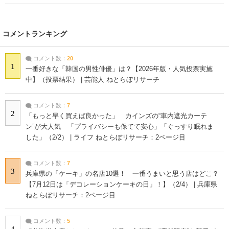
コメントランキング
コメント数：
20
1
一番好きな「韓国の男性俳優」は？【2026年版・人気投票実施
中】（投票結果） | 芸能人 ねとらぼリサーチ
コメント数：
7
2
「もっと早く買えば良かった」 カインズの“車内遮光カーテ
ン”が大人気 「プライバシーも保てて安心」「ぐっすり眠れま
した」（2/2） | ライフ ねとらぼリサーチ：2ページ目
コメント数：
7
3
兵庫県の「ケーキ」の名店10選！ 一番うまいと思う店はどこ？
【7月12日は「デコレーションケーキの日」！】（2/4） | 兵庫県
ねとらぼリサーチ：2ページ目
コメント数：
5
4