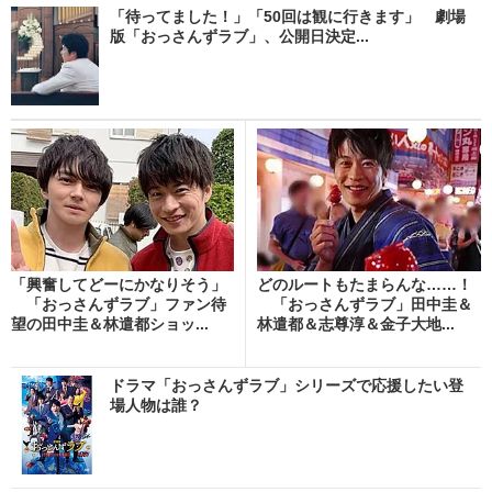
「待ってました！」「50回は観に行きます」 劇場
版「おっさんずラブ」、公開日決定...
「興奮してどーにかなりそう」
どのルートもたまらんな……！
「おっさんずラブ」ファン待
「おっさんずラブ」田中圭＆
望の田中圭＆林遣都ショッ...
林遣都＆志尊淳＆金子大地...
ドラマ「おっさんずラブ」シリーズで応援したい登
場人物は誰？