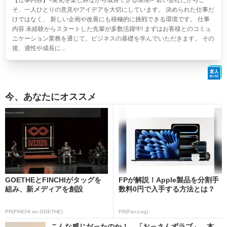
【仕事内容】<変化を楽しみながら成長できる環境!> 若い会社だからこ
そ、一人ひとりの意見やアイデアを大切にしています。 決められた仕事だ
けではなく、 新しい企画や改善にも積極的に挑戦できる環境です。 仕事
内容 未経験からスタートした先輩が多数活躍中! まずはお客様とのコミュ
ニケーション業務を通じて、ビジネスの基礎を学んでいただきます。 その
後、適性や成長に...
今、あなたにオススメ
GOETHEとFINCHIがタッグを
FPが解説！Apple製品を分割手
組み、新メディアを創設
数料0円で入手する方法とは？
PR(FINCHI on GOETHE)
PR(Fav-Log)
こんな感じだったのか！ 「おっさんずラブ」、本