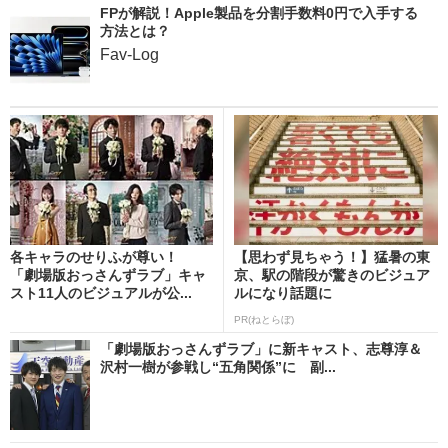
FPが解説！Apple製品を分割手数料0円で入手する
方法とは？
Fav-Log
各キャラのせりふが尊い！
【思わず見ちゃう！】猛暑の東
「劇場版おっさんずラブ」キャ
京、駅の階段が驚きのビジュア
スト11人のビジュアルが公...
ルになり話題に
PR(ねとらぼ)
「劇場版おっさんずラブ」に新キャスト、志尊淳＆
沢村一樹が参戦し“五角関係”に 副...