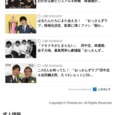
おわせる新ビジュアル＆特報 林遣都が...
公開 2018/12/07
はるたんたちにまた会える！ 「おっさんずラ
ブ」映画化決定、歓喜に沸くファン「朝か...
公開 2019/04/20
「ドキドキがとまらない」 田中圭、林遣都、
金子大地、眞島秀和ら劇場版「おっさんず...
公開 2018/10/26
この2人を待ってた！ “おっさんずラブ”田中圭
＆吉田鋼太郎、久々2ショットにOL...
Recommended by
Copyright © ITmedia Inc. All Rights Reserved.
求人情報