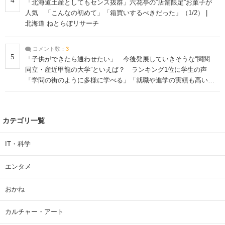
「北海道土産としてもセンス抜群」六花亭の“店舗限定”お菓子が
人気 「こんなの初めて」「箱買いするべきだった」（1/2） |
北海道 ねとらぼリサーチ
コメント数：
3
5
「子供ができたら通わせたい」 今後発展していきそうな“関関
同立・産近甲龍の大学”といえば？ ランキング1位に学生の声
「学問の街のように多様に学べる」「就職や進学の実績も高い」
| 大学 ねとらぼリサーチ
カテゴリ一覧
IT・科学
エンタメ
おかね
カルチャー・アート