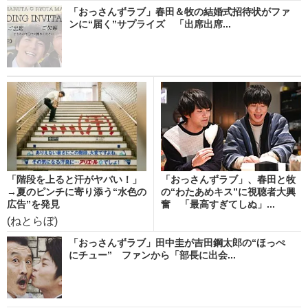
「おっさんずラブ」春田＆牧の結婚式招待状がファ
ンに“届く”サプライズ 「出席出席...
「階段を上ると汗がヤバい！」
「おっさんずラブ」、春田と牧
→夏のピンチに寄り添う“水色の
の“わたあめキス”に視聴者大興
広告”を発見
奮 「最高すぎてしぬ」...
(ねとらぼ)
「おっさんずラブ」田中圭が吉田鋼太郎の“ほっぺ
にチュー” ファンから「部長に出会...