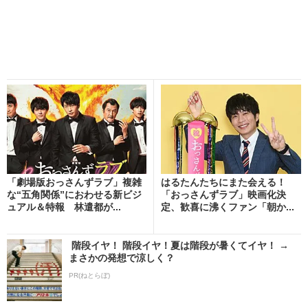
「劇場版おっさんずラブ」複雑
はるたんたちにまた会える！
な“五角関係”におわせる新ビジ
「おっさんずラブ」映画化決
ュアル＆特報 林遣都が...
定、歓喜に沸くファン「朝か...
階段イヤ！ 階段イヤ！夏は階段が暑くてイヤ！ →
まさかの発想で涼しく？
PR(ねとらぼ)