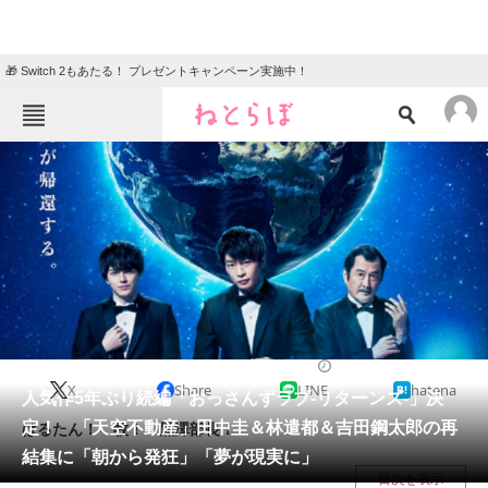
🎁 Switch 2もあたる！ プレゼントキャンペーン実施中！
ねとらぼメニュー
TOP
ニュース
エンタメ
クイズ
グルメ
地域
住まい
教育・育児
動物
リサーチ
2023/09/25 11:10（公開）
X
Share
LINE
hatena
会員記事
人気作5年ぶり続編「おっさんずラブ-リターンズ-」決
定！ 「天空不動産」田中圭＆林遣都＆吉田鋼太郎の再
はるたん！ 牧！ 黒澤部長！
メディア
結集に「朝から発狂」「夢が現実に」
目次を表示
注目記事を集めた総合ページ