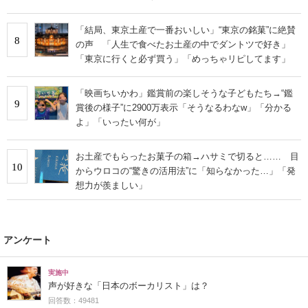
「結局、東京土産で一番おいしい」“東京の銘菓”に絶賛
8
の声 「人生で食べたお土産の中でダントツで好き」
「東京に行くと必ず買う」「めっちゃリピしてます」
「映画ちいかわ」鑑賞前の楽しそうな子どもたち→“鑑
9
賞後の様子”に2900万表示「そうなるわなw」「分かる
よ」「いったい何が」
お土産でもらったお菓子の箱→ハサミで切ると…… 目
10
からウロコの“驚きの活用法”に「知らなかった…」「発
想力が羨ましい」
アンケート
実施中
声が好きな「日本のボーカリスト」は？
回答数：49481