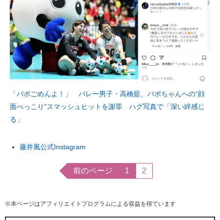
「バボごめんよ！」 バレー男子・高橋藍、バボちゃんへの“顔
面べっこり”スマッシュヒットを謝罪 ハグ写真で「深い絆感じ
る」
藤井風公式Instagram
前のページ
1
2
※本ページはアフィリエイトプログラムによる収益を得ています