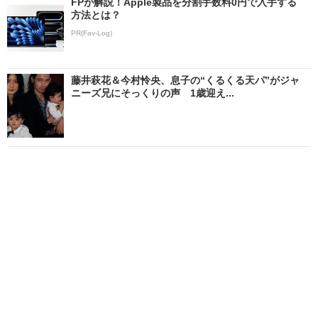
FPが解説！Apple製品を分割手数料0円で入手する
方法とは？
PR(Fav-Log)
藤井萩花＆今村怜央、息子の“くるくる天パ”がジャ
ニーズ兄にそっくりの声 1歳迎え...