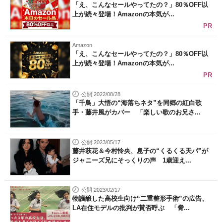
「え、こんなセールやってたの？」80％OFF以
上が続々登場！Amazonの本気が...
PR
Amazon
「え、こんなセールやってたの？」80％OFF以
上が続々登場！Amazonの本気が...
PR
公開 2022/08/28
「千鳥」大悟の“海落ちネタ”を同郷の紅白歌
手・藤井風がカバー 「楽しい歌のお兄さ...
公開 2023/05/17
藤井萩花＆今村怜央、息子の“くるくる天パ”が
ジャニーズ兄にそっくりの声 1歳迎え...
公開 2023/02/17
物議醸した高校生向け“二重整形手術”の広告、
LA在住モデルの批判が賛否呼ぶ 「脅...