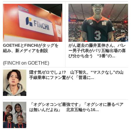
GOETHEとFINCHIがタッグを
がん逝去の藤井直伸さん、バレ
組み、新メディアを創設
ー男子代表がパリ五輪出場の喜
び分かち合う “3番”の...
(FINCHI on GOETHE)
隠す気ゼロでしょ!? 山下智久、“マスクなし”の山
手線乗車にファン驚がく「普通に...
「オグシオコンビ最強です」「オグシオに勝るペア
は無いんだよね」 北京五輪から16...