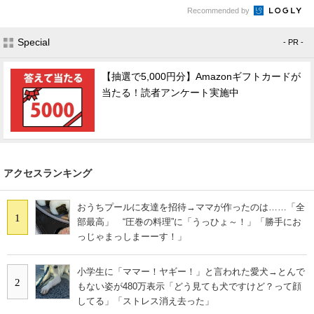
Recommended by
Special
- PR -
【抽選で5,000円分】Amazonギフトカードが
当たる！読者アンケート実施中
アクセスランキング
おうちプールに友達を招待→ママが作ったのは……「全
1
部最高」 “圧巻の料理”に「うっひょ～！」「勝手にお
っじゃまっしまーーす！」
小学生に「ママー！ヤギー！」と言われた愛犬→とんで
2
もない姿が480万表示「どう見ても犬ですけど？って顔
してる」「ストレス消え去った」