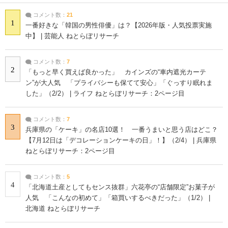
コメント数：
21
1
一番好きな「韓国の男性俳優」は？【2026年版・人気投票実施
中】 | 芸能人 ねとらぼリサーチ
コメント数：
7
2
「もっと早く買えば良かった」 カインズの“車内遮光カーテ
ン”が大人気 「プライバシーも保てて安心」「ぐっすり眠れま
した」（2/2） | ライフ ねとらぼリサーチ：2ページ目
コメント数：
7
3
兵庫県の「ケーキ」の名店10選！ 一番うまいと思う店はどこ？
【7月12日は「デコレーションケーキの日」！】（2/4） | 兵庫県
ねとらぼリサーチ：2ページ目
コメント数：
5
4
「北海道土産としてもセンス抜群」六花亭の“店舗限定”お菓子が
人気 「こんなの初めて」「箱買いするべきだった」（1/2） |
北海道 ねとらぼリサーチ