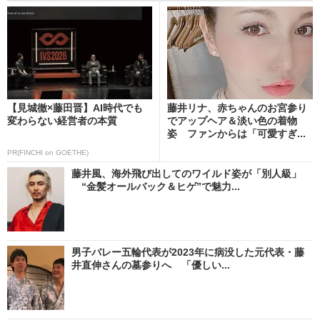
【見城徹×藤田晋】AI時代でも
藤井リナ、赤ちゃんのお宮参り
変わらない経営者の本質
でアップヘア＆淡い色の着物
姿 ファンからは「可愛すぎ...
PR(FINCHI on GOETHE)
藤井風、海外飛び出してのワイルド姿が「別人級」
“金髪オールバック＆ヒゲ”で魅力...
男子バレー五輪代表が2023年に病没した元代表・藤
井直伸さんの墓参りへ 「優しい...