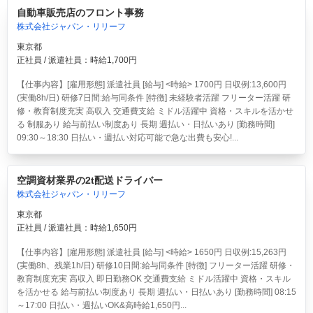
自動車販売店のフロント事務
株式会社ジャパン・リリーフ
東京都
正社員 / 派遣社員：時給1,700円
【仕事内容】[雇用形態] 派遣社員 [給与] <時給> 1700円 日収例:13,600円
(実働8h/日) 研修7日間:給与同条件 [特徴] 未経験者活躍 フリーター活躍 研
修・教育制度充実 高収入 交通費支給 ミドル活躍中 資格・スキルを活かせ
る 制服あり 給与前払い制度あり 長期 週払い・日払いあり [勤務時間]
09:30～18:30 日払い・週払い対応可能で急な出費も安心!...
空調資材業界の2t配送ドライバー
株式会社ジャパン・リリーフ
東京都
正社員 / 派遣社員：時給1,650円
【仕事内容】[雇用形態] 派遣社員 [給与] <時給> 1650円 日収例:15,263円
(実働8h、残業1h/日) 研修10日間:給与同条件 [特徴] フリーター活躍 研修・
教育制度充実 高収入 即日勤務OK 交通費支給 ミドル活躍中 資格・スキル
を活かせる 給与前払い制度あり 長期 週払い・日払いあり [勤務時間] 08:15
～17:00 日払い・週払いOK&高時給1,650円...