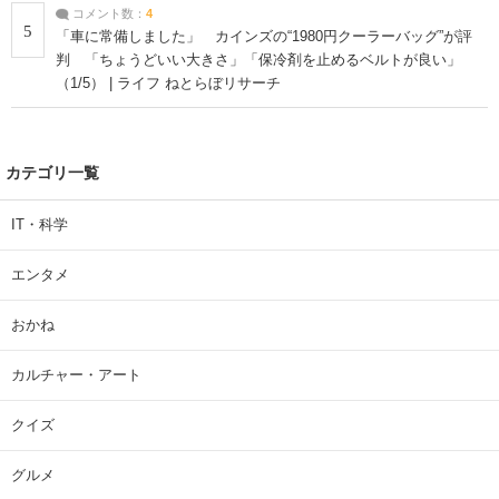
コメント数：
4
5
「車に常備しました」 カインズの“1980円クーラーバッグ”が評
判 「ちょうどいい大きさ」「保冷剤を止めるベルトが良い」
（1/5） | ライフ ねとらぼリサーチ
カテゴリ一覧
IT・科学
エンタメ
おかね
カルチャー・アート
クイズ
グルメ