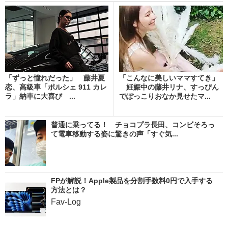
「ずっと憧れだった」 藤井夏
「こんなに美しいママすてき」
恋、高級車「ポルシェ 911 カレ
妊娠中の藤井リナ、すっぴん
ラ」納車に大喜び ...
でぽっこりおなか見せたマ...
普通に乗ってる！ チョコプラ長田、コンビそろっ
て電車移動する姿に驚きの声「すぐ気...
FPが解説！Apple製品を分割手数料0円で入手する
方法とは？
Fav-Log