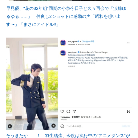
早見優、“花の82年組”同期の小泉今日子と久々再会で「涙腺ゆ
るゆる……」 仲良し2ショットに感動の声「昭和を想い出
す〜」「まさにアイドル!!」
そうきたか……！ 羽生結弦、今度は流行中の“アニメダンス”が