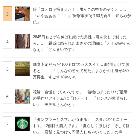
娘「コオロギ捕まえた！」虫かごの中をのぞくと……
3
「いやぁぁあ！！！」“衝撃事実”が160万再生「知らぬが
仏」
2845日もヒゲを伸ばし続けた男性→意を決して剃った
4
ら…… 親戚に怒られたまさかの理由に「えぇwwwそん
なぁ」「どんまいです」
廃棄予定だった“100キロ”の巨大スイカ→8時間かけて切
5
ると…… 「こんなの初めて見た」まさかの中身が450
万再生「すごすぎやろw」
花嫁「自慢していいですか」 着物にぴったりな“祖母
6
の手作りアイテム”に「ひえー！」「センスが素晴らし
い」「モデルさんかと」
「タンブラーとスマホが収まる」 スタバの“ミニトー
7
ト”に「2個目の購入です」「夏らしく涼しげ、そして軽
い」「店舗で見つけて即購入しちゃいました」の声