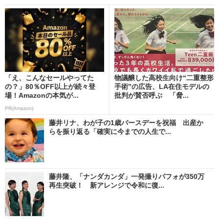
「え、こんなセールやってた
物議醸した高校生向け“二重整形
の？」80％OFF以上が続々登
手術”の広告、LA在住モデルの
場！Amazonの本気が...
批判が賛否呼ぶ 「脅...
PR(Amazon)
藤井リナ、わが子の1歳バースデーを祝福 出産か
らを振り返る「確実に今までの人生で...
藤井隆、「ナンダカンダ」一発撮りパフォが350万
再生突破！ 新アレンジで令和に復...