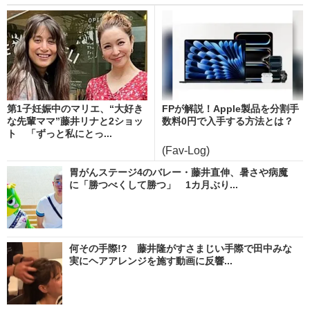
第1子妊娠中のマリエ、“大好き
FPが解説！Apple製品を分割手
な先輩ママ”藤井リナと2ショッ
数料0円で入手する方法とは？
ト 「ずっと私にとっ...
(Fav-Log)
胃がんステージ4のバレー・藤井直伸、暑さや病魔
に「勝つべくして勝つ」 1カ月ぶり...
何その手際!? 藤井隆がすさまじい手際で田中みな
実にヘアアレンジを施す動画に反響...