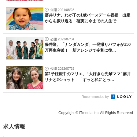
公開 2021/08/23
藤井リナ、わが子の1歳バースデーを祝福 出産
からを振り返る「確実に今までの人生で...
公開 2023/07/04
藤井隆、「ナンダカンダ」一発撮りパフォが350
万再生突破！ 新アレンジで令和に復...
公開 2022/07/29
第1子妊娠中のマリエ、“大好きな先輩ママ”藤井
リナと2ショット 「ずっと私にとっ...
Recommended by
Copyright © ITmedia Inc. All Rights Reserved.
求人情報