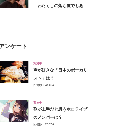
「わたくしの落ち度でもあっ
た」と反省しファンに謝罪も
アンケート
実施中
声が好きな「日本のボーカリ
スト」は？
回答数：49464
実施中
歌が上手だと思うホロライブ
のメンバーは？
回答数：23856