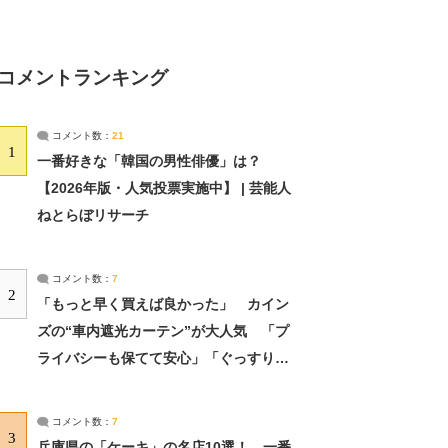
コメントランキング
コメント数：
21
1
一番好きな「韓国の男性俳優」は？
【2026年版・人気投票実施中】 | 芸能人
ねとらぼリサーチ
コメント数：
7
2
「もっと早く買えば良かった」 カイン
ズの“車内遮光カーテン”が大人気 「プ
ライバシーも保てて安心」「ぐっすり眠
れました」（2/2） | ライフ ねとらぼリ
サーチ：2ページ目
コメント数：
7
3
兵庫県の「ケーキ」の名店10選！ 一番