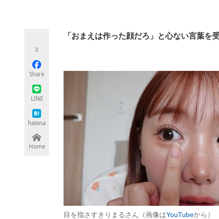
モノづくり技術者専門サイト
エレクトロ
「おまえは作った顔だろ」と心ない言葉を
X
ちょっと気になるネットの話題
Share
LINE
hatena
Home
目を指さすきりまるさん（画像は
YouTube
から）