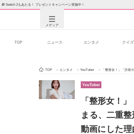
🎁 Switch 2もあたる！ プレゼントキャンペーン実施中！
メディア
TOP
ニュース
エンタメ
クイズ
注目記事を集めた総合ページ
ITの今
TOP
>
エンタメ
>
YouTuber
>
「整形女！」「詐欺やめ
ビジネスと働き方のヒント
AI活用
YouTuber
「整形女！」「
ITエンジニア向け専門サイト
企業向けI
まる、二重
動画にした理