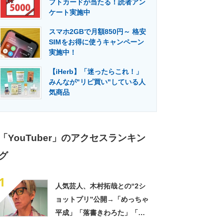
フトカードが当たる！読者アン
門メディア
建設×テクノロジーの最前線
ケート実施中
スマホ2GBで月額850円～ 格安
SIMをお得に使うキャンペーン
実施中！
【iHerb】「迷ったらこれ！」
みんなが"リピ買い"している人
気商品
「YouTuber」のアクセスランキン
グ
1
人気芸人、木村拓哉との“2シ
ョットプリ”公開→「めっちゃ
平成」「落書きわろた」「姫