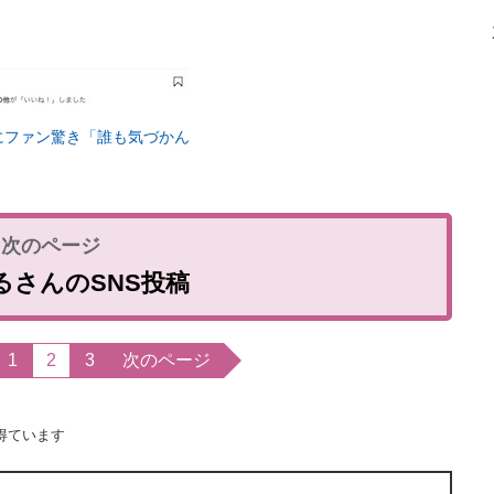
にファン驚き「誰も気づかん
るさんのSNS投稿
1
2
3
次のページ
得ています