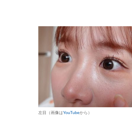
左目（画像は
YouTube
から）