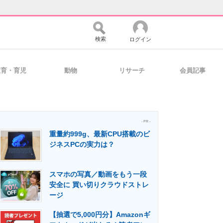
検索
ログイン
教育・育児
動物
リサーチ
会員記事
バイスの未来
好きが集まる 比べて選べる
- PR -
重量約999g、最新CPU搭載のビ
コミュニティ
マーケ×ITの今がよく分かる
ジネスPCの実力は？
スマホの写真／動画をもう一段
・活用を支援
安全に 買い切りクラウドストレ
ージ
【抽選で5,000円分】Amazonギ