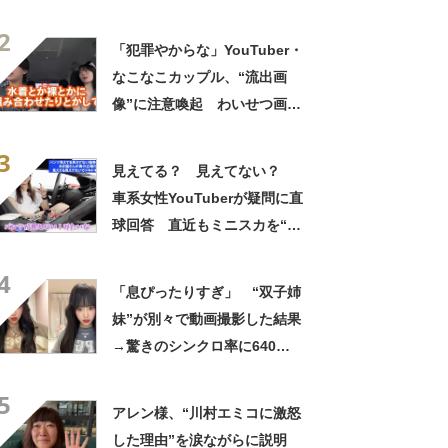
と小悪魔懐かしすぎww」
2
「犯罪やからな」YouTuber・
なこなこカップル、“流出画
像”に注意喚起 わいせつ画像
送り付け被害も報告
3
見えてる？ 見えてない？
車系女性YouTuberが疑問に直
球回答 直近もミニスカを“最
終ライン”でブロック 「相変
4
わらず見えそう」「着る服を
「息ぴったりすぎ」 “双子姉
考えた方が」の声
妹”が別々で動画撮影した結果
→驚きのシンクロ率に640万
再生 「さすがすぎる」
5
アレン様、“川村エミコに激怒
した理由”を涙ながらに説明