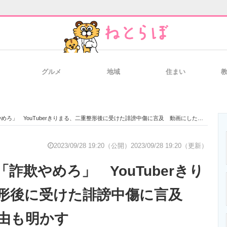
グルメ
地域
住まい
と未来を見通す
スマホと通信の最新トレンド
進化するPCとデ
ろ」 YouTuberきりまる、二重整形後に受けた誹謗中傷に言及 動画にした理由も明かす
のいまが分かる
企業ITのトレンドを詳説
経営リーダーの
2023/09/28 19:20（公開）
2023/09/28 19:20（更新）
詐欺やめろ」 YouTuberきり
T製品の総合サイト
IT製品の技術・比較・事例
製造業のIT導入
整形後に受けた誹謗中傷に言及
由も明かす