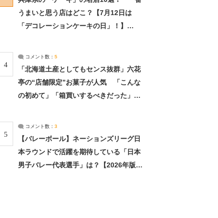
うまいと思う店はどこ？【7月12日は
「デコレーションケーキの日」！】
（2/4） | 兵庫県 ねとらぼリサーチ：2ペ
ージ目
コメント数：
5
4
「北海道土産としてもセンス抜群」六花
亭の“店舗限定”お菓子が人気 「こんな
の初めて」「箱買いするべきだった」
（1/2） | 北海道 ねとらぼリサーチ
コメント数：
3
5
【バレーボール】ネーションズリーグ日
本ラウンドで活躍を期待している「日本
男子バレー代表選手」は？【2026年版・
人気投票実施中】（投票結果） | スポー
ツ ねとらぼリサーチ