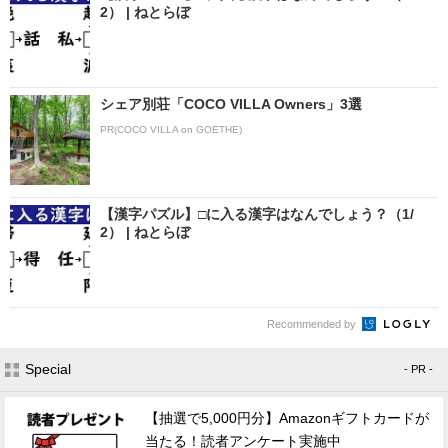
2） | ねとらぼ
シェア別荘「COCO VILLA Owners」3選
PR(COCO VILLA on GOETHE)
【漢字パズル】□に入る漢字はなんでしょう？（1/
2） | ねとらぼ
Recommended by
Special
- PR -
【抽選で5,000円分】Amazonギフトカードが
当たる！読者アンケート実施中