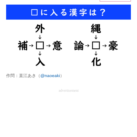
ITの今と未来を見通す
スマホと通信の最新トレンド
進化するPCとデバイスの未来
好きが集まる 比べて選べる
ビジネスと働き方のヒント
作問：直江あき（
@naoeaki
）
AI活用のいまが分かる
advertisement
企業ITのトレンドを詳説
経営リーダーのコミュニティ
マーケ×ITの今がよく分かる
ITエンジニア向け専門サイト