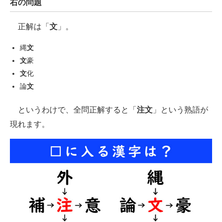
右の問題
正解は「
文
」。
縄
文
文
豪
文
化
論
文
というわけで、全問正解すると「
注文
」という熟語が
現れます。