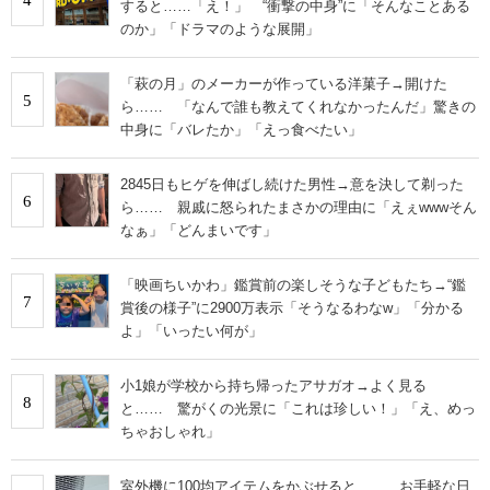
すると……「え！」 “衝撃の中身”に「そんなことある
のか」「ドラマのような展開」
「萩の月」のメーカーが作っている洋菓子→開けた
5
ら…… 「なんで誰も教えてくれなかったんだ」驚きの
中身に「バレたか」「えっ食べたい」
2845日もヒゲを伸ばし続けた男性→意を決して剃った
6
ら…… 親戚に怒られたまさかの理由に「えぇwwwそん
なぁ」「どんまいです」
「映画ちいかわ」鑑賞前の楽しそうな子どもたち→“鑑
7
賞後の様子”に2900万表示「そうなるわなw」「分かる
よ」「いったい何が」
小1娘が学校から持ち帰ったアサガオ→よく見る
8
と…… 驚がくの光景に「これは珍しい！」「え、めっ
ちゃおしゃれ」
室外機に100均アイテムをかぶせると…… お手軽な日