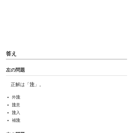
企業向けIT製品の総合サイト
IT製品の技術・比較・事例
製造業のIT導入・活用を支援
モノづくり技術者専門サイト
答え
エレクトロニクス専門サイト
左の問題
電子設計の基本と応用
エネルギーの専門メディア
正解は「
注
」。
建設×テクノロジーの最前線
外
注
注
意
ちょっと気になるネットの話題
注
入
補
注