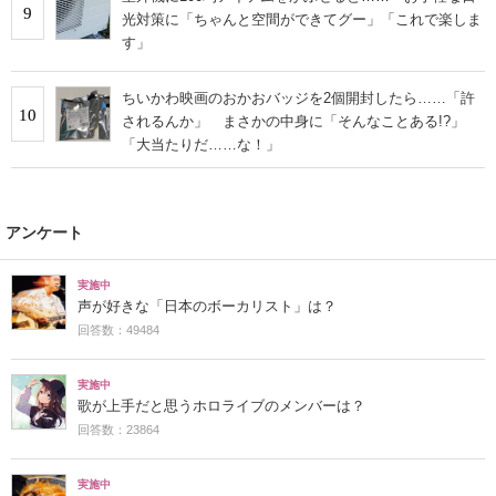
9
光対策に「ちゃんと空間ができてグー」「これで楽しま
す」
ちいかわ映画のおかおバッジを2個開封したら……「許
10
されるんか」 まさかの中身に「そんなことある!?」
「大当たりだ……な！」
アンケート
実施中
声が好きな「日本のボーカリスト」は？
回答数：49484
実施中
歌が上手だと思うホロライブのメンバーは？
回答数：23864
実施中