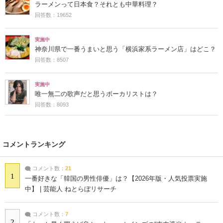
ラーメンって日本食？それとも中華料理？
回答数：19652
実施中
神奈川県で一番うまいと思う「横浜家系ラーメン店」はどこ？
回答数：8507
実施中
唯一無二の歌声だと思うボーカリストは？
回答数：8093
コメントランキング
コメント数：
21
1
一番好きな「韓国の男性俳優」は？【2026年版・人気投票実施
中】 | 芸能人 ねとらぼリサーチ
コメント数：
7
2