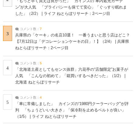
「もっと早く買えば良かった」 カインズの“車内遮光カーテ
ン”が大人気 「プライバシーも保てて安心」「ぐっすり眠れま
した」（2/2） | ライフ ねとらぼリサーチ：2ページ目
コメント数：
7
3
兵庫県の「ケーキ」の名店10選！ 一番うまいと思う店はどこ？
【7月12日は「デコレーションケーキの日」！】（2/4） | 兵庫県
ねとらぼリサーチ：2ページ目
コメント数：
5
4
「北海道土産としてもセンス抜群」六花亭の“店舗限定”お菓子が
人気 「こんなの初めて」「箱買いするべきだった」（1/2） |
北海道 ねとらぼリサーチ
コメント数：
4
5
「車に常備しました」 カインズの“1980円クーラーバッグ”が評
判 「ちょうどいい大きさ」「保冷剤を止めるベルトが良い」
（1/5） | ライフ ねとらぼリサーチ