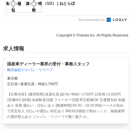
（1/2） | ねとらぼ
Recommended by
Copyright © ITmedia Inc. All Rights Reserved.
求人情報
国産車ディーラー業界の受付・事務スタッフ
株式会社ジャパン・リリーフ
東京都
正社員 / 派遣社員：時給1,700円
【仕事内容】[雇用形態] 派遣社員 [給与] <時給> 1700円 日収例:13,600円
(実働8H) [特徴] 未経験者活躍 フリーター活躍 即日勤務OK 交通費支給 制服
あり 長期 週払い・日払いあり [勤務時間] 09:30～18:30 時給ベースが高め
で安定収入 日払いや週払い対応あり 9時30分開始で朝ゆっくり、無期雇用
の選択肢もあり ジャパン・リリーフで働く魅力 わ...