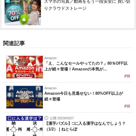
スマホの写真／動画をもう一段安全に 買い切
りクラウドストレージ
関連記事
Amazon
「え、こんなセールやってたの？」80％OFF以
上が続々登場！Amazonの本気が...
PR
Amazon
Amazon今日も見逃せない！80%OFF以上が
続々登場
PR
公開 2023/03/27
【漢字パズル】□に入る漢字はなんでしょう？
（1/2） | ねとらぼ