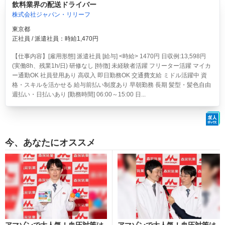
飲料業界の配送ドライバー
株式会社ジャパン・リリーフ
東京都
正社員 / 派遣社員：時給1,470円
【仕事内容】[雇用形態] 派遣社員 [給与] <時給> 1470円 日収例:13,598円
(実働8h、残業1h/日) 研修なし [特徴] 未経験者活躍 フリーター活躍 マイカ
ー通勤OK 社員登用あり 高収入 即日勤務OK 交通費支給 ミドル活躍中 資
格・スキルを活かせる 給与前払い制度あり 早朝勤務 長期 髪型・髪色自由
週払い・日払いあり [勤務時間] 06:00～15:00 日...
今、あなたにオススメ
アマゾンで大人気！血圧対策は
アマゾンで大人気！血圧対策は