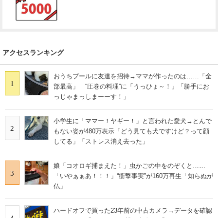
アクセスランキング
おうちプールに友達を招待→ママが作ったのは……「全
1
部最高」 “圧巻の料理”に「うっひょ～！」「勝手にお
っじゃまっしまーーす！」
小学生に「ママー！ヤギー！」と言われた愛犬→とんで
2
もない姿が480万表示「どう見ても犬ですけど？って顔
してる」「ストレス消え去った」
娘「コオロギ捕まえた！」虫かごの中をのぞくと……
3
「いやぁぁあ！！！」“衝撃事実”が160万再生「知らぬが
仏」
ハードオフで買った23年前の中古カメラ→データを確認
4