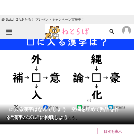
🎁 Switch 2もあたる！ プレゼントキャンペーン実施中！
ねとらぼメニュー
TOP
ニュース
エンタメ
クイズ
グルメ
地域
住まい
教育・育児
動物
リサーチ
2023/10/24 10:30（公開）
X
Share
LINE
hatena
会員記事
□に入る漢字はなんでしょう 空欄を埋めて熟語を作
る“漢字パズル”に挑戦しよう
4つの熟語が成立する漢字を入れよう。
メディア
目次を表示
注目記事を集めた総合ページ