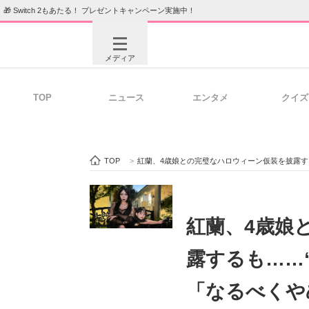
🎁 Switch 2もあたる！ プレゼントキャンペーン実施中！
メディア
TOP
ニュース
エンタメ
クイズ
注目記事を集めた総合ページ
ITの今
TOP
>
紅蘭、4歳娘との完璧なハロウィーン仮装を披露す
ビジネスと働き方のヒント
AI活用
紅蘭、4歳娘
露するも……
ITエンジニア向け専門サイト
企業向けI
「なるべくや