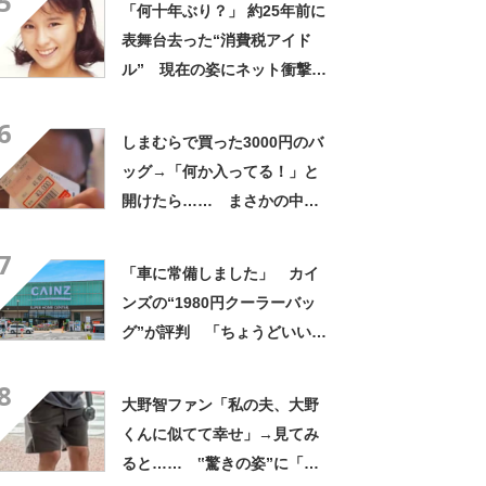
5
「何十年ぶり？」 約25年前に
表舞台去った“消費税アイド
ル” 現在の姿にネット衝撃
「いくつになってもかわい
6
い」「また会えるなんて」
しまむらで買った3000円のバ
ッグ→「何か入ってる！」と
開けたら…… まさかの中身
に「買いに走った」「コスパ
7
良すぎる」
「車に常備しました」 カイ
ンズの“1980円クーラーバッ
グ”が評判 「ちょうどいい大
きさ」「保冷剤を止めるベル
8
トが良い」
大野智ファン「私の夫、大野
くんに似てて幸せ」→見てみ
ると…… ‟驚きの姿”に「最