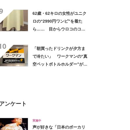
高すぎません？」「本物かと
9
思いました！」
62歳・62キロの女性がユニク
ロの“2990円ワンピ”を着た
ら…… 目からウロコのコー
デに「全色ほしいくらい」
10
「参考になりました」
「朝買ったドリンクが夕方ま
で冷たい」 ワークマンの“真
空ペットボトルホルダー”が大
好評 「車の中でも冷え冷
え」「もっと早く買えばよか
った」
アンケート
実施中
声が好きな「日本のボーカリ