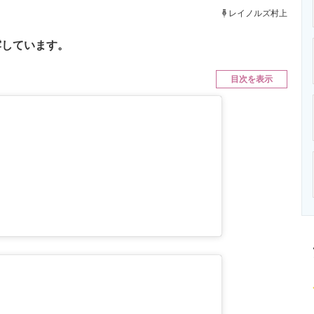
ニクス専門サイト
電子設計の基本と応用
エネルギーの専
レイノルズ村上
露しています。
目次を表示