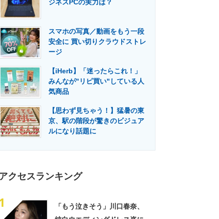
ジネスPCの実力は？
門メディア
建設×テクノロジーの最前線
スマホの写真／動画をもう一段
安全に 買い切りクラウドストレ
ージ
【iHerb】「迷ったらこれ！」
みんなが"リピ買い"している人
気商品
【思わず見ちゃう！】猛暑の東
京、駅の階段が驚きのビジュア
ルになり話題に
アクセスランキング
1
「もう泣きそう」川口春奈、