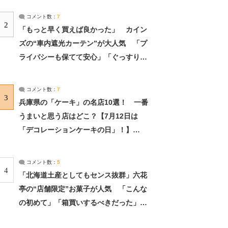
コメント数：
7
2
「もっと早く買えば良かった」 カイン
ズの“車内遮光カーテン”が大人気 「プ
ライバシーも保てて安心」「ぐっすり眠
れました」（2/2） | ライフ ねとらぼリ
サーチ：2ページ目
コメント数：
7
3
兵庫県の「ケーキ」の名店10選！ 一番
うまいと思う店はどこ？【7月12日は
「デコレーションケーキの日」！】
（2/4） | 兵庫県 ねとらぼリサーチ：2ペ
ージ目
コメント数：
5
4
「北海道土産としてもセンス抜群」六花
亭の“店舗限定”お菓子が人気 「こんな
の初めて」「箱買いするべきだった」
（1/2） | 北海道 ねとらぼリサーチ