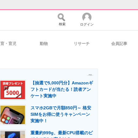
検索
ログイン
教育・育児
動物
リサーチ
会員記事
バイスの未来
好きが集まる 比べて選べる
- PR -
【抽選で5,000円分】Amazonギ
コミュニティ
マーケ×ITの今がよく分かる
フトカードが当たる！読者アン
ケート実施中
スマホ2GBで月額850円～ 格安
・活用を支援
SIMをお得に使うキャンペーン
実施中！
重量約999g、最新CPU搭載のビ