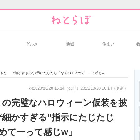
グルメ
地域
住まい
と未来を見通す
スマホと通信の最新トレンド
進化するPCとデ
るも……“細かすぎる”指示にたじたじ「なるべくやめてーって感じw」
のいまが分かる
企業ITのトレンドを詳説
経営リーダーの
2023/10/28 16:14（公開）
2023/10/28 16:14（更新）
との完璧なハロウィーン仮装を披
“細かすぎる”指示にたじたじ
T製品の総合サイト
IT製品の技術・比較・事例
製造業のIT導入
めてーって感じw」