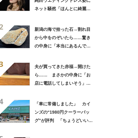
純白ウエディングドレス姿に
ネット騒然「ほんとに綺麗」
「この笑顔が切なすぎる」
2
新潟の海で拾った石→割れ目
から中をのぞいたら……驚き
の中身に「本当にあるんです
ね！」「お宝だ」
3
夫が買ってきた赤福→開けた
ら…… まさかの中身に「お
店に電話してしまいそう」
「さすがに初めて見ました
4
笑」と107万表示
「車に常備しました」 カイ
ンズの“1980円クーラーバッ
グ”が評判 「ちょうどいい大
きさ」「保冷剤を止めるベル
トが良い」