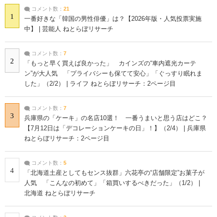
コメント数：
21
1
一番好きな「韓国の男性俳優」は？【2026年版・人気投票実施
中】 | 芸能人 ねとらぼリサーチ
コメント数：
7
2
「もっと早く買えば良かった」 カインズの“車内遮光カーテ
ン”が大人気 「プライバシーも保てて安心」「ぐっすり眠れま
した」（2/2） | ライフ ねとらぼリサーチ：2ページ目
コメント数：
7
3
兵庫県の「ケーキ」の名店10選！ 一番うまいと思う店はどこ？
【7月12日は「デコレーションケーキの日」！】（2/4） | 兵庫県
ねとらぼリサーチ：2ページ目
コメント数：
5
4
「北海道土産としてもセンス抜群」六花亭の“店舗限定”お菓子が
人気 「こんなの初めて」「箱買いするべきだった」（1/2） |
北海道 ねとらぼリサーチ