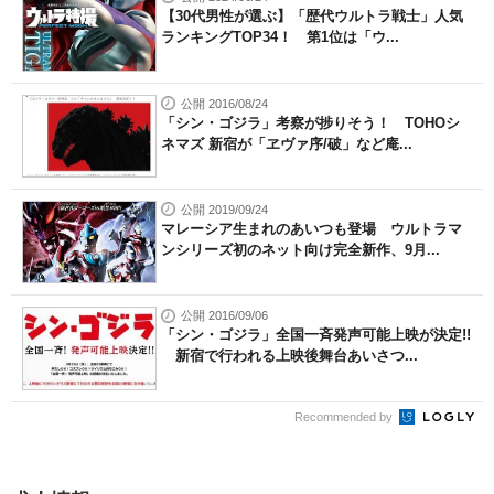
【30代男性が選ぶ】「歴代ウルトラ戦士」人気
ランキングTOP34！ 第1位は「ウ...
公開 2016/08/24
「シン・ゴジラ」考察が捗りそう！ TOHOシ
ネマズ 新宿が「ヱヴァ序/破」など庵...
公開 2019/09/24
マレーシア生まれのあいつも登場 ウルトラマ
ンシリーズ初のネット向け完全新作、9月...
公開 2016/09/06
「シン・ゴジラ」全国一斉発声可能上映が決定!!
新宿で行われる上映後舞台あいさつ...
Recommended by