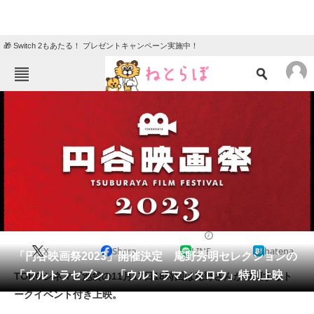
🎁 Switch 2もあたる！ プレゼントキャンペーン実施中！
ねとらぼメニュー
TOP
ニュース
エンタメ
クイズ
グルメ
地域
住まい
教育・育児
動物
リサーチ
2023/10/30 10:00（公開）
X
Share
LINE
hatena
会員記事
「円谷映画祭2023」開催決定 庵野秀明セレクションの
「ウルトラセブン」「ウルトラマンタロウ」特別上映
TOHOシネマズ池袋の11月17日18時回は庵野さんが登壇するト
メディア
ークイベント付き上映。
注目記事を集めた総合ページ