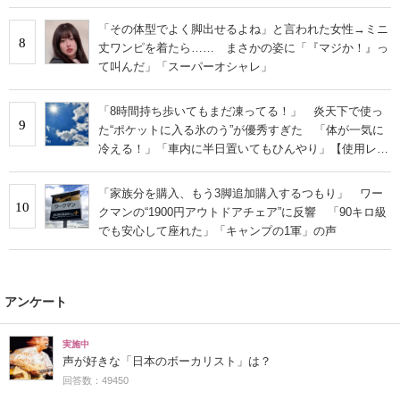
「その体型でよく脚出せるよね」と言われた女性→ミニ
8
丈ワンピを着たら…… まさかの姿に「『マジか！』っ
て叫んだ」「スーパーオシャレ」
「8時間持ち歩いてもまだ凍ってる！」 炎天下で使っ
9
た“ポケットに入る氷のう”が優秀すぎた 「体が一気に
冷える！」「車内に半日置いてもひんやり」【使用レビ
ュー】
「家族分を購入、もう3脚追加購入するつもり」 ワー
10
クマンの“1900円アウトドアチェア”に反響 「90キロ級
でも安心して座れた」「キャンプの1軍」の声
アンケート
実施中
声が好きな「日本のボーカリスト」は？
回答数：49450