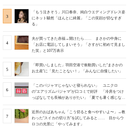
「もう泣きそう」川口春奈、純白ウエディングドレス姿
3
にネット騒然「ほんとに綺麗」「この笑顔が切なすぎ
る」
夫が買ってきた赤福→開けたら…… まさかの中身に
4
「お店に電話してしまいそう」「さすがに初めて見まし
た笑」と107万表示
「即買いしました」羽田空港で衝動買いした“まさかの
5
お土産”に「見たことない！」「みんなに自慢したい」
「このパジャマじゃないと寝られない」 ユニクロ
6
の“エアリズムパジャマ”が口コミで好評 「冷房をつけ
っぱなしでも長袖がありがたい」「夏でも暑く感じな
い」
近所のおばあちゃん「こう切ると食べやすいよ〜」→教
7
わった“スイカの切り方”を試してみると…… 目からウ
ロコの光景に「やってみます」