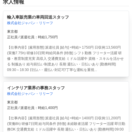
求人情報
輸入車販売業の車両回送スタッフ
株式会社ジャパン・リリーフ
東京都
正社員 / 派遣社員：時給1,750円
【仕事内容】[雇用形態] 派遣社員 [給与] <時給> 1750円 日収例:13,560円
(実働7.75h) 研修10日間:時給同条件 [特徴] シフト勤務 フリーター活躍 研
修・教育制度充実 高収入 交通費支給 ミドル活躍中 資格・スキルを活かせ
る 制服あり 給与前払い制度あり 長期 週払い・日払いあり [勤務時間]
09:30～18:30 日払い・週払い対応可!丁寧な運転を重視...
インテリア業界の事務スタッフ
株式会社ジャパン・リリーフ
東京都
正社員 / 派遣社員：時給1,400円
【仕事内容】[雇用形態] 派遣社員 [給与] <時給> 1400円 日収例:11,200円
(実働8h) 研修7日間:給与同条件 [特徴] 未経験者活躍 フリーター活躍 即日勤
務OK 交通費支給 ミドル活躍中 長期 週払い・日払いあり [勤務時間] 09:00