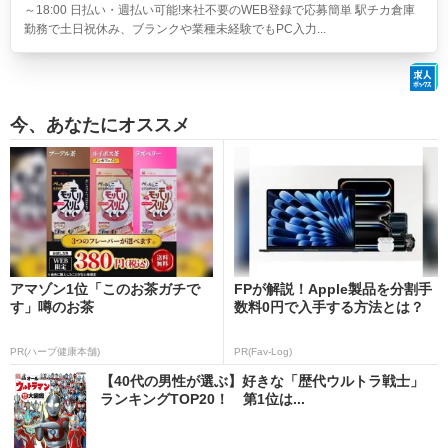
～18:00 日払い・週払い可能!来社不要のWEB登録で応募簡単 駅チカ倉庫
勤務で土日祝休み、ブランクや業種未経験でもPC入力...
今、あなたにオススメ
アマゾン1位「このお茶ガチで
FPが解説！Apple製品を分割手
す」噂のお茶
数料0円で入手する方法とは？
PR(ハーブ健康本舗)
PR(Fav-Log)
【40代の男性が選ぶ】好きな「歴代ウルトラ戦士」
ランキングTOP20！ 第1位は...