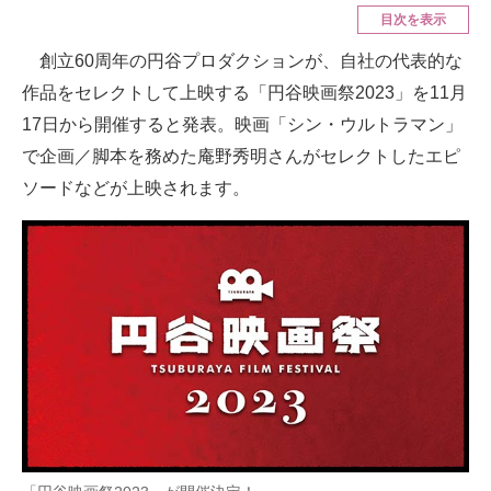
目次を表示
ITの今と未来を見通す
創立60周年の円谷プロダクションが、自社の代表的な
作品をセレクトして上映する「円谷映画祭2023」を11月
スマホと通信の最新トレンド
17日から開催すると発表。映画「シン・ウルトラマン」
進化するPCとデバイスの未来
で企画／脚本を務めた庵野秀明さんがセレクトしたエピ
ソードなどが上映されます。
好きが集まる 比べて選べる
ビジネスと働き方のヒント
AI活用のいまが分かる
企業ITのトレンドを詳説
経営リーダーのコミュニティ
マーケ×ITの今がよく分かる
ITエンジニア向け専門サイト