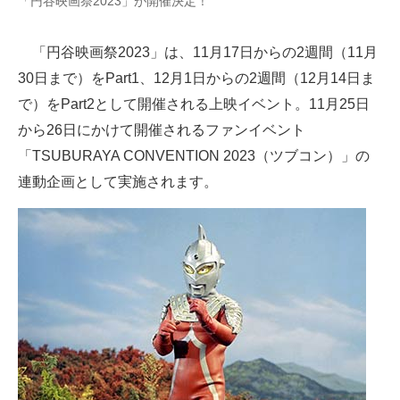
「円谷映画祭2023」が開催決定！
企業向けIT製品の総合サイト
「円谷映画祭2023」は、11月17日からの2週間（11月
IT製品の技術・比較・事例
30日まで）をPart1、12月1日からの2週間（12月14日ま
製造業のIT導入・活用を支援
で）をPart2として開催される上映イベント。11月25日
から26日にかけて開催されるファンイベント
モノづくり技術者専門サイト
「TSUBURAYA CONVENTION 2023（ツブコン）」の
エレクトロニクス専門サイト
連動企画として実施されます。
電子設計の基本と応用
エネルギーの専門メディア
建設×テクノロジーの最前線
ちょっと気になるネットの話題