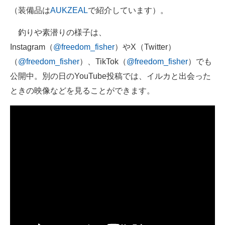
（装備品は
AUKZEAL
で紹介しています）。
釣りや素潜りの様子は、
Instagram（
@freedom_fisher
）やX（Twitter）
（
@freedom_fisher
）、TikTok（
@freedom_fisher
）でも
公開中。別の日のYouTube投稿では、イルカと出会った
ときの映像などを見ることができます。