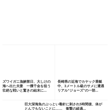
ズワイガニ漁解禁日、大しけの
長崎県の近海でカヤック乗艇
海へ出た夫妻 一獲千金を狙う
中、3メートル級のサメに遭遇
壮絶な戦いと驚きの結末に...
リアル“ジョーズ”の一部...
巨大深海魚のぶっとい毒針に刺され5時間後、体が
とんでもないことに…… 衝撃の経過...