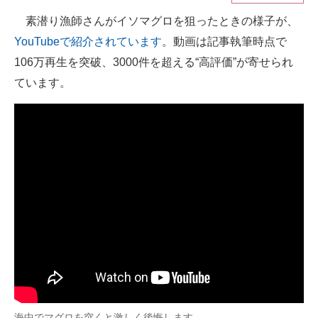
素潜り漁師さんがイソマグロを狙ったときの様子が、
ITの今と未来を見通す
YouTubeで紹介されています
。動画は記事執筆時点で
スマホと通信の最新トレンド
106万再生を突破、3000件を超える“高評価”が寄せられ
ています。
進化するPCとデバイスの未来
好きが集まる 比べて選べる
ビジネスと働き方のヒント
AI活用のいまが分かる
企業ITのトレンドを詳説
経営リーダーのコミュニティ
マーケ×ITの今がよく分かる
ITエンジニア向け専門サイト
海中でマグロを突くと激しく後悔します