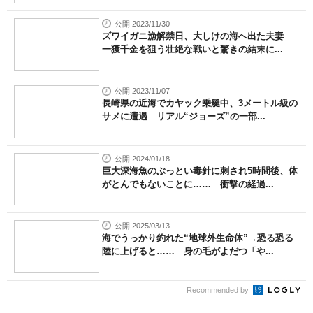
公開 2023/11/30
ズワイガニ漁解禁日、大しけの海へ出た夫妻
一獲千金を狙う壮絶な戦いと驚きの結末に...
公開 2023/11/07
長崎県の近海でカヤック乗艇中、3メートル級の
サメに遭遇 リアル“ジョーズ”の一部...
公開 2024/01/18
巨大深海魚のぶっとい毒針に刺され5時間後、体
がとんでもないことに…… 衝撃の経過...
公開 2025/03/13
海でうっかり釣れた“地球外生命体”→恐る恐る
陸に上げると…… 身の毛がよだつ「や...
Recommended by