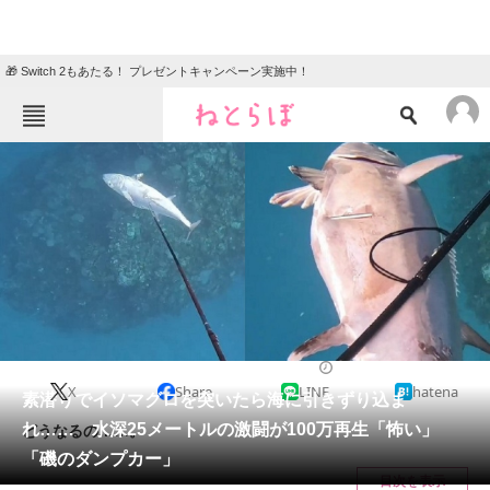
🎁 Switch 2もあたる！ プレゼントキャンペーン実施中！
ねとらぼメニュー
TOP
ニュース
エンタメ
クイズ
グルメ
地域
住まい
教育・育児
動物
リサーチ
2023/11/06 08:00（公開）
X
Share
LINE
hatena
会員記事
素潜りでイソマグロを突いたら海に引きずり込ま
れ…… 水深25メートルの激闘が100万再生「怖い」
どうなるの……。
メディア
「磯のダンプカー」
目次を表示
注目記事を集めた総合ページ