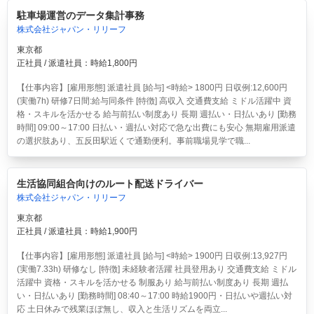
駐車場運営のデータ集計事務
株式会社ジャパン・リリーフ
東京都
正社員 / 派遣社員：時給1,800円
【仕事内容】[雇用形態] 派遣社員 [給与] <時給> 1800円 日収例:12,600円
(実働7h) 研修7日間:給与同条件 [特徴] 高収入 交通費支給 ミドル活躍中 資
格・スキルを活かせる 給与前払い制度あり 長期 週払い・日払いあり [勤務
時間] 09:00～17:00 日払い・週払い対応で急な出費にも安心 無期雇用派遣
の選択肢あり、五反田駅近くで通勤便利。事前職場見学で職...
生活協同組合向けのルート配送ドライバー
株式会社ジャパン・リリーフ
東京都
正社員 / 派遣社員：時給1,900円
【仕事内容】[雇用形態] 派遣社員 [給与] <時給> 1900円 日収例:13,927円
(実働7.33h) 研修なし [特徴] 未経験者活躍 社員登用あり 交通費支給 ミドル
活躍中 資格・スキルを活かせる 制服あり 給与前払い制度あり 長期 週払
い・日払いあり [勤務時間] 08:40～17:00 時給1900円・日払いや週払い対
応 土日休みで残業ほぼ無し、収入と生活リズムを両立...