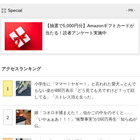
Special
- PR -
【抽選で5,000円分】Amazonギフトカードが
当たる！読者アンケート実施中
アクセスランキング
小学生に「ママー！ヤギー！」と言われた愛犬→とんで
1
もない姿が480万表示「どう見ても犬ですけど？って顔
してる」「ストレス消え去った」
娘「コオロギ捕まえた！」虫かごの中をのぞくと……
2
「いやぁぁあ！！！」“衝撃事実”が160万再生「知らぬが
仏」