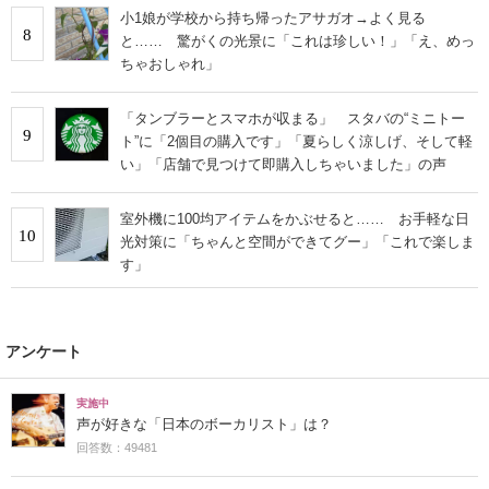
小1娘が学校から持ち帰ったアサガオ→よく見る
8
と…… 驚がくの光景に「これは珍しい！」「え、めっ
ちゃおしゃれ」
「タンブラーとスマホが収まる」 スタバの“ミニトー
9
ト”に「2個目の購入です」「夏らしく涼しげ、そして軽
い」「店舗で見つけて即購入しちゃいました」の声
室外機に100均アイテムをかぶせると…… お手軽な日
10
光対策に「ちゃんと空間ができてグー」「これで楽しま
す」
アンケート
実施中
声が好きな「日本のボーカリスト」は？
回答数：49481