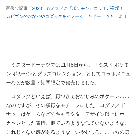
企業向けIT製品の総合サイト
画像は記事「
2023年もミスドに『ポケモン』コラボが登場！
カビゴンのおなかやコダックをイメージしたドーナツも
」より
IT製品の技術・比較・事例
製造業のIT導入・活用を支援
モノづくり技術者専門サイト
エレクトロニクス専門サイト
ミスタードーナツでは11月8日から、「ミスド ポケモ
ン ポカ〜ンとグッズコレクション」としてコラボメニュ
電子設計の基本と応用
ーなどが数量・期間限定で発売しました。
エネルギーの専門メディア
コダックといえば、顔つきでおなじみのポケモン……
建設×テクノロジーの最前線
なのですが、その横顔をモチーフにした「コダック ドー
ちょっと気になるネットの話題
ナツ」はゲームなどのキャラクターデザイン以上にポ
カ〜ンとした表情。似ているような似ていないような、
これじゃない感があるような、いやむしろ、こっちのほ