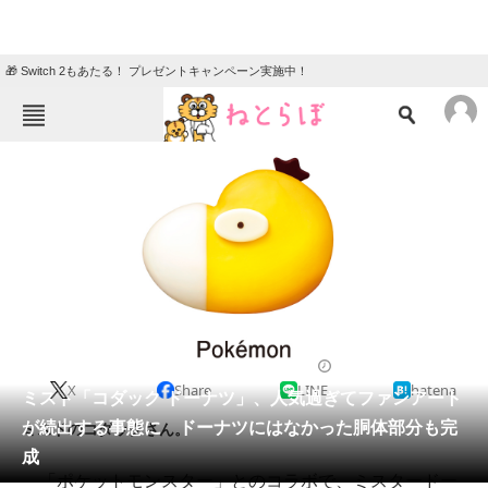
🎁 Switch 2もあたる！ プレゼントキャンペーン実施中！
ねとらぼメニュー
TOP
ニュース
エンタメ
クイズ
グルメ
地域
住まい
教育・育児
動物
リサーチ
2023/11/09 17:20（公開）
X
Share
LINE
hatena
会員記事
ミスド「コダック ドーナツ」、人気過ぎてファンアート
が続出する事態に ドーナツにはなかった胴体部分も完
ミスドのコダックさん。
メディア
成
「ポケットモンスター」とのコラボで、ミスタードー
注目記事を集めた総合ページ