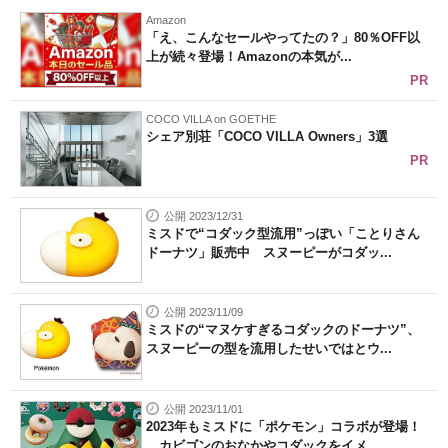
Amazon
「え、こんなセールやってたの？」80％OFF以
上が続々登場！Amazonの本気が...
PR
COCO VILLA on GOETHE
シェア別荘「COCO VILLA Owners」3選
PR
公開 2023/12/31
ミスドで“コダック型流用”っぽい「ことりさん
ドーナツ」販売中 スヌーピーがコダッ...
公開 2023/11/09
ミスドの“マヌケすぎるコダックのドーナツ”、
スヌーピーの型を流用したせいではとウ...
公開 2023/11/01
2023年もミスドに「ポケモン」コラボが登場！
カビゴンのおなかやコダックをイメ...