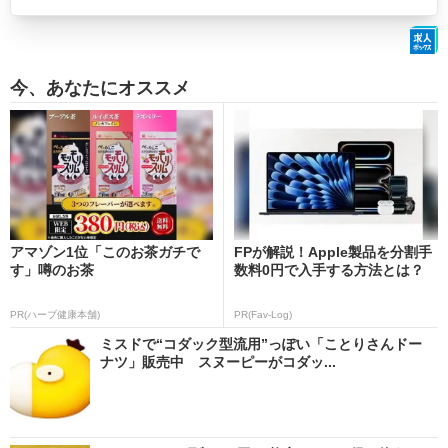
今、あなたにオススメ
アマゾン1位「このお茶ガチで
FPが解説！Apple製品を分割手
す」噂のお茶
数料0円で入手する方法とは？
PR(ハーブ健康本舗)
PR(Fav-Log)
ミスドで“コダック型流用”っぽい「ことりさんドー
ナツ」販売中 スヌーピーがコダッ...