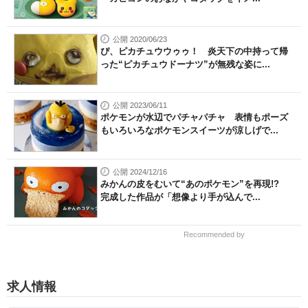
公開 2020/06/23
ぴ、ピカチュウウゥゥ！ 炎天下の中持って帰
った“ピカチュウドーナツ”が無残な姿に...
公開 2023/06/11
ポケモンが水辺でパチャパチャ 表情もポーズ
もいろいろなポケモンスイーツが涼しげで...
公開 2024/12/16
みかんの皮をむいて“あのポケモン”を再現!?
完成した作品が「想像より手が込んで...
Recommended by
求人情報