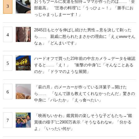
おうちプールに友達を招待→ママが作ったのは……「全
3
部最高」 “圧巻の料理”に「うっひょ～！」「勝手にお
っじゃまっしまーーす！」
2845日もヒゲを伸ばし続けた男性→意を決して剃った
4
ら…… 親戚に怒られたまさかの理由に「えぇwwwそん
なぁ」「どんまいです」
ハードオフで買った23年前の中古カメラ→データを確認
5
すると……「え！」 “衝撃の中身”に「そんなことある
のか」「ドラマのような展開」
「萩の月」のメーカーが作っている洋菓子→開けた
6
ら…… 「なんで誰も教えてくれなかったんだ」驚きの
中身に「バレたか」「えっ食べたい」
「映画ちいかわ」鑑賞前の楽しそうな子どもたち→“鑑
7
賞後の様子”に2900万表示「そうなるわなw」「分かる
よ」「いったい何が」