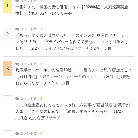
コメント数：
21
1
一番好きな「韓国の男性俳優」は？【2026年版・人気投票実施
中】 | 芸能人 ねとらぼリサーチ
コメント数：
7
2
「もっと早く買えば良かった」 カインズの“車内遮光カーテ
ン”が大人気 「プライバシーも保てて安心」「ぐっすり眠れま
した」（2/2） | ライフ ねとらぼリサーチ：2ページ目
コメント数：
7
3
兵庫県の「ケーキ」の名店10選！ 一番うまいと思う店はどこ？
【7月12日は「デコレーションケーキの日」！】（2/4） | 兵庫県
ねとらぼリサーチ：2ページ目
コメント数：
5
4
「北海道土産としてもセンス抜群」六花亭の“店舗限定”お菓子が
人気 「こんなの初めて」「箱買いするべきだった」（1/2） |
北海道 ねとらぼリサーチ
コメント数：
4