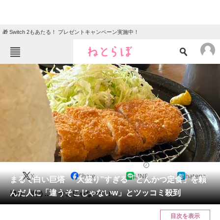
🎁 Switch 2もあたる！ プレゼントキャンペーン実施中！
ねとらぼメニュー
TOP
ニュース
エンタメ
クイズ
グルメ
地域
住まい
教育・育児
動物
リサーチ
2023/11/14 18:15（公開）
X
Share
LINE
hatena
会員記事
まるで白い巨塔 “大盛り”すぎる「とんかつ定食」を頼
んだ人に「違うそこじゃないw」とツッコミ殺到
違う、違う……そこじゃなーい！
メディア
目次を表示
注目記事を集めた総合ページ