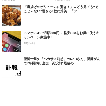
「唐揚げのボリュームに驚き！」→どう見ても“そ
こじゃない”過ぎる1枚に爆笑 「ツ...
スマホ2GBで月額850円～ 格安SIMをお得に使うキ
ャンペーン実施中！
PR(IIJmio)
聖闘士星矢「ペガサス幻想」のNoBさん、腎臓がん
で7年闘病し逝去 死没前“最後の...