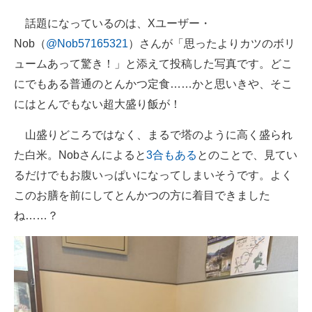
企業向けIT製品の総合サイト
話題になっているのは、Xユーザー・
Nob（
@Nob57165321
）さんが「思ったよりカツのボリ
IT製品の技術・比較・事例
ュームあって驚き！」と添えて投稿した写真です。どこ
製造業のIT導入・活用を支援
にでもある普通のとんかつ定食……かと思いきや、そこ
にはとんでもない超大盛り飯が！
モノづくり技術者専門サイト
山盛りどころではなく、まるで塔のように高く盛られ
エレクトロニクス専門サイト
た白米。Nobさんによると
3合もある
とのことで、見てい
電子設計の基本と応用
るだけでもお腹いっぱいになってしまいそうです。よく
このお膳を前にしてとんかつの方に着目できました
エネルギーの専門メディア
ね……？
建設×テクノロジーの最前線
ちょっと気になるネットの話題