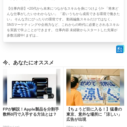
【仕事内容】<20代から未来につながるスキルを身につけよう!> 「将来ど
んな仕事がしたいかわからない」 「若いうちから成長できる環境で働きた
い」 そんな方にぴったりの環境です。 動画編集スキルだけではなく、
SNSマーケティングや企画力など、これからの時代に必要とされるスキル
を実践で学ぶことができます。 仕事内容 未経験からスタートした先輩が
多数活躍中! まずは...
今、あなたにオススメ
FPが解説！Apple製品を分割手
【ちょうど目に入る！】猛暑の
数料0円で入手する方法とは？
東京、意外な場所に「涼しい」
広告が出現
PR(Fav-Log)
PR(ねとらぼ)