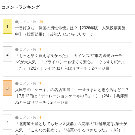
コメントランキング
コメント数：
20
1
一番好きな「韓国の男性俳優」は？【2026年版・人気投票実施
中】（投票結果） | 芸能人 ねとらぼリサーチ
コメント数：
7
2
「もっと早く買えば良かった」 カインズの“車内遮光カーテ
ン”が大人気 「プライバシーも保てて安心」「ぐっすり眠れま
した」（2/2） | ライフ ねとらぼリサーチ：2ページ目
コメント数：
7
3
兵庫県の「ケーキ」の名店10選！ 一番うまいと思う店はどこ？
【7月12日は「デコレーションケーキの日」！】（2/4） | 兵庫県
ねとらぼリサーチ：2ページ目
コメント数：
5
4
「北海道土産としてもセンス抜群」六花亭の“店舗限定”お菓子が
人気 「こんなの初めて」「箱買いするべきだった」（1/2） |