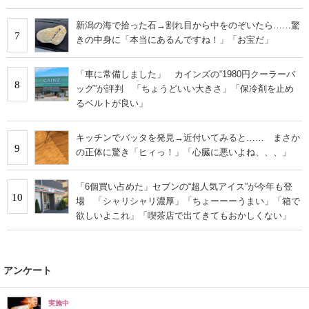
新潟の海で拾った石→割れ目から中をのぞいたら……驚
7
きの中身に「本当にあるんですね！」「お宝だ」
「車に常備しました」 カインズの“1980円クーラーバ
8
ッグ”が評判 「ちょうどいい大きさ」「保冷剤を止め
るベルトが良い」
キッチンでバッタを発見→近付いてみると…… まさか
9
の正体に驚き「ヒィっ！」「心臓に悪いよね、、、」
「6個買い占めた」セブンの“超人気アイス”が今年も登
10
場 「シャリシャリ濃厚」「ちょーーーうまい」「箱で
欲しいよこれ」「喫茶店で出てきてもおかしくない」
アンケート
実施中