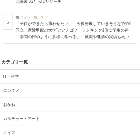
北海道 ねとらぼリサーチ
コメント数：
3
5
「子供ができたら通わせたい」 今後発展していきそうな“関関
同立・産近甲龍の大学”といえば？ ランキング1位に学生の声
「学問の街のように多様に学べる」「就職や進学の実績も高い」
| 大学 ねとらぼリサーチ
カテゴリ一覧
IT・科学
エンタメ
おかね
カルチャー・アート
クイズ