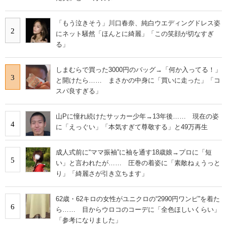
「もう泣きそう」川口春奈、純白ウエディングドレス姿
2
にネット騒然「ほんとに綺麗」「この笑顔が切なすぎ
る」
しまむらで買った3000円のバッグ→「何か入ってる！」
3
と開けたら…… まさかの中身に「買いに走った」「コ
スパ良すぎる」
山Pに憧れ続けたサッカー少年→13年後…… 現在の姿
4
に「えっぐい」「本気すぎて尊敬する」と49万再生
成人式前に“ママ振袖”に袖を通す18歳娘→プロに「短
5
い」と言われたが…… 圧巻の着姿に「素敵ねぇうっと
り」「綺麗さが引き立ちます」
62歳・62キロの女性がユニクロの“2990円ワンピ”を着た
6
ら…… 目からウロコのコーデに「全色ほしいくらい」
「参考になりました」