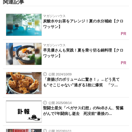
関連記事
マガジンハウス
炭酸水やお茶をアレンジ！夏の水分補給【クロ
ワッサン】
PR
マガジンハウス
早見優さんも実践！夏を乗り切る鍋料理【クロ
ワッサン】
PR
公開 2024/10/09
「唐揚げのボリュームに驚き！」→どう見て
も“そこじゃない”過ぎる1枚に爆笑 「ツ...
公開 2025/08/14
聖闘士星矢「ペガサス幻想」のNoBさん、腎臓
がんで7年闘病し逝去 死没前“最後の...
公開 2022/01/11