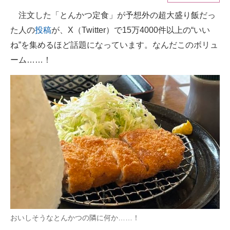
注文した「とんかつ定食」が予想外の超大盛り飯だっ
ITの今と未来を見通す
た人の
投稿
が、X（Twitter）で15万4000件以上の“いい
スマホと通信の最新トレンド
ね”を集めるほど話題になっています。なんだこのボリュ
ーム……！
進化するPCとデバイスの未来
好きが集まる 比べて選べる
ビジネスと働き方のヒント
AI活用のいまが分かる
企業ITのトレンドを詳説
経営リーダーのコミュニティ
マーケ×ITの今がよく分かる
おいしそうなとんかつの隣に何か……！
ITエンジニア向け専門サイト