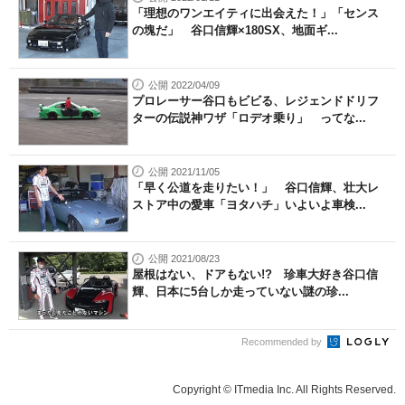
「理想のワンエイティに出会えた！」「センス
の塊だ」 谷口信輝×180SX、地面ギ...
公開 2022/04/09
プロレーサー谷口もビビる、レジェンドドリフ
ターの伝説神ワザ「ロデオ乗り」 ってな...
公開 2021/11/05
「早く公道を走りたい！」 谷口信輝、壮大レ
ストア中の愛車「ヨタハチ」いよいよ車検...
公開 2021/08/23
屋根はない、ドアもない!? 珍車大好き谷口信
輝、日本に5台しか走っていない謎の珍...
Recommended by
Copyright © ITmedia Inc. All Rights Reserved.