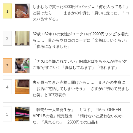
しまむらで買った3000円のバッグ→「何か入ってる！」
1
と開けたら…… まさかの中身に「買いに走った」「コ
スパ良すぎる」
62歳・62キロの女性がユニクロの“2990円ワンピ”を着た
2
ら…… 目からウロコのコーデに「全色ほしいくらい」
「参考になりました」
「ナスは全部これでいい」94歳おばあちゃんが作る“夕
3
ご飯”がすごい！「真似してみます」「憧れます」
夫が買ってきた赤福→開けたら…… まさかの中身に
4
「お店に電話してしまいそう」「さすがに初めて見まし
た笑」と107万表示
「転売ヤー大量発生か」 ミスド、『Mrs. GREEN
5
APPLEの箱』転売続出 「情けないと思わないのか
な」「呆れるわ」 2500円での出品も