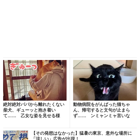
絶対絶対パパから離れたくない
動物病院をがんばった猫ちゃ
柴犬、ギューッと抱き着い
ん、帰宅すると文句が止まら
て…… 乙女な姿を見せる様
ず…… ンミャンミャ言いな
子...
が...
【その発想はなかった】猛暑の東京、意外な場所に
「涼しい」広告が出現！