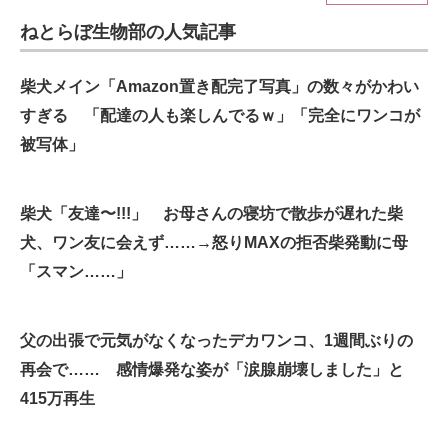
ねとらぼ生物部の人気記事
ITの今と未来を見通す
スマホと通信の最新トレンド
柴犬メイン「Amazon置き配完了写真」の数々がかわい
すぎる 「配達の人も楽しんでるｗ」「完全にワンコが
進化するPCとデバイスの未来
被写体」
好きが集まる 比べて選べる
柴犬「友達〜!!!」 お母さんの寝坊で散歩が遅れた柴
ビジネスと働き方のヒント
犬、ワン友に会えず……→怒りMAXの拒否柴発動に母
AI活用のいまが分かる
「スマン……」
企業ITのトレンドを詳説
父の出張で元気がなくなったデカワンコ、1週間ぶりの
経営リーダーのコミュニティ
再会で…… 感情爆発な姿が「涙腺崩壊しました」と
マーケ×ITの今がよく分かる
415万再生
ITエンジニア向け専門サイト