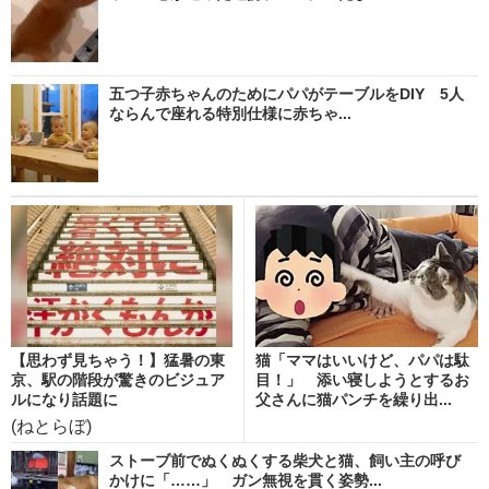
五つ子赤ちゃんのためにパパがテーブルをDIY 5人
ならんで座れる特別仕様に赤ちゃ...
【思わず見ちゃう！】猛暑の東
猫「ママはいいけど、パパは駄
京、駅の階段が驚きのビジュア
目！」 添い寝しようとするお
ルになり話題に
父さんに猫パンチを繰り出...
(ねとらぼ)
ストーブ前でぬくぬくする柴犬と猫、飼い主の呼び
かけに「……」 ガン無視を貫く姿勢...