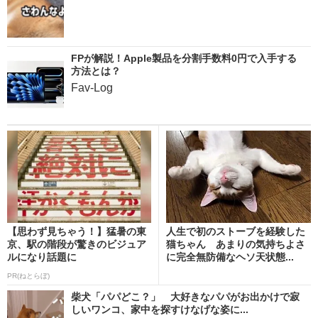
FPが解説！Apple製品を分割手数料0円で入手する
方法とは？
Fav-Log
【思わず見ちゃう！】猛暑の東
人生で初のストーブを経験した
京、駅の階段が驚きのビジュア
猫ちゃん あまりの気持ちよさ
ルになり話題に
に完全無防備なヘソ天状態...
PR(ねとらぼ)
柴犬「パパどこ？」 大好きなパパがお出かけで寂
しいワンコ、家中を探すけなげな姿に...