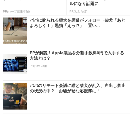
ルになり話題に
PR(ハーブ健康本舗)
PR(ねとらぼ)
パパに叱られる柴犬を黒猫がフォロー→柴犬「あと
よろしく！」黒猫「えっ!?」 置い...
FPが解説！Apple製品を分割手数料0円で入手する
方法とは？
PR(Fav-Log)
パパのリモート会議に猫と柴犬が乱入、声出し禁止
の状況の中？ お騒がせな応援隊に「...