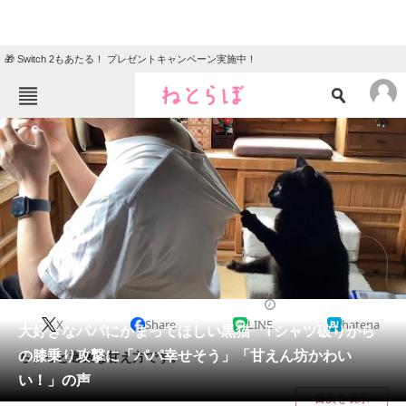
🎁 Switch 2もあたる！ プレゼントキャンペーン実施中！
ねとらぼメニュー
TOP
ニュース
エンタメ
クイズ
グルメ
地域
住まい
教育・育児
動物
リサーチ
2023/11/20 20:00（公開）
X
Share
LINE
hatena
会員記事
大好きなパパにかまってほしい黒猫 Tシャツ破りから
の膝乗り攻撃に「パパ幸せそう」「甘えん坊かわい
ちょっと過激な甘え方です。
メディア
い！」の声
目次を表示
注目記事を集めた総合ページ