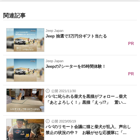
関連記事
Jeep Japan
Jeep 抽選で3万円分ギフト当たる
PR
Jeep Japan
Jeepの7シーターを85時間体験！
PR
公開 2021/11/30
パパに叱られる柴犬を黒猫がフォロー→柴犬
「あとよろしく！」黒猫「えっ!?」 置い...
公開 2023/05/19
パパのリモート会議に猫と柴犬が乱入、声出し
禁止の状況の中？ お騒がせな応援隊に「...