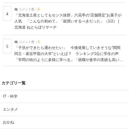
コメント数：
5
4
「北海道土産としてもセンス抜群」六花亭の“店舗限定”お菓子が
人気 「こんなの初めて」「箱買いするべきだった」（1/2） |
北海道 ねとらぼリサーチ
コメント数：
3
5
「子供ができたら通わせたい」 今後発展していきそうな“関関
同立・産近甲龍の大学”といえば？ ランキング1位に学生の声
「学問の街のように多様に学べる」「就職や進学の実績も高い」
| 大学 ねとらぼリサーチ
カテゴリ一覧
IT・科学
エンタメ
おかね