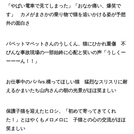
「やばい電車で見てしまった」「おなか痛い、爆笑で
企業向けIT製品の総合サイト
す」 カメがまさかの乗り物で猫を追いかける姿が予想
IT製品の技術・比較・事例
外の面白さ
製造業のIT導入・活用を支援
パペットマペットさんのうしくん、猫にひかれ重傷 不
モノづくり技術者専門サイト
びんな事故現場の一部始終に心配と笑いの声「うしくー
エレクトロニクス専門サイト
ーーーん！！」
電子設計の基本と応用
お仕事中のパパvs.構ってほしい猫 猛烈なスリスリに耐
エネルギーの専門メディア
えるかまいたち山内さんの朝の光景がほほ笑ましい
建設×テクノロジーの最前線
ちょっと気になるネットの話題
保護子猫を迎えたヒロシ、「初めて寄ってきてくれ
た！」とはやくもメロメロに 子猫との心の交流がほほ
笑ましい