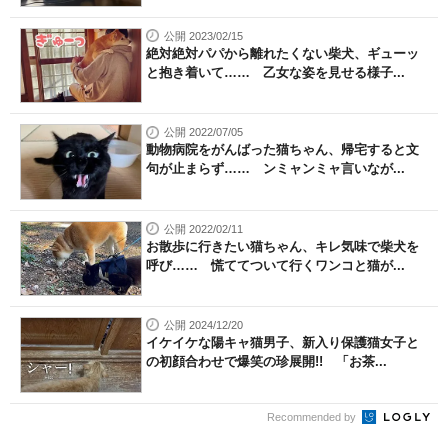
公開 2023/02/15
絶対絶対パパから離れたくない柴犬、ギューッ
と抱き着いて…… 乙女な姿を見せる様子...
公開 2022/07/05
動物病院をがんばった猫ちゃん、帰宅すると文
句が止まらず…… ンミャンミャ言いなが...
公開 2022/02/11
お散歩に行きたい猫ちゃん、キレ気味で柴犬を
呼び…… 慌ててついて行くワンコと猫が...
公開 2024/12/20
イケイケな陽キャ猫男子、新入り保護猫女子と
の初顔合わせで爆笑の珍展開!! 「お茶...
Recommended by