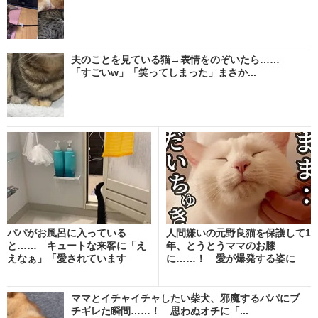
夫のことを見ている猫→表情をのぞいたら……
「すごいw」「笑ってしまった」まさか...
パパがお風呂に入っている
人間嫌いの元野良猫を保護して1
と…… キュートな来客に「え
年、とうとうママのお膝
えなぁ」「愛されています
に……！ 愛が爆発する姿に
ね」...
「...
ママとイチャイチャしたい柴犬、邪魔するパパにブ
チギレた瞬間……！ 思わぬオチに「...