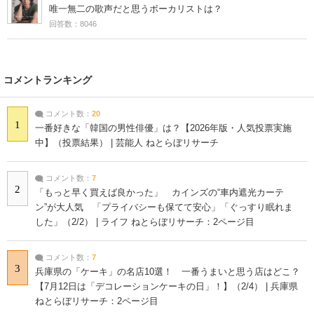
唯一無二の歌声だと思うボーカリストは？
回答数：8046
コメントランキング
コメント数：
20
1
一番好きな「韓国の男性俳優」は？【2026年版・人気投票実施
中】（投票結果） | 芸能人 ねとらぼリサーチ
コメント数：
7
2
「もっと早く買えば良かった」 カインズの“車内遮光カーテ
ン”が大人気 「プライバシーも保てて安心」「ぐっすり眠れま
した」（2/2） | ライフ ねとらぼリサーチ：2ページ目
コメント数：
7
3
兵庫県の「ケーキ」の名店10選！ 一番うまいと思う店はどこ？
【7月12日は「デコレーションケーキの日」！】（2/4） | 兵庫県
ねとらぼリサーチ：2ページ目