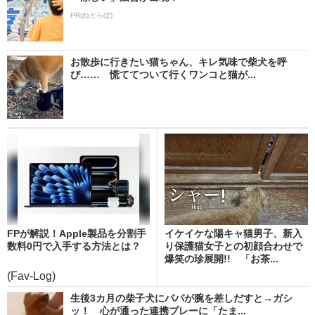
PR(ねとらぼ)
お散歩に行きたい猫ちゃん、キレ気味で柴犬を呼
び…… 慌ててついて行くワンコと猫が...
FPが解説！Apple製品を分割手
イケイケな陽キャ猫男子、新入
数料0円で入手する方法とは？
り保護猫女子との初顔合わせで
爆笑の珍展開!! 「お茶...
(Fav-Log)
生後3カ月の柴子犬にパパが腕を差しだすと→ガシ
ッ！ 心が通った連携プレーに「たま...