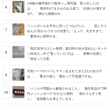
小6娘が修学旅行で栃木へ→帰宅後、取り出したの
6
は…… 母仰天の“まさかのお土産”に「仕掛けが凄すぎ
る!!」「娘から賄賂がw」
ペットボトルを半分に切ってつなげたら…… 流しそう
7
めんの“目からウロコの光景”に「えっ!? 天才すぎて」
「夏休みに絶対やる」
「高圧洗浄だけじゃ無理」築15年の水が流れないキッチ
8
ン排水口→中で“育っていた”のは…… 衝撃の光景に
「排水って大変」
天然パーマのパパとママ→生まれてきた2人の女の子
9
は…… 驚きの姿に「遺伝って不思議ですね」
「ハンカチ問題から解放されました」 無印良品の“790
10
円メッシュポーチ”がかなり便利 「濡れてもすぐ乾
く」「追加購入を考えています」