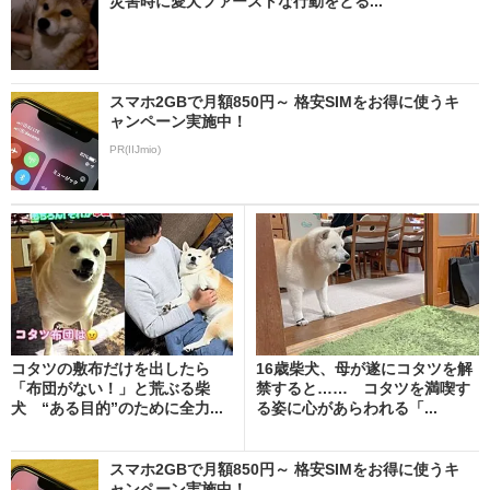
災害時に愛犬ファーストな行動をとる...
スマホ2GBで月額850円～ 格安SIMをお得に使うキ
ャンペーン実施中！
PR(IIJmio)
コタツの敷布だけを出したら
16歳柴犬、母が遂にコタツを解
「布団がない！」と荒ぶる柴
禁すると…… コタツを満喫す
犬 “ある目的”のために全力...
る姿に心があらわれる「...
スマホ2GBで月額850円～ 格安SIMをお得に使うキ
ャンペーン実施中！