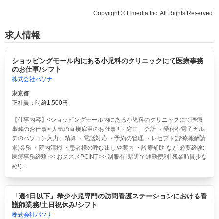
Copyright © ITmedia Inc. All Rights Reserved.
求人情報
ショッピングモール内にある小児科のクリニックにて医療事務
のお仕事/シフト
株式会社パソナ
東京都
正社員：時給1,500円
【仕事内容】<ショッピングモール内にある小児科のクリニックにて医療
事務のお仕事> 人気の直接雇用のお仕事!! ・窓口、会計 ・受付や電子カル
テのパソコン入力、精算 ・電話対応 ・予約の管理 ・レセプト(診療報酬請
求)業務 ・院内清掃 ・患者様の呼び出しや案内 ・診療補助 など 必要経験:
医療事務経験 << おススメPOINT >> 制服有! 駅近で通勤便利! 残業時間少な
め!(...
「週4日以下」希少小児専門の訪問看護ステーションにおける看
護師業務/土日祝休み/シフト
株式会社パソナ