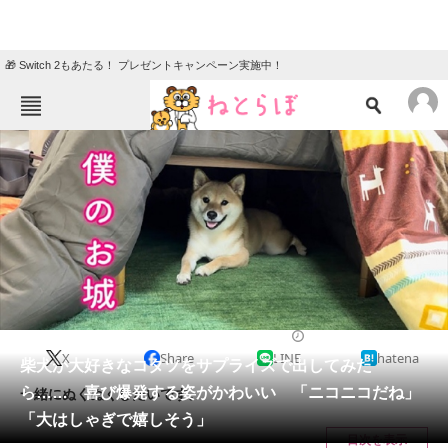
🎁 Switch 2もあたる！ プレゼントキャンペーン実施中！
ねとらぼメニュー
TOP
ニュース
エンタメ
クイズ
グルメ
地域
住まい
教育・育児
動物
リサーチ
2023/11/20 07:00（公開）
X
Share
LINE
hatena
会員記事
柴犬が大好きなコタツをサプライズで出してみた
ら…… 喜び爆発する姿がかわいい 「ニコニコだね」
一緒にぬくぬくしたいです。
メディア
「大はしゃぎで嬉しそう」
目次を表示
注目記事を集めた総合ページ