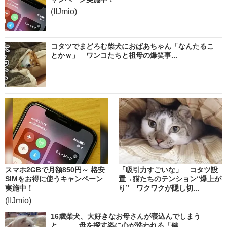
(IIJmio)
コタツでまどろむ柴犬におばあちゃん「なんたるこ
とかｗ」 ワンコたちと祖母の爆笑事...
スマホ2GBで月額850円～ 格安
「吸引力すごいな」 コタツ設
SIMをお得に使うキャンペーン
置→猫たちのテンション“爆上が
実施中！
り” ワクワクが隠し切...
(IIJmio)
16歳柴犬、大好きなお母さんが寝込んでしまう
と…… 母を探す姿に心が洗われる「健...