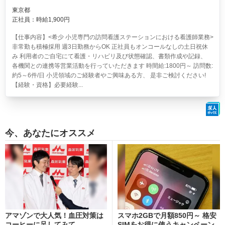
東京都
正社員：時給1,900円
【仕事内容】<希少 小児専門の訪問看護ステーションにおける看護師業務>
非常勤も積極採用 週3日勤務からOK 正社員もオンコールなしの土日祝休
み 利用者のご自宅にて看護・リハビリ及び状態確認、書類作成や記録、
各機関との連携等営業活動を行っていただきます 時間給:1800円～ 訪問数:
約5～6件/日 小児領域のご経験者やご興味ある方、 是非ご検討ください!
【経験・資格】必要経験...
今、あなたにオススメ
アマゾンで大人気！血圧対策は
スマホ2GBで月額850円～ 格安
コーヒーに足してみて
SIMをお得に使うキャンペーン