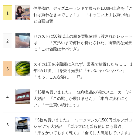
仲里依紗、ディズニーランドで買った1800円土産を「こ
1
れは買わなきゃでしょ！」 「すっごい上手お買い物」
と自画自賛
セカストに50着以上の服を買取依頼→渡されたレシート
2
は…… 「支払いまで何日か待たされた」衝撃的な光景
に「この値段はヤバすぎ」
スイカ1玉を冷蔵庫に入れず、常温で放置したら…… 1
3
年8カ月後、目を疑う光景に「ヤバいヤバいヤバい」
「えっ、こんな姿に……!?」
「15足も買いました」 無印良品の“撥水スニーカー”が
4
大好評 「この靴しか履けません」「本当に疲れにく
い」「一生買い続けます」
「5枚も買いました」 ワークマンの“1500円ゴルフポロ
5
シャツ”が大好評 「ゴルフにも普段使いにも最適」
「汗をかいてもすぐ乾く」「全てに大満足しています」