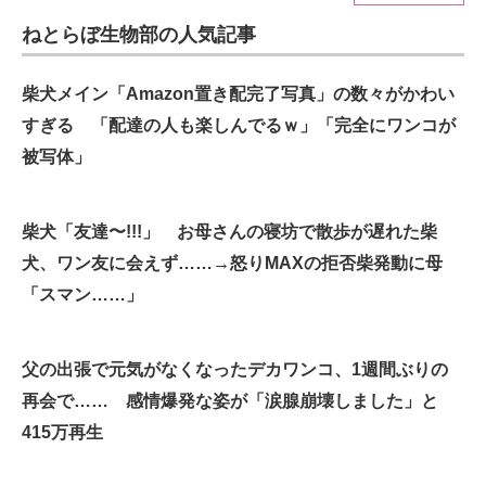
ねとらぼ生物部の人気記事
ITの今と未来を見通す
スマホと通信の最新トレンド
柴犬メイン「Amazon置き配完了写真」の数々がかわい
すぎる 「配達の人も楽しんでるｗ」「完全にワンコが
進化するPCとデバイスの未来
被写体」
好きが集まる 比べて選べる
柴犬「友達〜!!!」 お母さんの寝坊で散歩が遅れた柴
ビジネスと働き方のヒント
犬、ワン友に会えず……→怒りMAXの拒否柴発動に母
AI活用のいまが分かる
「スマン……」
企業ITのトレンドを詳説
父の出張で元気がなくなったデカワンコ、1週間ぶりの
経営リーダーのコミュニティ
再会で…… 感情爆発な姿が「涙腺崩壊しました」と
マーケ×ITの今がよく分かる
415万再生
ITエンジニア向け専門サイト