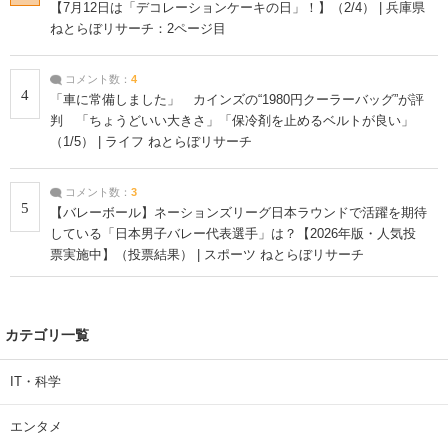
【7月12日は「デコレーションケーキの日」！】（2/4） | 兵庫県
ねとらぼリサーチ：2ページ目
コメント数：
4
4
「車に常備しました」 カインズの“1980円クーラーバッグ”が評
判 「ちょうどいい大きさ」「保冷剤を止めるベルトが良い」
（1/5） | ライフ ねとらぼリサーチ
コメント数：
3
5
【バレーボール】ネーションズリーグ日本ラウンドで活躍を期待
している「日本男子バレー代表選手」は？【2026年版・人気投
票実施中】（投票結果） | スポーツ ねとらぼリサーチ
カテゴリ一覧
IT・科学
エンタメ