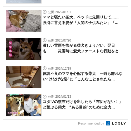
公開 2022/01/01
ママと寝たい柴犬、ベッドに先回りして……
強引に甘える姿が「人間の子供みたい」「...
公開 2023/07/20
激しい雷雨を怖がる柴犬きょうだい、翌日
も…… 災害時に愛犬ファーストな行動をと
る...
公開 2024/12/19
体調不良のママを心配する柴犬 一時も離れな
い“けなげな姿”に「こんなことされたら...
公開 2024/01/13
コタツの敷布だけを出したら「布団がない！」
と荒ぶる柴犬 “ある目的”のために全力...
Recommended by