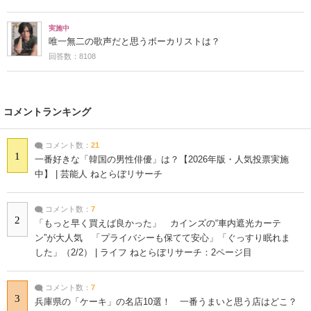
実施中
唯一無二の歌声だと思うボーカリストは？
回答数：8108
コメントランキング
コメント数：
21
1
一番好きな「韓国の男性俳優」は？【2026年版・人気投票実施
中】 | 芸能人 ねとらぼリサーチ
コメント数：
7
2
「もっと早く買えば良かった」 カインズの“車内遮光カーテ
ン”が大人気 「プライバシーも保てて安心」「ぐっすり眠れま
した」（2/2） | ライフ ねとらぼリサーチ：2ページ目
コメント数：
7
3
兵庫県の「ケーキ」の名店10選！ 一番うまいと思う店はどこ？