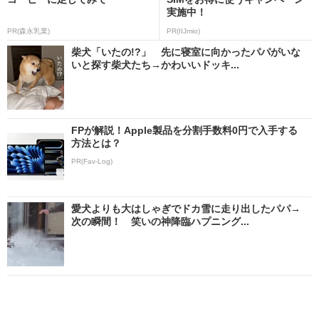
実施中！
PR(森永乳業)
PR(IIJmio)
柴犬「いたの!?」 先に寝室に向かったパパがいな
いと探す柴犬たち→かわいいドッキ...
FPが解説！Apple製品を分割手数料0円で入手する
方法とは？
PR(Fav-Log)
愛犬よりも大はしゃぎでドカ雪に走り出したパパ→
次の瞬間！ 笑いの神降臨ハプニング...