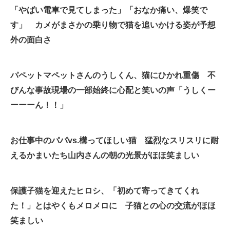
「やばい電車で見てしまった」「おなか痛い、爆笑で
企業向けIT製品の総合サイト
す」 カメがまさかの乗り物で猫を追いかける姿が予想
IT製品の技術・比較・事例
外の面白さ
製造業のIT導入・活用を支援
パペットマペットさんのうしくん、猫にひかれ重傷 不
モノづくり技術者専門サイト
びんな事故現場の一部始終に心配と笑いの声「うしくー
エレクトロニクス専門サイト
ーーーん！！」
電子設計の基本と応用
お仕事中のパパvs.構ってほしい猫 猛烈なスリスリに耐
エネルギーの専門メディア
えるかまいたち山内さんの朝の光景がほほ笑ましい
建設×テクノロジーの最前線
ちょっと気になるネットの話題
保護子猫を迎えたヒロシ、「初めて寄ってきてくれ
た！」とはやくもメロメロに 子猫との心の交流がほほ
笑ましい