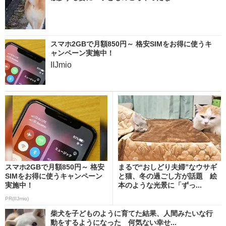
スマホ2GBで月額850円～ 格安SIMをお得に使うキ
ャンペーン実施中！
IIJmio
スマホ2GBで月額850円～ 格安
まるで“おしどり夫婦”なウサギ
SIMをお得に使うキャンペーン
と猫、冬の過ごし方が話題 絵
実施中！
本のような光景に「ずっ...
PR(IIJmio)
柴犬を子どものように育てた結果、人間みたいな行
動をするようになった 何気ない幸せ...