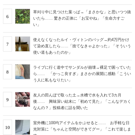
草刈り中に見つけた葉っぱ→「まさかな」と思いつつ抜
6
いたら…… 驚きの正体に「お宝やね」「生命力すご
い」
使えなくなったルイ・ヴィトンのバッグ→約4万円かけ
7
て染め直したら……「捨てなきゃよかった」「そういう
使い道もあったのか」
ライブに行く道中でサンダルが崩壊→裸足で困っていた
8
ら…… 「かっこ良すぎ」まさかの展開に感動「こうい
う人に私もなりたい」
友人の田んぼで取った土→水槽で水を入れて3カ月
9
後…… 興味深い結末に「初めて見た」「こんなデカく
なんの？」投稿者に話を聞いた
室外機に100均アイテムをかぶせると…… お手軽な日
10
光対策に「ちゃんと空間ができてグー」「これで楽しま