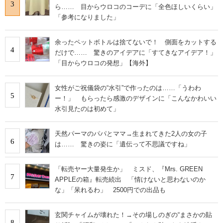
3
ら…… 目からウロコのコーデに「全色ほしいくらい」
「参考になりました」
余ったペットボトルは捨てないで！ 側面をカットする
4
だけで…… 驚きのアイデアに「すてきなアイデア！」
「目からウロコの発想」【海外】
女性がご祝儀袋の“水引”で作ったのは……「うわわ
5
ー！」 もらったら感激のデザインに「こんなかわいい
水引見たのは初めて」
天然パーマのパパとママ→生まれてきた2人の女の子
6
は…… 驚きの姿に「遺伝って不思議ですね」
「転売ヤー大量発生か」 ミスド、『Mrs. GREEN
7
APPLEの箱』転売続出 「情けないと思わないのか
な」「呆れるわ」 2500円での出品も
玄関チャイムが壊れた！→その場しのぎの“まさかの貼
8