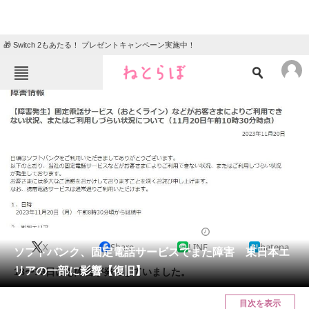
🎁 Switch 2もあたる！ プレゼントキャンペーン実施中！
ねとらぼメニュー
TOP
ニュース
エンタメ
クイズ
グルメ
地域
住まい
教育・育児
動物
リサーチ
2023/11/20 11:32（公開）
X
Share
LINE
hatena
会員記事
ソフトバンク、固定電話サービスでまた障害 東日本エ
リアの一部に影響【復旧】
18〜19日にも障害が発生していました。
メディア
目次を表示
注目記事を集めた総合ページ