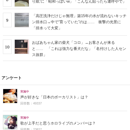
り紙”に「昭和っぽいw」「こんなん貼ったら連呼やで」
「高圧洗浄だけじゃ無理」築15年の水が流れないキッチ
9
ン排水口→中で“育っていた”のは…… 衝撃の光景に
「排水って大変」
おばあちゃん家の柴犬「コロ」→お客さんが来る
10
と…… 「これは強力な番犬だな」「名付けした人セン
ス抜群」
アンケート
実施中
声が好きな「日本のボーカリスト」は？
回答数：49337
実施中
歌が上手だと思うホロライブのメンバーは？
回答数：23827