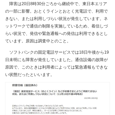
障害は20日8時30分ごろから継続中で、東日本エリア
企業向けIT製品の総合サイト
の一部に影響。おとくラインとおとく光電話で、利用で
IT製品の技術・比較・事例
きない、または利用しづらい状況が発生しています。ネ
ットワークで通信の制限を実施しているため、着信しづ
製造業のIT導入・活用を支援
らい状況で、発信や緊急通報への発信は利用できるとし
モノづくり技術者専門サイト
ています。原因は調査中とのこと。
エレクトロニクス専門サイト
ソフトバンクの固定電話サービスでは18日午後から19
日未明にも障害が発生していました。通信設備の故障が
電子設計の基本と応用
原因で、このときは利用者によっては緊急通報もできな
エネルギーの専門メディア
い状態だったといいます。
建設×テクノロジーの最前線
ちょっと気になるネットの話題