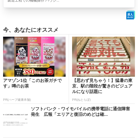
製造工程での機械操作 ハウジ...
今、あなたにオススメ
アマゾン1位「このお茶ガチで
【思わず見ちゃう！】猛暑の東
す」噂のお茶
京、駅の階段が驚きのビジュア
ルになり話題に
PR(ハーブ健康本舗)
PR(ねとらぼ)
ソフトバンク・ワイモバイルの携帯電話に通信障害
発生 広報「エリアと復旧のめどは確...