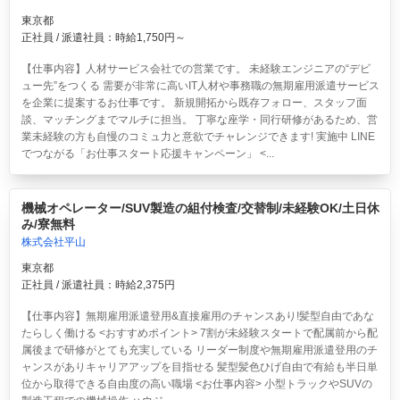
東京都
正社員 / 派遣社員：時給1,750円～
【仕事内容】人材サービス会社での営業です。 未経験エンジニアの“デビ
ュー先”をつくる 需要が非常に高いIT人材や事務職の無期雇用派遣サービス
を企業に提案するお仕事です。 新規開拓から既存フォロー、スタッフ面
談、マッチングまでマルチに担当。 丁寧な座学・同行研修があるため、営
業未経験の方も自慢のコミュ力と意欲でチャレンジできます! 実施中 LINE
でつながる「お仕事スタート応援キャンペーン」 <...
機械オペレーター/SUV製造の組付検査/交替制/未経験OK/土日休
み/寮無料
株式会社平山
東京都
正社員 / 派遣社員：時給2,375円
【仕事内容】無期雇用派遣登用&直接雇用のチャンスあり!髪型自由であな
たらしく働ける <おすすめポイント> 7割が未経験スタートで配属前から配
属後まで研修がとても充実している リーダー制度や無期雇用派遣登用のチ
ャンスがありキャリアアップを目指せる 髪型髪色ひげ自由で有給も半日単
位から取得できる自由度の高い職場 <お仕事内容> 小型トラックやSUVの