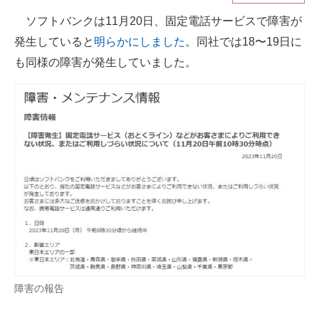
ソフトバンクは11月20日、固定電話サービスで障害が
ITの今と未来を見通す
発生していると
明らかにしました
。同社では18〜19日に
スマホと通信の最新トレンド
も同様の障害が発生していました。
進化するPCとデバイスの未来
好きが集まる 比べて選べる
ビジネスと働き方のヒント
AI活用のいまが分かる
企業ITのトレンドを詳説
経営リーダーのコミュニティ
マーケ×ITの今がよく分かる
障害の報告
ITエンジニア向け専門サイト