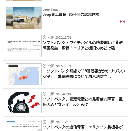
Jeep Japan
Jeep史上最長! 85時間の試乗体験
PR
公開 2018/12/06
ソフトバンク・ワイモバイルの携帯電話に通信
障害発生 広報「エリアと復旧のめどは確...
公開 2018/12/06
「ソフトバンク回線で119番通報がかかりづらい
状況」 通信障害について東京消防庁...
公開 2018/02/19
ソフトバンク、固定電話との発着信に障害 復
旧のめど立たず | ねとらぼ
公開 2018/12/07
ソフトバンクの通信障害 エリクソン製機器が