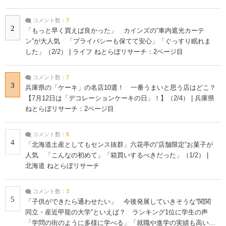
コメント数：
7
2
「もっと早く買えば良かった」 カインズの“車内遮光カーテ
ン”が大人気 「プライバシーも保てて安心」「ぐっすり眠れま
した」（2/2） | ライフ ねとらぼリサーチ：2ページ目
コメント数：
7
3
兵庫県の「ケーキ」の名店10選！ 一番うまいと思う店はどこ？
【7月12日は「デコレーションケーキの日」！】（2/4） | 兵庫県
ねとらぼリサーチ：2ページ目
コメント数：
5
4
「北海道土産としてもセンス抜群」六花亭の“店舗限定”お菓子が
人気 「こんなの初めて」「箱買いするべきだった」（1/2） |
北海道 ねとらぼリサーチ
コメント数：
3
5
「子供ができたら通わせたい」 今後発展していきそうな“関関
同立・産近甲龍の大学”といえば？ ランキング1位に学生の声
「学問の街のように多様に学べる」「就職や進学の実績も高い」