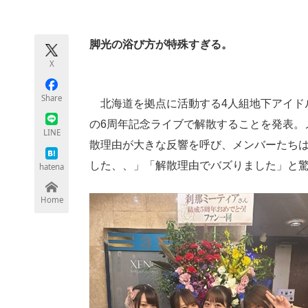
モノづくり技術者専門サイト
エレクトロ
脚光の浴び方が特殊すぎる。
X
ちょっと気になるネットの話題
Share
北海道を拠点に活動する4人組地下アイドルグ
の6周年記念ライブで解散することを発表。
LINE
散理由が大きな反響を呼び、メンバーたち
した、、」「解散理由でバズりました」と
hatena
Home