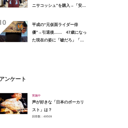
ニサコッシュ”を購入→「安心
して持ち歩ける」ように
10
「付けているのを忘れるくら
平成の“元仮面ライダー俳
い軽い」など好評
優”→引退後…… 47歳になっ
た現在の姿に「嘘だろ」「声
出た」と108万再生
アンケート
実施中
声が好きな「日本のボーカリ
スト」は？
回答数：49509