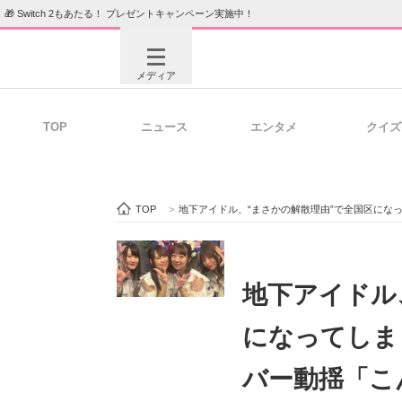
🎁 Switch 2もあたる！ プレゼントキャンペーン実施中！
メディア
TOP
ニュース
エンタメ
クイズ
注目記事を集めた総合ページ
ITの今
TOP
>
地下アイドル、“まさかの解散理由”で全国区にな
ビジネスと働き方のヒント
AI活用
地下アイドル
になってしま
ITエンジニア向け専門サイト
企業向けI
バー動揺「こ