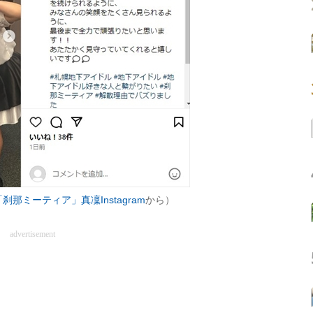
「刹那ミーティア」真凜Instagram
から）
advertisement