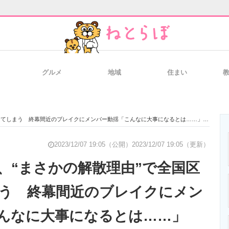
グルメ
地域
住まい
と未来を見通す
スマホと通信の最新トレンド
進化するPCとデ
ってしまう 終幕間近のブレイクにメンバー動揺「こんなに大事になるとは……」
のいまが分かる
企業ITのトレンドを詳説
経営リーダーの
2023/12/07 19:05（公開）
2023/12/07 19:05（更新）
、“まさかの解散理由”で全国区
う 終幕間近のブレイクにメン
T製品の総合サイト
IT製品の技術・比較・事例
製造業のIT導入
んなに大事になるとは……」