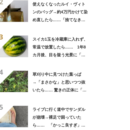
2
「この値段はヤバすぎ」
使えなくなったルイ・ヴィト
ンのバッグ→約4万円かけて染
め直したら……「捨てなきゃ
よかった」「そういう使い道
3
もあったのか」
スイカ1玉を冷蔵庫に入れず、
常温で放置したら…… 1年8
カ月後、目を疑う光景に「ヤ
バいヤバいヤバい」「えっ、
4
こんな姿に……!?」
草刈り中に見つけた葉っぱ
→「まさかな」と思いつつ抜
いたら…… 驚きの正体に「お
宝やね」「生命力すごい」
5
ライブに行く道中でサンダル
が崩壊→裸足で困っていた
ら…… 「かっこ良すぎ」ま