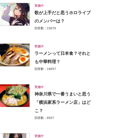
実施中
歌が上手だと思うホロライブ
のメンバーは？
回答数：23876
実施中
ラーメンって日本食？それと
も中華料理？
回答数：19657
実施中
神奈川県で一番うまいと思う
「横浜家系ラーメン店」はど
こ？
回答数：8507
実施中