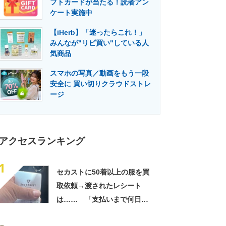
フトカードが当たる！読者アン
門メディア
建設×テクノロジーの最前線
ケート実施中
【iHerb】「迷ったらこれ！」
みんなが"リピ買い"している人
気商品
スマホの写真／動画をもう一段
安全に 買い切りクラウドストレ
ージ
アクセスランキング
1
セカストに50着以上の服を買
取依頼→渡されたレシート
は…… 「支払いまで何日か
待たされた」衝撃的な光景に