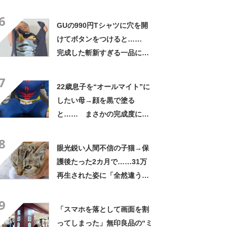
さかの展開に感動「こういう
6
人に私もなりたい」
GUの990円Tシャツに穴を開
けてボタンをつけると……
完成した斬新すぎる一品に称
賛「これすごい」
7
22歳息子を“オールマイト”に
したい母→顔を黒で塗る
と…… まさかの完成度に
「フィギュアかと思ったら人
8
間」「質感良すぎ」
眼光鋭い人間不信の子猫→保
護後たった2カ月で……31万
再生された姿に「全然違う」
「本当に愛の力ですね」
9
「スマホを落として画面を割
ってしまった」無印良品の“ミ