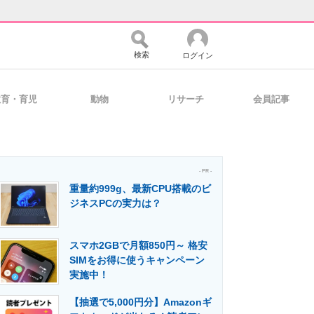
検索
ログイン
教育・育児
動物
リサーチ
会員記事
バイスの未来
好きが集まる 比べて選べる
- PR -
重量約999g、最新CPU搭載のビ
コミュニティ
マーケ×ITの今がよく分かる
ジネスPCの実力は？
スマホ2GBで月額850円～ 格安
・活用を支援
SIMをお得に使うキャンペーン
実施中！
【抽選で5,000円分】Amazonギ