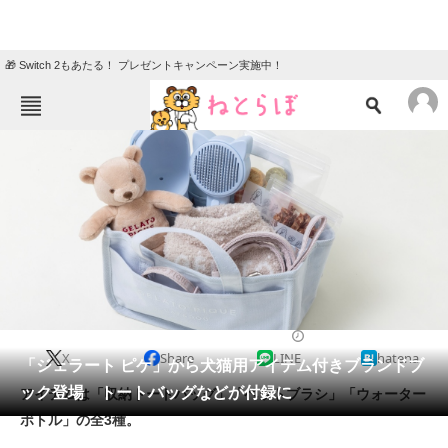
🎁 Switch 2もあたる！ プレゼントキャンペーン実施中！
ねとらぼメニュー
TOP
ニュース
エンタメ
クイズ
グルメ
地域
住まい
教育・育児
動物
リサーチ
2023/12/09 10:00（公開）
X
Share
LINE
hatena
会員記事
「ジェラート ピケ」から犬猫用アイテム付きブランドブ
ック登場 トートバッグなどが付録に
アイテムは「収納トートバッグ」「ペットブラシ」「ウォーター
メディア
ボトル」の全3種。
注目記事を集めた総合ページ