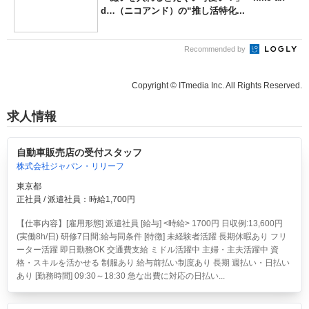
d…（ニコアンド）の“推し活特化...
Recommended by
Copyright © ITmedia Inc. All Rights Reserved.
求人情報
自動車販売店の受付スタッフ
株式会社ジャパン・リリーフ
東京都
正社員 / 派遣社員：時給1,700円
【仕事内容】[雇用形態] 派遣社員 [給与] <時給> 1700円 日収例:13,600円
(実働8h/日) 研修7日間:給与同条件 [特徴] 未経験者活躍 長期休暇あり フリ
ーター活躍 即日勤務OK 交通費支給 ミドル活躍中 主婦・主夫活躍中 資
格・スキルを活かせる 制服あり 給与前払い制度あり 長期 週払い・日払い
あり [勤務時間] 09:30～18:30 急な出費に対応の日払い...