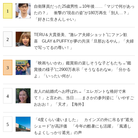
自衛隊員だった25歳男性→10年後……「マジで何があっ
1
たの？」 衝撃の“現在の姿”が180万再生「別人…？」
「好きに生きんしゃい」
TERU＆大貫亜美、“激レア夫婦ショット”にファン歓
2
喜 GLAY＆PUFFYが夢の共演「旦那おるやん」「夫婦
で写ってるの尊い！」
「映画ちいかわ」鑑賞前の楽しそうな子どもたち→“鑑
3
賞後の様子”に2900万表示「そうなるわなw」「分かる
よ」「いったい何が」
友人の結婚式へお呼ばれ→「エレガントな格好で来
4
て！」と言われ、当日……まさかの参列姿に「いやすご
おおお！」「天才」【海外】
「4度くらい違いました」 カインズの外に吊るす“遮光
5
シェード”が高評価 「今年の酷暑にも活躍」「風通し
もよくしっかり遮光」の声