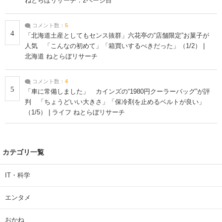
ねとらぼリサーチ：2ページ目
コメント数：
5
4
「北海道土産としてもセンス抜群」六花亭の“店舗限定”お菓子が
人気 「こんなの初めて」「箱買いするべきだった」（1/2） |
北海道 ねとらぼリサーチ
コメント数：
4
5
「車に常備しました」 カインズの“1980円クーラーバッグ”が評
判 「ちょうどいい大きさ」「保冷剤を止めるベルトが良い」
（1/5） | ライフ ねとらぼリサーチ
カテゴリ一覧
IT・科学
エンタメ
おかね