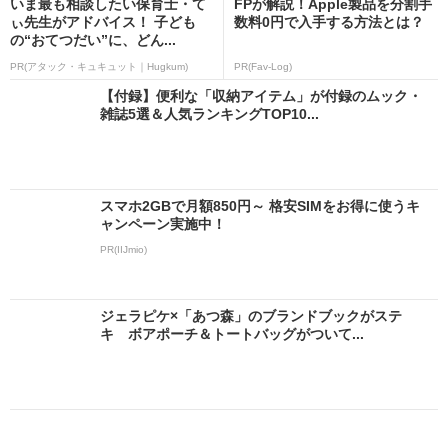
いま最も相談したい保育士・て
FPが解説！Apple製品を分割手
ぃ先生がアドバイス！ 子ども
数料0円で入手する方法とは？
の“おてつだい”に、どん...
PR(アタック・キュキュット｜Hugkum)
PR(Fav-Log)
【付録】便利な「収納アイテム」が付録のムック・
雑誌5選＆人気ランキングTOP10...
スマホ2GBで月額850円～ 格安SIMをお得に使うキ
ャンペーン実施中！
PR(IIJmio)
ジェラピケ×「あつ森」のブランドブックがステ
キ ボアポーチ＆トートバッグがついて...