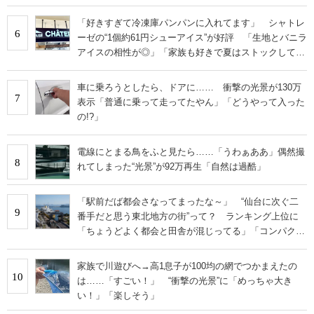
「好きすぎて冷凍庫パンパンに入れてます」 シャトレ
6
ーゼの“1個約61円シューアイス”が好評 「生地とバニラ
アイスの相性が◎」「家族も好きで夏はストックして
る」
車に乗ろうとしたら、ドアに…… 衝撃の光景が130万
7
表示「普通に乗って走ってたやん」「どうやって入った
の!?」
電線にとまる鳥をふと見たら……「うわぁああ」偶然撮
8
れてしまった“光景”が92万再生「自然は過酷」
「駅前だば都会さなってまったな～」 “仙台に次ぐ二
9
番手だと思う東北地方の街”って？ ランキング上位に
「ちょうどよく都会と田舎が混じってる」「コンパクト
にまとまったいい街」の声
家族で川遊びへ→高1息子が100均の網でつかまえたの
10
は……「すごい！」 “衝撃の光景”に「めっちゃ大き
い！」「楽しそう」