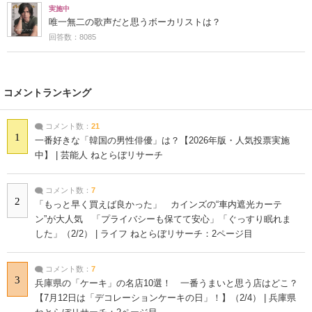
実施中
唯一無二の歌声だと思うボーカリストは？
回答数：8085
コメントランキング
コメント数：
21
1
一番好きな「韓国の男性俳優」は？【2026年版・人気投票実施
中】 | 芸能人 ねとらぼリサーチ
コメント数：
7
2
「もっと早く買えば良かった」 カインズの“車内遮光カーテ
ン”が大人気 「プライバシーも保てて安心」「ぐっすり眠れま
した」（2/2） | ライフ ねとらぼリサーチ：2ページ目
コメント数：
7
3
兵庫県の「ケーキ」の名店10選！ 一番うまいと思う店はどこ？
【7月12日は「デコレーションケーキの日」！】（2/4） | 兵庫県