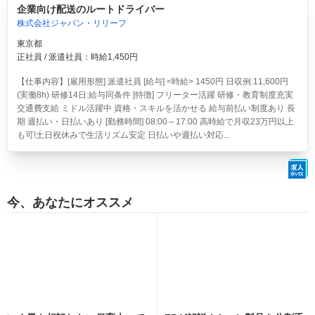
企業向け配送のルートドライバー
株式会社ジャパン・リリーフ
東京都
正社員 / 派遣社員：時給1,450円
【仕事内容】[雇用形態] 派遣社員 [給与] <時給> 1450円 日収例:11,600円
(実働8h) 研修14日:給与同条件 [特徴] フリーター活躍 研修・教育制度充実
交通費支給 ミドル活躍中 資格・スキルを活かせる 給与前払い制度あり 長
期 週払い・日払いあり [勤務時間] 08:00～17:00 高時給で月収23万円以上
も可!土日祝休みで生活リズム安定 日払いや週払い対応...
今、あなたにオススメ