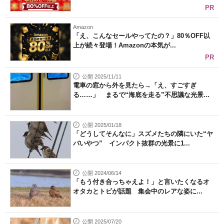
PR
Amazon
「え、こんなセールやってたの？」80％OFF以
上が続々登場！Amazonの本気が...
PR
公開 2025/11/11
電車の窓から外を見たら→「え、すごすぎ
る……」 まるで“海底を走る”不思議な光景...
公開 2025/01/18
「どうしてそんなに」スズメたちの隣にいた“ヤ
バいやつ” インパクト抜群の光景に1...
公開 2024/06/14
「もう付き合っちゃえよ！」と言いたくなるオ
オタカとトビが話題 集会中のレアな姿に...
公開 2025/07/20