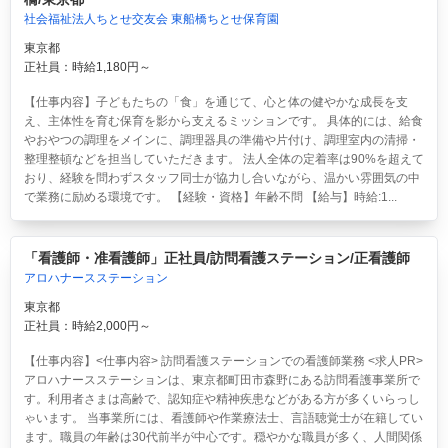
社会福祉法人ちとせ交友会 東船橋ちとせ保育園
東京都
正社員：時給1,180円～
【仕事内容】子どもたちの「食」を通じて、心と体の健やかな成長を支
え、主体性を育む保育を影から支えるミッションです。 具体的には、給食
やおやつの調理をメインに、調理器具の準備や片付け、調理室内の清掃・
整理整頓などを担当していただきます。 法人全体の定着率は90%を超えて
おり、経験を問わずスタッフ同士が協力し合いながら、温かい雰囲気の中
で業務に励める環境です。 【経験・資格】年齢不問 【給与】時給:1...
「看護師・准看護師」正社員/訪問看護ステーション/正看護師
アロハナースステーション
東京都
正社員：時給2,000円～
【仕事内容】<仕事内容> 訪問看護ステーションでの看護師業務 <求人PR>
アロハナースステーションは、東京都町田市森野にある訪問看護事業所で
す。利用者さまは高齢で、認知症や精神疾患などがある方が多くいらっし
ゃいます。 当事業所には、看護師や作業療法士、言語聴覚士が在籍してい
ます。職員の年齢は30代前半が中心です。穏やかな職員が多く、人間関係