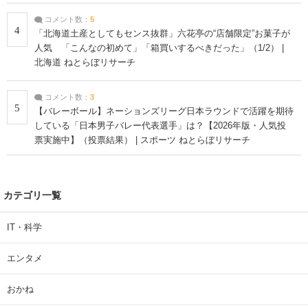
コメント数：
5
4
「北海道土産としてもセンス抜群」六花亭の“店舗限定”お菓子が
人気 「こんなの初めて」「箱買いするべきだった」（1/2） |
北海道 ねとらぼリサーチ
コメント数：
3
5
【バレーボール】ネーションズリーグ日本ラウンドで活躍を期待
している「日本男子バレー代表選手」は？【2026年版・人気投
票実施中】（投票結果） | スポーツ ねとらぼリサーチ
カテゴリ一覧
IT・科学
エンタメ
おかね