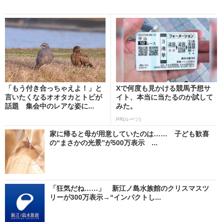
「もう付き合っちゃえよ！」と
Xで何度も見かける競馬予想サ
言いたくなるオオタカとトビが
イト、本当に当たるのか試して
話題 集会中のレアな姿に...
みた。
PR(ルーツ)
家に帰ると母が用意していたのは…… 子ども歓喜
の“まさかの光景”が500万表示 ...
「狂気だね……」 新江ノ島水族館のクリスマスツ
リーが300万表示→“インパクトし...