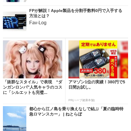
FPが解説！Apple製品を分割手数料0円で入手する
方法とは？
Fav-Log
「抜群なスタイル」で表現 “ダ
アマゾン1位の実績！380円で5
ンガンロンパ”人気キャラのコス
日間お試し。
に「シルエットも完璧...
PR(ハーブ健康本舗)
都心から江ノ島を乗り換えなしで結ぶ「夏の臨時特
急ロマンスカー」 | ねとらぼ