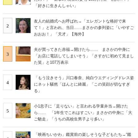
「好きに生きんしゃい」
友人の結婚式へお呼ばれ→「エレガントな格好で来
2
て！」と言われ、当日……まさかの参列姿に「いやすご
おおお！」「天才」【海外】
夫が買ってきた赤福→開けたら…… まさかの中身に
3
「お店に電話してしまいそう」「さすがに初めて見まし
た笑」と107万表示
「もう泣きそう」川口春奈、純白ウエディングドレス姿
4
にネット騒然「ほんとに綺麗」「この笑顔が切なすぎ
る」
小1息子に「足りない」と言われる学童弁当→開けた
5
ら…… 「1年生でこれはすごい」まさかの中身に「大
ご馳走」「うちの高校生男子より多い」
「映画ちいかわ」鑑賞前の楽しそうな子どもたち→“鑑