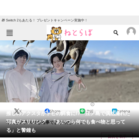
🎁 Switch 2もあたる！ プレゼントキャンペーン実施中！
ねとらぼメニュー
TOP
ニュース
エンタメ
クイズ
グルメ
地域
住まい
教育・育児
動物
リサーチ
2023/12/09 19:15（公開）
X
Share
LINE
hatena
会員記事
推しのアクスタがトビの餌食に!? 江ノ島で偶然撮れた
写真がスリリング 「あいつら何でも食べ物と思って
本人もアクスタも無事でよかった……。
メディア
る」と警鐘も
目次を表示
注目記事を集めた総合ページ