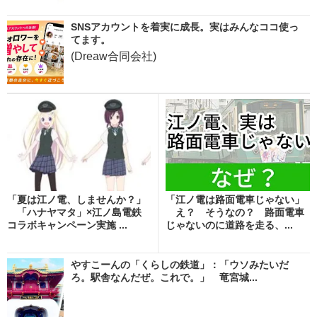
SNSアカウントを着実に成長。実はみんなココ使っ
てます。
(Dreaw合同会社)
「夏は江ノ電、しませんか？」
「江ノ電は路面電車じゃない」
「ハナヤマタ」×江ノ島電鉄
え？ そうなの？ 路面電車
コラボキャンペーン実施 ...
じゃないのに道路を走る、...
やすこーんの「くらしの鉄道」：「ウソみたいだ
ろ。駅舎なんだぜ。これで。」 竜宮城...