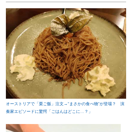
企業向けIT製品の総合サイト
IT製品の技術・比較・事例
製造業のIT導入・活用を支援
モノづくり技術者専門サイト
エレクトロニクス専門サイト
電子設計の基本と応用
エネルギーの専門メディア
建設×テクノロジーの最前線
オーストリアで「栗ご飯」注文→“まさかの食べ物”が登場？ 演
ちょっと気になるネットの話題
奏家エピソードに驚愕「ごはんはどこに…？」