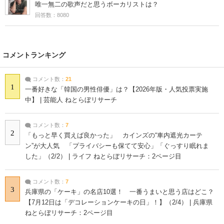
唯一無二の歌声だと思うボーカリストは？
回答数：8080
コメントランキング
コメント数：
21
1
一番好きな「韓国の男性俳優」は？【2026年版・人気投票実施
中】 | 芸能人 ねとらぼリサーチ
コメント数：
7
2
「もっと早く買えば良かった」 カインズの“車内遮光カーテ
ン”が大人気 「プライバシーも保てて安心」「ぐっすり眠れま
した」（2/2） | ライフ ねとらぼリサーチ：2ページ目
コメント数：
7
3
兵庫県の「ケーキ」の名店10選！ 一番うまいと思う店はどこ？
【7月12日は「デコレーションケーキの日」！】（2/4） | 兵庫県
ねとらぼリサーチ：2ページ目