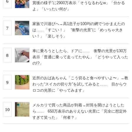
6
賞後の様子”に2900万表示「そうなるわなw」「分かる
よ」「いったい何が」
家族で川遊びへ→高1息子が100均の網でつかまえたの
7
は……「すごい！」 “衝撃の光景”に「めっちゃ大き
い！」「楽しそう」
車に乗ろうとしたら、ドアに…… 衝撃の光景が130万
8
表示「普通に乗って走ってたやん」「どうやって入った
の!?」
近所のおばあちゃん「こう切ると食べやすいよ〜」→教
9
わった“スイカの切り方”を試してみると…… 目からウ
ロコの光景に「やってみます」
メルカリで買った商品が到着→封筒を開けようとした
10
ら…… 650万表示のありえない光景に「完全に想定外
すぎて笑った」「何者？」