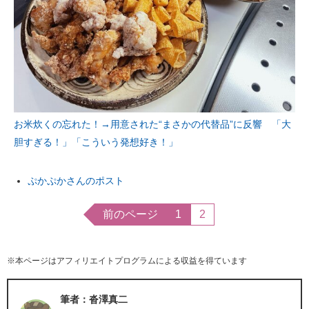
お米炊くの忘れた！→用意された“まさかの代替品”に反響 「大
胆すぎる！」「こういう発想好き！」
ぷかぷかさんのポスト
前のページ
1
2
※本ページはアフィリエイトプログラムによる収益を得ています
筆者：沓澤真二