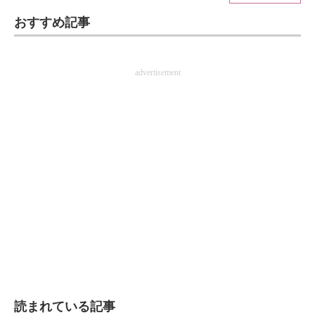
おすすめ記事
ITの今と未来を見通す
スマホと通信の最新トレンド
advertisement
進化するPCとデバイスの未来
好きが集まる 比べて選べる
ビジネスと働き方のヒント
AI活用のいまが分かる
企業ITのトレンドを詳説
経営リーダーのコミュニティ
マーケ×ITの今がよく分かる
ITエンジニア向け専門サイト
読まれている記事