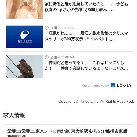
家に帰ると母が用意していたのは…… 子ども
歓喜の“まさかの光景”が500万表示 ...
公開 2024/11/28
「狂気だね……」 新江ノ島水族館のクリスマ
スツリーが300万表示→“インパクトし...
公開 2023/01/24
「仲間だと思ってる？」「これはビックリし
た！」 仲良く会話しているようなトビとス...
Recommended by
Copyright © ITmedia Inc. All Rights Reserved.
求人情報
栄養士/栄養士/東京メトロ南北線 東大前駅 徒歩5分/船橋市東船
橋/東京都