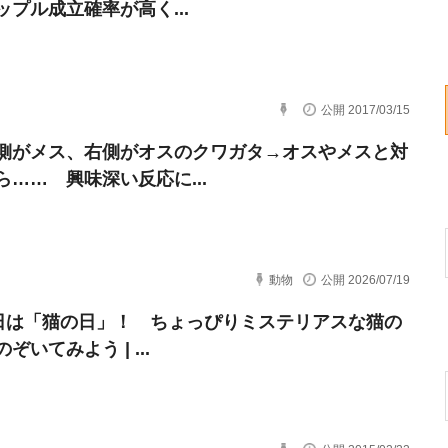
ップル成立確率が高く...
公開 2017/03/15
側がメス、右側がオスのクワガタ→オスやメスと対
ら…… 興味深い反応に...
動物
公開 2026/07/19
2日は「猫の日」！ ちょっぴりミステリアスな猫の
ぞいてみよう | ...