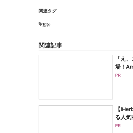
関連タグ
基幹
関連記事
「え、
場！Am
PR
【iH
る人気
PR