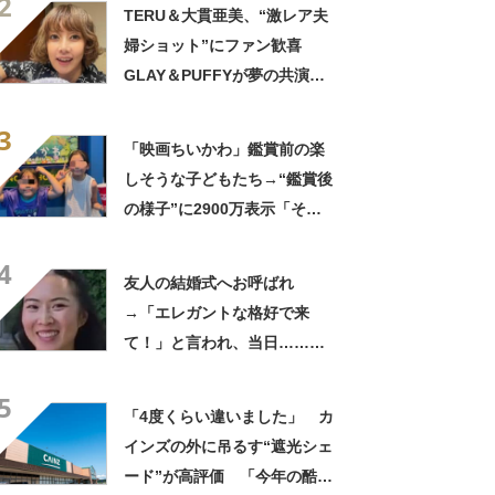
2
きに生きんしゃい」
TERU＆大貫亜美、“激レア夫
婦ショット”にファン歓喜
GLAY＆PUFFYが夢の共演
「旦那おるやん」「夫婦で写
3
ってるの尊い！」
「映画ちいかわ」鑑賞前の楽
しそうな子どもたち→“鑑賞後
の様子”に2900万表示「そう
なるわなw」「分かるよ」
4
「いったい何が」
友人の結婚式へお呼ばれ
→「エレガントな格好で来
て！」と言われ、当日……ま
さかの参列姿に「いやすごお
5
おお！」「天才」【海外】
「4度くらい違いました」 カ
インズの外に吊るす“遮光シェ
ード”が高評価 「今年の酷暑