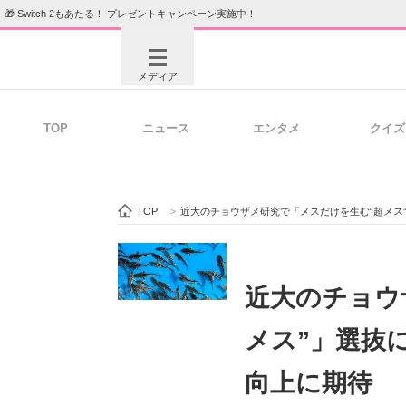
🎁 Switch 2もあたる！ プレゼントキャンペーン実施中！
メディア
TOP
ニュース
エンタメ
クイズ
注目記事を集めた総合ページ
ITの今
TOP
>
近大のチョウザメ研究で「メスだけを生む“超メス
ビジネスと働き方のヒント
AI活用
近大のチョウ
メス”」選抜
ITエンジニア向け専門サイト
企業向けI
向上に期待