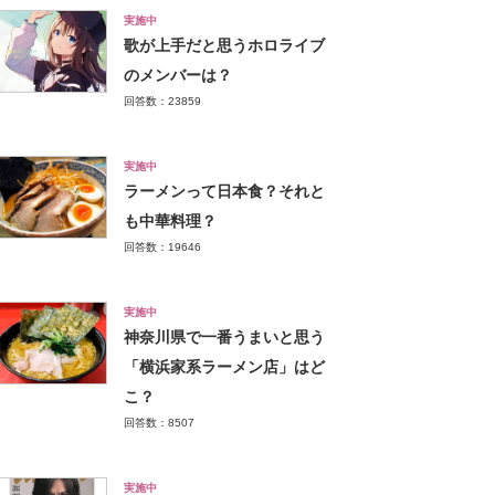
実施中
歌が上手だと思うホロライブ
のメンバーは？
回答数：23859
実施中
ラーメンって日本食？それと
も中華料理？
回答数：19646
実施中
神奈川県で一番うまいと思う
「横浜家系ラーメン店」はど
こ？
回答数：8507
実施中