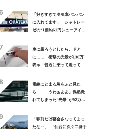
にも活躍」「風通しもよくし
6
っかり遮光」の声
「好きすぎて冷凍庫パンパン
に入れてます」 シャトレー
ゼの“1個約61円シューアイ
ス”が好評 「生地とバニラア
7
イスの相性が◎」「家族も好
車に乗ろうとしたら、ドア
きで夏はストックしてる」
に…… 衝撃の光景が130万
表示「普通に乗って走ってた
やん」「どうやって入った
8
の!?」
電線にとまる鳥をふと見た
ら……「うわぁああ」偶然撮
れてしまった“光景”が92万再
生「自然は過酷」
9
「駅前だば都会さなってまっ
たな～」 “仙台に次ぐ二番手