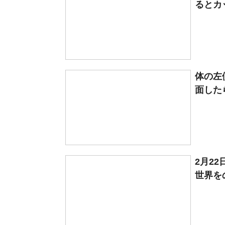
るとカ
体の左
面した
2月2
世界をの