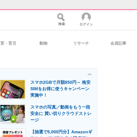
検索
ログイン
教育・育児
動物
リサーチ
会員記事
バイスの未来
好きが集まる 比べて選べる
- PR -
スマホ2GBで月額850円～ 格安
コミュニティ
マーケ×ITの今がよく分かる
SIMをお得に使うキャンペーン
実施中！
スマホの写真／動画をもう一段
・活用を支援
安全に 買い切りクラウドストレ
ージ
【抽選で5,000円分】Amazonギ