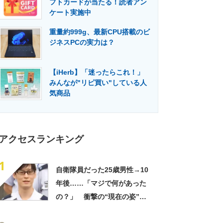
フトカードが当たる！読者アン
門メディア
建設×テクノロジーの最前線
ケート実施中
重量約999g、最新CPU搭載のビ
ジネスPCの実力は？
【iHerb】「迷ったらこれ！」
みんなが"リピ買い"している人
気商品
アクセスランキング
1
自衛隊員だった25歳男性→10
年後……「マジで何があった
の？」 衝撃の“現在の姿”が
180万再生「別人…？」「好