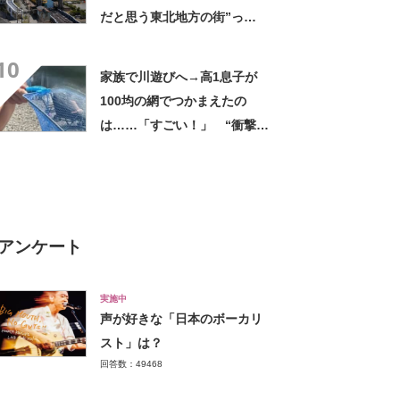
だと思う東北地方の街”っ
て？ ランキング上位に「ち
10
ょうどよく都会と田舎が混じ
家族で川遊びへ→高1息子が
ってる」「コンパクトにまと
100均の網でつかまえたの
まったいい街」の声
は……「すごい！」 “衝撃の
光景”に「めっちゃ大きい！」
「楽しそう」
アンケート
実施中
声が好きな「日本のボーカリ
スト」は？
回答数：49468