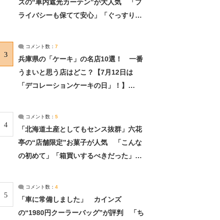
ズの“車内遮光カーテン”が大人気 「プ
ライバシーも保てて安心」「ぐっすり眠
れました」（2/2） | ライフ ねとらぼリ
サーチ：2ページ目
コメント数：
7
3
兵庫県の「ケーキ」の名店10選！ 一番
うまいと思う店はどこ？【7月12日は
「デコレーションケーキの日」！】
（2/4） | 兵庫県 ねとらぼリサーチ：2ペ
ージ目
コメント数：
5
4
「北海道土産としてもセンス抜群」六花
亭の“店舗限定”お菓子が人気 「こんな
の初めて」「箱買いするべきだった」
（1/2） | 北海道 ねとらぼリサーチ
コメント数：
4
5
「車に常備しました」 カインズ
の“1980円クーラーバッグ”が評判 「ち