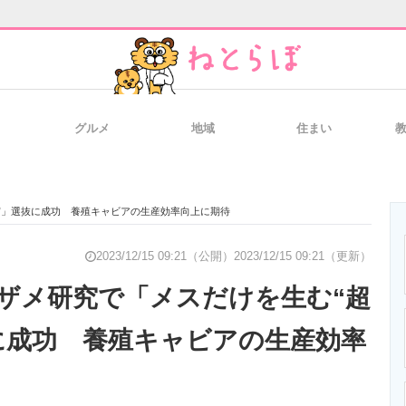
グルメ
地域
住まい
と未来を見通す
スマホと通信の最新トレンド
進化するPCとデ
”」選抜に成功 養殖キャビアの生産効率向上に期待
のいまが分かる
企業ITのトレンドを詳説
経営リーダーの
2023/12/15 09:21（公開）
2023/12/15 09:21（更新）
ザメ研究で「メスだけを生む“超
に成功 養殖キャビアの生産効率
T製品の総合サイト
IT製品の技術・比較・事例
製造業のIT導入