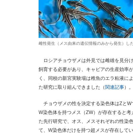
雌性発生（メス由来の遺伝情報のみから発生）し
ロシアチョウザメは外見では雌雄を見分け
飼育する必要があり、キャビアの生産効率
く、同校の新宮実験場は稚魚のエラ粘液に
た研究に取り組んできました（
関連記事
）
チョウザメの性を決定する染色体はZとWで
W染色体を持つメス（ZW）が存在すると考
た先行研究で、オス、メスそれぞれの性染色
て、W染色体だけを持つ超メスが存在して