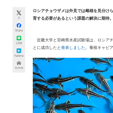
モノづくり技術者専門サイト
エレクトロ
ロシアチョウザメは外見では雌雄を見分け
X
育する必要があるという課題の解決に期待
ちょっと気になるネットの話題
Share
近畿大学と宮崎県水産試験場は、ロシアチ
LINE
とに成功したと
発表しました
。養殖キャビ
hatena
Home