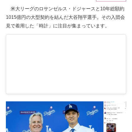
米大リーグのロサンゼルス・ドジャースと10年総額約
ITの今と未来を見通す
1015億円の大型契約を結んだ大谷翔平選手。その入団会
スマホと通信の最新トレンド
見で着用した「時計」に注目が集まっています。
進化するPCとデバイスの未来
好きが集まる 比べて選べる
ビジネスと働き方のヒント
AI活用のいまが分かる
企業ITのトレンドを詳説
経営リーダーのコミュニティ
マーケ×ITの今がよく分かる
ITエンジニア向け専門サイト