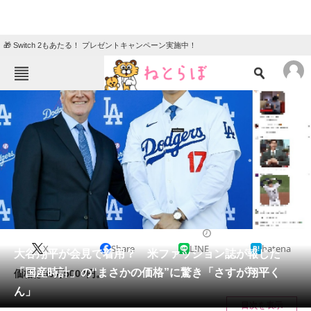
🎁 Switch 2もあたる！ プレゼントキャンペーン実施中！
ねとらぼメニュー
TOP
ニュース
エンタメ
クイズ
グルメ
地域
住まい
教育・育児
動物
リサーチ
2023/12/17 19:06（公開）
X
Share
LINE
hatena
会員記事
大谷翔平が会見で着用？ 米ファッション誌が報じた
「国産時計」の“まさかの価格”に驚き「さすが翔平く
価格は60万5000円。
メディア
ん」
目次を表示
注目記事を集めた総合ページ