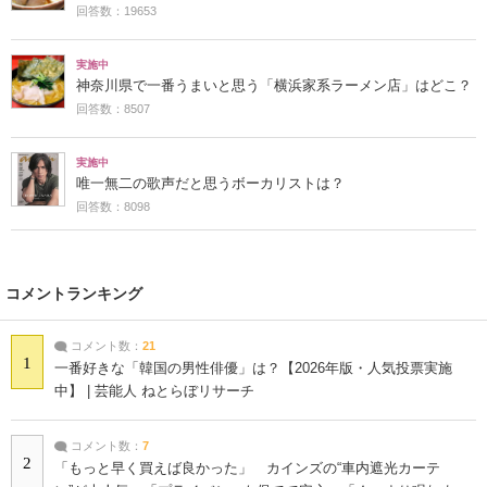
回答数：19653
実施中
神奈川県で一番うまいと思う「横浜家系ラーメン店」はどこ？
回答数：8507
実施中
唯一無二の歌声だと思うボーカリストは？
回答数：8098
コメントランキング
コメント数：
21
1
一番好きな「韓国の男性俳優」は？【2026年版・人気投票実施
中】 | 芸能人 ねとらぼリサーチ
コメント数：
7
2
「もっと早く買えば良かった」 カインズの“車内遮光カーテ