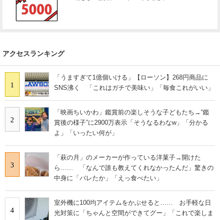
アクセスランキング
「うますぎて1億個いける」【ローソン】268円商品に
1
SNS沸く 「これはガチで美味い」「毎食これがいい」
「映画ちいかわ」鑑賞前の楽しそうな子どもたち→“鑑
2
賞後の様子”に2900万表示「そうなるわなw」「分かる
よ」「いったい何が」
「萩の月」のメーカーが作っている洋菓子→開けた
3
ら…… 「なんで誰も教えてくれなかったんだ」驚きの
中身に「バレたか」「えっ食べたい」
室外機に100均アイテムをかぶせると…… お手軽な日
4
光対策に「ちゃんと空間ができてグー」「これで楽しま