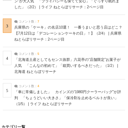
ン”が大人気 「プライバシーも保てて安心」「ぐっすり眠れま
した」（2/2） | ライフ ねとらぼリサーチ：2ページ目
コメント数：
7
3
兵庫県の「ケーキ」の名店10選！ 一番うまいと思う店はどこ？
【7月12日は「デコレーションケーキの日」！】（2/4） | 兵庫県
ねとらぼリサーチ：2ページ目
コメント数：
5
4
「北海道土産としてもセンス抜群」六花亭の“店舗限定”お菓子が
人気 「こんなの初めて」「箱買いするべきだった」（1/2） |
北海道 ねとらぼリサーチ
コメント数：
4
5
「車に常備しました」 カインズの“1980円クーラーバッグ”が評
判 「ちょうどいい大きさ」「保冷剤を止めるベルトが良い」
（1/5） | ライフ ねとらぼリサーチ
カテゴリ一覧