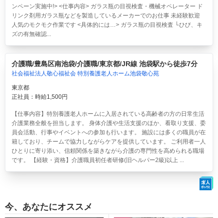
ンペーン実施中!> <仕事内容> ガラス瓶の目視検査・機械オペレーター ド
リンク剤用ガラス瓶などを製造しているメーカーでのお仕事 未経験歓迎
人気のモクモク作業です <具体的には…> ガラス瓶の目視検査 └ひび、キ
ズの有無確認...
介護職/豊島区南池袋/介護職/東京都/JR線 池袋駅から徒歩7分
社会福祉法人敬心福祉会 特別養護老人ホーム池袋敬心苑
東京都
正社員：時給1,500円
【仕事内容】特別養護老人ホームに入居されている高齢者の方の日常生活
介護業務全般を担当します。 身体介護や生活支援のほか、看取り支援、委
員会活動、行事やイベントへの参加も行います。 施設には多くの職員が在
籍しており、チームで協力しながらケアを提供しています。 ご利用者一人
ひとりに寄り添い、信頼関係を築きながら介護の専門性を高められる職場
です。 【経験・資格】介護職員初任者研修(旧ヘルパー2級)以上 ...
今、あなたにオススメ