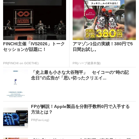
FINCHI主催「IVS2026」トーク
アマゾン1位の実績！380円で5
セッションが話題に！
日間お試し。
PR(FINCHI on GOETHE)
PR(ハーブ健康本舗)
「史上最も小さな大谷翔平」 セイコーの“時の記
念日”の広告が「思い切ったクリエイ...
FPが解説！Apple製品を分割手数料0円で入手する
方法とは？
PR(Fav-Log)