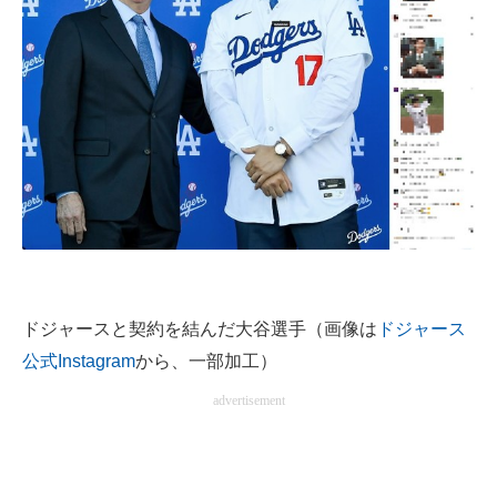
企業向けIT製品の総合サイト
IT製品の技術・比較・事例
製造業のIT導入・活用を支援
モノづくり技術者専門サイト
エレクトロニクス専門サイト
電子設計の基本と応用
エネルギーの専門メディア
ドジャースと契約を結んだ大谷選手（画像は
ドジャース
公式Instagram
から、一部加工）
建設×テクノロジーの最前線
advertisement
ちょっと気になるネットの話題