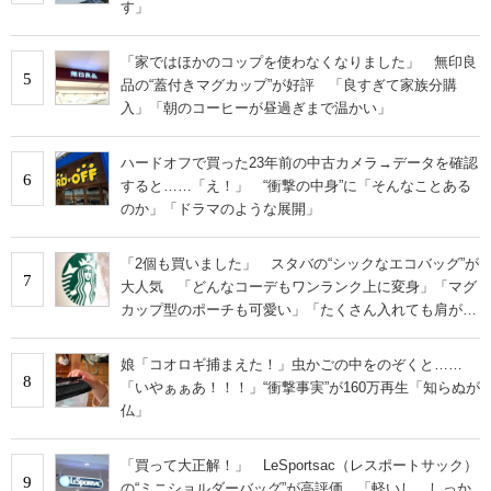
す」
「家ではほかのコップを使わなくなりました」 無印良
5
品の“蓋付きマグカップ”が好評 「良すぎて家族分購
入」「朝のコーヒーが昼過ぎまで温かい」
ハードオフで買った23年前の中古カメラ→データを確認
6
すると……「え！」 “衝撃の中身”に「そんなことある
のか」「ドラマのような展開」
「2個も買いました」 スタバの“シックなエコバッグ”が
7
大人気 「どんなコーデもワンランク上に変身」「マグ
カップ型のポーチも可愛い」「たくさん入れても肩が痛
くならない」
娘「コオロギ捕まえた！」虫かごの中をのぞくと……
8
「いやぁぁあ！！！」“衝撃事実”が160万再生「知らぬが
仏」
「買って大正解！」 LeSportsac（レスポートサック）
9
の“ミニショルダーバッグ”が高評価 「軽いし、しっか