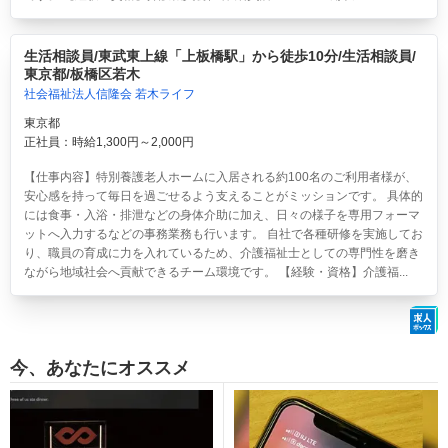
生活相談員/東武東上線「上板橋駅」から徒歩10分/生活相談員/
東京都/板橋区若木
社会福祉法人信隆会 若木ライフ
東京都
正社員：時給1,300円～2,000円
【仕事内容】特別養護老人ホームに入居される約100名のご利用者様が、
安心感を持って毎日を過ごせるよう支えることがミッションです。 具体的
には食事・入浴・排泄などの身体介助に加え、日々の様子を専用フォーマ
ットへ入力するなどの事務業務も行います。 自社で各種研修を実施してお
り、職員の育成に力を入れているため、介護福祉士としての専門性を磨き
ながら地域社会へ貢献できるチーム環境です。 【経験・資格】介護福...
今、あなたにオススメ