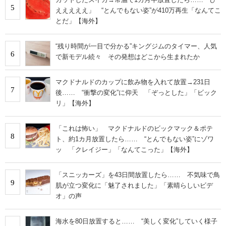
5
えええええ」 “とんでもない姿”が410万再生「なんてこ
とだ」【海外】
“残り時間が一目で分かる”キングジムのタイマー、人気
6
で新モデル続々 その発想はどこから生まれたか
マクドナルドのカップに飲み物を入れて放置→231日
7
後…… “衝撃の変化”に仰天 「ぞっとした」「ビック
リ」【海外】
「これは怖い」 マクドナルドのビックマック＆ポテ
8
ト、約1カ月放置したら…… “とんでもない姿”にゾワ
ッ 「クレイジー」「なんてこった」【海外】
「スニッカーズ」を43日間放置したら…… 不気味で鳥
9
肌が立つ変化に「魅了されました」「素晴らしいビデ
オ」の声
海水を80日放置すると…… “美しく変化”していく様子