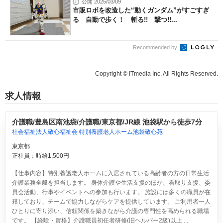
公開 2025/03/09
市販ロボを改造した“動くガンダム”がすごすぎ
る 自動で歩く！ 斬る!! 撃つ!!...
Recommended by
Copyright © ITmedia Inc. All Rights Reserved.
求人情報
介護職/豊島区南池袋/介護職/東京都/JR線 池袋駅から徒歩7分
社会福祉法人敬心福祉会 特別養護老人ホーム池袋敬心苑
東京都
正社員：時給1,500円
【仕事内容】特別養護老人ホームに入居されている高齢者の方の日常生活
介護業務全般を担当します。 身体介護や生活支援のほか、看取り支援、委
員会活動、行事やイベントへの参加も行います。 施設には多くの職員が在
籍しており、チームで協力しながらケアを提供しています。 ご利用者一人
ひとりに寄り添い、信頼関係を築きながら介護の専門性を高められる職場
です。 【経験・資格】介護職員初任者研修(旧ヘルパー2級)以上 ...