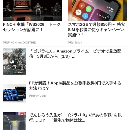
FINCHI主催「IVS2026」トーク
スマホ2GBで月額850円～ 格安
セッションが話題に！
SIMをお得に使うキャンペーン
実施中！
PR(FINCHI on GOETHE)
PR(IIJmio)
「ゴジラ-1.0」Amazonプライム・ビデオで見放配
信 5月3日から（1/3）...
FPが解説！Apple製品を分割手数料0円で入手する
方法とは？
PR(Fav-Log)
でんじろう先生が「ゴジラ-1.0」の“あの作戦”を決
行……!? 「気泡で物体は沈...