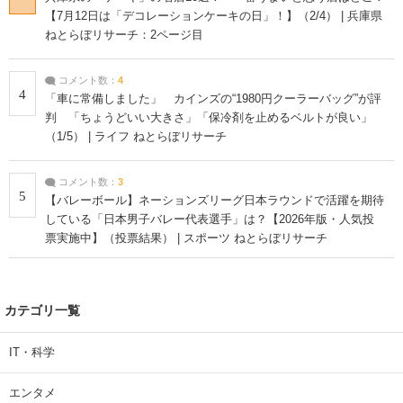
【7月12日は「デコレーションケーキの日」！】（2/4） | 兵庫県
ねとらぼリサーチ：2ページ目
コメント数：
4
4
「車に常備しました」 カインズの“1980円クーラーバッグ”が評
判 「ちょうどいい大きさ」「保冷剤を止めるベルトが良い」
（1/5） | ライフ ねとらぼリサーチ
コメント数：
3
5
【バレーボール】ネーションズリーグ日本ラウンドで活躍を期待
している「日本男子バレー代表選手」は？【2026年版・人気投
票実施中】（投票結果） | スポーツ ねとらぼリサーチ
カテゴリ一覧
IT・科学
エンタメ