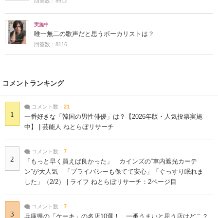
回答数：8512
実施中
唯一無二の歌声だと思うボーカリストは？
回答数：8116
コメントランキング
コメント数：
21
1
一番好きな「韓国の男性俳優」は？【2026年版・人気投票実施
中】 | 芸能人 ねとらぼリサーチ
コメント数：
7
2
「もっと早く買えば良かった」 カインズの“車内遮光カーテ
ン”が大人気 「プライバシーも保てて安心」「ぐっすり眠れま
した」（2/2） | ライフ ねとらぼリサーチ：2ページ目
コメント数：
7
3
兵庫県の「ケーキ」の名店10選！ 一番うまいと思う店はどこ？