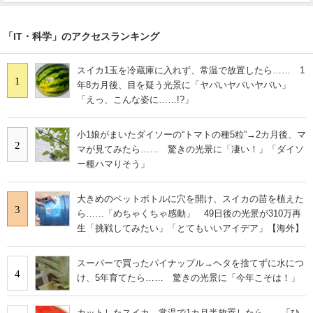
「IT・科学」のアクセスランキング
スイカ1玉を冷蔵庫に入れず、常温で放置したら…… 1
1
年8カ月後、目を疑う光景に「ヤバいヤバいヤバい」
「えっ、こんな姿に……!?」
小1娘がまいたダイソーの“トマトの種5粒”→2カ月後、マ
2
マが見てみたら…… 驚きの光景に「凄い！」「ダイソ
ー種ハマりそう」
大きめのペットボトルに穴を開け、スイカの苗を植えた
3
ら……「めちゃくちゃ感動」 49日後の光景が310万再
生「挑戦してみたい」「とてもいいアイデア」【海外】
スーパーで買ったパイナップル→ヘタを捨てずに水につ
4
け、5年育てたら…… 驚きの光景に「今年こそは！」
カットしたスイカ→常温で1カ月半放置したら……「ひ