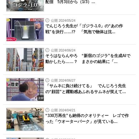
配信 5月3日から（1/3）...
公開 2024/05/24
でんじろう先生が「ゴジラ-1.0」の“あの作
戦”を決行……!? 「気泡で物体は沈...
公開 2024/06/24
そうはならんやろ “新宿のゴジラ”を生成AIで
動かしたら……？ まさかの結果に「...
公開 2024/06/27
「サムネに負け続けてる」 でんじろう先生
の“顔芸”と躍動感あふれるサムネが笑えて...
公開 2024/04/21
“330万再生”も納得のクオリティー レゴで作
った「ウオーターパーク」が見ている...