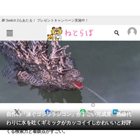
🎁 Switch 2もあたる！ プレゼントキャンペーン実施中！
ねとらぼメニュー
TOP
ニュース
エンタメ
クイズ
グルメ
地域
住まい
教育・育児
動物
リサーチ
IT・科学
2023/12/19 19:00（公開）
X
Share
LINE
hatena
会員記事
自作の「泳ぐゴジララジコン」がすごい完成度 熱線代
わりに水を吐くギミックがカッコイイしかわいいと好評
水生は虫類「モササウルス」ラジコンの改造。ベースを見つけて
メディア
くる検索力と着眼点がすごい。
注目記事を集めた総合ページ