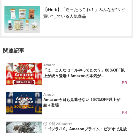
【iHerb】「迷ったらこれ！」みんなが"リピ
買い"している人気商品
関連記事
Amazon
「え、こんなセールやってたの？」80％OFF以
上が続々登場！Amazonの本気が...
PR
Amazon
Amazon今日も見逃せない！80%OFF以上が
続々登場
PR
公開 2024/04/16
「ゴジラ-1.0」Amazonプライム・ビデオで見放