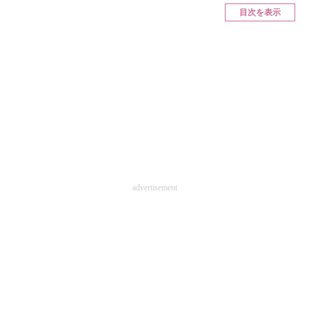
目次を表示
ITの今と未来を見通す
スマホと通信の最新トレンド
進化するPCとデバイスの未来
好きが集まる 比べて選べる
ビジネスと働き方のヒント
AI活用のいまが分かる
advertisement
企業ITのトレンドを詳説
経営リーダーのコミュニティ
マーケ×ITの今がよく分かる
ITエンジニア向け専門サイト