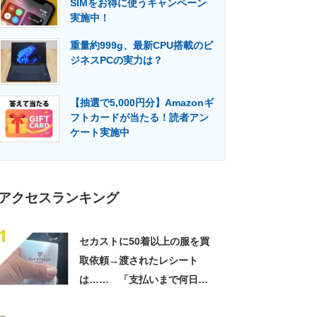
SIMをお得に使うキャンペーン
門メディア
建設×テクノロジーの最前線
実施中！
重量約999g、最新CPU搭載のビ
ジネスPCの実力は？
【抽選で5,000円分】Amazonギ
フトカードが当たる！読者アン
ケート実施中
アクセスランキング
1
セカストに50着以上の服を買
取依頼→渡されたレシート
は…… 「支払いまで何日か
待たされた」衝撃的な光景に