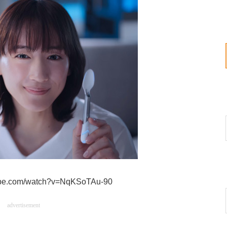
tube.com/watch?v=NqKSoTAu-90
advertisement