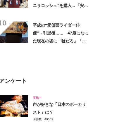
ニサコッシュ”を購入→「安心
して持ち歩ける」ように
10
「付けているのを忘れるくら
平成の“元仮面ライダー俳
い軽い」など好評
優”→引退後…… 47歳になっ
た現在の姿に「嘘だろ」「声
出た」と108万再生
アンケート
実施中
声が好きな「日本のボーカリ
スト」は？
回答数：49509