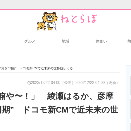
グルメ
地域
住まい
と未来を見通す
スマホと通信の最新トレンド
進化するPCとデ
覚を“同期” ドコモ新CMで近未来の世界観伝える
のいまが分かる
企業ITのトレンドを詳説
経営リーダーの
2023/12/22 04:00（公開）
2023/12/22 04:00（更新）
箱や〜！」 綾瀬はるか、彦摩
同期” ドコモ新CMで近未来の世
T製品の総合サイト
IT製品の技術・比較・事例
製造業のIT導入