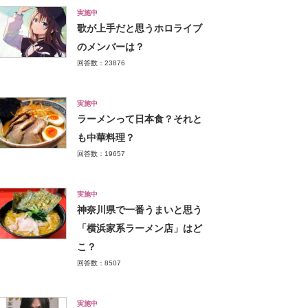
実施中
歌が上手だと思うホロライブ
のメンバーは？
回答数：23876
実施中
ラーメンって日本食？それと
も中華料理？
回答数：19657
実施中
神奈川県で一番うまいと思う
「横浜家系ラーメン店」はど
こ？
回答数：8507
実施中