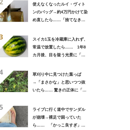
2
「この値段はヤバすぎ」
使えなくなったルイ・ヴィト
ンのバッグ→約4万円かけて染
め直したら……「捨てなきゃ
よかった」「そういう使い道
3
もあったのか」
スイカ1玉を冷蔵庫に入れず、
常温で放置したら…… 1年8
カ月後、目を疑う光景に「ヤ
バいヤバいヤバい」「えっ、
4
こんな姿に……!?」
草刈り中に見つけた葉っぱ
→「まさかな」と思いつつ抜
いたら…… 驚きの正体に「お
宝やね」「生命力すごい」
5
ライブに行く道中でサンダル
が崩壊→裸足で困っていた
ら…… 「かっこ良すぎ」ま