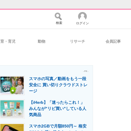
検索
ログイン
教育・育児
動物
リサーチ
会員記事
バイスの未来
好きが集まる 比べて選べる
- PR -
スマホの写真／動画をもう一段
コミュニティ
マーケ×ITの今がよく分かる
安全に 買い切りクラウドストレ
ージ
【iHerb】「迷ったらこれ！」
・活用を支援
みんなが"リピ買い"している人
気商品
スマホ2GBで月額850円～ 格安