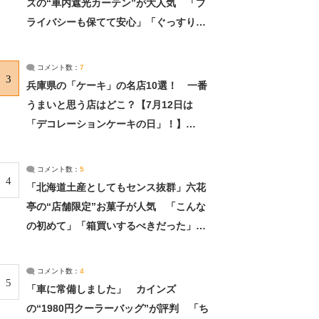
ズの“車内遮光カーテン”が大人気 「プ
ライバシーも保てて安心」「ぐっすり眠
れました」（2/2） | ライフ ねとらぼリ
サーチ：2ページ目
コメント数：
7
3
兵庫県の「ケーキ」の名店10選！ 一番
うまいと思う店はどこ？【7月12日は
「デコレーションケーキの日」！】
（2/4） | 兵庫県 ねとらぼリサーチ：2ペ
ージ目
コメント数：
5
4
「北海道土産としてもセンス抜群」六花
亭の“店舗限定”お菓子が人気 「こんな
の初めて」「箱買いするべきだった」
（1/2） | 北海道 ねとらぼリサーチ
コメント数：
4
5
「車に常備しました」 カインズ
の“1980円クーラーバッグ”が評判 「ち