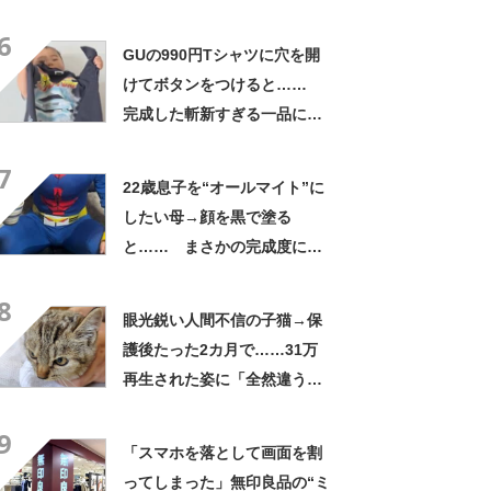
さかの展開に感動「こういう
6
人に私もなりたい」
GUの990円Tシャツに穴を開
けてボタンをつけると……
完成した斬新すぎる一品に称
賛「これすごい」
7
22歳息子を“オールマイト”に
したい母→顔を黒で塗る
と…… まさかの完成度に
「フィギュアかと思ったら人
8
間」「質感良すぎ」
眼光鋭い人間不信の子猫→保
護後たった2カ月で……31万
再生された姿に「全然違う」
「本当に愛の力ですね」
9
「スマホを落として画面を割
ってしまった」無印良品の“ミ