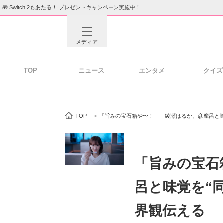
🎁 Switch 2もあたる！ プレゼントキャンペーン実施中！
メディア
TOP
ニュース
エンタメ
クイズ
注目記事を集めた総合ページ
ITの今
TOP
>
「旨みの宝石箱や〜！」 綾瀬はるか、彦摩呂と味
ビジネスと働き方のヒント
AI活用
「旨みの宝石
呂と味覚を“
ITエンジニア向け専門サイト
企業向けI
界観伝える