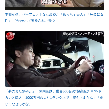
本郷奏多、パーフェクトな女装姿が「めっちゃ美人」「完璧に女
性」 “かわいい”連発されご満悦
「夢のまた夢やと」 陣内智則、世界500台の“超高級外車”をド
カンと購入 1000万円台より1ランク上で「震え止まらん」「乗
りこなせるかな」