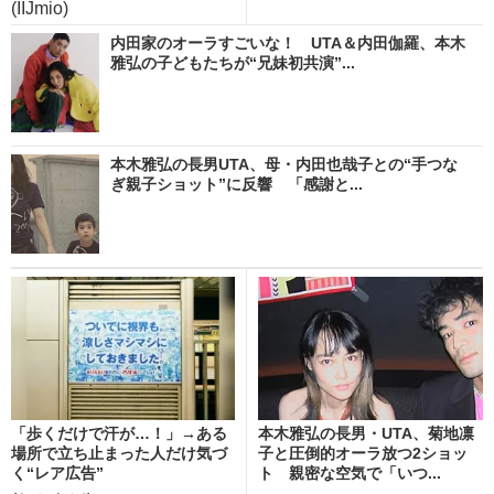
(IIJmio)
内田家のオーラすごいな！ UTA＆内田伽羅、本木
雅弘の子どもたちが“兄妹初共演”...
本木雅弘の長男UTA、母・内田也哉子との“手つな
ぎ親子ショット”に反響 「感謝と...
「歩くだけで汗が…！」→ある
本木雅弘の長男・UTA、菊地凛
場所で立ち止まった人だけ気づ
子と圧倒的オーラ放つ2ショッ
く“レア広告”
ト 親密な空気で「いつ...