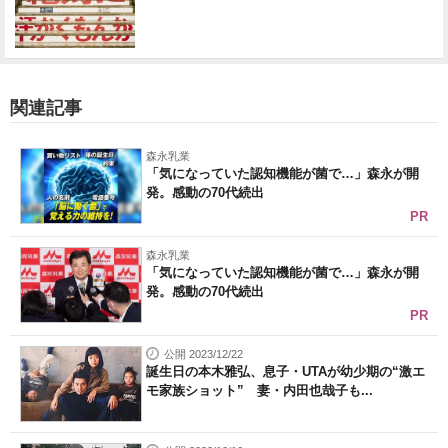
関連記事
森永乳業
「気になっていた認知機能が菌で…」森永が開
発。感動の70代続出
PR
森永乳業
「気になっていた認知機能が菌で…」森永が開
発。感動の70代続出
PR
公開 2023/12/22
誕生日の本木雅弘、息子・UTAが幼少期の“激エ
モ家族ショット” 妻・内田也哉子も...