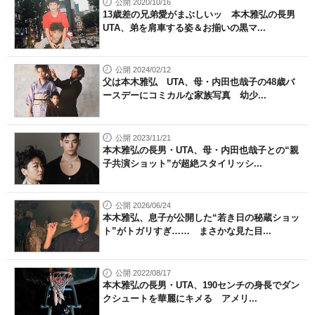
公開 2020/10/16
13歳差の兄弟愛がまぶしいッ 本木雅弘の長男
UTA、弟を肩車する姿＆お揃いの黒マ...
公開 2024/02/12
父は本木雅弘 UTA、母・内田也哉子の48歳バ
ースデーにコミカルな家族写真 幼少...
公開 2023/11/21
本木雅弘の長男・UTA、母・内田也哉子との“親
子共演ショット”が超絶スタイリッシ...
公開 2026/06/24
本木雅弘、息子が公開した“若き日の秘蔵ショッ
ト”がトガリすぎ…… まさかな見た目...
公開 2022/08/17
本木雅弘の長男・UTA、190センチの身長でダン
クシュートを華麗にキメる アメリ...