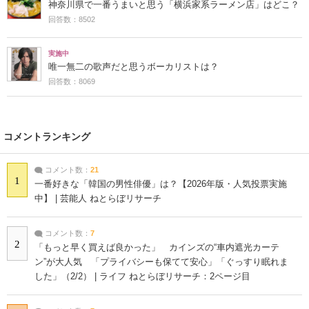
神奈川県で一番うまいと思う「横浜家系ラーメン店」はどこ？
回答数：8502
実施中
唯一無二の歌声だと思うボーカリストは？
回答数：8069
コメントランキング
コメント数：
21
1
一番好きな「韓国の男性俳優」は？【2026年版・人気投票実施
中】 | 芸能人 ねとらぼリサーチ
コメント数：
7
2
「もっと早く買えば良かった」 カインズの“車内遮光カーテ
ン”が大人気 「プライバシーも保てて安心」「ぐっすり眠れま
した」（2/2） | ライフ ねとらぼリサーチ：2ページ目