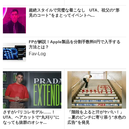
超絶スタイルで完璧な着こなし UTA、祖父の“形
見のコート”をまとってイベントへ...
FPが解説！Apple製品を分割手数料0円で入手する
方法とは？
Fav-Log
さすがパリコレモデル……！
「階段を上ると汗がヤバい！」
UTA、ヘアカットで“丸刈り”に
→夏のピンチに寄り添う“水色の
なっても抜群のオシャ...
広告”を発見