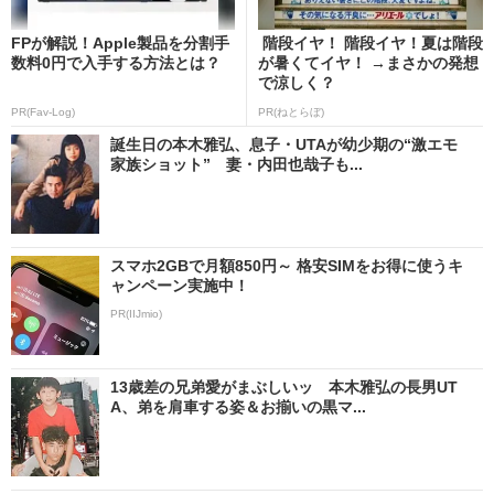
FPが解説！Apple製品を分割手
階段イヤ！ 階段イヤ！夏は階段
数料0円で入手する方法とは？
が暑くてイヤ！ →まさかの発想
で涼しく？
PR(Fav-Log)
PR(ねとらぼ)
誕生日の本木雅弘、息子・UTAが幼少期の“激エモ
家族ショット” 妻・内田也哉子も...
スマホ2GBで月額850円～ 格安SIMをお得に使うキ
ャンペーン実施中！
PR(IIJmio)
13歳差の兄弟愛がまぶしいッ 本木雅弘の長男UT
A、弟を肩車する姿＆お揃いの黒マ...