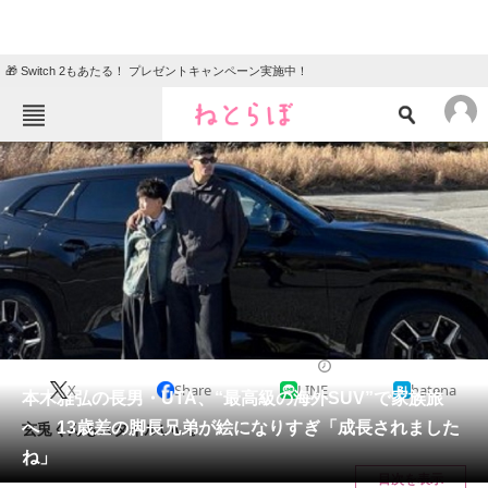
🎁 Switch 2もあたる！ プレゼントキャンペーン実施中！
ねとらぼメニュー
TOP
ニュース
エンタメ
クイズ
グルメ
地域
住まい
教育・育児
動物
リサーチ
2023/12/24 13:35（公開）
X
Share
LINE
hatena
会員記事
本木雅弘の長男・UTA、“最高級の海外SUV”で家族旅
へ 13歳差の脚長兄弟が絵になりすぎ「成長されました
玄兎くんもスタイルいい。
メディア
ね」
目次を表示
注目記事を集めた総合ページ