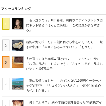
アクセスランキング
「もう泣きそう」川口春奈、純白ウエディングドレス姿
1
にネット騒然「ほんとに綺麗」「この笑顔が切なすぎ
る」
新潟の海で拾った石→割れ目から中をのぞいたら……驚
2
きの中身に「本当にあるんですね！」「お宝だ」
夫が買ってきた赤福→開けたら…… まさかの中身に
3
「お店に電話してしまいそう」「さすがに初めて見まし
た笑」と107万表示
「車に常備しました」 カインズの“1980円クーラーバ
4
ッグ”が評判 「ちょうどいい大きさ」「保冷剤を止め
るベルトが良い」
「何十年ぶり？」 約25年前に表舞台去った“消費税アイ
5