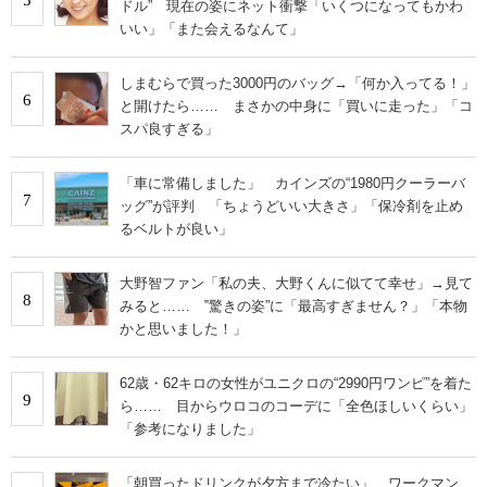
ドル” 現在の姿にネット衝撃「いくつになってもかわ
いい」「また会えるなんて」
しまむらで買った3000円のバッグ→「何か入ってる！」
6
と開けたら…… まさかの中身に「買いに走った」「コ
スパ良すぎる」
「車に常備しました」 カインズの“1980円クーラーバ
7
ッグ”が評判 「ちょうどいい大きさ」「保冷剤を止め
るベルトが良い」
大野智ファン「私の夫、大野くんに似てて幸せ」→見て
8
みると…… ‟驚きの姿”に「最高すぎません？」「本物
かと思いました！」
62歳・62キロの女性がユニクロの“2990円ワンピ”を着た
9
ら…… 目からウロコのコーデに「全色ほしいくらい」
「参考になりました」
「朝買ったドリンクが夕方まで冷たい」 ワークマン