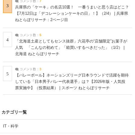
コメント数：
7
3
兵庫県の「ケーキ」の名店10選！ 一番うまいと思う店はどこ？
【7月12日は「デコレーションケーキの日」！】（2/4） | 兵庫県
ねとらぼリサーチ：2ページ目
コメント数：
5
4
「北海道土産としてもセンス抜群」六花亭の“店舗限定”お菓子が
人気 「こんなの初めて」「箱買いするべきだった」（1/2） |
北海道 ねとらぼリサーチ
コメント数：
3
5
【バレーボール】ネーションズリーグ日本ラウンドで活躍を期待
している「日本男子バレー代表選手」は？【2026年版・人気投
票実施中】（投票結果） | スポーツ ねとらぼリサーチ
カテゴリ一覧
IT・科学