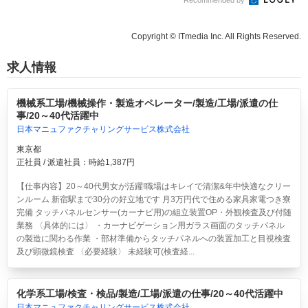
Copyright © ITmedia Inc. All Rights Reserved.
求人情報
機械系工場/機械操作・製造オペレーター/製造/工場/派遣の仕
事/20～40代活躍中
日本マニュファクチャリングサービス株式会社
東京都
正社員 / 派遣社員：時給1,387円
【仕事内容】20～40代男女が活躍!職場はキレイで清潔&年中快適なクリー
ンルーム 新宿駅まで30分の好立地です 月3万円代で住める家具家電つき寮
完備 タッチパネルセンサー(カーナビ用)の組立装置OP・外観検査及び付随
業務 〈具体的には〉 ・カーナビゲーション用ガラス画面のタッチパネル
の製造に関わる作業 ・部材準備からタッチパネルへの装置加工と目視検査
及び顕微鏡検査 〈必要経験〉 未経験可(検査経...
化学系工場/検査・検品/製造/工場/派遣の仕事/20～40代活躍中
日本マニュファクチャリングサービス株式会社