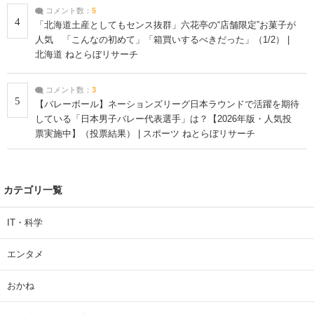
コメント数：
5
4
「北海道土産としてもセンス抜群」六花亭の“店舗限定”お菓子が
人気 「こんなの初めて」「箱買いするべきだった」（1/2） |
北海道 ねとらぼリサーチ
コメント数：
3
5
【バレーボール】ネーションズリーグ日本ラウンドで活躍を期待
している「日本男子バレー代表選手」は？【2026年版・人気投
票実施中】（投票結果） | スポーツ ねとらぼリサーチ
カテゴリ一覧
IT・科学
エンタメ
おかね