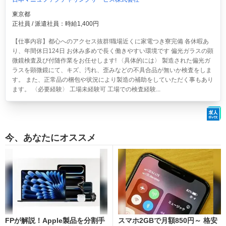
東京都
正社員 / 派遣社員：時給1,400円
【仕事内容】都心へのアクセス抜群!職場近くに家電つき寮完備 各休暇あ
り、年間休日124日 お休み多めで長く働きやすい環境です 偏光ガラスの顕
微鏡検査及び付随作業をお任せします! 〈具体的には〉 製造された偏光ガ
ラスを顕微鏡にて、キズ、汚れ、歪みなどの不具合品が無いか検査をしま
す。 また、正常品の梱包や状況により製造の補助をしていただく事もあり
ます。 〈必要経験〉 工場未経験可 工場での検査経験...
今、あなたにオススメ
FPが解説！Apple製品を分割手
スマホ2GBで月額850円～ 格安