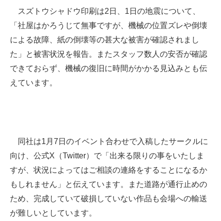
スズトウシャドウ印刷は2日、1日の地震について、
企業向けIT製品の総合サイト
「社屋はかろうじて無事ですが、機械の位置ズレや倒壊
IT製品の技術・比較・事例
による故障、紙の倒壊等の甚大な被害が確認されまし
た」と被害状況を報告。またスタッフ数人の安否が確認
製造業のIT導入・活用を支援
できておらず、機械の復旧に時間がかかる見込みとも伝
モノづくり技術者専門サイト
えています。
エレクトロニクス専門サイト
電子設計の基本と応用
エネルギーの専門メディア
同社は1月7日のイベント合わせで入稿したサークルに
向け、公式X（Twitter）で「出来る限りの事をいたしま
建設×テクノロジーの最前線
すが、状況によってはご相談の連絡をすることになるか
ちょっと気になるネットの話題
もしれません」と伝えています。また道路が通行止めの
ため、完成していて破損していない作品も会場への輸送
が難しいとしています。