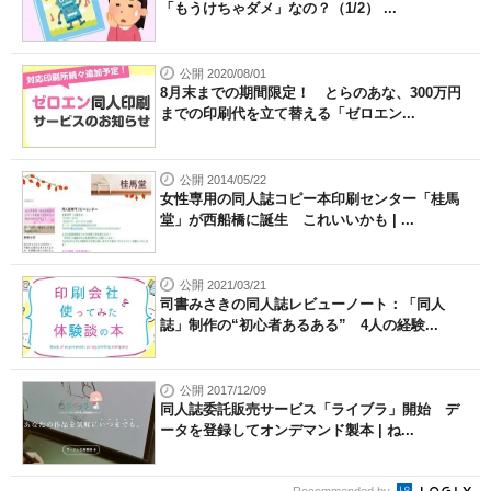
「もうけちゃダメ」なの？（1/2） ...
公開 2020/08/01
8月末までの期間限定！ とらのあな、300万円
までの印刷代を立て替える「ゼロエン...
公開 2014/05/22
女性専用の同人誌コピー本印刷センター「桂馬
堂」が西船橋に誕生 これいいかも | ...
公開 2021/03/21
司書みさきの同人誌レビューノート：「同人
誌」制作の“初心者あるある” 4人の経験...
公開 2017/12/09
同人誌委託販売サービス「ライブラ」開始 デ
ータを登録してオンデマンド製本 | ね...
Recommended by