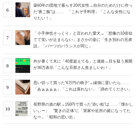
築60年の団地で暮らす20代女性→自分のためだけに作っ
6
た“夜ご飯”は…… 「これぞ手料理」「こんな女性にな
りたい！」
「小手伸也そっくり」と言われた愛犬→「想像の10倍似
7
てて笑いが止まらない」まさかの姿に「生き別れの兄弟
説」「パーツのバランスが同じ」
外が暑くて夫に「40度超えてる」と連絡→目を疑う展開
8
が36万表示「こんな旦那さん羨ましいわ！」
思い切って買った“6万円の椅子”→縁側に置いたら……
9
「あぁぁぁぁ」「これは座れない」「諦めてください」
長野県の道の駅→150円で買った“赤い粒”は……「懐かし
10
いぃー」 “驚きの正体”に「実家や近所の庭になってた
なー」「昭和の思い出」