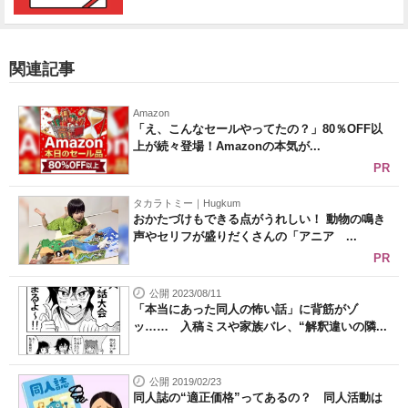
関連記事
Amazon
「え、こんなセールやってたの？」80％OFF以
上が続々登場！Amazonの本気が...
PR
タカラトミー｜Hugkum
おかたづけもできる点がうれしい！ 動物の鳴き
声やセリフが盛りだくさんの「アニア ...
PR
公開 2023/08/11
「本当にあった同人の怖い話」に背筋がゾ
ッ…… 入稿ミスや家族バレ、“解釈違いの隣...
公開 2019/02/23
同人誌の“適正価格”ってあるの？ 同人活動は