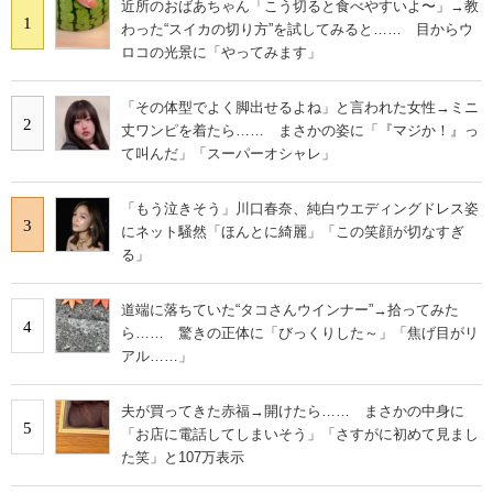
近所のおばあちゃん「こう切ると食べやすいよ〜」→教
1
わった“スイカの切り方”を試してみると…… 目からウ
ロコの光景に「やってみます」
「その体型でよく脚出せるよね」と言われた女性→ミニ
2
丈ワンピを着たら…… まさかの姿に「『マジか！』っ
て叫んだ」「スーパーオシャレ」
「もう泣きそう」川口春奈、純白ウエディングドレス姿
3
にネット騒然「ほんとに綺麗」「この笑顔が切なすぎ
る」
道端に落ちていた“タコさんウインナー”→拾ってみた
4
ら…… 驚きの正体に「びっくりした～」「焦げ目がリ
アル……」
夫が買ってきた赤福→開けたら…… まさかの中身に
5
「お店に電話してしまいそう」「さすがに初めて見まし
た笑」と107万表示