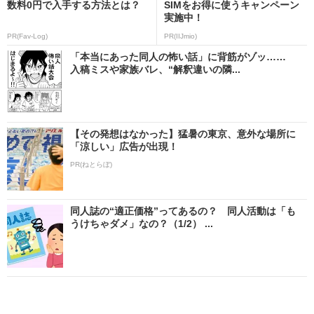
数料0円で入手する方法とは？
SIMをお得に使うキャンペーン
実施中！
PR(Fav-Log)
PR(IIJmio)
「本当にあった同人の怖い話」に背筋がゾッ……
入稿ミスや家族バレ、“解釈違いの隣...
【その発想はなかった】猛暑の東京、意外な場所に
「涼しい」広告が出現！
PR(ねとらぼ)
同人誌の“適正価格”ってあるの？ 同人活動は「も
うけちゃダメ」なの？（1/2） ...