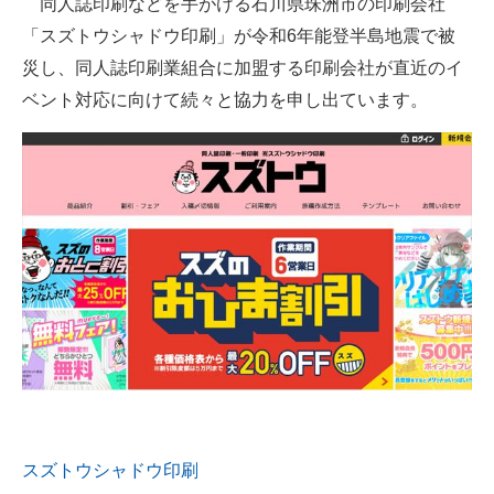
同人誌印刷などを手がける石川県珠洲市の印刷会社
「スズトウシャドウ印刷」が令和6年能登半島地震で被
ITの今と未来を見通す
災し、同人誌印刷業組合に加盟する印刷会社が直近のイ
スマホと通信の最新トレンド
ベント対応に向けて続々と協力を申し出ています。
進化するPCとデバイスの未来
好きが集まる 比べて選べる
ビジネスと働き方のヒント
AI活用のいまが分かる
企業ITのトレンドを詳説
経営リーダーのコミュニティ
マーケ×ITの今がよく分かる
スズトウシャドウ印刷
ITエンジニア向け専門サイト