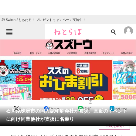
🎁 Switch 2もあたる！ プレゼントキャンペーン実施中！
ねとらぼメニュー
TOP
ニュース
エンタメ
クイズ
グルメ
地域
住まい
教育・育児
動物
リサーチ
2024/01/03 15:21（公開）
X
Share
LINE
hatena
会員記事
石川県珠洲市の同人誌印刷会社が被災、直近のイベント
に向け同業他社が支援に名乗り
メディア
目次を表示
注目記事を集めた総合ページ