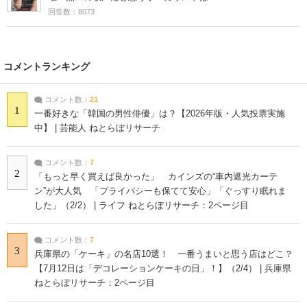
回答数：8073
コメントランキング
コメント数：
21
1
一番好きな「韓国の男性俳優」は？【2026年版・人気投票実施
中】 | 芸能人 ねとらぼリサーチ
コメント数：
7
2
「もっと早く買えば良かった」 カインズの“車内遮光カーテ
ン”が大人気 「プライバシーも保てて安心」「ぐっすり眠れま
した」（2/2） | ライフ ねとらぼリサーチ：2ページ目
コメント数：
7
3
兵庫県の「ケーキ」の名店10選！ 一番うまいと思う店はどこ？
【7月12日は「デコレーションケーキの日」！】（2/4） | 兵庫県
ねとらぼリサーチ：2ページ目