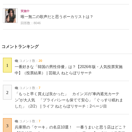
実施中
唯一無二の歌声だと思うボーカリストは？
回答数：8046
コメントランキング
コメント数：
20
1
一番好きな「韓国の男性俳優」は？【2026年版・人気投票実施
中】（投票結果） | 芸能人 ねとらぼリサーチ
コメント数：
7
2
「もっと早く買えば良かった」 カインズの“車内遮光カーテ
ン”が大人気 「プライバシーも保てて安心」「ぐっすり眠れま
した」（2/2） | ライフ ねとらぼリサーチ：2ページ目
コメント数：
7
3
兵庫県の「ケーキ」の名店10選！ 一番うまいと思う店はどこ？