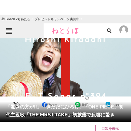
🎁 Switch 2もあたる！ プレゼントキャンペーン実施中！
ねとらぼメニュー
TOP
ニュース
エンタメ
クイズ
グルメ
地域
住まい
教育・育児
動物
リサーチ
2024/01/11 16:35（公開）
X
Share
LINE
hatena
会員記事
「驚きの方が!!」 きただにひろし、「ONE PIECE」初
代主題歌「THE FIRST TAKE」初披露で反響に驚き
記事執筆時点で250万回再生を超えています。
メディア
目次を表示
注目記事を集めた総合ページ