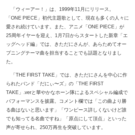
企業向けIT製品の総合サイト
「ウィーアー！」は、1999年11月にリリース。
「ONE PIECE」初代主題歌として、現在も多くの人々に
IT製品の技術・比較・事例
愛され続けています。また、アニメ「ONE PIECE」が
製造業のIT導入・活用を支援
25周年イヤーを迎え、1月7日からスタートした新章「エ
ッグヘッド編」では、きただにさんが、あらためてオー
モノづくり技術者専門サイト
プニングテーマ曲を担当することでも話題となりまし
エレクトロニクス専門サイト
た。
電子設計の基本と応用
「THE FIRST TAKE」では、きただにさんを中心に作
られたバンド「だにぃ〜ズ」の「THE FIRST
エネルギーの専門メディア
TAKE」.verと華やかなホーン隊によるスペシャル編成で
建設×テクノロジーの最前線
パフォーマンスを披露。コメント欄では「この曲より勝
る曲はないと思います」「ワンピース詳しくないけど誰
ちょっと気になるネットの話題
でも知ってる名曲ですね」「原点にして頂点」といった
声が寄せられ、250万再生を突破しています。