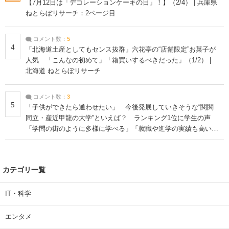
【7月12日は「デコレーションケーキの日」！】（2/4） | 兵庫県
ねとらぼリサーチ：2ページ目
コメント数：
5
4
「北海道土産としてもセンス抜群」六花亭の“店舗限定”お菓子が
人気 「こんなの初めて」「箱買いするべきだった」（1/2） |
北海道 ねとらぼリサーチ
コメント数：
3
5
「子供ができたら通わせたい」 今後発展していきそうな“関関
同立・産近甲龍の大学”といえば？ ランキング1位に学生の声
「学問の街のように多様に学べる」「就職や進学の実績も高い」
| 大学 ねとらぼリサーチ
カテゴリ一覧
IT・科学
エンタメ