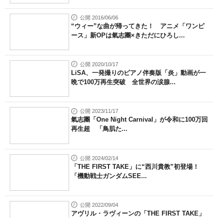
公開 2016/06/06
“ウィー”な曲が帰ってきた！ アニメ「ワンピ
ース」新OPは氣志團×きただにひろし...
公開 2020/10/17
LiSA、一発撮りのピアノ伴奏版「炎」動画が一
晩で100万再生突破 全世界の涙腺...
公開 2023/11/17
氣志團「One Night Carnival」が令和に100万回
再生超 「鳥肌た...
公開 2024/02/14
「THE FIRST TAKE」に“西川貴教”初登場！
「機動戦士ガンダムSEE...
公開 2022/09/04
アヴリル・ラヴィーンの「THE FIRST TAKE」