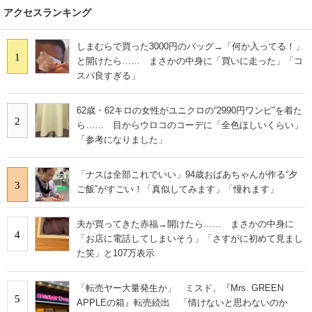
アクセスランキング
しまむらで買った3000円のバッグ→「何か入ってる！」
1
と開けたら…… まさかの中身に「買いに走った」「コ
スパ良すぎる」
62歳・62キロの女性がユニクロの“2990円ワンピ”を着た
2
ら…… 目からウロコのコーデに「全色ほしいくらい」
「参考になりました」
「ナスは全部これでいい」94歳おばあちゃんが作る“夕
3
ご飯”がすごい！「真似してみます」「憧れます」
夫が買ってきた赤福→開けたら…… まさかの中身に
4
「お店に電話してしまいそう」「さすがに初めて見まし
た笑」と107万表示
「転売ヤー大量発生か」 ミスド、『Mrs. GREEN
5
APPLEの箱』転売続出 「情けないと思わないのか