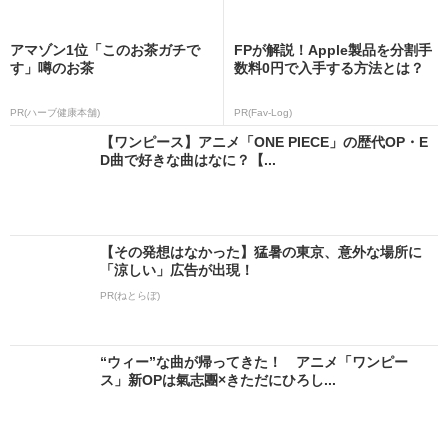
アマゾン1位「このお茶ガチで
FPが解説！Apple製品を分割手
す」噂のお茶
数料0円で入手する方法とは？
PR(ハーブ健康本舗)
PR(Fav-Log)
【ワンピース】アニメ「ONE PIECE」の歴代OP・E
D曲で好きな曲はなに？【...
【その発想はなかった】猛暑の東京、意外な場所に
「涼しい」広告が出現！
PR(ねとらぼ)
“ウィー”な曲が帰ってきた！ アニメ「ワンピー
ス」新OPは氣志團×きただにひろし...