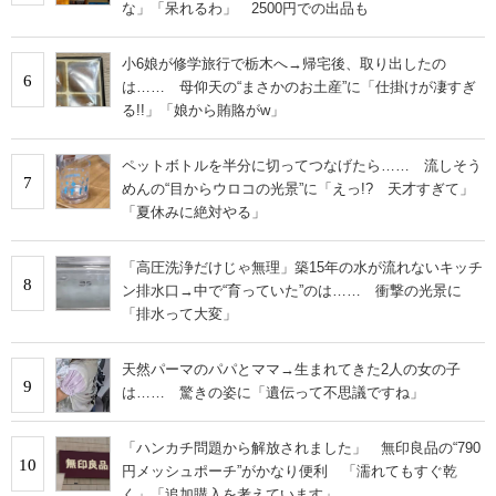
な」「呆れるわ」 2500円での出品も
小6娘が修学旅行で栃木へ→帰宅後、取り出したの
6
は…… 母仰天の“まさかのお土産”に「仕掛けが凄すぎ
る!!」「娘から賄賂がw」
ペットボトルを半分に切ってつなげたら…… 流しそう
7
めんの“目からウロコの光景”に「えっ!? 天才すぎて」
「夏休みに絶対やる」
「高圧洗浄だけじゃ無理」築15年の水が流れないキッチ
8
ン排水口→中で“育っていた”のは…… 衝撃の光景に
「排水って大変」
天然パーマのパパとママ→生まれてきた2人の女の子
9
は…… 驚きの姿に「遺伝って不思議ですね」
「ハンカチ問題から解放されました」 無印良品の“790
10
円メッシュポーチ”がかなり便利 「濡れてもすぐ乾
く」「追加購入を考えています」