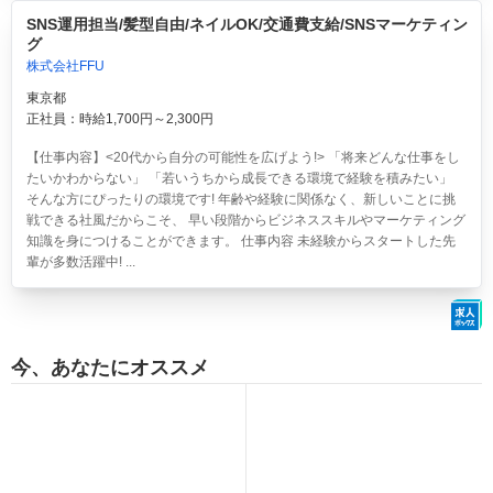
SNS運用担当/髪型自由/ネイルOK/交通費支給/SNSマーケティン
グ
株式会社FFU
東京都
正社員：時給1,700円～2,300円
【仕事内容】<20代から自分の可能性を広げよう!> 「将来どんな仕事をし
たいかわからない」 「若いうちから成長できる環境で経験を積みたい」
そんな方にぴったりの環境です! 年齢や経験に関係なく、新しいことに挑
戦できる社風だからこそ、 早い段階からビジネススキルやマーケティング
知識を身につけることができます。 仕事内容 未経験からスタートした先
輩が多数活躍中! ...
今、あなたにオススメ