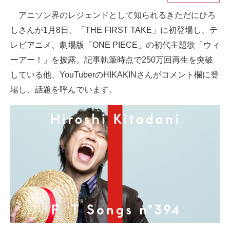
アニソン界のレジェンドとして知られるきただにひろ
ITの今と未来を見通す
しさんが1月8日、「THE FIRST TAKE」に初登場し、テ
スマホと通信の最新トレンド
レビアニメ、劇場版「ONE PIECE」の初代主題歌「ウィ
ーアー！」を披露。記事執筆時点で250万回再生を突破
進化するPCとデバイスの未来
している他、YouTuberのHIKAKINさんがコメント欄に登
好きが集まる 比べて選べる
場し、話題を呼んでいます。
ビジネスと働き方のヒント
AI活用のいまが分かる
企業ITのトレンドを詳説
経営リーダーのコミュニティ
マーケ×ITの今がよく分かる
ITエンジニア向け専門サイト