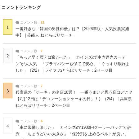
コメントランキング
コメント数：
21
1
一番好きな「韓国の男性俳優」は？【2026年版・人気投票実施
中】 | 芸能人 ねとらぼリサーチ
コメント数：
7
2
「もっと早く買えば良かった」 カインズの“車内遮光カーテ
ン”が大人気 「プライバシーも保てて安心」「ぐっすり眠れま
した」（2/2） | ライフ ねとらぼリサーチ：2ページ目
コメント数：
7
3
兵庫県の「ケーキ」の名店10選！ 一番うまいと思う店はどこ？
【7月12日は「デコレーションケーキの日」！】（2/4） | 兵庫県
ねとらぼリサーチ：2ページ目
コメント数：
4
4
「車に常備しました」 カインズの“1980円クーラーバッグ”が評
判 「ちょうどいい大きさ」「保冷剤を止めるベルトが良い」