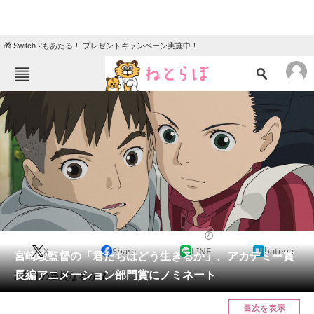
🎁 Switch 2もあたる！ プレゼントキャンペーン実施中！
ねとらぼメニュー
TOP
ニュース
エンタメ
クイズ
グルメ
地域
住まい
教育・育児
動物
リサーチ
アニメ
2024/01/23 23:31（公開）
X
Share
LINE
hatena
会員記事
宮崎駿監督の「君たちはどう生きるか」、アカデミー賞
長編アニメーション部門賞にノミネート
2度目の受賞なるか？
メディア
目次を表示
注目記事を集めた総合ページ