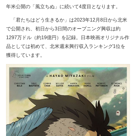
年米公開の「風立ちぬ」に続いて4度目となります。
企業向けIT製品の総合サイト
「君たちはどう生きるか」は2023年12月8日から北米
IT製品の技術・比較・事例
で公開され、初日から3日間のオープニング興収は約
製造業のIT導入・活用を支援
1297万ドル（約19億円）を記録。日本映画オリジナル作
品としては初めて、北米週末興行収入ランキング1位を
モノづくり技術者専門サイト
獲得しています。
エレクトロニクス専門サイト
電子設計の基本と応用
エネルギーの専門メディア
建設×テクノロジーの最前線
ちょっと気になるネットの話題