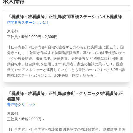
求人情報
「看護師・准看護師」正社員/訪問看護ステーション/正看護師
訪問看護ステーションにじ
東京都
正社員：時給2,000円～2,300円
【仕事内容】<仕事内容> 自宅で療養する方のもとに訪問(主に国立市、国
分寺市)し、主治医が作成する訪問看護指示書に基づいての健康状態のチェ
ックや療養指導、服薬管理、医療処置、身体介護など 移動には社用車(電
動自転車、軽自動車)を使用します 利用者、家族の相談に乗ったり、医療
機関やケアマネジャーと連携していくことも業務の一つです <求人PR> 訪
問看護ステーションにじは、JR中央線「国立」駅から...
「看護師・准看護師」正社員/診療所・クリニック/准看護師,正
看護師
青戸腎クリニック
東京都
正社員：時給2,000円～
【仕事内容】<仕事内容> 看護業務 透析室での看護師業務。 勤務環境 看護