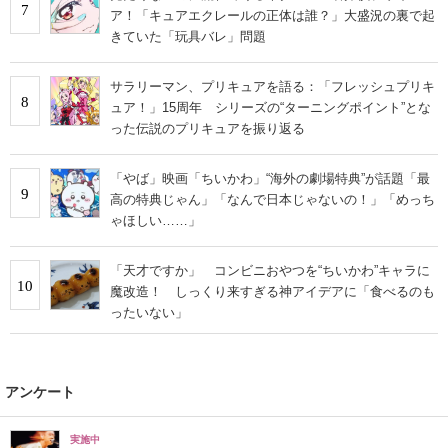
7
ア！「キュアエクレールの正体は誰？」大盛況の裏で起
きていた「玩具バレ」問題
サラリーマン、プリキュアを語る：「フレッシュプリキ
8
ュア！」15周年 シリーズの“ターニングポイント”とな
った伝説のプリキュアを振り返る
「やば」映画「ちいかわ」“海外の劇場特典”が話題「最
9
高の特典じゃん」「なんで日本じゃないの！」「めっち
ゃほしい……」
「天才ですか」 コンビニおやつを“ちいかわ”キャラに
10
魔改造！ しっくり来すぎる神アイデアに「食べるのも
ったいない」
アンケート
実施中