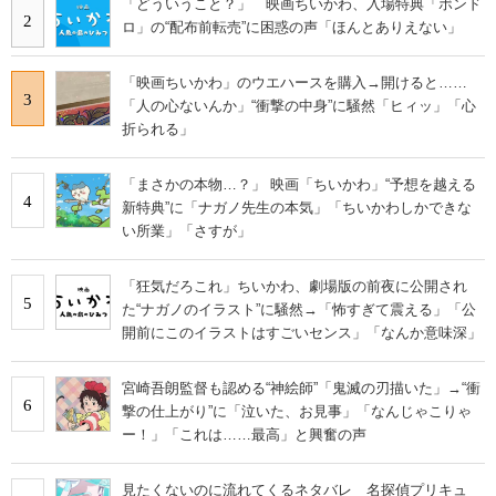
「どういうこと？」 映画ちいかわ、入場特典「ボンド
2
ロ」の“配布前転売”に困惑の声「ほんとありえない」
「映画ちいかわ」のウエハースを購入→開けると……
3
「人の心ないんか」“衝撃の中身”に騒然「ヒィッ」「心
折られる」
「まさかの本物…？」 映画「ちいかわ」“予想を越える
4
新特典”に「ナガノ先生の本気」「ちいかわしかできな
い所業」「さすが」
「狂気だろこれ」ちいかわ、劇場版の前夜に公開され
5
た“ナガノのイラスト”に騒然→「怖すぎて震える」「公
開前にこのイラストはすごいセンス」「なんか意味深」
宮崎吾朗監督も認める“神絵師”「鬼滅の刃描いた」→“衝
6
撃の仕上がり”に「泣いた、お見事」「なんじゃこりゃ
ー！」「これは……最高」と興奮の声
見たくないのに流れてくるネタバレ 名探偵プリキュ