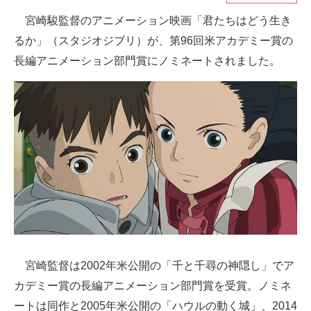
宮崎駿監督のアニメーション映画「君たちはどう生き
ITの今と未来を見通す
るか」（スタジオジブリ）が、第96回米アカデミー賞の
スマホと通信の最新トレンド
長編アニメーション部門賞にノミネートされました。
進化するPCとデバイスの未来
好きが集まる 比べて選べる
ビジネスと働き方のヒント
AI活用のいまが分かる
企業ITのトレンドを詳説
経営リーダーのコミュニティ
宮崎監督は2002年米公開の「千と千尋の神隠し」でア
マーケ×ITの今がよく分かる
カデミー賞の長編アニメーション部門賞を受賞。ノミネ
ITエンジニア向け専門サイト
ートは同作と2005年米公開の「ハウルの動く城」、2014