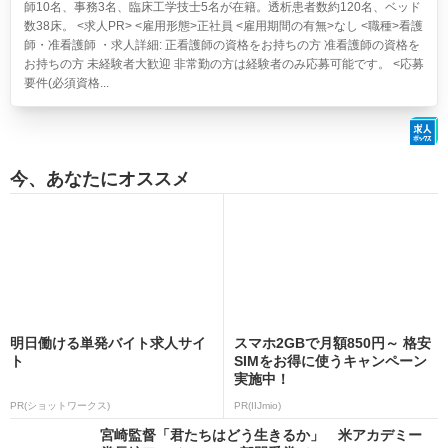
師10名、事務3名、臨床工学技士5名が在籍。透析患者数約120名、ベッド
数38床。 <求人PR> <雇用形態>正社員 <雇用期間の有無>なし <職種>看護
師・准看護師 ・求人詳細: 正看護師の資格をお持ちの方 准看護師の資格を
お持ちの方 未経験者大歓迎 非常勤の方は経験者のみ応募可能です。 <応募
要件(必須資格...
今、あなたにオススメ
明日働ける単発バイト求人サイ
スマホ2GBで月額850円～ 格安
ト
SIMをお得に使うキャンペーン
実施中！
PR(ショットワークス)
PR(IIJmio)
宮崎監督「君たちはどう生きるか」 米アカデミー