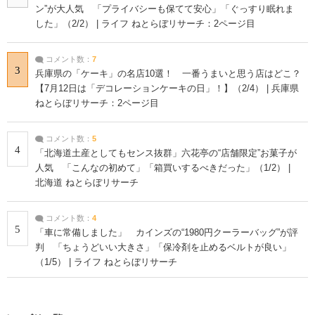
ン”が大人気 「プライバシーも保てて安心」「ぐっすり眠れま
した」（2/2） | ライフ ねとらぼリサーチ：2ページ目
コメント数：
7
3
兵庫県の「ケーキ」の名店10選！ 一番うまいと思う店はどこ？
【7月12日は「デコレーションケーキの日」！】（2/4） | 兵庫県
ねとらぼリサーチ：2ページ目
コメント数：
5
4
「北海道土産としてもセンス抜群」六花亭の“店舗限定”お菓子が
人気 「こんなの初めて」「箱買いするべきだった」（1/2） |
北海道 ねとらぼリサーチ
コメント数：
4
5
「車に常備しました」 カインズの“1980円クーラーバッグ”が評
判 「ちょうどいい大きさ」「保冷剤を止めるベルトが良い」
（1/5） | ライフ ねとらぼリサーチ