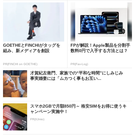
GOETHEとFINCHIがタッグを
FPが解説！Apple製品を分割手
組み、新メディアを創設
数料0円で入手する方法とは？
PR(FINCHI on GOETHE)
PR(Fav-Log)
才賀紀左衛門、家族での“平和な時間”にしみじみ
事実婚妻には「ムカつく事もお互い...
スマホ2GBで月額850円～ 格安SIMをお得に使うキ
ャンペーン実施中！
PR(IIJmio)