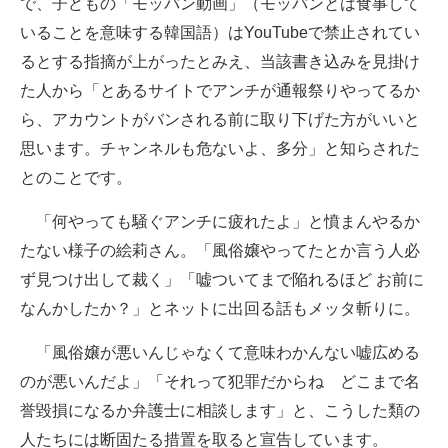
で、子どもの「モッパン動画」（モッパンとは食事して
いることを意味する韓国語）はYouTubeで禁止されてい
るとする指摘が上がったとみえ、当該書き込みを見掛け
た人から「とあるサイトでアンチが通報祭りやってるか
ら、アカウントがバンされる前に取り下げた方がいいと
思います。チャンネルも危ないよ、多分」と知らされた
とのことです。
「何やっても騒ぐアンチに疲れたよ」と憤まんやるか
たない様子の絵莉さん。「風俗嬢やってたとか言う人必
ず見つけ出して裁く」「嘘ついてまで陥れるほど お前に
なんかしたか？」とネットに出回る話もメッタ斬りに。
「風俗嬢が悪いんじゃなくて意味わかんない嘘広める
のが悪いんだよ」「それって犯罪だからね どこまで名
誉毀損になるか弁護士に相談します」と、こうした類の
人たちには断固たる措置を取ると宣告しています。