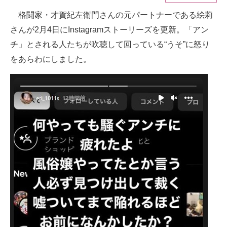
格闘家・才賀紀左衛門さんの元パートナーである絵莉
ITの今と未来を見通す
さんが2月4日にInstagramストーリーズを更新。「アン
スマホと通信の最新トレンド
チ」とされる人たちが吹聴して回っている“うそ”に怒り
をあらわにしました。
進化するPCとデバイスの未来
好きが集まる 比べて選べる
ビジネスと働き方のヒント
AI活用のいまが分かる
企業ITのトレンドを詳説
経営リーダーのコミュニティ
マーケ×ITの今がよく分かる
ITエンジニア向け専門サイト