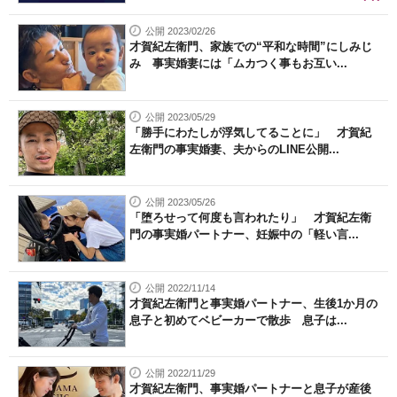
公開 2023/02/26
才賀紀左衛門、家族での“平和な時間”にしみじ
み 事実婚妻には「ムカつく事もお互い...
公開 2023/05/29
「勝手にわたしが浮気してることに」 才賀紀
左衛門の事実婚妻、夫からのLINE公開...
公開 2023/05/26
「堕ろせって何度も言われたり」 才賀紀左衛
門の事実婚パートナー、妊娠中の「軽い言...
公開 2022/11/14
才賀紀左衛門と事実婚パートナー、生後1か月の
息子と初めてベビーカーで散歩 息子は...
公開 2022/11/29
才賀紀左衛門、事実婚パートナーと息子が産後