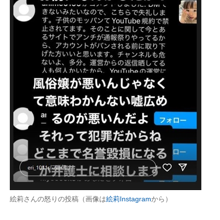
企業向けIT製品の総合サイト
IT製品の技術・比較・事例
製造業のIT導入・活用を支援
モノづくり技術者専門サイト
エレクトロニクス専門サイト
電子設計の基本と応用
エネルギーの専門メディア
建設×テクノロジーの最前線
ちょっと気になるネットの話題
絵莉さんの怒りの投稿（画像は
絵莉Instagram
から）