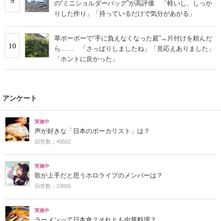
9
の“ミニショルダーバッグ”が高評価 「軽いし、しっか
りした作り」「持っているだけで気分があがる」
草ボーボーで“手に負えなくなった庭”→片付けを頼んだ
10
ら…… 「さっぱりしましたね」「見応えありました」
「ホントに良かった」
アンケート
実施中
声が好きな「日本のボーカリスト」は？
回答数：49502
実施中
歌が上手だと思うホロライブのメンバーは？
回答数：23865
実施中
ラーメンって日本食？それとも中華料理？