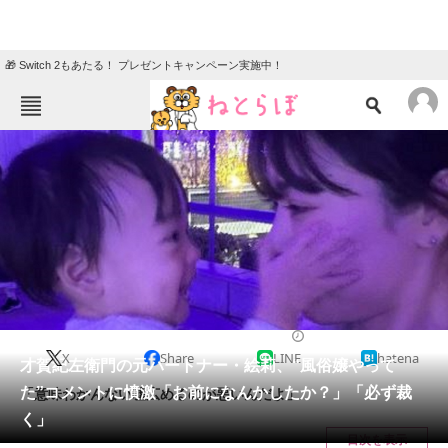
🎁 Switch 2もあたる！ プレゼントキャンペーン実施中！
ねとらぼメニュー
TOP
ニュース
エンタメ
クイズ
グルメ
地域
住まい
教育・育児
動物
リサーチ
2024/02/05 16:30（公開）
X
Share
LINE
hatena
会員記事
才賀紀左衛門の元パートナー・絵莉、“風俗嬢やって
た”コメントに憤激「お前になんかしたか？」「必ず裁
「意味わかんない嘘広めるのが悪いんだよ」
メディア
く」
目次を表示
注目記事を集めた総合ページ