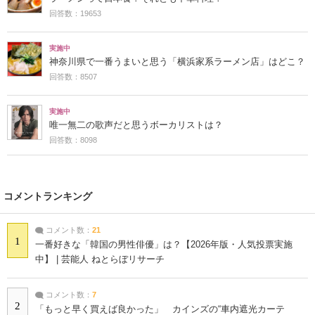
回答数：19653
実施中
神奈川県で一番うまいと思う「横浜家系ラーメン店」はどこ？
回答数：8507
実施中
唯一無二の歌声だと思うボーカリストは？
回答数：8098
コメントランキング
コメント数：
21
1
一番好きな「韓国の男性俳優」は？【2026年版・人気投票実施
中】 | 芸能人 ねとらぼリサーチ
コメント数：
7
2
「もっと早く買えば良かった」 カインズの“車内遮光カーテ