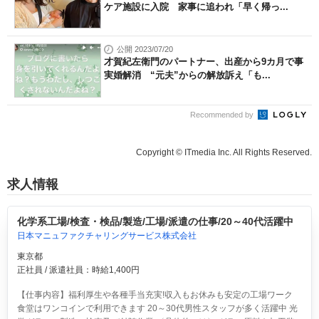
ケア施設に入院 家事に追われ「早く帰っ...
公開 2023/07/20
才賀紀左衛門のパートナー、出産から9カ月で事
実婚解消 “元夫”からの解放訴え「も...
Recommended by
Copyright © ITmedia Inc. All Rights Reserved.
求人情報
化学系工場/検査・検品/製造/工場/派遣の仕事/20～40代活躍中
日本マニュファクチャリングサービス株式会社
東京都
正社員 / 派遣社員：時給1,400円
【仕事内容】福利厚生や各種手当充実!収入もお休みも安定の工場ワーク
食堂はワンコインで利用できます 20～30代男性スタッフが多く活躍中 光