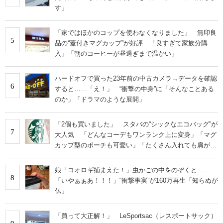
す」
「家ではほかのコップを使わなくなりました」 無印良
5
品の“蓋付きマグカップ”が好評 「良すぎて家族分購
入」「朝のコーヒーが昼過ぎまで温かい」
ハードオフで買った23年前の中古カメラ→データを確認
6
すると……「え！」 “衝撃の中身”に「そんなことある
のか」「ドラマのような展開」
「2個も買いました」 スタバの“シックなエコバッグ”が
7
大人気 「どんなコーデもワンランク上に変身」「マグ
カップ型のポーチも可愛い」「たくさん入れても肩が痛
くならない」
娘「コオロギ捕まえた！」虫かごの中をのぞくと……
8
「いやぁぁあ！！！」“衝撃事実”が160万再生「知らぬが
仏」
「買って大正解！」 LeSportsac（レスポートサック）