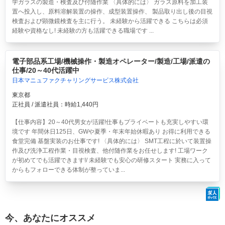
学ガラスの製造・検査及び付随作業 〈具体的には〉 ガラス原料を加工装
置へ投入し、原料溶解装置の操作、成型装置操作、 製品取り出し後の目視
検査および顕微鏡検査を主に行う。 未経験から活躍できる こちらは必須
経験や資格なし! 未経験の方も活躍できる職場です ...
電子部品系工場/機械操作・製造オペレーター/製造/工場/派遣の
仕事/20～40代活躍中
日本マニュファクチャリングサービス株式会社
東京都
正社員 / 派遣社員：時給1,440円
【仕事内容】20～40代男女が活躍!仕事もプライベートも充実しやすい環
境です 年間休日125日、GWや夏季・年末年始休暇あり お得に利用できる
食堂完備 基盤実装のお仕事です! 〈具体的には〉 SMT工程に於いて装置操
作及び洗浄工程作業・目視検査、他付随作業をお任せします! 工場ワーク
が初めてでも活躍できます!/ 未経験でも安心の研修スタート 実務に入って
からもフォローできる体制が整っていま...
今、あなたにオススメ