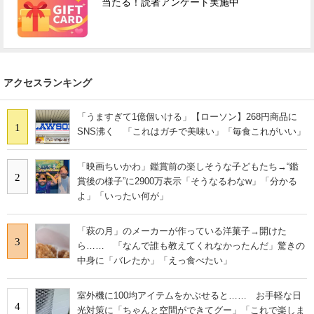
当たる！読者アンケート実施中
アクセスランキング
「うますぎて1億個いける」【ローソン】268円商品に
1
SNS沸く 「これはガチで美味い」「毎食これがいい」
「映画ちいかわ」鑑賞前の楽しそうな子どもたち→“鑑
2
賞後の様子”に2900万表示「そうなるわなw」「分かる
よ」「いったい何が」
「萩の月」のメーカーが作っている洋菓子→開けた
3
ら…… 「なんで誰も教えてくれなかったんだ」驚きの
中身に「バレたか」「えっ食べたい」
室外機に100均アイテムをかぶせると…… お手軽な日
4
光対策に「ちゃんと空間ができてグー」「これで楽しま