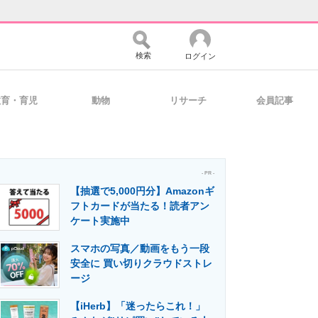
検索
ログイン
教育・育児
動物
リサーチ
会員記事
バイスの未来
好きが集まる 比べて選べる
- PR -
【抽選で5,000円分】Amazonギ
コミュニティ
マーケ×ITの今がよく分かる
フトカードが当たる！読者アン
ケート実施中
スマホの写真／動画をもう一段
・活用を支援
安全に 買い切りクラウドストレ
ージ
【iHerb】「迷ったらこれ！」