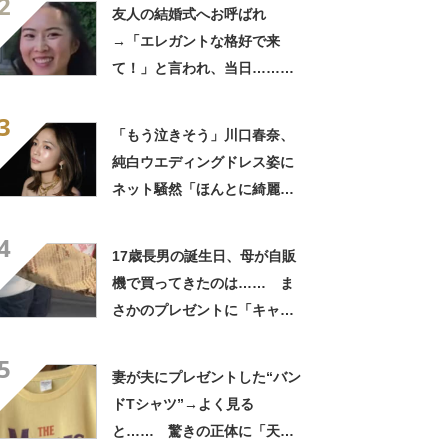
2
きに生きんしゃい」
友人の結婚式へお呼ばれ
→「エレガントな格好で来
て！」と言われ、当日……ま
さかの参列姿に「いやすごお
3
おお！」「天才」【海外】
「もう泣きそう」川口春奈、
純白ウエディングドレス姿に
ネット騒然「ほんとに綺麗」
「この笑顔が切なすぎる」
4
17歳長男の誕生日、母が自販
機で買ってきたのは…… ま
さかのプレゼントに「キャー
ーー！！」「2年後に絶対に真
5
似したい」
妻が夫にプレゼントした“バン
ドTシャツ”→よく見る
と…… 驚きの正体に「天