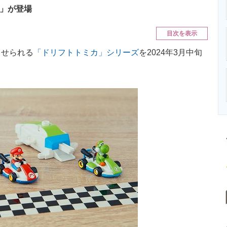
ニクス専門サイト
電子設計の基本と応用
エネルギーの専
ト」が登場
目次を表示
せられる
「ドリフトトミカ」シリーズ
を2024年3月中旬