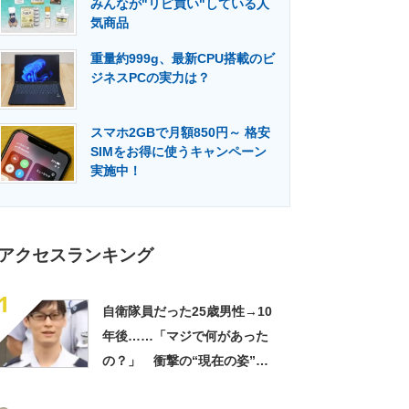
みんなが"リピ買い"している人
門メディア
建設×テクノロジーの最前線
気商品
重量約999g、最新CPU搭載のビ
ジネスPCの実力は？
スマホ2GBで月額850円～ 格安
SIMをお得に使うキャンペーン
実施中！
アクセスランキング
1
自衛隊員だった25歳男性→10
年後……「マジで何があった
の？」 衝撃の“現在の姿”が
180万再生「別人…？」「好