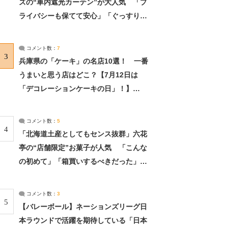
ズの“車内遮光カーテン”が大人気 「プ
ライバシーも保てて安心」「ぐっすり眠
れました」（2/2） | ライフ ねとらぼリ
サーチ：2ページ目
コメント数：
7
3
兵庫県の「ケーキ」の名店10選！ 一番
うまいと思う店はどこ？【7月12日は
「デコレーションケーキの日」！】
（2/4） | 兵庫県 ねとらぼリサーチ：2ペ
ージ目
コメント数：
5
4
「北海道土産としてもセンス抜群」六花
亭の“店舗限定”お菓子が人気 「こんな
の初めて」「箱買いするべきだった」
（1/2） | 北海道 ねとらぼリサーチ
コメント数：
3
5
【バレーボール】ネーションズリーグ日
本ラウンドで活躍を期待している「日本