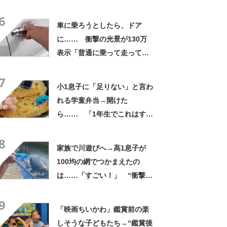
才!!!!」「お金払うから作って
6
ほしいレベル」
車に乗ろうとしたら、ドア
に…… 衝撃の光景が130万
表示「普通に乗って走ってた
やん」「どうやって入った
7
の!?」
小1息子に「足りない」と言わ
れる学童弁当→開けた
ら…… 「1年生でこれはすご
い」まさかの中身に「大ご馳
8
走」「うちの高校生男子より
家族で川遊びへ→高1息子が
多い」
100均の網でつかまえたの
は……「すごい！」 “衝撃の
光景”に「めっちゃ大きい！」
9
「楽しそう」
「映画ちいかわ」鑑賞前の楽
しそうな子どもたち→“鑑賞後