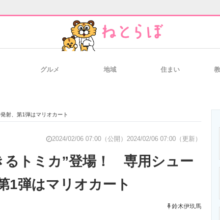
グルメ
地域
住まい
と未来を見通す
スマホと通信の最新トレンド
進化するPCとデ
で発射、第1弾はマリオカート
のいまが分かる
企業ITのトレンドを詳説
経営リーダーの
2024/02/06 07:00（公開）
2024/02/06 07:00（更新）
きるトミカ”登場！ 専用シュー
第1弾はマリオカート
T製品の総合サイト
IT製品の技術・比較・事例
製造業のIT導入
鈴木伊玖馬