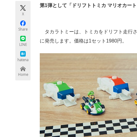
モノづくり技術者専門サイト
エレクトロ
第1弾として「ドリフトトミカ マリオカー
X
Share
タカラトミーは、トミカをドリフト走行さ
ちょっと気になるネットの話題
に発売します。価格は1セット1980円。
LINE
hatena
Home