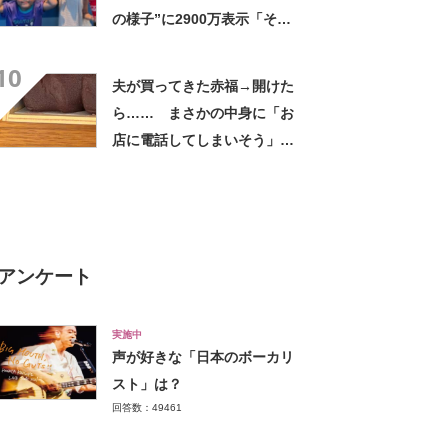
の様子”に2900万表示「そう
なるわなw」「分かるよ」
10
「いったい何が」
夫が買ってきた赤福→開けた
ら…… まさかの中身に「お
店に電話してしまいそう」
「さすがに初めて見ました
笑」と107万表示
アンケート
実施中
声が好きな「日本のボーカリ
スト」は？
回答数：49461