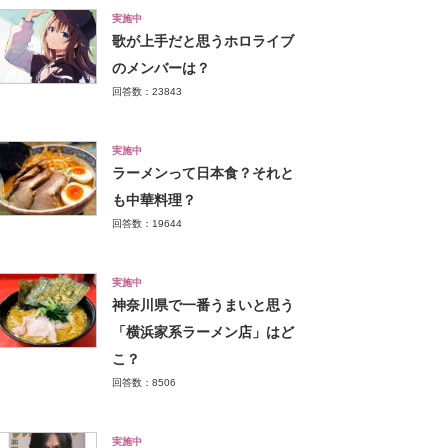
実施中
歌が上手だと思うホロライブ
のメンバーは？
回答数：23843
実施中
ラーメンって日本食？それと
も中華料理？
回答数：19644
実施中
神奈川県で一番うまいと思う
「横浜家系ラーメン店」はど
こ？
回答数：8506
実施中