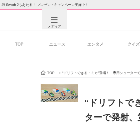
🎁 Switch 2もあたる！ プレゼントキャンペーン実施中！
メディア
TOP
ニュース
エンタメ
クイズ
注目記事を集めた総合ページ
ITの今
TOP
>
“ドリフトできるトミカ”登場！ 専用シューター
ビジネスと働き方のヒント
AI活用
“ドリフトで
ターで発射、
ITエンジニア向け専門サイト
企業向けI