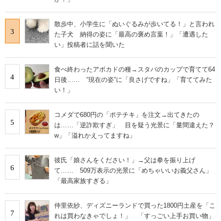
散歩中、小学生に「ぬいぐるみが歩いてる！」と言われ
3
た子犬 納得の姿に「最高の褒め言葉！」「遭遇した
い」投稿者に話を聞いた
食べ終わったアボカドの種→スタバのカップで育てて64
4
日後…… “現在の姿”に「良さげですね」「育ててみた
い！」
コメダで680円の「ポテチキ」を注文→出てきたの
5
は……「逆詐欺すぎ」 目を疑う光景に「量間違えた？
w」「溢れかえってますね」
彼氏「娘さんをください！」→父は拳を振り上げ
6
て…… 509万表示の光景に「めちゃいいお義父さん」
「最高家族すぎる」
仲里依紗、ディズニーランドで買った1800円土産を「こ
7
れは買わなきゃでしょ！」 「すっごい上手お買い物」