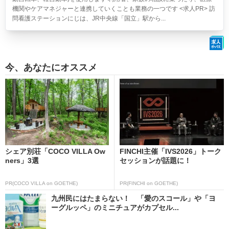
機関やケアマネジャーと連携していくことも業務の一つです <求人PR> 訪
問看護ステーションにじは、JR中央線「国立」駅から...
今、あなたにオススメ
シェア別荘「COCO VILLA Ow
FINCHI主催「IVS2026」トーク
ners」3選
セッションが話題に！
PR(COCO VILLA on GOETHE)
PR(FINCHI on GOETHE)
九州民にはたまらない！ 「愛のスコール」や「ヨ
ーグルッペ」のミニチュアがカプセル...