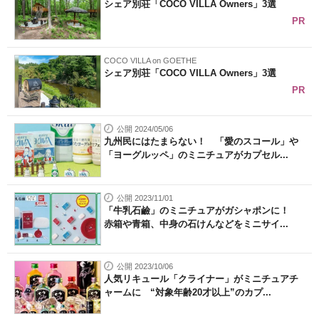
シェア別荘「COCO VILLA Owners」3選
PR
COCO VILLA on GOETHE
シェア別荘「COCO VILLA Owners」3選
PR
公開 2024/05/06
九州民にはたまらない！ 「愛のスコール」や
「ヨーグルッペ」のミニチュアがカプセル...
公開 2023/11/01
「牛乳石鹼」のミニチュアがガシャポンに！
赤箱や青箱、中身の石けんなどをミニサイ...
公開 2023/10/06
人気リキュール「クライナー」がミニチュアチ
ャームに “対象年齢20才以上”のカプ...