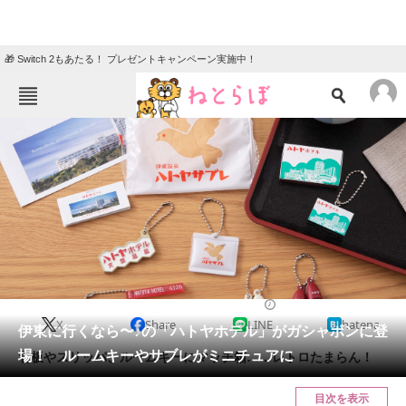
🎁 Switch 2もあたる！ プレゼントキャンペーン実施中！
ねとらぼメニュー
TOP
ニュース
エンタメ
クイズ
グルメ
地域
住まい
教育・育児
動物
リサーチ
2024/02/08 07:00（公開）
X
Share
LINE
hatena
会員記事
伊東に行くなら〜♪の「ハトヤホテル」がガシャポンに登
場！ ルームキーやサブレがミニチュアに
看板やスリッパ、ルームキーにマッチ箱……レトロたまらん！
メディア
目次を表示
注目記事を集めた総合ページ