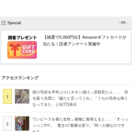
Special
- PR -
【抽選で5,000円分】Amazonギフトカードが
当たる！読者アンケート実施中
アクセスランキング
掛け毛布を半年ぶりにオキシ漬け→翌朝見たら…… 目
1
を疑う光景に「嘘だと言ってくれ」「うちの毛布も怖く
なってきた」と627万表示
ワンピースを着た女性→着物に着替えると……「すっっ
2
っっご!!!!!」 驚きの“着痩せ姿”に「同一人物なのです
か？」