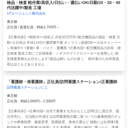
検品・検査 軽作業/高収入/日払い・週払いOK/日勤/20・30・40
代活躍中/製造 工場
UTエージェント株式会社
東京都
正社員 / 派遣社員：時給1,700円～
【仕事内容】<昭島市><高収入 月収30万円可>航空機部品の測定・検査 日
勤×土日休み 年休124日!<履歴書不要 オンライン面接OK><入社キャンペー
ン実施中!> <業種> 車・バイク・重機系 <仕事内容> 航空機部品の目視・測
定検査 製造工程にて目視検査・ノギスやマイクロメーターを使用した 測
定検査業務をお任せします! 製品は軽いものが多く、 軽作業のため作業負
荷はほとんどありません...
「看護師・准看護師」正社員/訪問看護ステーション/正看護師
訪問看護ステーションにじ
東京都
正社員：時給2,000円～2,300円
【仕事内容】<仕事内容> 自宅で療養する方のもとに訪問(主に国立市、国
分寺市)し、主治医が作成する訪問看護指示書に基づいての健康状態のチェ
ックや療養指導、服薬管理、医療処置、身体介護など 移動には社用車(電
動自転車、軽自動車)を使用します 利用者、家族の相談に乗ったり、医療