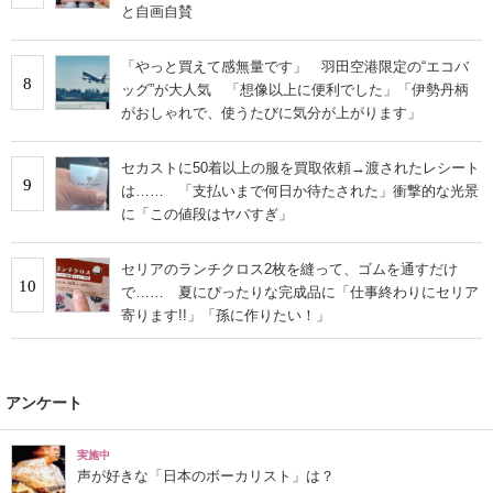
と自画自賛
「やっと買えて感無量です」 羽田空港限定の“エコバ
8
ッグ”が大人気 「想像以上に便利でした」「伊勢丹柄
がおしゃれで、使うたびに気分が上がります」
セカストに50着以上の服を買取依頼→渡されたレシート
9
は…… 「支払いまで何日か待たされた」衝撃的な光景
に「この値段はヤバすぎ」
セリアのランチクロス2枚を縫って、ゴムを通すだけ
10
で…… 夏にぴったりな完成品に「仕事終わりにセリア
寄ります!!」「孫に作りたい！」
アンケート
実施中
声が好きな「日本のボーカリスト」は？