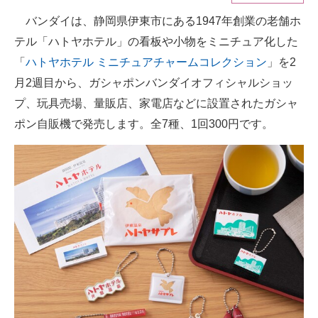
バンダイは、静岡県伊東市にある1947年創業の老舗ホ
ITの今と未来を見通す
テル「ハトヤホテル」の看板や小物をミニチュア化した
スマホと通信の最新トレンド
「
ハトヤホテル ミニチュアチャームコレクション
」を2
月2週目から、ガシャポンバンダイオフィシャルショッ
進化するPCとデバイスの未来
プ、玩具売場、量販店、家電店などに設置されたガシャ
好きが集まる 比べて選べる
ポン自販機で発売します。全7種、1回300円です。
ビジネスと働き方のヒント
AI活用のいまが分かる
企業ITのトレンドを詳説
経営リーダーのコミュニティ
マーケ×ITの今がよく分かる
ITエンジニア向け専門サイト