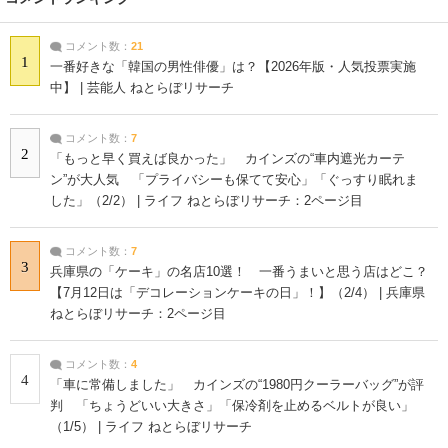
コメント数：
21
1
一番好きな「韓国の男性俳優」は？【2026年版・人気投票実施
中】 | 芸能人 ねとらぼリサーチ
コメント数：
7
2
「もっと早く買えば良かった」 カインズの“車内遮光カーテ
ン”が大人気 「プライバシーも保てて安心」「ぐっすり眠れま
した」（2/2） | ライフ ねとらぼリサーチ：2ページ目
コメント数：
7
3
兵庫県の「ケーキ」の名店10選！ 一番うまいと思う店はどこ？
【7月12日は「デコレーションケーキの日」！】（2/4） | 兵庫県
ねとらぼリサーチ：2ページ目
コメント数：
4
4
「車に常備しました」 カインズの“1980円クーラーバッグ”が評
判 「ちょうどいい大きさ」「保冷剤を止めるベルトが良い」
（1/5） | ライフ ねとらぼリサーチ