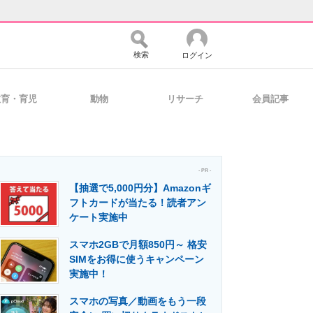
検索
ログイン
教育・育児
動物
リサーチ
会員記事
バイスの未来
好きが集まる 比べて選べる
- PR -
【抽選で5,000円分】Amazonギ
コミュニティ
マーケ×ITの今がよく分かる
フトカードが当たる！読者アン
ケート実施中
スマホ2GBで月額850円～ 格安
・活用を支援
SIMをお得に使うキャンペーン
実施中！
スマホの写真／動画をもう一段