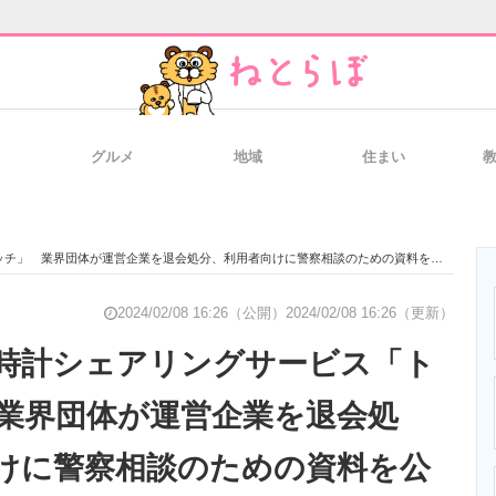
グルメ
地域
住まい
と未来を見通す
スマホと通信の最新トレンド
進化するPCとデ
チ」 業界団体が運営企業を退会処分、利用者向けに警察相談のための資料を公開
のいまが分かる
企業ITのトレンドを詳説
経営リーダーの
2024/02/08 16:26（公開）
2024/02/08 16:26（更新）
時計シェアリングサービス「ト
業界団体が運営企業を退会処
T製品の総合サイト
IT製品の技術・比較・事例
製造業のIT導入
けに警察相談のための資料を公