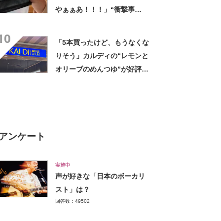
やぁぁあ！！！」“衝撃事
実”が160万再生「知らぬが
10
仏」
「5本買ったけど、もうなくな
りそう」カルディの“レモンと
オリーブのめんつゆ”が好評
「このつゆを摂取したいから
そうめんを食べてる」「食欲
のない時でもコレで食べられ
る」
アンケート
実施中
声が好きな「日本のボーカリ
スト」は？
回答数：49502