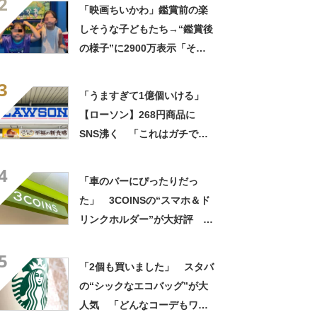
2
「映画ちいかわ」鑑賞前の楽
しそうな子どもたち→“鑑賞後
の様子”に2900万表示「そう
なるわなw」「分かるよ」
3
「いったい何が」
「うますぎて1億個いける」
【ローソン】268円商品に
SNS沸く 「これはガチで美
味い」「毎食これがいい」
4
「車のバーにぴったりだっ
た」 3COINSの“スマホ＆ド
リンクホルダー”が大好評
「ドリンクホルダーが二つあ
5
って便利」「もっと早く買え
「2個も買いました」 スタバ
ばよかった」
の“シックなエコバッグ”が大
人気 「どんなコーデもワン