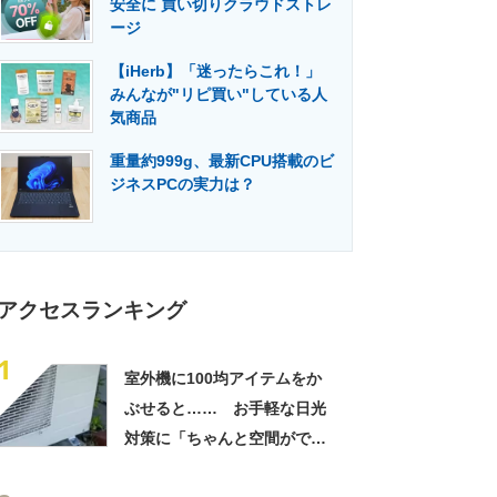
安全に 買い切りクラウドストレ
門メディア
建設×テクノロジーの最前線
ージ
【iHerb】「迷ったらこれ！」
みんなが"リピ買い"している人
気商品
重量約999g、最新CPU搭載のビ
ジネスPCの実力は？
アクセスランキング
1
室外機に100均アイテムをか
ぶせると…… お手軽な日光
対策に「ちゃんと空間ができ
てグー」「これで楽します」