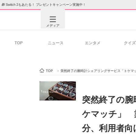
🎁 Switch 2もあたる！ プレゼントキャンペーン実施中！
メディア
TOP
ニュース
エンタメ
クイズ
注目記事を集めた総合ページ
ITの今
TOP
>
突然終了の腕時計シェアリングサービス「トケマッ
ビジネスと働き方のヒント
AI活用
突然終了の腕
ケマッチ」 
ITエンジニア向け専門サイト
企業向けI
分、利用者向