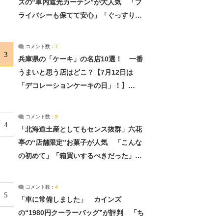
ズの“車内遮光カーテン”が大人気 「プ
ライバシーも保てて安心」「ぐっすり眠
れました」（2/2） | ライフ ねとらぼリ
サーチ：2ページ目
コメント数：
7
3
兵庫県の「ケーキ」の名店10選！ 一番
うまいと思う店はどこ？【7月12日は
「デコレーションケーキの日」！】
（2/4） | 兵庫県 ねとらぼリサーチ：2ペ
ージ目
コメント数：
5
4
「北海道土産としてもセンス抜群」六花
亭の“店舗限定”お菓子が人気 「こんな
の初めて」「箱買いするべきだった」
（1/2） | 北海道 ねとらぼリサーチ
コメント数：
4
5
「車に常備しました」 カインズ
の“1980円クーラーバッグ”が評判 「ち