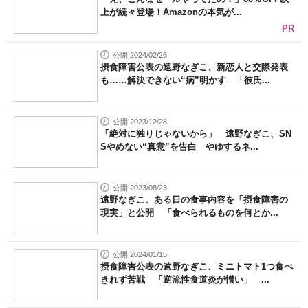
上が続々登場！Amazonの本気が...
PR
公開 2024/02/26
摂食障害公表の遠野なぎこ、新恋人と交際発表
も……解決できない“病”明かす 「彼氏...
公開 2023/12/28
「絶対に独りじゃないから」 遠野なぎこ、SN
Sやめない“真意”を告白 やゆするネ...
公開 2023/08/23
遠野なぎこ、ある日の食事内容を「摂食障害の
現実」と公開 「食べられるものを何とか...
公開 2024/01/15
摂食障害公表の遠野なぎこ、ミニトマト1つ食べ
きれず苦戦 「逆流性食道炎が憎い」 ...