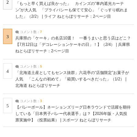
2
「もっと早く買えば良かった」 カインズの“車内遮光カーテ
ン”が大人気 「プライバシーも保てて安心」「ぐっすり眠れま
した」（2/2） | ライフ ねとらぼリサーチ：2ページ目
コメント数：
7
3
兵庫県の「ケーキ」の名店10選！ 一番うまいと思う店はどこ？
【7月12日は「デコレーションケーキの日」！】（2/4） | 兵庫県
ねとらぼリサーチ：2ページ目
コメント数：
5
4
「北海道土産としてもセンス抜群」六花亭の“店舗限定”お菓子が
人気 「こんなの初めて」「箱買いするべきだった」（1/2） |
北海道 ねとらぼリサーチ
コメント数：
3
5
【バレーボール】ネーションズリーグ日本ラウンドで活躍を期待
している「日本男子バレー代表選手」は？【2026年版・人気投
票実施中】（投票結果） | スポーツ ねとらぼリサーチ