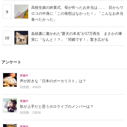
高校生娘の終業式、母が作ったお弁当は…… 目からウ
9
ロコの中身に「この発想はなかった！」「こんなお弁当
食べたかった」
血統書に書かれた“愛犬の本名”が17万再生 まさかの事
10
実に「なんと！？」「同郷です！」驚き広がる
アンケート
実施中
声が好きな「日本のボーカリスト」は？
回答数：49429
実施中
歌が上手だと思うホロライブのメンバーは？
回答数：23836
実施中