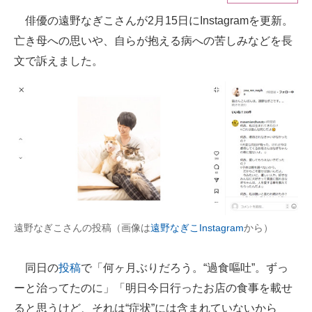
俳優の遠野なぎこさんが2月15日にInstagramを更新。
ITの今と未来を見通す
亡き母への思いや、自らが抱える病への苦しみなどを長
スマホと通信の最新トレンド
文で訴えました。
進化するPCとデバイスの未来
好きが集まる 比べて選べる
ビジネスと働き方のヒント
AI活用のいまが分かる
企業ITのトレンドを詳説
遠野なぎこさんの投稿（画像は
遠野なぎこInstagram
から）
経営リーダーのコミュニティ
同日の
投稿
で「何ヶ月ぶりだろう。“過食嘔吐”。ずっ
マーケ×ITの今がよく分かる
ーと治ってたのに」「明日今日行ったお店の食事を載せ
ITエンジニア向け専門サイト
ると思うけど、それは“症状”には含まれていないから