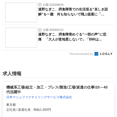
公開 2023/08/24
遠野なぎこ、摂食障害での生活巡る“哀しき誤
解”を一蹴 何も知らないで飛ぶ提案に「...
公開 2024/01/12
遠野なぎこ、摂食障害めぐる“一部の声”に悲
痛 「大人が意地悪しないで」「BMIは...
Recommended by
求人情報
機械系工場/組立・加工・プレス/製造/工場/派遣の仕事/20～40
代活躍中
日本マニュファクチャリングサービス株式会社
東京都
正社員 / 派遣社員：時給1,400円