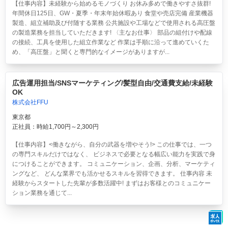
【仕事内容】未経験から始めるモノづくり お休み多めで働きやすさ抜群!
年間休日125日、GW・夏季・年末年始休暇あり 食堂や売店完備 産業機器
製造、組立補助及び付随する業務 公共施設や工場などで使用される高圧盤
の製造業務を担当していただきます! 〈主なお仕事〉 部品の組付けや配線
の接続、工具を使用した組立作業など 作業は手順に沿って進めていくた
め、「高圧盤」と聞くと専門的なイメージがありますが...
広告運用担当/SNSマーケティング/髪型自由/交通費支給/未経験
OK
株式会社FFU
東京都
正社員：時給1,700円～2,300円
【仕事内容】<働きながら、自分の武器を増やそう!> この仕事では、一つ
の専門スキルだけではなく、 ビジネスで必要となる幅広い能力を実践で身
につけることができます。 コミュニケーション、企画、分析、マーケティ
ングなど、 どんな業界でも活かせるスキルを習得できます。 仕事内容 未
経験からスタートした先輩が多数活躍中! まずはお客様とのコミュニケー
ション業務を通じて...