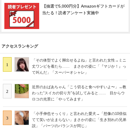
【抽選で5,000円分】Amazonギフトカードが
当たる！読者アンケート実施中
アクセスランキング
「その体型でよく脚出せるよね」と言われた女性→ミニ
1
丈ワンピを着たら…… まさかの姿に「『マジか！』っ
て叫んだ」「スーパーオシャレ」
近所のおばあちゃん「こう切ると食べやすいよ〜」→教
2
わった“スイカの切り方”を試してみると…… 目からウ
ロコの光景に「やってみます」
「小手伸也そっくり」と言われた愛犬→「想像の10倍似
3
てて笑いが止まらない」まさかの姿に「生き別れの兄弟
説」「パーツのバランスが同じ」