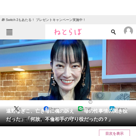
🎁 Switch 2もあたる！ プレゼントキャンペーン実施中！
ねとらぼメニュー
TOP
ニュース
エンタメ
クイズ
グルメ
地域
住まい
教育・育児
動物
リサーチ
2024/02/15 11:35（公開）
X
Share
LINE
hatena
会員記事
遠野なぎこ、亡き母に魂の訴え 「母の性事情の聞き役
だった」「何故、不倫相手の守り役だったの？」
「私だって、そんなに強くないんだよ」
メディア
目次を表示
注目記事を集めた総合ページ