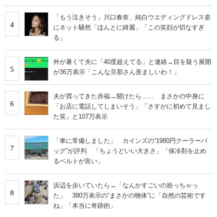
「もう泣きそう」川口春奈、純白ウエディングドレス姿
4
にネット騒然「ほんとに綺麗」「この笑顔が切なすぎ
る」
外が暑くて夫に「40度超えてる」と連絡→目を疑う展開
5
が36万表示「こんな旦那さん羨ましいわ！」
夫が買ってきた赤福→開けたら…… まさかの中身に
6
「お店に電話してしまいそう」「さすがに初めて見まし
た笑」と107万表示
「車に常備しました」 カインズの“1980円クーラーバ
7
ッグ”が評判 「ちょうどいい大きさ」「保冷剤を止め
るベルトが良い」
浜辺を歩いていたら→「なんかすごいの拾っちゃっ
8
た」 380万表示の“まさかの物体”に「自然の芸術です
ね」「本当に奇跡的」