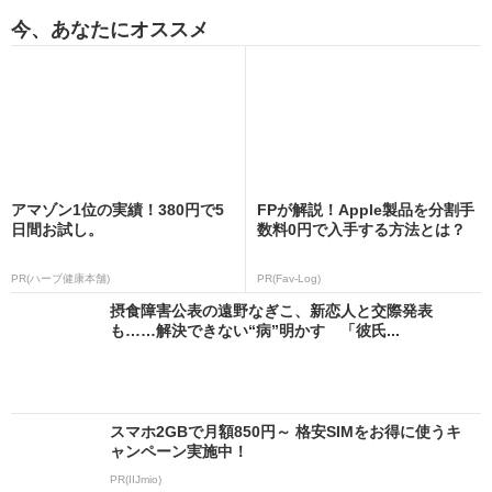
今、あなたにオススメ
アマゾン1位の実績！380円で5
FPが解説！Apple製品を分割手
日間お試し。
数料0円で入手する方法とは？
PR(ハーブ健康本舗)
PR(Fav-Log)
摂食障害公表の遠野なぎこ、新恋人と交際発表
も……解決できない“病”明かす 「彼氏...
スマホ2GBで月額850円～ 格安SIMをお得に使うキ
ャンペーン実施中！
PR(IIJmio)