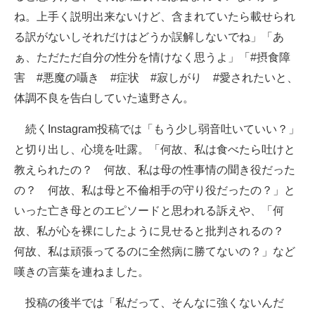
ね。上手く説明出来ないけど、含まれていたら載せられ
企業向けIT製品の総合サイト
る訳がないしそれだけはどうか誤解しないでね」「あ
IT製品の技術・比較・事例
ぁ、ただただ自分の性分を情けなく思うよ」「#摂食障
害 #悪魔の囁き #症状 #寂しがり #愛されたいと、
製造業のIT導入・活用を支援
体調不良を告白していた遠野さん。
モノづくり技術者専門サイト
続くInstagram投稿では「もう少し弱音吐いていい？」
エレクトロニクス専門サイト
と切り出し、心境を吐露。「何故、私は食べたら吐けと
電子設計の基本と応用
教えられたの？ 何故、私は母の性事情の聞き役だった
の？ 何故、私は母と不倫相手の守り役だったの？」と
エネルギーの専門メディア
いった亡き母とのエピソードと思われる訴えや、「何
建設×テクノロジーの最前線
故、私が心を裸にしたように見せると批判されるの？
何故、私は頑張ってるのに全然病に勝てないの？」など
ちょっと気になるネットの話題
嘆きの言葉を連ねました。
投稿の後半では「私だって、そんなに強くないんだ