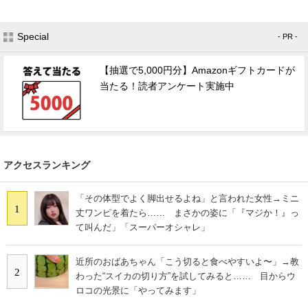
Special
- PR -
【抽選で5,000円分】Amazonギフトカードが
当たる！読者アンケート実施中
アクセスランキング
「その体型でよく脚出せるよね」と言われた女性→ミニ
1
丈ワンピを着たら…… まさかの姿に「『マジか！』っ
て叫んだ」「スーパーオシャレ」
近所のおばあちゃん「こう切ると食べやすいよ〜」→教
2
わった“スイカの切り方”を試してみると…… 目からウ
ロコの光景に「やってみます」