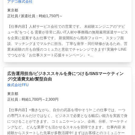
アデコ株式会社
東京都
正社員 / 派遣社員：時給1,750円～
【仕事内容】人材サービス会社での営業です。 未経験エンジニアの“デビ
ュー先”をつくる 需要が非常に高いIT人材や事務職の無期雇用派遣サービス
を企業に提案するお仕事です。 新規開拓から既存フォロー、スタッフ面
談、マッチングまでマルチに担当。 丁寧な座学・同行研修があるため、営
業未経験の方も自慢のコミュ力と意欲でチャレンジできます! 実施中 LINE
でつながる「お仕事スタート応援キャンペーン」 <...
広告運用担当/ビジネススキルを身につける/SNSマーケティン
グ/交通費支給/髪型自由
株式会社FFU
東京都
正社員：時給1,700円～2,300円
【仕事内容】<働きながら、自分の武器を増やそう!> この仕事では、一つ
の専門スキルだけではなく、 ビジネスで必要となる幅広い能力を実践で身
につけることができます。 コミュニケーション、企画、分析、マーケティ
ングなど、 どんな業界でも活かせるスキルを習得できます。 仕事内容 未
経験からスタートした先輩が多数活躍中! まずはお客様とのコミュニケー