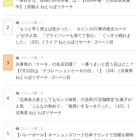
一番好きな「韓国の男性俳優」は？【2026年版・人気投票実施
中】 | 芸能人 ねとらぼリサーチ
コメント数：
7
2
「もっと早く買えば良かった」 カインズの“車内遮光カーテ
ン”が大人気 「プライバシーも保てて安心」「ぐっすり眠れま
した」（2/2） | ライフ ねとらぼリサーチ：2ページ目
コメント数：
7
3
兵庫県の「ケーキ」の名店10選！ 一番うまいと思う店はどこ？
【7月12日は「デコレーションケーキの日」！】（2/4） | 兵庫県
ねとらぼリサーチ：2ページ目
コメント数：
5
4
「北海道土産としてもセンス抜群」六花亭の“店舗限定”お菓子が
人気 「こんなの初めて」「箱買いするべきだった」（1/2） |
北海道 ねとらぼリサーチ
コメント数：
3
5
【バレーボール】ネーションズリーグ日本ラウンドで活躍を期待