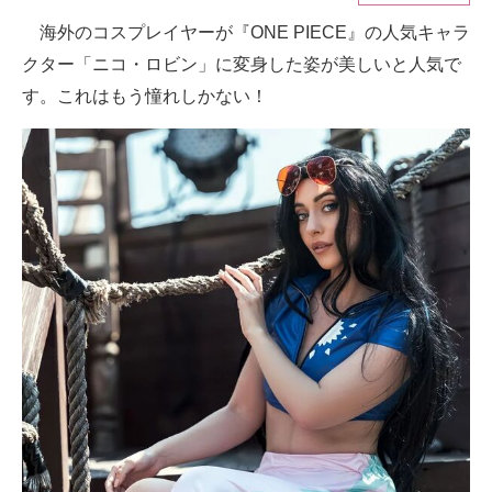
海外のコスプレイヤーが『ONE PIECE』の人気キャラ
ITの今と未来を見通す
クター「ニコ・ロビン」に変身した姿が美しいと人気で
スマホと通信の最新トレンド
す。これはもう憧れしかない！
進化するPCとデバイスの未来
好きが集まる 比べて選べる
ビジネスと働き方のヒント
AI活用のいまが分かる
企業ITのトレンドを詳説
経営リーダーのコミュニティ
マーケ×ITの今がよく分かる
ITエンジニア向け専門サイト