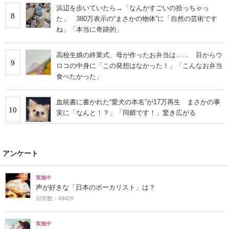
浜辺を歩いていたら→「なんかすごいの拾っちゃっ
8
た」 380万表示の“まさかの物体”に「自然の芸術です
ね」「本当に奇跡的」
高校生娘の終業式、母が作ったお弁当は…… 目からウ
9
ロコの中身に「この発想はなかった！」「こんなお弁当
食べたかった」
血統書に書かれた“愛犬の本名”が17万再生 まさかの事
10
実に「なんと！？」「同郷です！」驚き広がる
アンケート
実施中
声が好きな「日本のボーカリスト」は？
回答数：49429
実施中