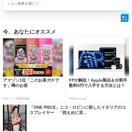
ション業務を通じて...
今、あなたにオススメ
アマゾン1位「このお茶ガチで
FPが解説！Apple製品を分割手
す」噂のお茶
数料0円で入手する方法とは？
PR(ハーブ健康本舗)
PR(Fav-Log)
「ONE PIECE」ニコ・ロビンに扮したイタリアのコ
スプレイヤー 「控えめに言...