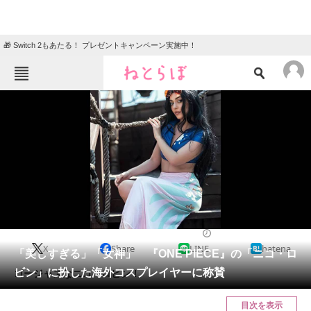
🎁 Switch 2もあたる！ プレゼントキャンペーン実施中！
ねとらぼメニュー
TOP
ニュース
エンタメ
クイズ
グルメ
地域
住まい
教育・育児
動物
リサーチ
2024/02/25 10:00（公開）
X
Share
LINE
hatena
会員記事
「美しすぎる」「女神」 『ONE PIECE』の「ニコ・ロ
ビン」に扮した海外コスプレイヤーに称賛
ゴージャスなニコ・ロビン！
メディア
目次を表示
注目記事を集めた総合ページ