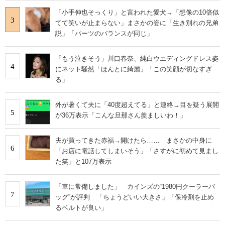
「小手伸也そっくり」と言われた愛犬→「想像の10倍似
3
てて笑いが止まらない」まさかの姿に「生き別れの兄弟
説」「パーツのバランスが同じ」
「もう泣きそう」川口春奈、純白ウエディングドレス姿
4
にネット騒然「ほんとに綺麗」「この笑顔が切なすぎ
る」
外が暑くて夫に「40度超えてる」と連絡→目を疑う展開
5
が36万表示「こんな旦那さん羨ましいわ！」
夫が買ってきた赤福→開けたら…… まさかの中身に
6
「お店に電話してしまいそう」「さすがに初めて見まし
た笑」と107万表示
「車に常備しました」 カインズの“1980円クーラーバ
7
ッグ”が評判 「ちょうどいい大きさ」「保冷剤を止め
るベルトが良い」