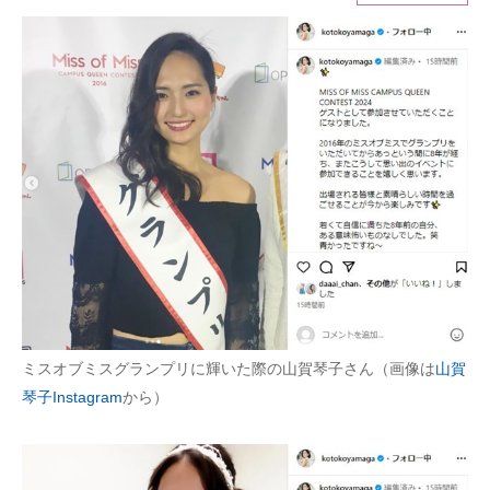
ITの今と未来を見通す
スマホと通信の最新トレンド
進化するPCとデバイスの未来
好きが集まる 比べて選べる
ビジネスと働き方のヒント
AI活用のいまが分かる
企業ITのトレンドを詳説
ミスオブミスグランプリに輝いた際の山賀琴子さん（画像は
山賀
経営リーダーのコミュニティ
琴子Instagram
から）
マーケ×ITの今がよく分かる
ITエンジニア向け専門サイト