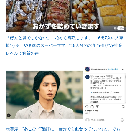
「ほんと愛でしかない」「心から尊敬します」 “6男7女の大家
族”うるしやま家のスーパーママ、“15人分のお弁当作り”が神業
レベルで称賛の声
志尊淳、“あごひげ”酷評に「自分でも似合ってないなと、でも