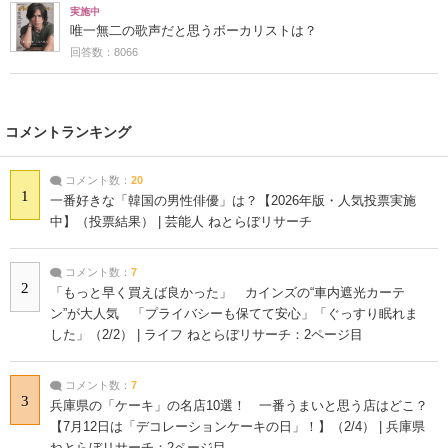
実施中
唯一無二の歌声だと思うボーカリストは？
回答数：8066
コメントランキング
コメント数：
20
1
一番好きな「韓国の男性俳優」は？【2026年版・人気投票実施
中】（投票結果） | 芸能人 ねとらぼリサーチ
コメント数：
7
2
「もっと早く買えば良かった」 カインズの“車内遮光カーテ
ン”が大人気 「プライバシーも保てて安心」「ぐっすり眠れま
した」（2/2） | ライフ ねとらぼリサーチ：2ページ目
コメント数：
7
3
兵庫県の「ケーキ」の名店10選！ 一番うまいと思う店はどこ？
【7月12日は「デコレーションケーキの日」！】（2/4） | 兵庫県