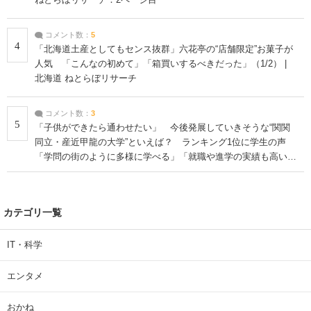
ねとらぼリサーチ：2ページ目
コメント数：
5
4
「北海道土産としてもセンス抜群」六花亭の“店舗限定”お菓子が
人気 「こんなの初めて」「箱買いするべきだった」（1/2） |
北海道 ねとらぼリサーチ
コメント数：
3
5
「子供ができたら通わせたい」 今後発展していきそうな“関関
同立・産近甲龍の大学”といえば？ ランキング1位に学生の声
「学問の街のように多様に学べる」「就職や進学の実績も高い」
| 大学 ねとらぼリサーチ
カテゴリ一覧
IT・科学
エンタメ
おかね