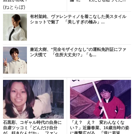
(ねとらぼ)
有村架純、ヴァレンティノを着こなした美スタイル
ショットで魅了 「美しすぎの極み」...
兼近大樹、“完全モザイクなし”の運転免許証にファ
ン大慌て 「住所大丈夫!?」「も...
石黒彩、コギャル時代の自身に
「え？ え？ 変わんなくな
自虐ツッコミ「どんだけ自分
い？」近藤春菜、16歳当時の姿
が、好きなんだか」 ファン...
に衝撃広がる 「逆に若返...