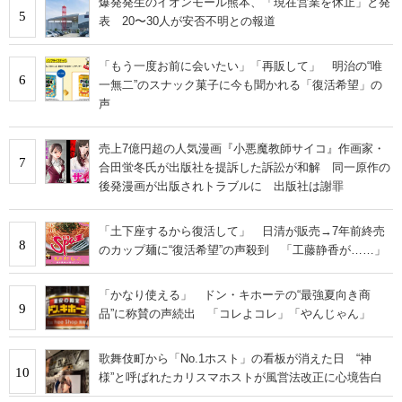
爆発発生のイオンモール熊本、「現在営業を休止」と発
5
表 20〜30人が安否不明との報道
「もう一度お前に会いたい」「再販して」 明治の“唯
6
一無二”のスナック菓子に今も聞かれる「復活希望」の
声
売上7億円超の人気漫画『小悪魔教師サイコ』作画家・
7
合田蛍冬氏が出版社を提訴した訴訟が和解 同一原作の
後発漫画が出版されトラブルに 出版社は謝罪
「土下座するから復活して」 日清が販売→7年前終売
8
のカップ麺に“復活希望”の声殺到 「工藤静香が……」
「かなり使える」 ドン・キホーテの“最強夏向き商
9
品”に称賛の声続出 「コレよコレ」「やんじゃん」
歌舞伎町から「No.1ホスト」の看板が消えた日 “神
10
様”と呼ばれたカリスマホストが風営法改正に心境告白