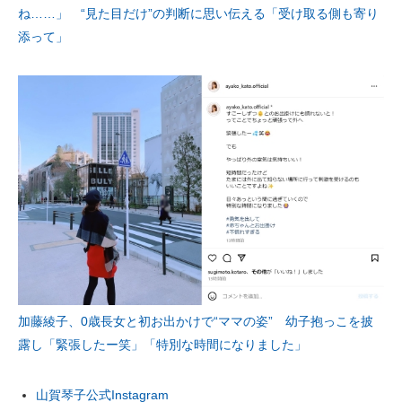
ね……」 “見た目だけ”の判断に思い伝える「受け取る側も寄り
添って」
加藤綾子、0歳長女と初お出かけで“ママの姿” 幼子抱っこを披
露し「緊張したー笑」「特別な時間になりました」
山賀琴子公式Instagram