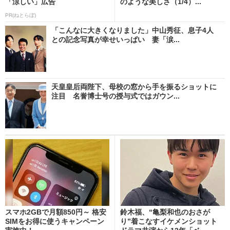
「涼しい」広告
のような美しさ（1/4）...
PR(ねとらぼ)
「こんなに大きくなりました」中山秀征、息子4人
との記念写真が幸せいっぱい 妻「涙...
天皇皇后両陛下、母校の窓から手を振るショットに
注目 名誉博士号の授与式ではガウン...
スマホ2GBで月額850円～ 格安
鈴木福、“亀梨和也のおさが
SIMをお得に使うキャンペーン
り”着こなすイケメンショット