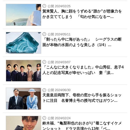
公開 2024/02/25
賀来賢人、胸に顔をうずめる“誰か”が想像力を
かき立ててしまう 「匂わせ気になるー...
公開 2024/05/11
「割ったら中に海があった」 シーグラスの断
面が本物の水面のような美しさ（1/4）...
公開 2024/03/07
「こんなに大きくなりました」中山秀征、息子4
人との記念写真が幸せいっぱい 妻「涙...
公開 2024/06/30
天皇皇后両陛下、母校の窓から手を振るショッ
トに注目 名誉博士号の授与式ではガウン...
公開 2024/02/24
鈴木福、“亀梨和也のおさがり”着こなすイケメ
ンショット ドラマ共演から13年「ベ...