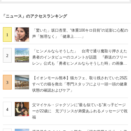
「ニュース」のアクセスランキング
「驚いた」坂口杏里、“体重100キロ目前”の近影に心配の
1
声「無理なく」「健康上……」
「ヒンメルならそうした」 台湾で通り魔取り押さえた
2
勇者のインタビューのコメントが話題 『葬送のフリー
レン』公式も「勇者ヒンメルならそうした時」の画像を
投稿
【イオンモール熊本】猫カフェ、取り残されていた25匹
3
すべての猫を救出「専門スタッフにより一頭一頭の健康
状態の確認およびケア」
父マイケル・ジャクソンに“最も似ている”末っ子ビージ
4
ーが22歳に 兄プリンスが弟愛あふれるメッセージで祝
福