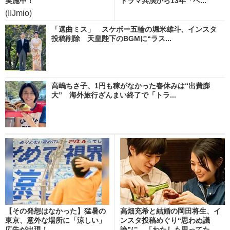
実施中！
ドラマ共演から13年「ベ...
(IIJmio)
「選曲ミス」 スケボー五輪の堀米雄斗、インスタ
投稿削除 天皇陛下のBGMに“ラス...
高嶋ちさ子、1円も稼がなかった春休みは“出費膨
大” 海外旅行ざんまい終了で「トラ...
【その発想はなかった】猛暑の
高畑充希と結婚の岡田将生、イ
東京、意外な場所に「涼しい」
ンスタ投稿めぐり“思わぬ議
広告が出現！
論”に 「わたしも思ってた...