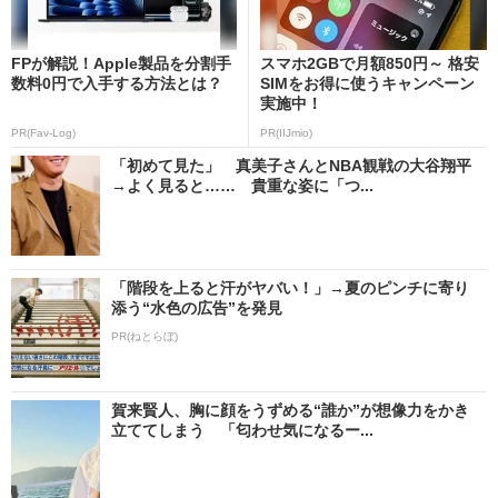
FPが解説！Apple製品を分割手
スマホ2GBで月額850円～ 格安
数料0円で入手する方法とは？
SIMをお得に使うキャンペーン
実施中！
PR(Fav-Log)
PR(IIJmio)
「初めて見た」 真美子さんとNBA観戦の大谷翔平
→よく見ると…… 貴重な姿に「つ...
「階段を上ると汗がヤバい！」→夏のピンチに寄り
添う“水色の広告”を発見
PR(ねとらぼ)
賀来賢人、胸に顔をうずめる“誰か”が想像力をかき
立ててしまう 「匂わせ気になるー...