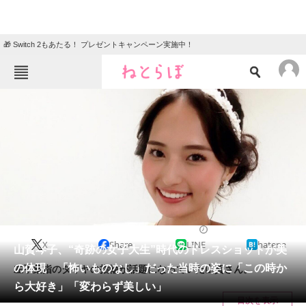
🎁 Switch 2もあたる！ プレゼントキャンペーン実施中！
ねとらぼメニュー
TOP
ニュース
エンタメ
クイズ
グルメ
地域
住まい
教育・育児
動物
リサーチ
ニュース
2024/02/26 12:54（公開）
X
Share
LINE
hatena
会員記事
山賀琴子、“奇跡の女子大生”時代のドレスショットが美
の体現 「怖いものなし」だった当時の姿に「この時か
左手薬指のダイヤの指輪が話題になっていた山賀さん。
メディア
ら大好き」「変わらず美しい」
目次を表示
注目記事を集めた総合ページ