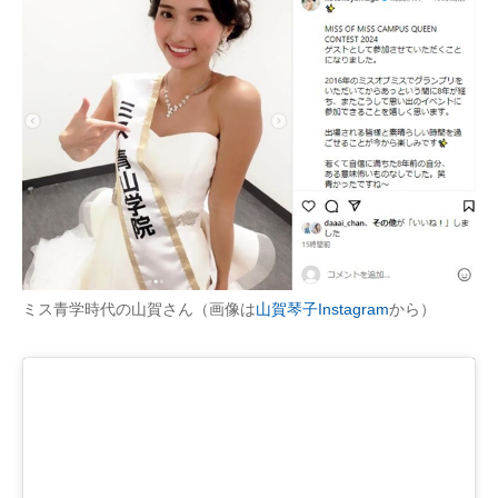
企業向けIT製品の総合サイト
IT製品の技術・比較・事例
製造業のIT導入・活用を支援
モノづくり技術者専門サイト
エレクトロニクス専門サイト
電子設計の基本と応用
ミス青学時代の山賀さん（画像は
山賀琴子Instagram
から）
エネルギーの専門メディア
建設×テクノロジーの最前線
ちょっと気になるネットの話題