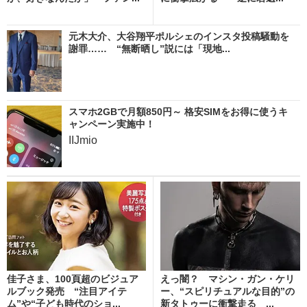
元木大介、大谷翔平ポルシェのインスタ投稿騒動を
謝罪…… “無断晒し”説には「現地...
スマホ2GBで月額850円～ 格安SIMをお得に使うキ
ャンペーン実施中！
IIJmio
佳子さま、100頁超のビジュア
えっ闇？ マシン・ガン・ケリ
ルブック発売 “注目アイテ
ー、“スピリチュアルな目的”の
ム”や“子ども時代のショ...
新タトゥーに衝撃走る ...