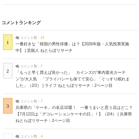
コメントランキング
コメント数：
21
1
一番好きな「韓国の男性俳優」は？【2026年版・人気投票実施
中】 | 芸能人 ねとらぼリサーチ
コメント数：
7
2
「もっと早く買えば良かった」 カインズの“車内遮光カーテ
ン”が大人気 「プライバシーも保てて安心」「ぐっすり眠れま
した」（2/2） | ライフ ねとらぼリサーチ：2ページ目
コメント数：
7
3
兵庫県の「ケーキ」の名店10選！ 一番うまいと思う店はどこ？
【7月12日は「デコレーションケーキの日」！】（2/4） | 兵庫県
ねとらぼリサーチ：2ページ目
コメント数：
4