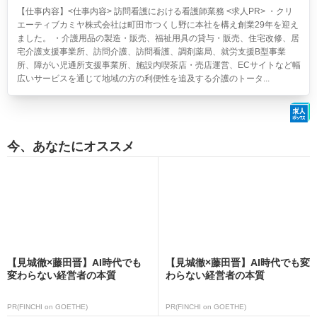
【仕事内容】<仕事内容> 訪問看護における看護師業務 <求人PR> ・クリ
エーティブカミヤ株式会社は町田市つくし野に本社を構え創業29年を迎え
ました。 ・介護用品の製造・販売、福祉用具の貸与・販売、住宅改修、居
宅介護支援事業所、訪問介護、訪問看護、調剤薬局、就労支援B型事業
所、障がい児通所支援事業所、施設内喫茶店・売店運営、ECサイトなど幅
広いサービスを通じて地域の方の利便性を追及する介護のトータ...
今、あなたにオススメ
【見城徹×藤田晋】AI時代でも
【見城徹×藤田晋】AI時代でも変
変わらない経営者の本質
わらない経営者の本質
PR(FINCHI on GOETHE)
PR(FINCHI on GOETHE)