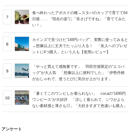
旅行でも活躍します
食べ終わったアボカドの種→スタバのカップで育てて64
7
日後…… “現在の姿”に「良さげですね」「育ててみた
い！」
カインズで見つけた“148円バッグ”、実際に使ってみると
8
→想像以上に丈夫でたっぷり入る！ 「友人へのプレゼ
ントに4つ購入」という人も【使用レビュー】
「やっと買えて感無量です」 羽田空港限定の“エコバ
9
ッグ”が大人気 「想像以上に便利でした」「伊勢丹柄
がおしゃれで、使うたびに気分が上がります」
「暑くてこのワンピしか着られない」 cocaの“1690円
10
ワンピース”が大好評 「涼しく着られて、シワがよら
ない素材感と薄さも◎」「大好きすぎて色違いも購入」
アンケート