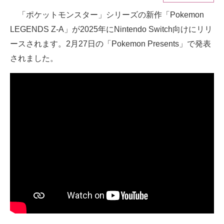
「ポケットモンスター」シリーズの新作「Pokemon
ITの今と未来を見通す
LEGENDS Z-A」が2025年にNintendo Switch向けにリリ
スマホと通信の最新トレンド
ースされます。2月27日の「Pokemon Presents」で発表
されました。
進化するPCとデバイスの未来
好きが集まる 比べて選べる
ビジネスと働き方のヒント
AI活用のいまが分かる
企業ITのトレンドを詳説
経営リーダーのコミュニティ
マーケ×ITの今がよく分かる
ITエンジニア向け専門サイト