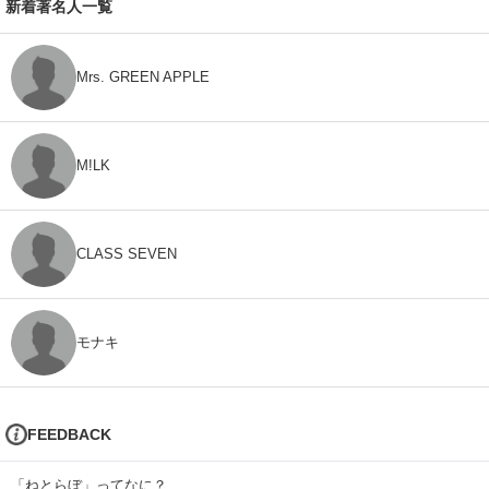
新着著名人一覧
Mrs. GREEN APPLE
M!LK
CLASS SEVEN
モナキ
FEEDBACK
「ねとらぼ」ってなに？