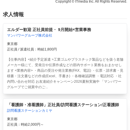
Copyright © ITmedia Inc. All Rights Reserved.
求人情報
エルダー歓迎 正社員前提・ 9月開始×営業事務
マンパワーグループ株式会社
東京都
正社員 / 派遣社員：時給1,800円
【仕事内容】<紹介予定派遣 >工業ゴムやプラスチック製品などを扱う老舗
メーカー様にて、受発注や伝票作成などの部内サポート業務をおまかせし
ます <業務内容> ・商品の受注や発注業務(FAX、電話) ・伝票・請求書・見
積書・注文書などの作成(Excel、手書き) ・各種確認調整 ・電話対応 ・社
内問い合わせ対応 お友達紹介キャンペーン2026夏秋実施中 「マンパワー
グループでご就業中のご...
「看護師・准看護師」正社員/訪問看護ステーション/正看護師
訪問看護ステーションカミヤ
東京都
正社員：時給2,000円～