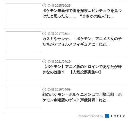
公開 2025/10/28
ポケモン最新作で街を探索→ピカチュウを見つ
けたと思ったら…… “まさかの結末”に...
公開 2017/08/14
カスミやセレナ、「ポケモン」アニメの女の子
たちがデフォルメフィギュアに | ねと...
公開 2021/04/19
【ポケモン】アニメ版のヒロインであなたが好
きなのは誰？ 【人気投票実施中】
公開 2016/04/09
幻のポケモン・ボルケニオンは市川染五郎 ポ
ケモン劇場版のゲスト声優発表 | ねと...
Recommended by