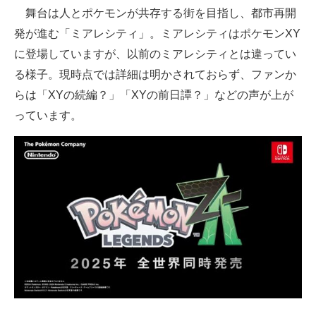
舞台は人とポケモンが共存する街を目指し、都市再開
企業向けIT製品の総合サイト
発が進む「ミアレシティ」。ミアレシティはポケモンXY
IT製品の技術・比較・事例
に登場していますが、以前のミアレシティとは違ってい
る様子。現時点では詳細は明かされておらず、ファンか
製造業のIT導入・活用を支援
らは「XYの続編？」「XYの前日譚？」などの声が上が
モノづくり技術者専門サイト
っています。
エレクトロニクス専門サイト
電子設計の基本と応用
エネルギーの専門メディア
建設×テクノロジーの最前線
ちょっと気になるネットの話題