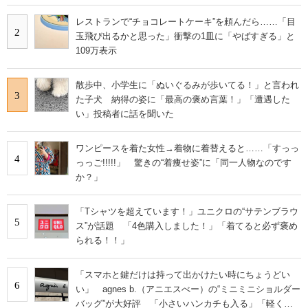
レストランで“チョコレートケーキ”を頼んだら……「目
2
玉飛び出るかと思った」衝撃の1皿に「やばすぎる」と
109万表示
散歩中、小学生に「ぬいぐるみが歩いてる！」と言われ
3
た子犬 納得の姿に「最高の褒め言葉！」「遭遇した
い」投稿者に話を聞いた
ワンピースを着た女性→着物に着替えると……「すっっ
4
っっご!!!!!」 驚きの“着痩せ姿”に「同一人物なのです
か？」
「Tシャツを超えています！」ユニクロの“サテンブラウ
5
ス”が話題 「4色購入しました！」「着てると必ず褒め
られる！！」
「スマホと鍵だけは持って出かけたい時にちょうどい
6
い」 agnes b.（アニエスべー）の“ミニミニショルダー
バッグ”が大好評 「小さいハンカチも入る」「軽くて