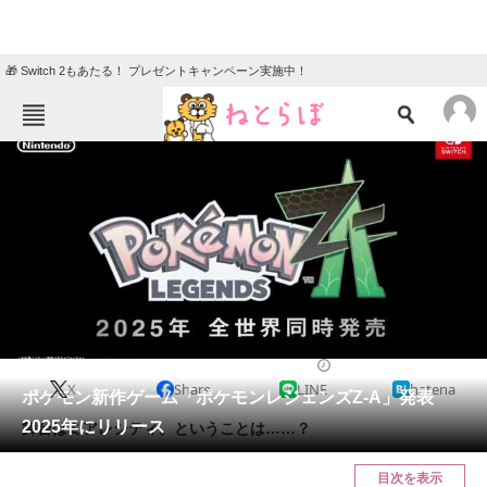
🎁 Switch 2もあたる！ プレゼントキャンペーン実施中！
ねとらぼメニュー
TOP
ニュース
エンタメ
クイズ
グルメ
地域
住まい
教育・育児
動物
リサーチ
2024/02/27 23:39（公開）
X
Share
LINE
hatena
会員記事
ポケモン新作ゲーム「ポケモンレジェンズZ-A」発表
2025年にリリース
舞台はミアレシティ。ということは……？
メディア
目次を表示
注目記事を集めた総合ページ