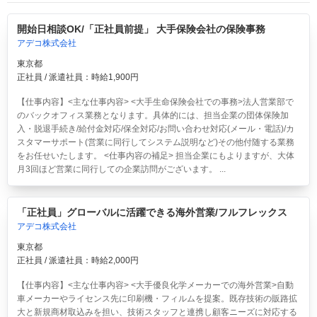
開始日相談OK/「正社員前提」 大手保険会社の保険事務
アデコ株式会社
東京都
正社員 / 派遣社員：時給1,900円
【仕事内容】<主な仕事内容> <大手生命保険会社での事務>法人営業部で
のバックオフィス業務となります。具体的には、担当企業の団体保険加
入・脱退手続き/給付金対応/保全対応/お問い合わせ対応(メール・電話)/カ
スタマーサポート(営業に同行してシステム説明など)その他付随する業務
をお任せいたします。 <仕事内容の補足> 担当企業にもよりますが、大体
月3回ほど営業に同行しての企業訪問がございます。 ...
「正社員」グローバルに活躍できる海外営業/フルフレックス
アデコ株式会社
東京都
正社員 / 派遣社員：時給2,000円
【仕事内容】<主な仕事内容> <大手優良化学メーカーでの海外営業>自動
車メーカーやライセンス先に印刷機・フィルムを提案。既存技術の販路拡
大と新規商材取込みを担い、技術スタッフと連携し顧客ニーズに対応する