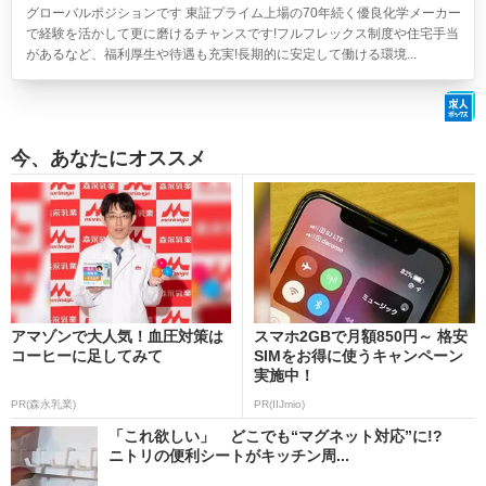
グローバルポジションです 東証プライム上場の70年続く優良化学メーカー
で経験を活かして更に磨けるチャンスです!フルフレックス制度や住宅手当
があるなど、福利厚生や待遇も充実!長期的に安定して働ける環境...
今、あなたにオススメ
アマゾンで大人気！血圧対策は
スマホ2GBで月額850円～ 格安
コーヒーに足してみて
SIMをお得に使うキャンペーン
実施中！
PR(森永乳業)
PR(IIJmio)
「これ欲しい」 どこでも“マグネット対応”に!?
ニトリの便利シートがキッチン周...