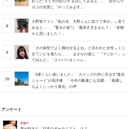
わった“スイカの切り方”を試してみると…… 目からウ
ロコの光景に「やってみます」
大野智ファン「私の夫、大野くんに似てて幸せ」→見て
8
みると…… ‟驚きの姿”に「最高すぎません？」「本物
かと思いました！」
「その体型でよく脚出せるよね」と言われた女性→ミニ
9
丈ワンピを着たら…… まさかの姿に「『マジか！』っ
て叫んだ」「スーパーオシャレ」
「4度くらい違いました」 カインズの外に吊るす“遮光
10
シェード”が高評価 「今年の酷暑にも活躍」「風通し
もよくしっかり遮光」の声
アンケート
実施中
声が好きな「日本のボーカリスト」は？