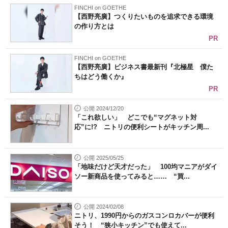
FINCHI on GOETHE
【西野亮廣】つくりたいものを追求できる環境
の作り方とは
PR
FINCHI on GOETHE
【西野亮廣】ビジネス書最新刊『北極星 僕た
ちはどう働くか』
PR
公開 2024/12/20
「これ欲しい」 どこでも“マグネット対
応”に!? ニトリの便利シートがキッチン周...
公開 2025/05/25
「地味だけど天才だった」 100均マニアがダイ
ソー新商品を使ってみると…… “買...
公開 2024/02/08
ニトリ、1990円からのガスコンロカバーが便利
そう！ “狭小キッチン”でも使えて...