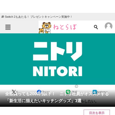
🎁 Switch 2もあたる！ プレゼントキャンペーン実施中！
ねとらぼメニュー
TOP
ニュース
エンタメ
クイズ
グルメ
地域
住まい
教育・育児
動物
リサーチ
2024/03/02 07:15（公開）
X
Share
LINE
hatena
会員記事
全部買っても2000円以下！ ニトリ社員がオススメする
「新生活に揃えたいキッチングッズ」3選
「オイル&ビネガーボトル オーク」で追いオイルしたい。
メディア
目次を表示
注目記事を集めた総合ページ