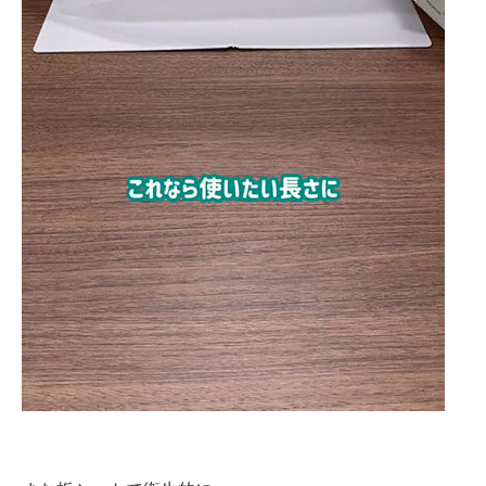
企業向けIT製品の総合サイト
IT製品の技術・比較・事例
製造業のIT導入・活用を支援
モノづくり技術者専門サイト
エレクトロニクス専門サイト
電子設計の基本と応用
エネルギーの専門メディア
建設×テクノロジーの最前線
ちょっと気になるネットの話題