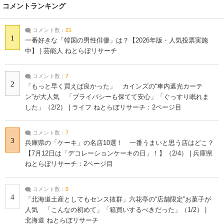
コメントランキング
コメント数：
21
1
一番好きな「韓国の男性俳優」は？【2026年版・人気投票実施
中】 | 芸能人 ねとらぼリサーチ
コメント数：
7
2
「もっと早く買えば良かった」 カインズの“車内遮光カーテ
ン”が大人気 「プライバシーも保てて安心」「ぐっすり眠れま
した」（2/2） | ライフ ねとらぼリサーチ：2ページ目
コメント数：
7
3
兵庫県の「ケーキ」の名店10選！ 一番うまいと思う店はどこ？
【7月12日は「デコレーションケーキの日」！】（2/4） | 兵庫県
ねとらぼリサーチ：2ページ目
コメント数：
5
4
「北海道土産としてもセンス抜群」六花亭の“店舗限定”お菓子が
人気 「こんなの初めて」「箱買いするべきだった」（1/2） |
北海道 ねとらぼリサーチ