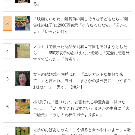
る」
「映画ちいかわ」鑑賞前の楽しそうな子どもたち→“鑑
3
賞後の様子”に2900万表示「そうなるわなw」「分かる
よ」「いったい何が」
メルカリで買った商品が到着→封筒を開けようとした
4
ら…… 650万表示のありえない光景に「完全に想定外
すぎて笑った」「何者？」
友人の結婚式へお呼ばれ→「エレガントな格好で来
5
て！」と言われ、当日……まさかの参列姿に「いやすご
おおお！」「天才」【海外】
小1息子に「足りない」と言われる学童弁当→開けた
6
ら…… 「1年生でこれはすごい」まさかの中身に「大
ご馳走」「うちの高校生男子より多い」
近所のおばあちゃん「こう切ると食べやすいよ〜」→教
7