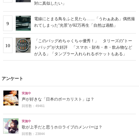
対に真似したい」
電線にとまる鳥をふと見たら……「うわぁああ」偶然撮
9
れてしまった“光景”が92万再生「自然は過酷」
「このバッグめちゃくちゃ優秀！」 タリーズの“トー
10
トバッグ”が大好評 「スマホ・財布・本・飲み物など
が入る」「タンブラー入れられるポケットもある」
アンケート
実施中
声が好きな「日本のボーカリスト」は？
回答数：49461
実施中
歌が上手だと思うホロライブのメンバーは？
回答数：23844