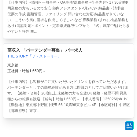
【仕事内容】<職種> 一般事務・OA事務/総務事務 <仕事内容> 17:30定時!/
同業務の方もいるので安心 部内アシスタント<月24万> 納品書・請求書・
伝票の作成 書類管理、ファイリング 問い合わせ対応 納品書がきていな
い、こういう風に請求を作成してほしい など 庶務業務 (まれに検品業務も
あり) 電話対応 <ポイント> 定着率抜群/テンプから「4名」就業中!はたらき
やすいと評判 無...
高収入 「バーテンダー募集」 バー求人
THE STORY「ザ・ストーリー」
東京都
正社員：時給1,650円～
【仕事内容】お客様がご注文いただいたドリンクを作っていただきます。
バーテンダーとしての勤務経験がある方は即戦力としてご活躍いただけま
す。 【経験・資格】20歳以上 未経験の方も全然OK 経験・経歴不問 異業
種からの転職も歓迎 【給与】時給1,650円～ 【求人番号】125026/job_b/
【勤務地】東京都中野区中野5-56-10第98東京ビル 4F 【市区町村】中野区
【都道府県】東京...