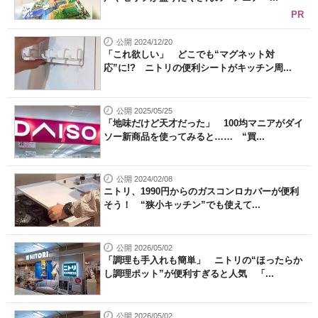
PR
公開 2024/12/20
「これ欲しい」 どこでも“マグネット対
応”に!? ニトリの便利シートがキッチン周...
公開 2025/05/25
「地味だけど天才だった」 100均マニアがダイ
ソー新商品を使ってみると…… “買...
公開 2024/02/08
ニトリ、1990円からのガスコンロカバーが便利
そう！ “狭小キッチン”でも使えて...
公開 2026/05/02
「調理も手入れも簡単」 ニトリの“ほったらか
し調理ポット”が便利すぎると人気 「...
公開 2026/05/02