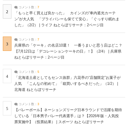
コメント数：
7
2
「もっと早く買えば良かった」 カインズの“車内遮光カーテ
ン”が大人気 「プライバシーも保てて安心」「ぐっすり眠れま
した」（2/2） | ライフ ねとらぼリサーチ：2ページ目
コメント数：
7
3
兵庫県の「ケーキ」の名店10選！ 一番うまいと思う店はどこ？
【7月12日は「デコレーションケーキの日」！】（2/4） | 兵庫県
ねとらぼリサーチ：2ページ目
コメント数：
5
4
「北海道土産としてもセンス抜群」六花亭の“店舗限定”お菓子が
人気 「こんなの初めて」「箱買いするべきだった」（1/2） |
北海道 ねとらぼリサーチ
コメント数：
3
5
【バレーボール】ネーションズリーグ日本ラウンドで活躍を期待
している「日本男子バレー代表選手」は？【2026年版・人気投
票実施中】（投票結果） | スポーツ ねとらぼリサーチ