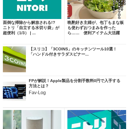
面倒な掃除から解放される!?
晩酌好き主婦が、包丁もまな板
ニトリ「自立する水切り袋」が
も使わずおつまみを作った
超便利（1/3） | ...
ら…… 便利アイテム大活躍
な...
【スリコ】「3COINS」のキッチンツール10選！
「ハンドル付きサラダスピナー...
FPが解説！Apple製品を分割手数料0円で入手する
方法とは？
Fav-Log