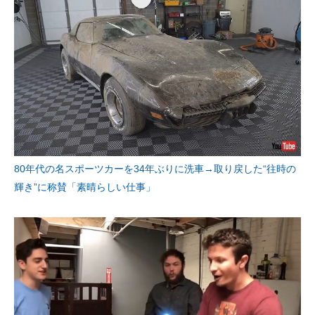
80年代の名スポーツカーを34年ぶりに洗車→取り戻した“往時の
輝き”に称賛「素晴らしい仕事」