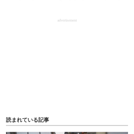
企業向けIT製品の総合サイト
IT製品の技術・比較・事例
advertisement
製造業のIT導入・活用を支援
モノづくり技術者専門サイト
エレクトロニクス専門サイト
電子設計の基本と応用
エネルギーの専門メディア
建設×テクノロジーの最前線
ちょっと気になるネットの話題
読まれている記事