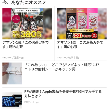
今、あなたにオススメ
アマゾン1位「このお茶ガチで
アマゾン1位「このお茶ガチで
す」噂のお茶
す」噂のお茶
PR(ハーブ健康本舗)
PR(ハーブ健康本舗)
「これ欲しい」 どこでも“マグネット対応”に!?
ニトリの便利シートがキッチン周...
FPが解説！Apple製品を分割手数料0円で入手する
方法とは？
PR(Fav-Log)