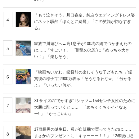
「もう泣きそう」川口春奈、純白ウエディングドレス姿
4
にネット騒然「ほんとに綺麗」「この笑顔が切なすぎ
る」
家族で川遊びへ→高1息子が100均の網でつかまえたの
5
は……「すごい！」 “衝撃の光景”に「めっちゃ大き
い！」「楽しそう」
「映画ちいかわ」鑑賞前の楽しそうな子どもたち→“鑑
6
賞後の様子”に2900万表示「そうなるわなw」「分かる
よ」「いったい何が」
XLサイズの“でかすぎ”Tシャツ→154センチ女性のために
7
大胆に削っていくと…… 「めちゃくちゃイイなぁ
ー!!」「かっこいい」
17歳長男の誕生日、母が自販機で買ってきたのは……
8
まさかのプレゼントに「キャーーー！！」「2年後に絶