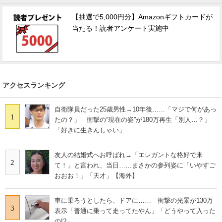
【抽選で5,000円分】Amazonギフトカードが
当たる！読者アンケート実施中
アクセスランキング
自衛隊員だった25歳男性→10年後……「マジで何があっ
1
たの？」 衝撃の“現在の姿”が180万再生「別人…？」
「好きに生きんしゃい」
友人の結婚式へお呼ばれ→「エレガントな格好で来
2
て！」と言われ、当日……まさかの参列姿に「いやすご
おおお！」「天才」【海外】
車に乗ろうとしたら、ドアに…… 衝撃の光景が130万
3
表示「普通に乗って走ってたやん」「どうやって入った
の!?」