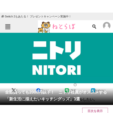
🎁 Switch 2もあたる！ プレゼントキャンペーン実施中！
ねとらぼメニュー
TOP
ニュース
エンタメ
クイズ
グルメ
地域
住まい
教育・育児
動物
リサーチ
2024/03/02 07:15（公開）
X
Share
LINE
hatena
会員記事
全部買っても2000円以下！ ニトリ社員がオススメする
「新生活に揃えたいキッチングッズ」3選
「オイル&ビネガーボトル オーク」で追いオイルしたい。
メディア
目次を表示
注目記事を集めた総合ページ