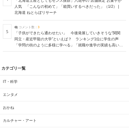
「北海道土産としてもセンス抜群」六花亭の“店舗限定”お菓子が
人気 「こんなの初めて」「箱買いするべきだった」（1/2） |
北海道 ねとらぼリサーチ
コメント数：
3
5
「子供ができたら通わせたい」 今後発展していきそうな“関関
同立・産近甲龍の大学”といえば？ ランキング1位に学生の声
「学問の街のように多様に学べる」「就職や進学の実績も高い」
| 大学 ねとらぼリサーチ
カテゴリ一覧
IT・科学
エンタメ
おかね
カルチャー・アート