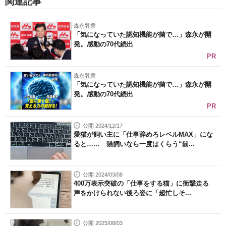
関連記事
森永乳業
「気になっていた認知機能が菌で…」森永が開
発。感動の70代続出
PR
森永乳業
「気になっていた認知機能が菌で…」森永が開
発。感動の70代続出
PR
公開 2024/12/17
愛猫が飼い主に「仕事辞めろレベルMAX」にな
ると…… 猫飼いなら一度はくらう“罰...
公開 2024/03/08
400万表示突破の「仕事をする猫」に衝撃走る
声をかけられない後ろ姿に「超忙しそ...
公開 2025/08/03