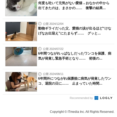
何度も吐いて元気がない愛猫→おなかの中から
出てきたのは、まさかの…… 衝撃の結果...
公開 2024/12/04
動物ギライだった父、愛猫の涙が出るほど“けな
げなお出迎え”にたまらず…… グッと...
公開 2024/07/22
6年間つながれっぱなしだったワンコを保護、病
気が発覚し緊急手術となり…… 術後の...
公開 2024/08/11
6年間外につながれ保護後に病気が発覚したワン
コ、退院の日に…… 止まっていた時間...
Recommended by
Copyright © ITmedia Inc. All Rights Reserved.