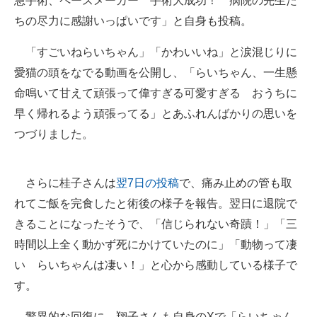
急手術、ペースメーカー 手術大成功！ 病院の先生た
ちの尽力に感謝いっぱいです」と自身も投稿。
「すごいねらいちゃん」「かわいいね」と涙混じりに
愛猫の頭をなでる動画を公開し、「らいちゃん、一生懸
命鳴いて甘えて頑張って偉すぎる可愛すぎる おうちに
早く帰れるよう頑張ってる」とあふれんばかりの思いを
つづりました。
さらに桂子さんは
翌7日の投稿
で、痛み止めの管も取
れてご飯を完食したと術後の様子を報告。翌日に退院で
きることになったそうで、「信じられない奇蹟！」「三
時間以上全く動かず死にかけていたのに」「動物って凄
い らいちゃんは凄い！」と心から感動している様子で
す。
驚異的な回復に、翔子さんも自身のXで「らいちゃん