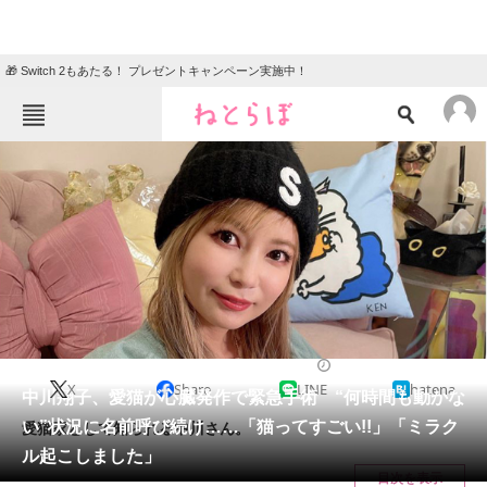
🎁 Switch 2もあたる！ プレゼントキャンペーン実施中！
ねとらぼメニュー
TOP
ニュース
エンタメ
クイズ
グルメ
地域
住まい
教育・育児
動物
リサーチ
猫
2024/03/08 14:17（公開）
X
Share
LINE
hatena
会員記事
中川翔子、愛猫が心臓発作で緊急手術 “何時間も動かな
い”状況に名前呼び続け……「猫ってすごい!!」「ミラク
愛猫家として知られる中川さん。
メディア
ル起こしました」
目次を表示
注目記事を集めた総合ページ