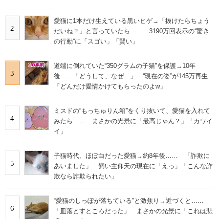
愛猫に1本だけ生えている黒いヒゲ→「抜けたらちょう
2
だいね？」と言っていたら…… 3190万回表示の“驚き
の行動”に「スゴい」「賢い」
道端に倒れていた“350グラムの子猫”を保護→10年
3
後……「どうして、なぜ…」 “現在の姿”が145万再生
「どんだけ愛情かけてもらったのよw」
ミスドの“もっちゅりん箱”をくり抜いて、愛猫を入れて
4
みたら…… まさかの光景に「最高じゃん？」「カワイ
イ」
子猫時代、ほぼ白だった愛猫→約8年後…… 「詐欺に
5
あいました」 飼い主仰天の現在に「えっ」「こんな詐
欺なら詐欺られたい」
“愛猫のしっぽが落ちている”と激焦り→近づくと……
6
「皿落とすところだった」 まさかの光景に「これは悲