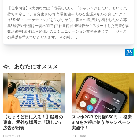
【仕事内容】<大切なのは「成長したい」「チャレンジしたい」という気
持ち!> 今こそ、自分磨きの時!市場価値を高める生涯スキルを身につけよ
う! SNS・マーケティングを学びながら、将来の選択肢を増やしたい方募
集! 経験や学歴は一切不問です! 仕事内容 未経験からスタートした先輩が多
数活躍中! まずはお客様とのコミュニケーション業務を通じて、ビジネス
の基礎を学んでいただきます。 その後、...
今、あなたにオススメ
【ちょうど目に入る！】猛暑の
スマホ2GBで月額850円～ 格安
東京、意外な場所に「涼しい」
SIMをお得に使うキャンペーン
広告が出現
実施中！
PR(ねとらぼ)
PR(IIJmio)