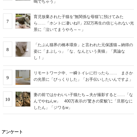
鳴でちゃう」
育児放棄された子猫を“無関係な母猫”に預けてみた
7
ら……「ホントに凄いね!!」232万再生の信じられない光
景に「泣いてまうやろ～～」
「たぶん猫界の橋本環奈」と言われた元保護猫→納得の
8
姿に「まぶしっ」「な、なんという美猫」「異論な
し！」
リモートワーク中、一瞬トイレに行ったら…… まさか
9
の光景に「びっくりした」「お手伝いしたいんですよ」
妻の前ではかわいい子猫たち→夫が撮影すると……「な
10
んでやねんw」 400万表示の“驚きの変貌”に「旦那なに
したん」「ジワるw」
アンケート