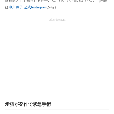
愛猫家として知られる翔子さん。抱いているのは“ぴんく”（画像
企業向けIT製品の総合サイト
は
中川翔子 公式Instagram
から）
IT製品の技術・比較・事例
advertisement
製造業のIT導入・活用を支援
モノづくり技術者専門サイト
エレクトロニクス専門サイト
電子設計の基本と応用
エネルギーの専門メディア
建設×テクノロジーの最前線
ちょっと気になるネットの話題
愛猫が発作で緊急手術