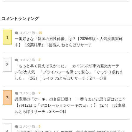
コメントランキング
コメント数：
20
1
一番好きな「韓国の男性俳優」は？【2026年版・人気投票実施
中】（投票結果） | 芸能人 ねとらぼリサーチ
コメント数：
7
2
「もっと早く買えば良かった」 カインズの“車内遮光カーテ
ン”が大人気 「プライバシーも保てて安心」「ぐっすり眠れま
した」（2/2） | ライフ ねとらぼリサーチ：2ページ目
コメント数：
7
3
兵庫県の「ケーキ」の名店10選！ 一番うまいと思う店はどこ？
【7月12日は「デコレーションケーキの日」！】（2/4） | 兵庫県
ねとらぼリサーチ：2ページ目
コメント数：
5
4