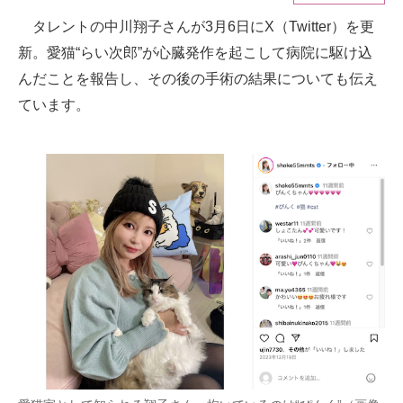
タレントの中川翔子さんが3月6日にX（Twitter）を更
ITの今と未来を見通す
新。愛猫“らい次郎”が心臓発作を起こして病院に駆け込
スマホと通信の最新トレンド
んだことを報告し、その後の手術の結果についても伝え
ています。
進化するPCとデバイスの未来
好きが集まる 比べて選べる
ビジネスと働き方のヒント
AI活用のいまが分かる
企業ITのトレンドを詳説
経営リーダーのコミュニティ
マーケ×ITの今がよく分かる
ITエンジニア向け専門サイト