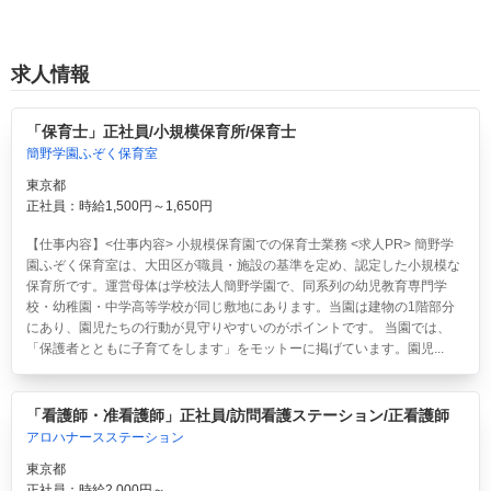
求人情報
「保育士」正社員/小規模保育所/保育士
簡野学園ふぞく保育室
東京都
正社員：時給1,500円～1,650円
【仕事内容】<仕事内容> 小規模保育園での保育士業務 <求人PR> 簡野学
園ふぞく保育室は、大田区が職員・施設の基準を定め、認定した小規模な
保育所です。運営母体は学校法人簡野学園で、同系列の幼児教育専門学
校・幼稚園・中学高等学校が同じ敷地にあります。当園は建物の1階部分
にあり、園児たちの行動が見守りやすいのがポイントです。 当園では、
「保護者とともに子育てをします」をモットーに掲げています。園児...
「看護師・准看護師」正社員/訪問看護ステーション/正看護師
アロハナースステーション
東京都
正社員：時給2,000円～