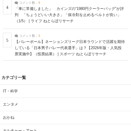
コメント数：
4
4
「車に常備しました」 カインズの“1980円クーラーバッグ”が評
判 「ちょうどいい大きさ」「保冷剤を止めるベルトが良い」
（1/5） | ライフ ねとらぼリサーチ
コメント数：
3
5
【バレーボール】ネーションズリーグ日本ラウンドで活躍を期待
している「日本男子バレー代表選手」は？【2026年版・人気投
票実施中】（投票結果） | スポーツ ねとらぼリサーチ
カテゴリ一覧
IT・科学
エンタメ
おかね
カルチャー・アート