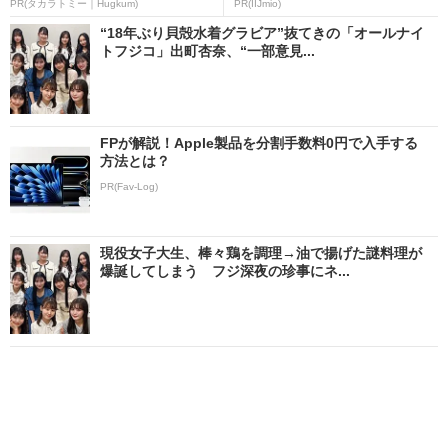
PR(タカラトミー｜Hugkum)
PR(IIJmio)
“18年ぶり貝殻水着グラビア”抜てきの「オールナイ
トフジコ」出町杏奈、“一部意見...
FPが解説！Apple製品を分割手数料0円で入手する
方法とは？
PR(Fav-Log)
現役女子大生、棒々鶏を調理→油で揚げた謎料理が
爆誕してしまう フジ深夜の珍事にネ...