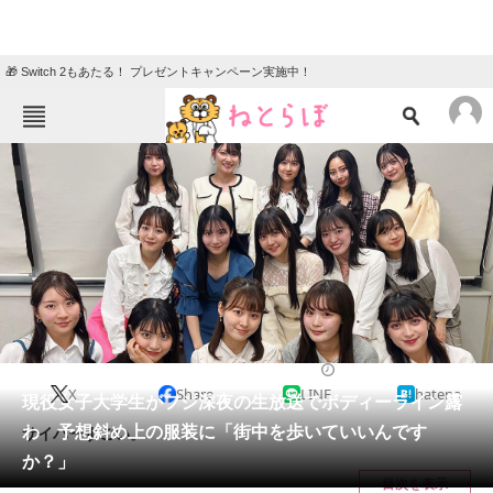
🎁 Switch 2もあたる！ プレゼントキャンペーン実施中！
ねとらぼメニュー
TOP
ニュース
エンタメ
クイズ
グルメ
地域
住まい
教育・育児
動物
リサーチ
2024/03/11 13:15（公開）
X
Share
LINE
hatena
会員記事
現役女子大学生がフジ深夜の生放送でボディーライン露
わ 予想斜め上の服装に「街中を歩いていいんです
サイバーすごい。
メディア
か？」
目次を表示
注目記事を集めた総合ページ