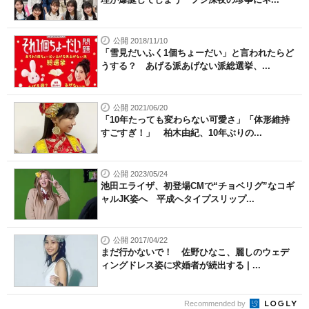
公開 2018/11/10
「雪見だいふく1個ちょーだい」と言われたらど
うする？ あげる派あげない派総選挙、...
公開 2021/06/20
「10年たっても変わらない可愛さ」「体形維持
すごすぎ！」 柏木由紀、10年ぶりの...
公開 2023/05/24
池田エライザ、初登場CMで“チョベリグ”なコギ
ャルJK姿へ 平成へタイプスリップ...
公開 2017/04/22
まだ行かないで！ 佐野ひなこ、麗しのウェデ
ィングドレス姿に求婚者が続出する | ...
Recommended by