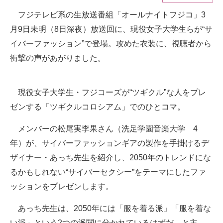
フジテレビ系の生放送番組「オールナイトフジコ」3
ITの今と未来を見通す
月9日未明（8日深夜）放送回に、現役女子大学生らが“サ
スマホと通信の最新トレンド
イバーファッション”で登場。攻めた衣装に、視聴者から
衝撃の声があがりました。
進化するPCとデバイスの未来
好きが集まる 比べて選べる
現役女子大学生・フジコーズが“ツギクル”な人をプレ
ゼンする「ツギクルコロシアム」でのひとコマ。
ビジネスと働き方のヒント
AI活用のいまが分かる
メンバーの松尾実李果さん（洗足学園音楽大学 4
年）が、サイバーファッションギアの製作を手掛けるデ
企業ITのトレンドを詳説
ザイナー・あっち先生を紹介し、2050年のトレンドにな
経営リーダーのコミュニティ
るかもしれない“サイバーセクシー”をテーマにしたファ
ッションをプレゼンします。
マーケ×ITの今がよく分かる
あっち先生は、2050年には「服を着る派」「服を着な
ITエンジニア向け専門サイト
い派」という2つの派閥に分かれているはずだ、と主