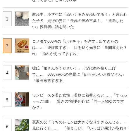
散歩中、小学生に「ぬいぐるみが歩いてる！」と言われ
2
た子犬 納得の姿に「最高の褒め言葉！」「遭遇した
い」投稿者に話を聞いた
コメダで680円の「ポテチキ」を注文→出てきたの
3
は……「逆詐欺すぎ」 目を疑う光景に「量間違えた？
w」「溢れかえってますね」
彼氏「娘さんをください！」→父は拳を振り上げ
4
て…… 509万表示の光景に「めちゃいいお義父さん」
「最高家族すぎる」
ワンピースを着た女性→着物に着替えると……「すっっ
5
っっご!!!!!」 驚きの“着痩せ姿”に「同一人物なのです
か？」
実家の父「うちのレモンは大きくなりすぎるんじゃ」→
6
見に行くと…… 「羨ましい」「いっぱい果汁が取れそ