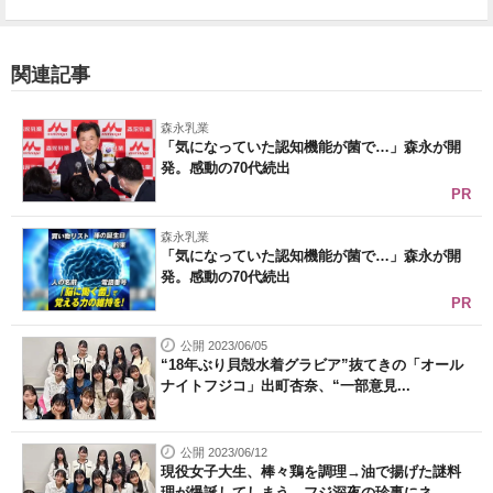
関連記事
森永乳業
「気になっていた認知機能が菌で…」森永が開
発。感動の70代続出
PR
森永乳業
「気になっていた認知機能が菌で…」森永が開
発。感動の70代続出
PR
公開 2023/06/05
“18年ぶり貝殻水着グラビア”抜てきの「オール
ナイトフジコ」出町杏奈、“一部意見...
公開 2023/06/12
現役女子大生、棒々鶏を調理→油で揚げた謎料
理が爆誕してしまう フジ深夜の珍事にネ...