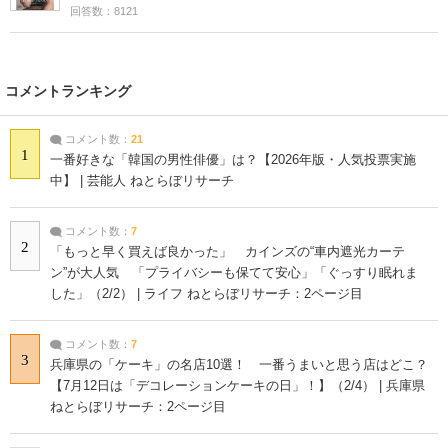
回答数：8121
コメントランキング
コメント数：
21
1
一番好きな「韓国の男性俳優」は？【2026年版・人気投票実施
中】 | 芸能人 ねとらぼリサーチ
コメント数：
7
2
「もっと早く買えば良かった」 カインズの“車内遮光カーテ
ン”が大人気 「プライバシーも保てて安心」「ぐっすり眠れま
した」（2/2） | ライフ ねとらぼリサーチ：2ページ目
コメント数：
7
3
兵庫県の「ケーキ」の名店10選！ 一番うまいと思う店はどこ？
【7月12日は「デコレーションケーキの日」！】（2/4） | 兵庫県
ねとらぼリサーチ：2ページ目