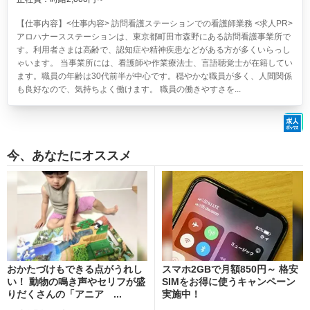
【仕事内容】<仕事内容> 訪問看護ステーションでの看護師業務 <求人PR>
アロハナースステーションは、東京都町田市森野にある訪問看護事業所で
す。利用者さまは高齢で、認知症や精神疾患などがある方が多くいらっし
ゃいます。 当事業所には、看護師や作業療法士、言語聴覚士が在籍してい
ます。職員の年齢は30代前半が中心です。穏やかな職員が多く、人間関係
も良好なので、気持ちよく働けます。 職員の働きやすさを...
今、あなたにオススメ
おかたづけもできる点がうれし
スマホ2GBで月額850円～ 格安
い！ 動物の鳴き声やセリフが盛
SIMをお得に使うキャンペーン
りだくさんの「アニア ...
実施中！