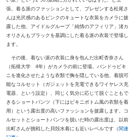
企業向けIT製品の総合サイト
張。着る派のファッションとして、プレゼンする松尾さ
んは光沢感のあるピンクのキュートな衣装をカメラに披
IT製品の技術・比較・事例
露した他、アイドルグループ「純情のアフィリア」渚カ
製造業のIT導入・活用を支援
オリさんもブラックを基調にした着る派の衣装で登場し
ます。
モノづくり技術者専門サイト
その後、着ない派の衣装に身を包んだ出町杏奈さん
エレクトロニクス専門サイト
（拓殖大学 4年）がカメラの前に登場。バンドゥビキ
電子設計の基本と応用
ニを進化させたような衣類で胸を隠している他、着脱可
能なコルセット（ガジェットを充電できるワイヤレス充
エネルギーの専門メディア
電器、という設定）、同じく気分に応じて脱ぐこともで
建設×テクノロジーの最前線
きるショートパンツ（下にはビキニボトム風の衣類を着
用）という露出度の高いファッションを披露します。コ
ちょっと気になるネットの話題
ルセットとショートパンツを脱いだ時の露出度は、以前
出町さんが挑戦した貝殻水着にも近いレベルです（
関連