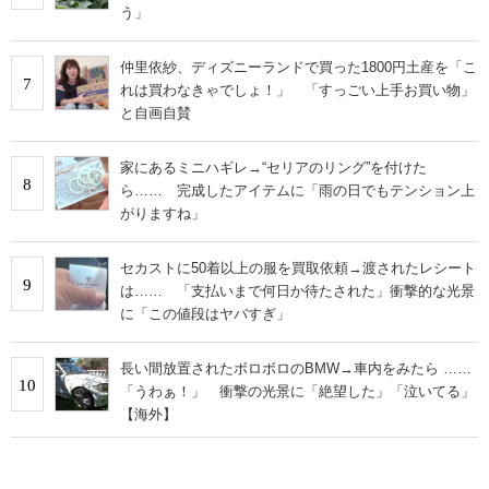
う」
仲里依紗、ディズニーランドで買った1800円土産を「こ
7
れは買わなきゃでしょ！」 「すっごい上手お買い物」
と自画自賛
家にあるミニハギレ→“セリアのリング”を付けた
8
ら…… 完成したアイテムに「雨の日でもテンション上
がりますね」
セカストに50着以上の服を買取依頼→渡されたレシート
9
は…… 「支払いまで何日か待たされた」衝撃的な光景
に「この値段はヤバすぎ」
長い間放置されたボロボロのBMW→車内をみたら ……
10
「うわぁ！」 衝撃の光景に「絶望した」「泣いてる」
【海外】