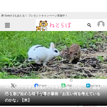
🎁 Switch 2もあたる！ プレゼントキャンペーン実施中！
ねとらぼメニュー
TOP
ニュース
エンタメ
クイズ
グルメ
地域
住まい
教育・育児
動物
リサーチ
小動物
2024/03/16 15:00（公開）
X
Share
LINE
hatena
会員記事
ペットのウサギと野生のウサギが出会ったら…… 恐る
恐る遊び始める様子が尊さ爆発「お互い何を考えている
あまりにカワイイがすぎる……！
メディア
のかな」【米】
目次を表示
注目記事を集めた総合ページ