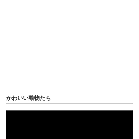
企業向けIT製品の総合サイト
IT製品の技術・比較・事例
製造業のIT導入・活用を支援
モノづくり技術者専門サイト
エレクトロニクス専門サイト
電子設計の基本と応用
エネルギーの専門メディア
かわいい動物たち
建設×テクノロジーの最前線
ちょっと気になるネットの話題