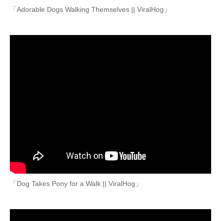
「Adorable Dogs Walking Themselves || ViralHog」
「Dog Takes Pony for a Walk || ViralHog」