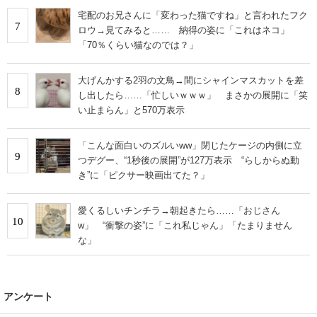
宅配のお兄さんに「変わった猫ですね」と言われたフク
7
ロウ→見てみると…… 納得の姿に「これはネコ」
「70％くらい猫なのでは？」
大げんかする2羽の文鳥→間にシャインマスカットを差
8
し出したら……「忙しいｗｗｗ」 まさかの展開に「笑
い止まらん」と570万表示
「こんな面白いのズルいww」閉じたケージの内側に立
9
つデグー、“1秒後の展開”が127万表示 “らしからぬ動
き”に「ピクサー映画出てた？」
愛くるしいチンチラ→朝起きたら……「おじさん
10
w」 “衝撃の姿”に「これ私じゃん」「たまりません
な」
アンケート