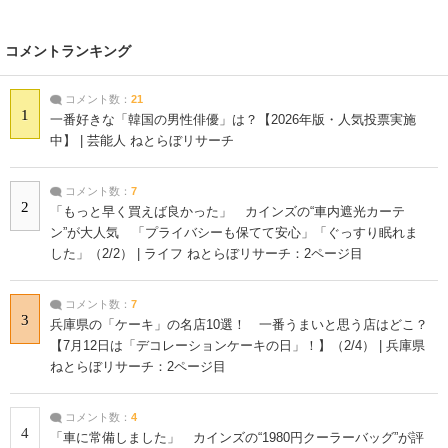
コメントランキング
コメント数：
21
1
一番好きな「韓国の男性俳優」は？【2026年版・人気投票実施
中】 | 芸能人 ねとらぼリサーチ
コメント数：
7
2
「もっと早く買えば良かった」 カインズの“車内遮光カーテ
ン”が大人気 「プライバシーも保てて安心」「ぐっすり眠れま
した」（2/2） | ライフ ねとらぼリサーチ：2ページ目
コメント数：
7
3
兵庫県の「ケーキ」の名店10選！ 一番うまいと思う店はどこ？
【7月12日は「デコレーションケーキの日」！】（2/4） | 兵庫県
ねとらぼリサーチ：2ページ目
コメント数：
4
4
「車に常備しました」 カインズの“1980円クーラーバッグ”が評