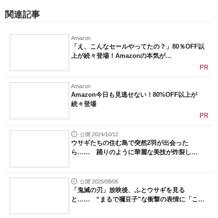
関連記事
Amazon
「え、こんなセールやってたの？」80％OFF以
上が続々登場！Amazonの本気が...
PR
Amazon
Amazon今日も見逃せない！80%OFF以上が
続々登場
PR
公開 2024/10/12
ウサギたちの住む島で突然2羽が出会った
ら…… 踊りのように華麗な美技が炸裂し
「見...
公開 2025/08/05
「鬼滅の刃」放映後、ふとウサギを見る
と…… “まるで禰豆子”な衝撃の表情に「こ
わ...