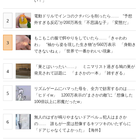
い！」
電動ドリルでインコのクチバシを削ったら…… “予想
2
外すぎる反応”が200万再生「不思議な子」「変態だ」
もこもこの服で餌やりをしていたら……「きゃわわ
3
わ」 “袖から姿を現した生き物”が560万表示 「身動き
できないねぇ」「世界で一番かわいい現象」
「巣とはいったい……」 ミニマリスト過ぎる鳩の巣が
4
発見されて話題に 「まさかの一本」「雑すぎる」
リズムゲームにハマった母を、全力で妨害するのは……
5
「ヒドイw」 1200万表示の“まさかの敵”に「想像した
100倍以上に邪魔だったw」
無人のはずが鳴りやまないドアベル→犯人はまさか
6
の…… 誰もが一度は想像するキツツキのいたずらに
「ドアじゃなくてよかった」【海外】