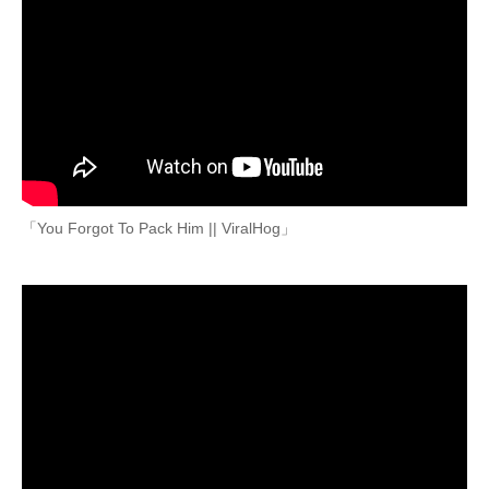
「You Forgot To Pack Him || ViralHog」