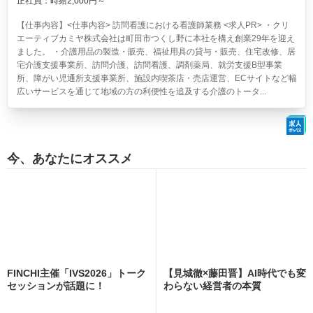
正社員：時給2,000円～
【仕事内容】<仕事内容> 訪問看護における看護師業務 <求人PR> ・クリ
エーティブカミヤ株式会社は町田市つくし野に本社を構え創業29年を迎え
ました。 ・介護用品の製造・販売、福祉用具の貸与・販売、住宅改修、居
宅介護支援事業所、訪問介護、訪問看護、調剤薬局、就労支援B型事業
所、障がい児通所支援事業所、施設内喫茶店・売店運営、ECサイトなど幅
広いサービスを通じて地域の方の利便性を追及する介護のトータ...
今、あなたにオススメ
FINCHI主催「IVS2026」トーク
【見城徹×藤田晋】AI時代でも変
セッションが話題に！
わらない経営者の本質