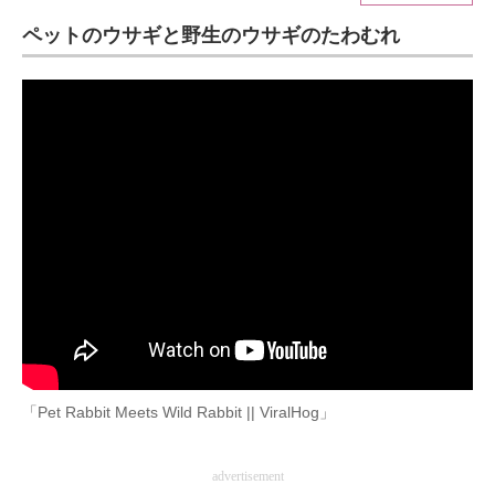
ペットのウサギと野生のウサギのたわむれ
ITの今と未来を見通す
スマホと通信の最新トレンド
進化するPCとデバイスの未来
好きが集まる 比べて選べる
ビジネスと働き方のヒント
AI活用のいまが分かる
企業ITのトレンドを詳説
経営リーダーのコミュニティ
「Pet Rabbit Meets Wild Rabbit || ViralHog」
マーケ×ITの今がよく分かる
ITエンジニア向け専門サイト
advertisement