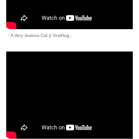
「A Very Jealous Cat || ViralHog」