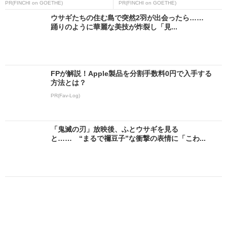
PR(FINCHI on GOETHE)
PR(FINCHI on GOETHE)
ウサギたちの住む島で突然2羽が出会ったら……
踊りのように華麗な美技が炸裂し「見...
FPが解説！Apple製品を分割手数料0円で入手する
方法とは？
PR(Fav-Log)
「鬼滅の刃」放映後、ふとウサギを見る
と…… “まるで禰豆子”な衝撃の表情に「こわ...