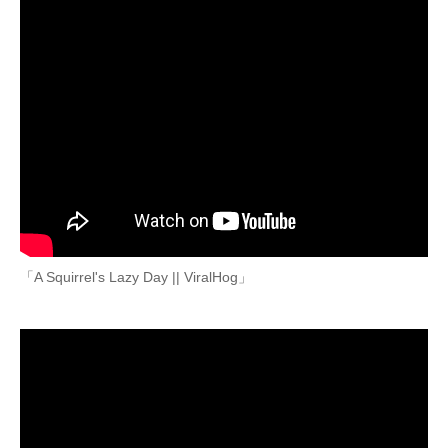
「A Squirrel's Lazy Day || ViralHog」