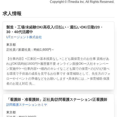
Copyright © ITmedia Inc. All Rights Reserved.
求人情報
製造・工場/未経験OK/高収入/日払い・週払いOK/日勤/20・
30・40代活躍中
UTエージェント株式会社
東京都
正社員 / 派遣社員：時給1,600円～
【仕事内容】<江東区><基本残業なし >こども園保育士のお仕事 資格があ
ればOK!高時給1600円!<履歴書不要 オンライン面接OK><入社キャンペー
ン実施中!> <仕事内容> <都内のキレイなこども園での保育> のびのび遊べ
る環境で子供達の成長を見守るお仕事です 保育補助として、先生方のフォ
ローやイベントの準備などをお願いします <具体的には…> 保育補助 保護
者のお迎え対応 先...
「看護師・准看護師」正社員/訪問看護ステーション/正看護師
訪問看護ステーションカミヤ
東京都