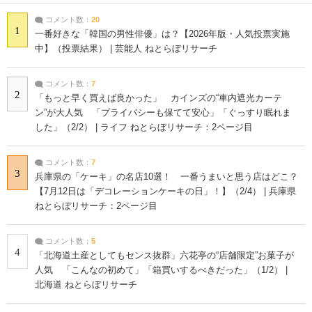
コメント数：
20
1
一番好きな「韓国の男性俳優」は？【2026年版・人気投票実施
中】（投票結果） | 芸能人 ねとらぼリサーチ
コメント数：
7
2
「もっと早く買えば良かった」 カインズの“車内遮光カーテ
ン”が大人気 「プライバシーも保てて安心」「ぐっすり眠れま
した」（2/2） | ライフ ねとらぼリサーチ：2ページ目
コメント数：
7
3
兵庫県の「ケーキ」の名店10選！ 一番うまいと思う店はどこ？
【7月12日は「デコレーションケーキの日」！】（2/4） | 兵庫県
ねとらぼリサーチ：2ページ目
コメント数：
5
4
「北海道土産としてもセンス抜群」六花亭の“店舗限定”お菓子が
人気 「こんなの初めて」「箱買いするべきだった」（1/2） |
北海道 ねとらぼリサーチ