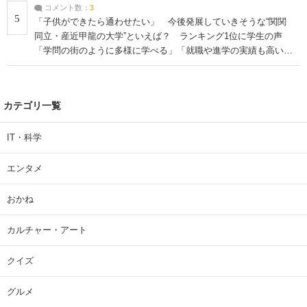
コメント数：
3
5
「子供ができたら通わせたい」 今後発展していきそうな“関関
同立・産近甲龍の大学”といえば？ ランキング1位に学生の声
「学問の街のように多様に学べる」「就職や進学の実績も高い」
| 大学 ねとらぼリサーチ
カテゴリ一覧
IT・科学
エンタメ
おかね
カルチャー・アート
クイズ
グルメ