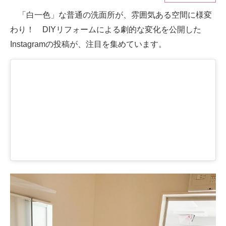
「白一色」な普通の洗面所が、雰囲気ある空間に様変
ITの今と未来を見通す
わり！ DIYリフォームによる劇的な変化を公開した
スマホと通信の最新トレンド
Instagramの投稿が、注目を集めています。
進化するPCとデバイスの未来
好きが集まる 比べて選べる
ビジネスと働き方のヒント
AI活用のいまが分かる
企業ITのトレンドを詳説
経営リーダーのコミュニティ
マーケ×ITの今がよく分かる
ITエンジニア向け専門サイト