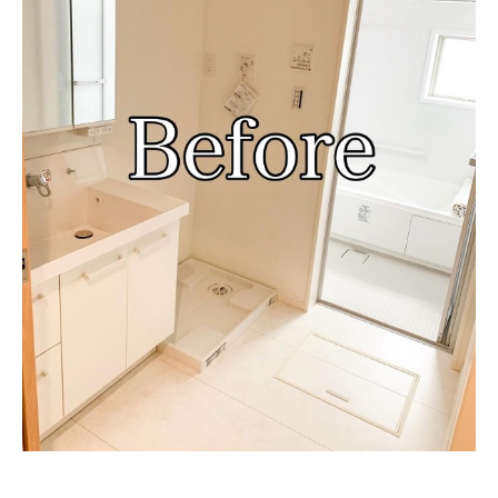
企業向けIT製品の総合サイト
IT製品の技術・比較・事例
製造業のIT導入・活用を支援
モノづくり技術者専門サイト
エレクトロニクス専門サイト
電子設計の基本と応用
エネルギーの専門メディア
建設×テクノロジーの最前線
ちょっと気になるネットの話題