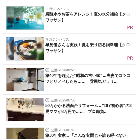
マガジンハウス
炭酸水やお茶をアレンジ！夏の水分補給【クロ
ワッサン】
PR
マガジンハウス
早見優さんも実践！夏を乗り切る鍋料理【クロ
ワッサン】
PR
公開 2026/02/20
築40年を超えた“昭和の古い家”→夫妻でコツコ
ツとリノベしたら…… 雰囲気ガラリ...
公開 2025/07/03
50万かかる洗面台リフォーム→“DIY初心者”の3
児ママが8万円で…… プロ顔負...
公開 2026/01/10
築30年実家→「こんな玄関じゃ誰も呼べない」