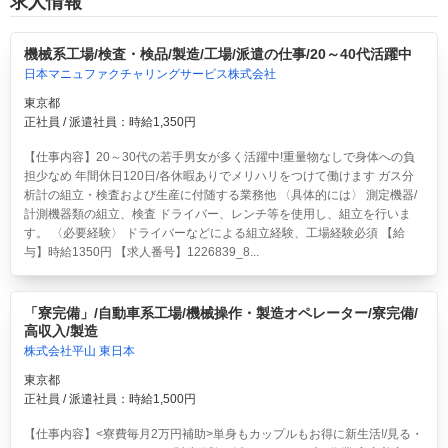
求人情報
機械系工場/検査・検品/製造/工場/派遣の仕事/20～40代活躍中
日本マニュファクチャリングサービス株式会社
東京都
正社員 / 派遣社員：時給1,350円
【仕事内容】20～30代の若手男女が多く活躍中!重量物なしで身体への負
担少なめ 年間休日120日/各休暇ありでメリハリをつけて働けます ガス分
析計の組立・検査および生産に付随する業務他 〈具体的には〉 測定機器/
計測機器類の組立、検査 ドライバー、レンチ等を使用し、組立を行いま
す。 〈必要経験〉 ドライバーなどによる組立経験、工場経験必須 【給
与】時給1350円 【求人番号】1226839_8...
「寮完備」/自動車系工場/機械操作・製造オペレーター/寮完備/
高収入/製造
株式会社平山 東日本
東京都
正社員 / 派遣社員：時給1,500円
【仕事内容】<寮費毎月2万円補助>単身もカップルもお得に新生活!/見る・