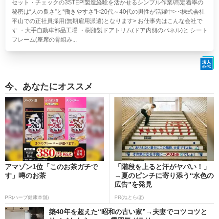
セット・チェックの3STEP!製造経験を活かせるシンプル作業/高定着率の
秘密は“人の良さ”と“働きやすさ”!<20代～40代の男性が活躍中> <株式会社
平山での正社員採用(無期雇用派遣)となります> お仕事先はこんな会社で
す ・大手自動車部品工場 ・樹脂製ドアトリム(ドア内側のパネル)と シート
フレーム(座席の骨組み...
今、あなたにオススメ
アマゾン1位「このお茶ガチで
「階段を上ると汗がヤバい！」
す」噂のお茶
→夏のピンチに寄り添う“水色の
広告”を発見
PR(ハーブ健康本舗)
PR(ねとらぼ)
築40年を超えた“昭和の古い家”→夫妻でコツコツと