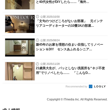
と40代女性がDIYしたら……「海外...
公開 2025/10/30
「文句のつけどころがないお部屋」 元インテ
リアコーディネーターの10畳1Kの部屋...
公開 2025/08/24
築45年のお家を理想の住まい目指してリノベー
ション＆DIY センスあふれるシニア...
公開 2025/11/28
21歳美大生が、パッとしない洗面所を“ネジ不使
用”でリノベしたら…… 「こんなD...
Recommended by
Copyright © ITmedia Inc. All Rights Reserved.