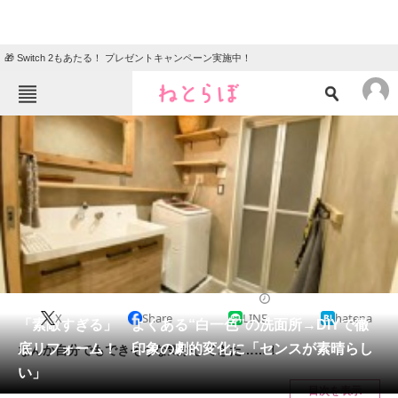
🎁 Switch 2もあたる！ プレゼントキャンペーン実施中！
ねとらぼメニュー
TOP
ニュース
エンタメ
クイズ
グルメ
地域
住まい
教育・育児
動物
リサーチ
住まい
2024/03/23 11:00（公開）
X
Share
LINE
hatena
会員記事
「素敵すぎる」 よくある“白一色”の洗面所→DIYで徹
底リフォーム！ 印象の劇的変化に「センスが素晴らし
なんか自分でもできそうな気がしてきた……！
メディア
い」
目次を表示
注目記事を集めた総合ページ