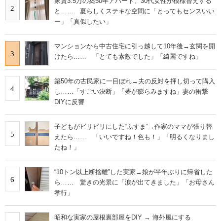
家賃3.5万の築50年アパート、30代女性が模様替えする
2
と…… 夏らしくステキな空間に「とってもセンスいい
ー」「真似したい」
マンションから中古住宅に引っ越して10年後→玄関を開
3
けたら…… 「とても素敵でした」「綺麗ですね」
築50年の古民家に一目ぼれ→夫の反対を押し切って購入
4
し……「すごい決断」「夢が膨らみますね」妻の衝撃
DIYに反響
子どもがビリビリにした“ふすま”→作家のママが張り替
5
えたら…… 「いいですね！色も！」「明るくなりまし
たね！」
“10トン以上断捨離”した実家→娘が半年ぶりに帰省した
6
ら…… 驚きの光景に「涙が出てきました」「お母さん
孝行」
昭和な実家の屋根裏部屋をDIY → 海外風にする