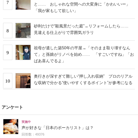
7
と…… おしゃれな空間への大変身に「かわいいー」
「我が家もして欲しい」
砂利だけで“殺風景だった庭”→リフォームしたら……
8
見違える仕上がりで雰囲気ガラリ
祖母が遺した築50年の平屋→「そのまま取り壊すなん
9
て」と孫娘がリノベを始め…… 「すごいですね」「お
ばあ喜んでるよ」
奥行きが深すぎて難しい“押し入れ収納” プロのリアル
10
な収納で分かる“使いやすくするポイント”が参考になる
アンケート
実施中
声が好きな「日本のボーカリスト」は？
回答数：49376