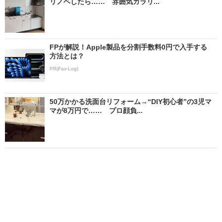
リノベしたら…… 雰囲気ガラリ...
FPが解説！Apple製品を分割手数料0円で入手する
方法とは？
PR(Fav-Log)
50万かかる洗面台リフォーム→“DIY初心者”の3児マ
マが8万円で…… プロ顔負...