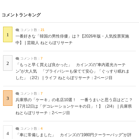
コメントランキング
コメント数：
21
1
一番好きな「韓国の男性俳優」は？【2026年版・人気投票実施
中】 | 芸能人 ねとらぼリサーチ
コメント数：
7
2
「もっと早く買えば良かった」 カインズの“車内遮光カーテ
ン”が大人気 「プライバシーも保てて安心」「ぐっすり眠れま
した」（2/2） | ライフ ねとらぼリサーチ：2ページ目
コメント数：
7
3
兵庫県の「ケーキ」の名店10選！ 一番うまいと思う店はどこ？
【7月12日は「デコレーションケーキの日」！】（2/4） | 兵庫県
ねとらぼリサーチ：2ページ目
コメント数：
4
4
「車に常備しました」 カインズの“1980円クーラーバッグ”が評