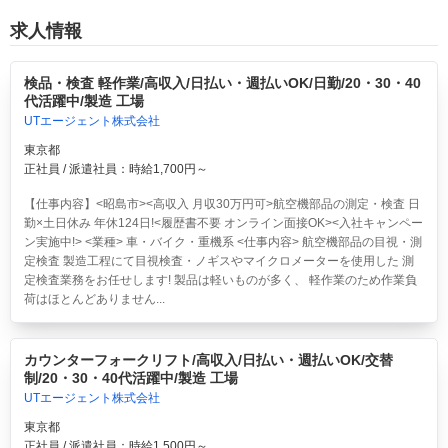
求人情報
検品・検査 軽作業/高収入/日払い・週払いOK/日勤/20・30・40
代活躍中/製造 工場
UTエージェント株式会社
東京都
正社員 / 派遣社員：時給1,700円～
【仕事内容】<昭島市><高収入 月収30万円可>航空機部品の測定・検査 日
勤×土日休み 年休124日!<履歴書不要 オンライン面接OK><入社キャンペー
ン実施中!> <業種> 車・バイク・重機系 <仕事内容> 航空機部品の目視・測
定検査 製造工程にて目視検査・ノギスやマイクロメーターを使用した 測
定検査業務をお任せします! 製品は軽いものが多く、 軽作業のため作業負
荷はほとんどありません...
カウンターフォークリフト/高収入/日払い・週払いOK/交替
制/20・30・40代活躍中/製造 工場
UTエージェント株式会社
東京都
正社員 / 派遣社員：時給1,500円～