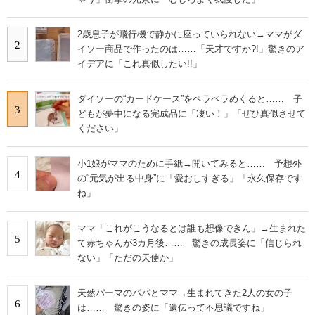
2歳息子が飛行機で静かに座っていられない→ママがダ
2
イソー商品で作ったのは……「天才ですか?!」驚きのア
イデアに「これ真似したい!!」
ダイソーの“カードケース”をペラペラめくると…… 子
3
どもが夢中になる完成品に「凄い！」「ぜひ真似させて
ください」
小1娘がママのために手紙→開いてみると…… 予想外
4
の“元気が出る中身”に「愛おしすぎる」「永久保存です
ね」
ママ「これがこうなるとは誰も想像できん」→生まれた
5
て赤ちゃんが3カ月後…… 驚きの成長姿に「信じられ
ない」「ただの天使か」
天然パーマのパパとママ→生まれてきた2人の女の子
6
は…… 驚きの姿に「遺伝って不思議ですね」