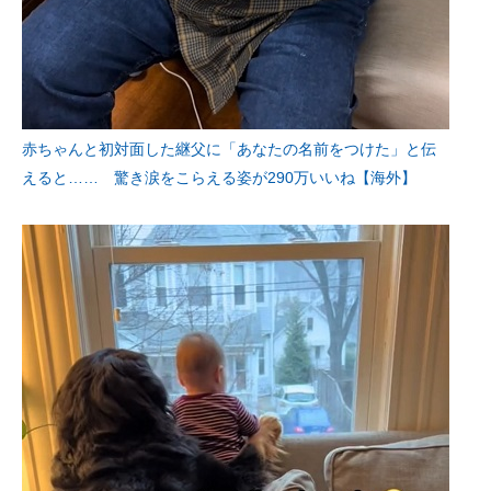
赤ちゃんと初対面した継父に「あなたの名前をつけた」と伝
えると…… 驚き涙をこらえる姿が290万いいね【海外】