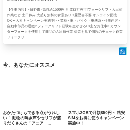
【仕事内容】<日野市>高時給1500円 月収32万円可!フォークリフト入出荷
作業など 土日休み 大盛り無料の食堂あり <履歴書不要 オンライン面接
OK><入社キャンペーン実施中!> <業種> 車・バイク・重機系 <仕事内容>
自動車部品の運搬!/ フォークリフト経験を生かせる! <主なお仕事> カウン
ターフォークを使用して商品の入出荷作業 伝票を見て個数のチェック作業
フォークリ...
今、あなたにオススメ
おかたづけもできる点がうれし
スマホ2GBで月額850円～ 格安
い！ 動物の鳴き声やセリフが盛
SIMをお得に使うキャンペーン
りだくさんの「アニア ...
実施中！