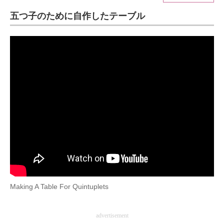
五つ子のために自作したテーブル
ITの今と未来を見通す
スマホと通信の最新トレンド
進化するPCとデバイスの未来
好きが集まる 比べて選べる
ビジネスと働き方のヒント
AI活用のいまが分かる
企業ITのトレンドを詳説
経営リーダーのコミュニティ
Making A Table For Quintuplets
マーケ×ITの今がよく分かる
ITエンジニア向け専門サイト
advertisement