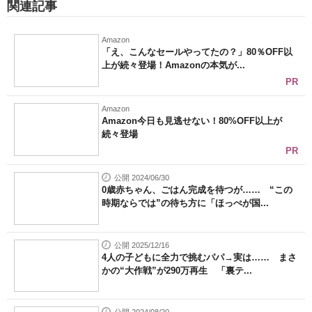
関連記事
Amazon
「え、こんなセールやってたの？」80％OFF以
上が続々登場！Amazonの本気が...
PR
Amazon
Amazon今日も見逃せない！80%OFF以上が
続々登場
PR
公開 2024/06/30
0歳赤ちゃん、ごはん完成を待つが…… “この
時期ならでは”の待ち方に「ほっぺが国...
公開 2025/12/16
4人の子どもに全力で挑むパパ→実は…… まさ
かの“大作戦”が290万再生 「裏テ...