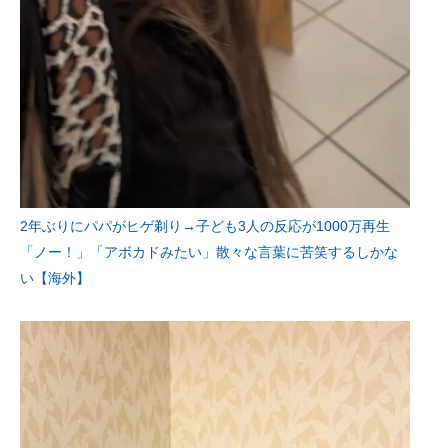
2年ぶりにパパがヒゲ剃り→子ども3人の反応が1000万再生
「ノー！」「アボカドみたい」散々な言葉に苦笑するしかな
い【海外】