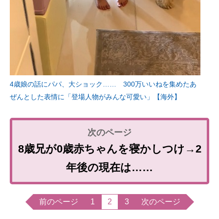
4歳娘の話にパパ、大ショック…… 300万いいねを集めたあ
ぜんとした表情に「登場人物がみんな可愛い」【海外】
8歳兄が0歳赤ちゃんを寝かしつけ→2
年後の現在は……
前のページ
1
2
3
次のページ