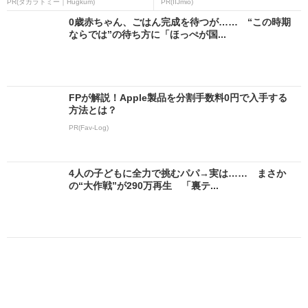
PR(タカラトミー｜Hugkum)
PR(IIJmio)
0歳赤ちゃん、ごはん完成を待つが…… “この時期
ならでは”の待ち方に「ほっぺが国...
FPが解説！Apple製品を分割手数料0円で入手する
方法とは？
PR(Fav-Log)
4人の子どもに全力で挑むパパ→実は…… まさか
の“大作戦”が290万再生 「裏テ...