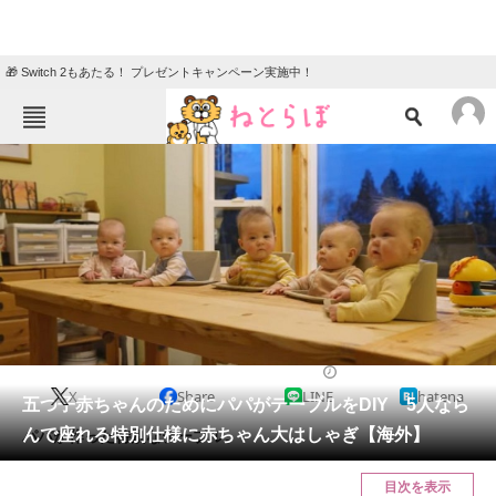
🎁 Switch 2もあたる！ プレゼントキャンペーン実施中！
ねとらぼメニュー
TOP
ニュース
エンタメ
クイズ
グルメ
地域
住まい
教育・育児
動物
リサーチ
育児
2024/03/27 10:30（公開）
X
Share
LINE
hatena
会員記事
五つ子赤ちゃんのためにパパがテーブルをDIY 5人なら
んで座れる特別仕様に赤ちゃん大はしゃぎ【海外】
パパが作った特別なテーブル。
メディア
目次を表示
注目記事を集めた総合ページ