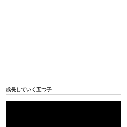
企業向けIT製品の総合サイト
IT製品の技術・比較・事例
製造業のIT導入・活用を支援
モノづくり技術者専門サイト
エレクトロニクス専門サイト
電子設計の基本と応用
エネルギーの専門メディア
成長していく五つ子
建設×テクノロジーの最前線
ちょっと気になるネットの話題