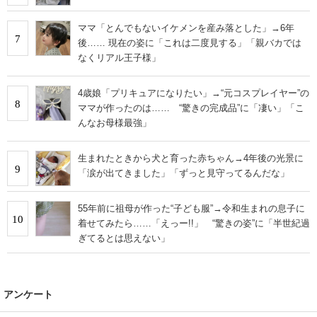
ママ「とんでもないイケメンを産み落とした」→6年
7
後…… 現在の姿に「これは二度見する」「親バカでは
なくリアル王子様」
4歳娘「プリキュアになりたい」→“元コスプレイヤー”の
8
ママが作ったのは…… “驚きの完成品”に「凄い」「こ
んなお母様最強」
生まれたときから犬と育った赤ちゃん→4年後の光景に
9
「涙が出てきました」「ずっと見守ってるんだな」
55年前に祖母が作った“子ども服”→令和生まれの息子に
10
着せてみたら……「えっー!!」 “驚きの姿”に「半世紀過
ぎてるとは思えない」
アンケート