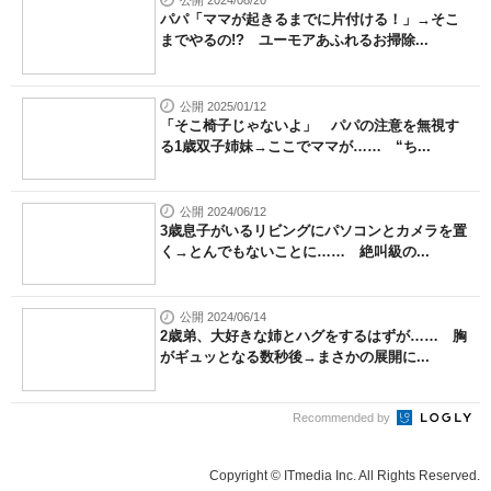
公開 2024/08/20
パパ「ママが起きるまでに片付ける！」→そこ
までやるの!? ユーモアあふれるお掃除...
公開 2025/01/12
「そこ椅子じゃないよ」 パパの注意を無視す
る1歳双子姉妹→ここでママが…… “ち...
公開 2024/06/12
3歳息子がいるリビングにパソコンとカメラを置
く→とんでもないことに…… 絶叫級の...
公開 2024/06/14
2歳弟、大好きな姉とハグをするはずが…… 胸
がギュッとなる数秒後→まさかの展開に...
Recommended by
Copyright © ITmedia Inc. All Rights Reserved.