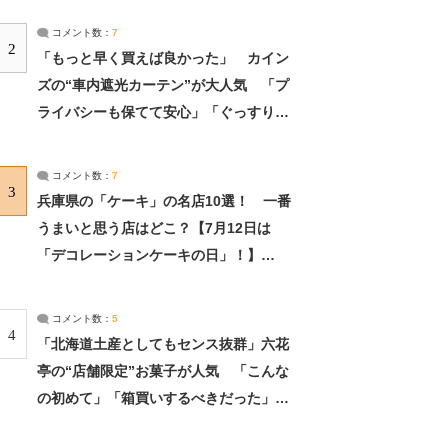
コメント数：
7
2
「もっと早く買えば良かった」 カイン
ズの“車内遮光カーテン”が大人気 「プ
ライバシーも保てて安心」「ぐっすり眠
れました」（2/2） | ライフ ねとらぼリ
サーチ：2ページ目
コメント数：
7
3
兵庫県の「ケーキ」の名店10選！ 一番
うまいと思う店はどこ？【7月12日は
「デコレーションケーキの日」！】
（2/4） | 兵庫県 ねとらぼリサーチ：2ペ
ージ目
コメント数：
5
4
「北海道土産としてもセンス抜群」六花
亭の“店舗限定”お菓子が人気 「こんな
の初めて」「箱買いするべきだった」
（1/2） | 北海道 ねとらぼリサーチ