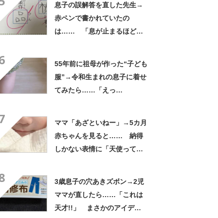
5
息子の誤解答を直した先生→
赤ペンで書かれていたの
は…… 「息が止まるほど笑
った」まさかの光景に「先生
6
もお疲れですな」
55年前に祖母が作った“子ども
服”→令和生まれの息子に着せ
てみたら……「えっ
ー!!」 “驚きの姿”に「半世
7
紀過ぎてるとは思えない」
ママ「あざといねー」→5カ月
赤ちゃんを見ると…… 納得
しかない表情に「天使ってい
るんだ」「イチコロです」
8
「投げ銭してもいいです
3歳息子の穴あきズボン→2児
か？」
ママが直したら……「これは
天才!!」 まさかのアイデア