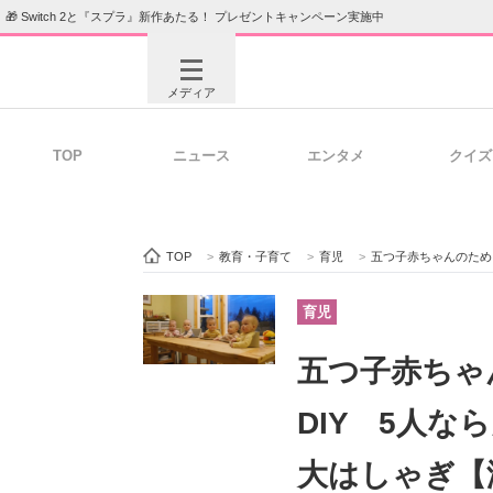
🎁 Switch 2と『スプラ』新作あたる！ プレゼントキャンペーン実施中
メディア
TOP
ニュース
エンタメ
クイズ
注目記事を集めた総合ページ
ITの今
TOP
>
教育・子育て
>
育児
>
五つ子赤ちゃんのため
ビジネスと働き方のヒント
AI活用
育児
五つ子赤ちゃ
ITエンジニア向け専門サイト
企業向けI
DIY 5人
大はしゃぎ【