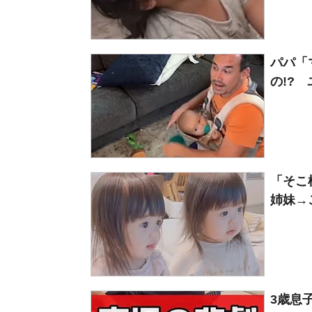
パパ「
の!? 
「そこ
姉妹→
3歳息