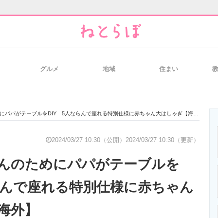
グルメ
地域
住まい
と未来を見通す
スマホと通信の最新トレンド
進化するPCとデ
にパパがテーブルをDIY 5人ならんで座れる特別仕様に赤ちゃん大はしゃぎ【海外】
のいまが分かる
企業ITのトレンドを詳説
経営リーダーの
2024/03/27 10:30（公開）
2024/03/27 10:30（更新）
んのためにパパがテーブルを
T製品の総合サイト
IT製品の技術・比較・事例
製造業のIT導入
ならんで座れる特別仕様に赤ちゃん
海外】