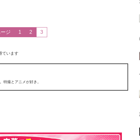
ページ
1
2
3
得ています
。特撮とアニメが好き。