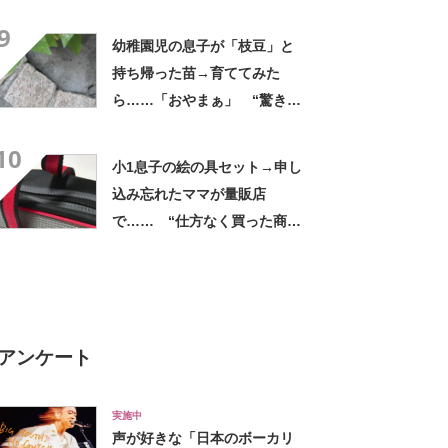
に「真似したすぎる」「素
9
敵」
幼稚園児の息子が「枝豆」と
持ち帰った苗→育ててみた
ら……「おやまぁ」 “驚きの
光景”に「夏だーって感じ」
10
小1息子の絵の具セット→申し
込み忘れたママが量販店
で…… “仕方なく買った商
品”に「こういうのがいい」
「オンリーワンでかっこい
い」
アンケート
実施中
声が好きな「日本のボーカリ