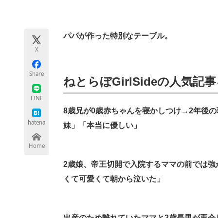
モノづくり技術者専門サイト
エレクトロ
パパが作った特別なテーブル。
X
ちょっと気になるネットの話題
Share
ねとらぼGirlSideの人気
LINE
8歳兄が0歳赤ちゃんを寝かしつけ→2年後
hatena
妹」「本当に優しい」
Home
2歳娘、帝王切開で入院するママの前では強
くて可愛くて朝から泣いた」
出産のため離れていたママと2歳長男が再会