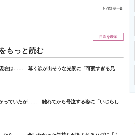
ニクス専門サイト
電子設計の基本と応用
エネルギーの専
羽野源一郎
目次を表示
記事をもっと読む
の現在は…… 尊く涙が出そうな光景に「可愛すぎる兄
がっていたが…… 離れてから号泣する姿に「いじらし
したら…… 会いたかった気持ちがあふれるハグに「も