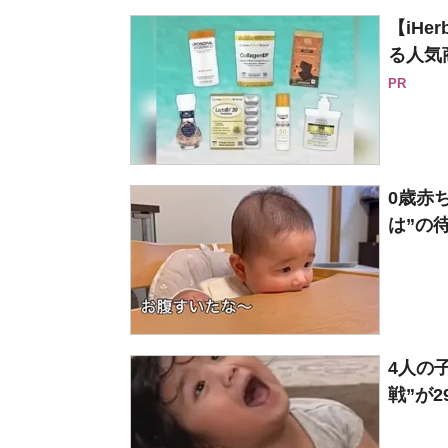
【iH
る人気
PR
0歳赤
は”の待
4人の
戦”が2