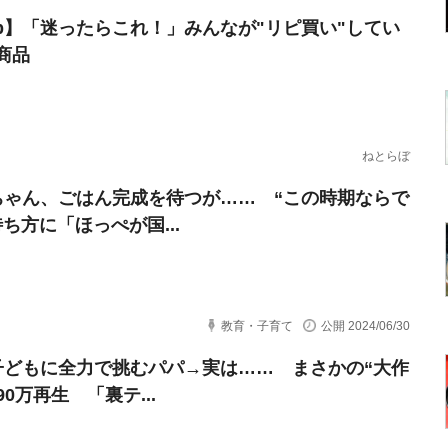
erb】「迷ったらこれ！」みんなが"リピ買い"してい
商品
ねとらぼ
ちゃん、ごはん完成を待つが…… “この時期ならで
ち方に「ほっぺが国...
教育・子育て
公開 2024/06/30
子どもに全力で挑むパパ→実は…… まさかの“大作
90万再生 「裏テ...