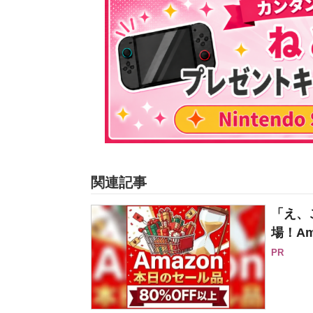
関連記事
「え、
場！Am
PR