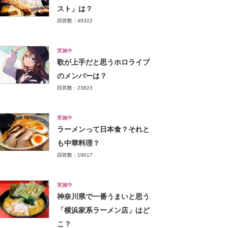
スト」は？
回答数：49322
実施中
歌が上手だと思うホロライブ
のメンバーは？
回答数：23823
実施中
ラーメンって日本食？それと
も中華料理？
回答数：19617
実施中
神奈川県で一番うまいと思う
「横浜家系ラーメン店」はど
こ？