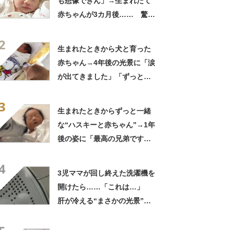
も想像できん」→生まれたて
赤ちゃんが3カ月後…… 驚き
の成長姿に「信じられない」
2
「ただの天使か」
生まれたときから犬と育った
赤ちゃん→4年後の光景に「涙
が出てきました」「ずっと見
守ってるんだな」
3
生まれたときからずっと一緒
な“ハスキーと赤ちゃん”→1年
後の姿に「最高の兄弟です
ね」「アカン泣いてまう」
4
3児ママが回し終えた洗濯機を
開けたら……「これは…」
肝が冷える“まさかの光景”に
「お疲れ様です」「すごい」