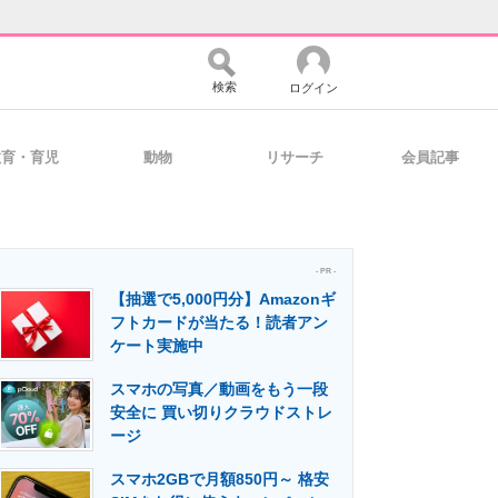
検索
ログイン
教育・育児
動物
リサーチ
会員記事
バイスの未来
好きが集まる 比べて選べる
- PR -
【抽選で5,000円分】Amazonギ
コミュニティ
マーケ×ITの今がよく分かる
フトカードが当たる！読者アン
ケート実施中
スマホの写真／動画をもう一段
・活用を支援
安全に 買い切りクラウドストレ
ージ
スマホ2GBで月額850円～ 格安