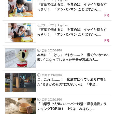
セガフェイブ｜HugKum
「言葉で伝える力」を育めば、イヤイヤ期もす
っきり！ 「アンパンマン ことばずかん...
PR
セガフェイブ｜HugKum
「言葉で伝える力」を育めば、イヤイヤ期もす
っきり！ 「アンパンマン ことばずかん...
PR
公開 2025/02/18
本当に「こけし」ですか……？ 雪で“いかつい
装い”になってしまった光景が宮城の大...
公開 2024/09/16
こ、これは……！ 広島市にウワサ通り存在し
た“まさかのもの”に9万いいね 「本当...
公開 2023/12/10
「山梨県で人気のスーパー銭湯・温泉施設」ラ
ンキングTOP10！ 1位は「みはらし...