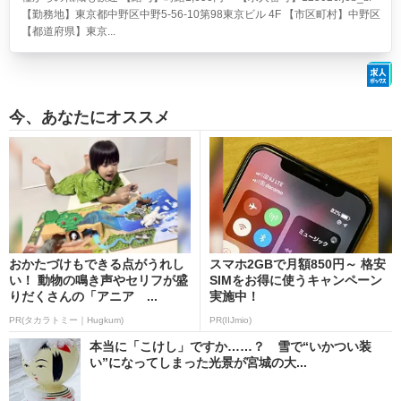
【勤務地】東京都中野区中野5-56-10第98東京ビル 4F 【市区町村】中野区
【都道府県】東京...
今、あなたにオススメ
おかたづけもできる点がうれし
スマホ2GBで月額850円～ 格安
い！ 動物の鳴き声やセリフが盛
SIMをお得に使うキャンペーン
りだくさんの「アニア ...
実施中！
PR(タカラトミー｜Hugkum)
PR(IIJmio)
本当に「こけし」ですか……？ 雪で“いかつい装
い”になってしまった光景が宮城の大...