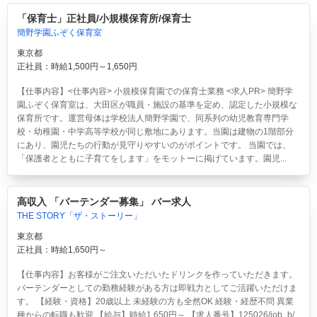
「保育士」正社員/小規模保育所/保育士
簡野学園ふぞく保育室
東京都
正社員：時給1,500円～1,650円
【仕事内容】<仕事内容> 小規模保育園での保育士業務 <求人PR> 簡野学
園ふぞく保育室は、大田区が職員・施設の基準を定め、認定した小規模な
保育所です。運営母体は学校法人簡野学園で、同系列の幼児教育専門学
校・幼稚園・中学高等学校が同じ敷地にあります。当園は建物の1階部分
にあり、園児たちの行動が見守りやすいのがポイントです。 当園では、
「保護者とともに子育てをします」をモットーに掲げています。園児...
高収入 「バーテンダー募集」 バー求人
THE STORY「ザ・ストーリー」
東京都
正社員：時給1,650円～
【仕事内容】お客様がご注文いただいたドリンクを作っていただきます。
バーテンダーとしての勤務経験がある方は即戦力としてご活躍いただけま
す。 【経験・資格】20歳以上 未経験の方も全然OK 経験・経歴不問 異業
種からの転職も歓迎 【給与】時給1,650円～ 【求人番号】125026/job_b/