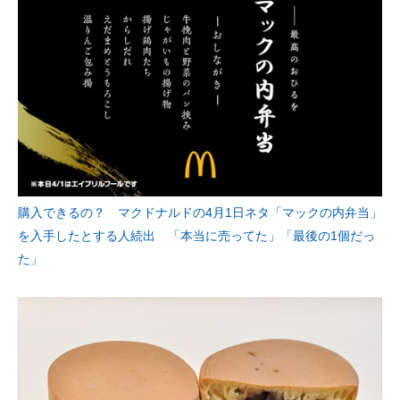
購入できるの？ マクドナルドの4月1日ネタ「マックの内弁当」
を入手したとする人続出 「本当に売ってた」「最後の1個だっ
た」