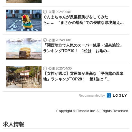
公開 2024/09/01
ぐんまちゃんが反復横跳びをしてみた
ら…… “まさかの場所”での俊敏な県境超えに
「...
公開 2024/11/01
「関西地方で人気のスーパー銭湯・温泉施設」
ランキングTOP10！ 1位は「お亀の...
公開 2025/04/30
【女性が選ぶ】雰囲気が最高な「甲信越の温泉
地」ランキングTOP28！ 第1位は「...
Recommended by
Copyright © ITmedia Inc. All Rights Reserved.
求人情報