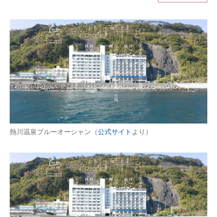
ITの今と未来を見通す
スマホと通信の最新トレンド
進化するPCとデバイスの未来
好きが集まる 比べて選べる
ビジネスと働き方のヒント
AI活用のいまが分かる
熱川温泉ブルーオーシャン（
公式サイト
より）
企業ITのトレンドを詳説
経営リーダーのコミュニティ
マーケ×ITの今がよく分かる
ITエンジニア向け専門サイト