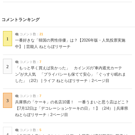
コメントランキング
コメント数：
21
1
一番好きな「韓国の男性俳優」は？【2026年版・人気投票実施
中】 | 芸能人 ねとらぼリサーチ
コメント数：
7
2
「もっと早く買えば良かった」 カインズの“車内遮光カーテ
ン”が大人気 「プライバシーも保てて安心」「ぐっすり眠れま
した」（2/2） | ライフ ねとらぼリサーチ：2ページ目
コメント数：
7
3
兵庫県の「ケーキ」の名店10選！ 一番うまいと思う店はどこ？
【7月12日は「デコレーションケーキの日」！】（2/4） | 兵庫県
ねとらぼリサーチ：2ページ目
コメント数：
5
4