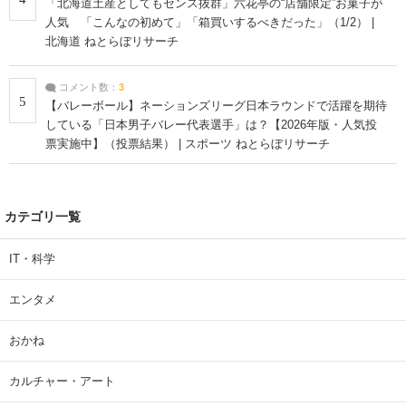
「北海道土産としてもセンス抜群」六花亭の“店舗限定”お菓子が
人気 「こんなの初めて」「箱買いするべきだった」（1/2） |
北海道 ねとらぼリサーチ
コメント数：
3
5
【バレーボール】ネーションズリーグ日本ラウンドで活躍を期待
している「日本男子バレー代表選手」は？【2026年版・人気投
票実施中】（投票結果） | スポーツ ねとらぼリサーチ
カテゴリ一覧
IT・科学
エンタメ
おかね
カルチャー・アート