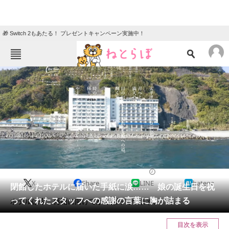
🎁 Switch 2もあたる！ プレゼントキャンペーン実施中！
ねとらぼメニュー
TOP
ニュース
エンタメ
クイズ
グルメ
地域
住まい
教育・育児
動物
リサーチ
静岡県
2024/04/02 19:15（公開）
X
Share
LINE
hatena
会員記事
閉館したホテルに届いた手紙に涙…… 娘の誕生日を祝
ってくれたスタッフへの感謝の言葉に胸が詰まる
ホテルは今、再開に向けてがんばっています。
メディア
目次を表示
注目記事を集めた総合ページ