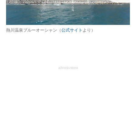
企業向けIT製品の総合サイト
IT製品の技術・比較・事例
熱川温泉ブルーオーシャン（
公式サイト
より）
製造業のIT導入・活用を支援
モノづくり技術者専門サイト
エレクトロニクス専門サイト
advertisement
電子設計の基本と応用
エネルギーの専門メディア
建設×テクノロジーの最前線
ちょっと気になるネットの話題