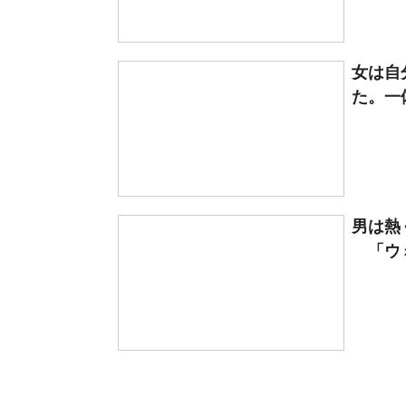
女は自
た。一
男は熱
「ウミ