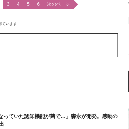
3
4
5
6
次のページ
得ています
なっていた認知機能が菌で…」森永が開発。感動の
出