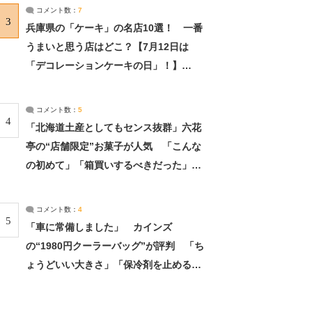
サーチ：2ページ目
コメント数：
7
3
兵庫県の「ケーキ」の名店10選！ 一番
うまいと思う店はどこ？【7月12日は
「デコレーションケーキの日」！】
（2/4） | 兵庫県 ねとらぼリサーチ：2ペ
ージ目
コメント数：
5
4
「北海道土産としてもセンス抜群」六花
亭の“店舗限定”お菓子が人気 「こんな
の初めて」「箱買いするべきだった」
（1/2） | 北海道 ねとらぼリサーチ
コメント数：
4
5
「車に常備しました」 カインズ
の“1980円クーラーバッグ”が評判 「ち
ょうどいい大きさ」「保冷剤を止めるベ
ルトが良い」（1/5） | ライフ ねとらぼ
リサーチ