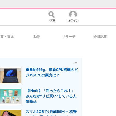
検索
ログイン
教育・育児
動物
リサーチ
会員記事
バイスの未来
好きが集まる 比べて選べる
- PR -
重量約999g、最新CPU搭載のビ
コミュニティ
マーケ×ITの今がよく分かる
ジネスPCの実力は？
【iHerb】「迷ったらこれ！」
・活用を支援
みんなが"リピ買い"している人
気商品
スマホ2GBで月額850円～ 格安