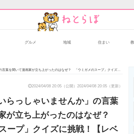
グルメ
地域
住まい
と未来を見通す
スマホと通信の最新トレンド
進化するPCとデ
を聞いて漫画家が立ち上がったのはなぜ？ 「ウミガメのスープ」クイズに挑戦！【レベル1】
のいまが分かる
企業ITのトレンドを詳説
経営リーダーの
2024/04/08 20:05（公開）
2024/04/08 20:05（更新）
いらっしゃいませんか」の言葉
T製品の総合サイト
IT製品の技術・比較・事例
製造業のIT導入
画家が立ち上がったのはなぜ？
スープ」クイズに挑戦！【レベ