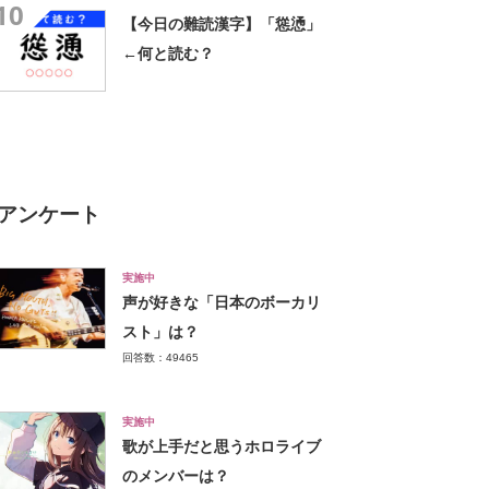
10
【今日の難読漢字】「慫慂」
←何と読む？
アンケート
実施中
声が好きな「日本のボーカリ
スト」は？
回答数：49465
実施中
歌が上手だと思うホロライブ
のメンバーは？