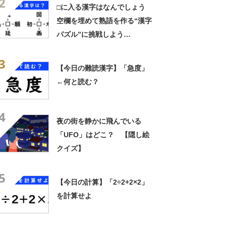
2
□に入る漢字はなんでしょう
空欄を埋めて熟語を作る“漢字
パズル”に挑戦しよう
（26/08/05）
3
【今日の難読漢字】「急度」
←何と読む？
4
夜の街を静かに飛んでいる
「UFO」はどこ？ 【隠し絵
クイズ】
5
【今日の計算】「2÷2+2×2」
を計算せよ