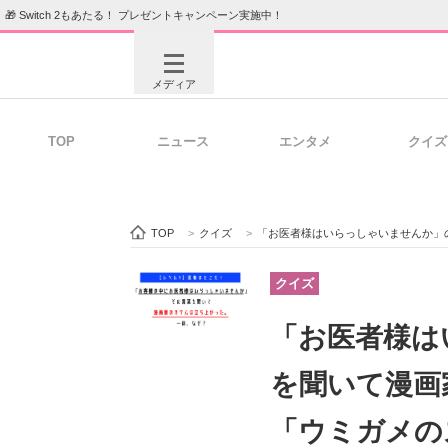
🎁 Switch 2もあたる！ プレゼントキャンペーン実施中！
メディア
TOP
ニュース
エンタメ
クイズ
注目記事を集めた総合ページ
ITの今
TOP
>
クイズ
>
「お医者様はいらっしゃいませんか」の言葉
ビジネスと働き方のヒント
AI活用
クイズ
「お医者様は
ITエンジニア向け専門サイト
企業向けI
を聞いて漫
「ウミガメの