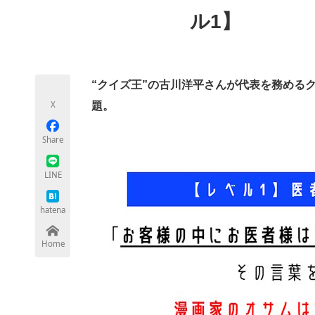
モノづくり技術者専門サイト
エレクトロ
ル1】
ちょっと気になるネットの話題
“クイズ王”の古川洋平さんが代表を務める
X
題。
Share
LINE
hatena
Home