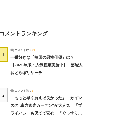
コメントランキング
コメント数：
21
1
一番好きな「韓国の男性俳優」は？
【2026年版・人気投票実施中】 | 芸能人
ねとらぼリサーチ
コメント数：
7
2
「もっと早く買えば良かった」 カイン
ズの“車内遮光カーテン”が大人気 「プ
ライバシーも保てて安心」「ぐっすり眠
れました」（2/2） | ライフ ねとらぼリ