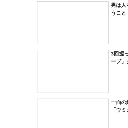
男は人
うこと
3回握
ープ」
一面の
「ウミ