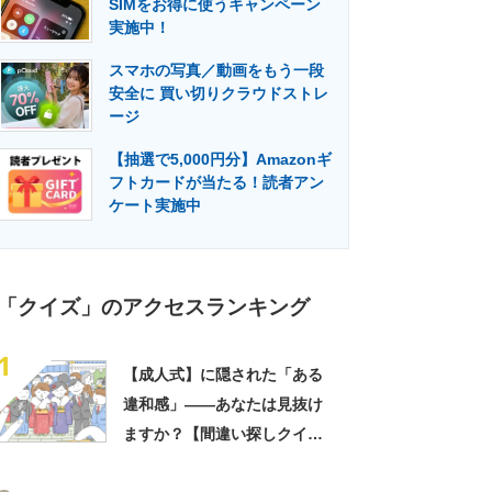
SIMをお得に使うキャンペーン
門メディア
建設×テクノロジーの最前線
実施中！
スマホの写真／動画をもう一段
安全に 買い切りクラウドストレ
ージ
【抽選で5,000円分】Amazonギ
フトカードが当たる！読者アン
ケート実施中
「クイズ」のアクセスランキング
1
【成人式】に隠された「ある
違和感」――あなたは見抜け
ますか？【間違い探しクイ
ズ】