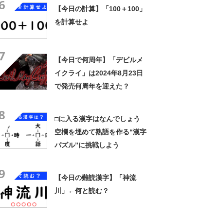
6
【今日の計算】「100＋100」
を計算せよ
7
【今日で何周年】「デビルメ
イクライ」は2024年8月23日
で発売何周年を迎えた？
8
□に入る漢字はなんでしょう
空欄を埋めて熟語を作る“漢字
パズル”に挑戦しよう
9
【今日の難読漢字】「神流
川」←何と読む？