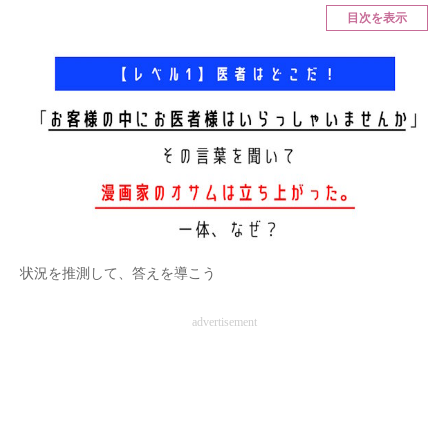
目次を表示
ITの今と未来を見通す
スマホと通信の最新トレンド
進化するPCとデバイスの未来
好きが集まる 比べて選べる
ビジネスと働き方のヒント
AI活用のいまが分かる
状況を推測して、答えを導こう
企業ITのトレンドを詳説
advertisement
経営リーダーのコミュニティ
マーケ×ITの今がよく分かる
ITエンジニア向け専門サイト