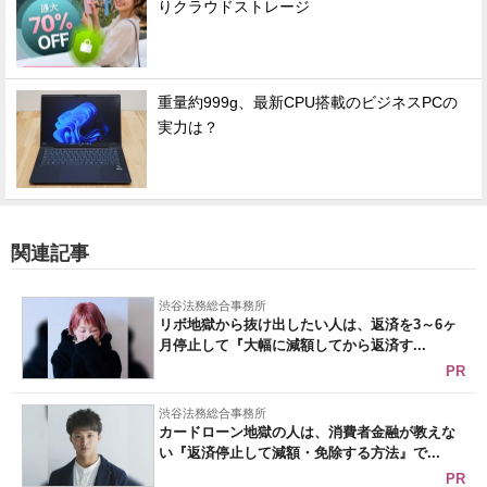
りクラウドストレージ
重量約999g、最新CPU搭載のビジネスPCの
実力は？
関連記事
渋谷法務総合事務所
リボ地獄から抜け出したい人は、返済を3～6ヶ
月停止して『大幅に減額してから返済す...
PR
渋谷法務総合事務所
カードローン地獄の人は、消費者金融が教えな
い『返済停止して減額・免除する方法』で...
PR