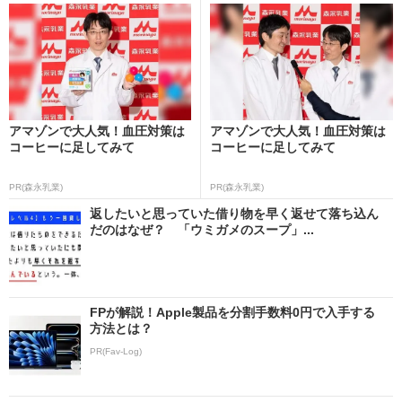
アマゾンで大人気！血圧対策は
アマゾンで大人気！血圧対策は
コーヒーに足してみて
コーヒーに足してみて
PR(森永乳業)
PR(森永乳業)
返したいと思っていた借り物を早く返せて落ち込ん
だのはなぜ？ 「ウミガメのスープ」...
FPが解説！Apple製品を分割手数料0円で入手する
方法とは？
PR(Fav-Log)