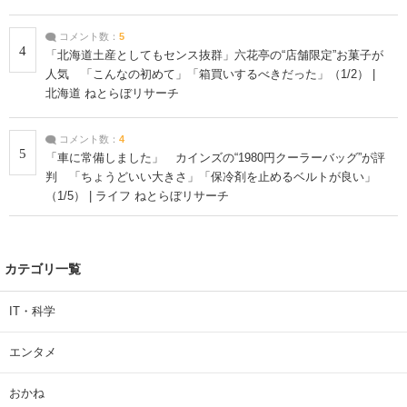
コメント数：
5
4
「北海道土産としてもセンス抜群」六花亭の“店舗限定”お菓子が
人気 「こんなの初めて」「箱買いするべきだった」（1/2） |
北海道 ねとらぼリサーチ
コメント数：
4
5
「車に常備しました」 カインズの“1980円クーラーバッグ”が評
判 「ちょうどいい大きさ」「保冷剤を止めるベルトが良い」
（1/5） | ライフ ねとらぼリサーチ
カテゴリ一覧
IT・科学
エンタメ
おかね