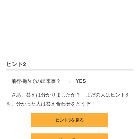
企業向けIT製品の総合サイト
IT製品の技術・比較・事例
製造業のIT導入・活用を支援
モノづくり技術者専門サイト
エレクトロニクス専門サイト
ヒント2
電子設計の基本と応用
飛行機内での出来事？ →
YES
エネルギーの専門メディア
さあ、答えは分かりましたか？ まだの人はヒント3
建設×テクノロジーの最前線
を、分かった人は答え合わせをどうぞ！
ちょっと気になるネットの話題
ヒント3を見る