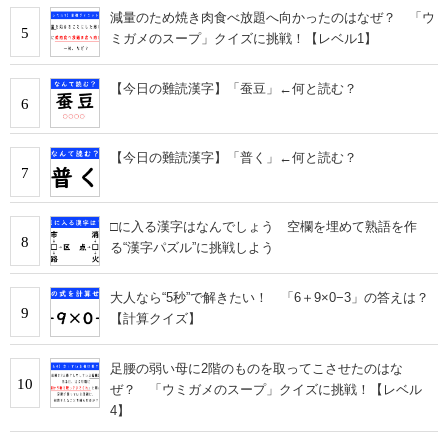
減量のため焼き肉食べ放題へ向かったのはなぜ？ 「ウ
5
ミガメのスープ」クイズに挑戦！【レベル1】
【今日の難読漢字】「蚕豆」←何と読む？
6
【今日の難読漢字】「普く」←何と読む？
7
□に入る漢字はなんでしょう 空欄を埋めて熟語を作
8
る“漢字パズル”に挑戦しよう
大人なら“5秒”で解きたい！ 「6＋9×0−3」の答えは？
9
【計算クイズ】
足腰の弱い母に2階のものを取ってこさせたのはな
10
ぜ？ 「ウミガメのスープ」クイズに挑戦！【レベル
4】