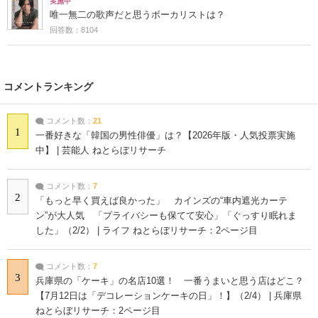
実施中
唯一無二の歌声だと思うボーカリストは？
回答数：8104
コメントランキング
コメント数：
21
1
一番好きな「韓国の男性俳優」は？【2026年版・人気投票実施
中】 | 芸能人 ねとらぼリサーチ
コメント数：
7
2
「もっと早く買えば良かった」 カインズの“車内遮光カーテ
ン”が大人気 「プライバシーも保てて安心」「ぐっすり眠れま
した」（2/2） | ライフ ねとらぼリサーチ：2ページ目
コメント数：
7
3
兵庫県の「ケーキ」の名店10選！ 一番うまいと思う店はどこ？
【7月12日は「デコレーションケーキの日」！】（2/4） | 兵庫県
ねとらぼリサーチ：2ページ目