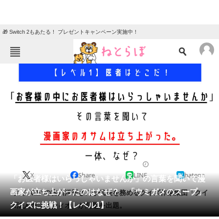
🎁 Switch 2もあたる！ プレゼントキャンペーン実施中！
ねとらぼメニュー
TOP
ニュース
エンタメ
クイズ
グルメ
地域
住まい
教育・育児
動物
リサーチ
クイズ
2024/04/08 20:05（公開）
X
Share
LINE
hatena
会員記事
「お医者様はいらっしゃいませんか」の言葉を聞いて漫
画家が立ち上がったのはなぜ？ 「ウミガメのスープ」
“クイズ王”の古川洋平さんが代表を務めるクイズ作家集団「クイ
メディア
クイズに挑戦！【レベル1】
ズ法人カプリティオ」が問題を出題。
注目記事を集めた総合ページ