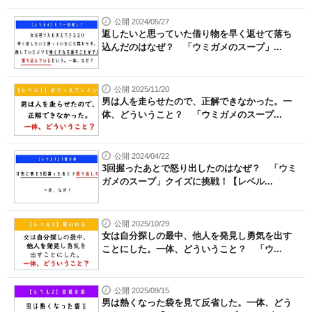
公開 2024/05/27
返したいと思っていた借り物を早く返せて落ち
込んだのはなぜ？ 「ウミガメのスープ」...
公開 2025/11/20
男は人を走らせたので、正解できなかった。一
体、どういうこと？ 「ウミガメのスープ...
公開 2024/04/22
3回握ったあとで怒り出したのはなぜ？ 「ウミ
ガメのスープ」クイズに挑戦！【レベル...
公開 2025/10/29
女は自分探しの最中、他人を発見し勇気を出す
ことにした。一体、どういうこと？ 「ウ...
公開 2025/09/15
男は熱くなった袋を見て反省した。一体、どう