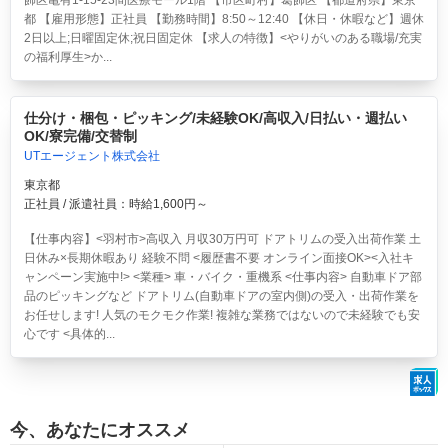
飾区亀有1-15-23間医療モール1階 【市区町村】葛飾区 【都道府県】東京
都 【雇用形態】正社員 【勤務時間】8:50～12:40 【休日・休暇など】週休
2日以上;日曜固定休;祝日固定休 【求人の特徴】<やりがいのある職場/充実
の福利厚生>か...
仕分け・梱包・ピッキング/未経験OK/高収入/日払い・週払い
OK/寮完備/交替制
UTエージェント株式会社
東京都
正社員 / 派遣社員：時給1,600円～
【仕事内容】<羽村市>高収入 月収30万円可 ドアトリムの受入出荷作業 土
日休み×長期休暇あり 経験不問 <履歴書不要 オンライン面接OK><入社キ
ャンペーン実施中!> <業種> 車・バイク・重機系 <仕事内容> 自動車ドア部
品のピッキングなど ドアトリム(自動車ドアの室内側)の受入・出荷作業を
お任せします! 人気のモクモク作業! 複雑な業務ではないので未経験でも安
心です <具体的...
今、あなたにオススメ