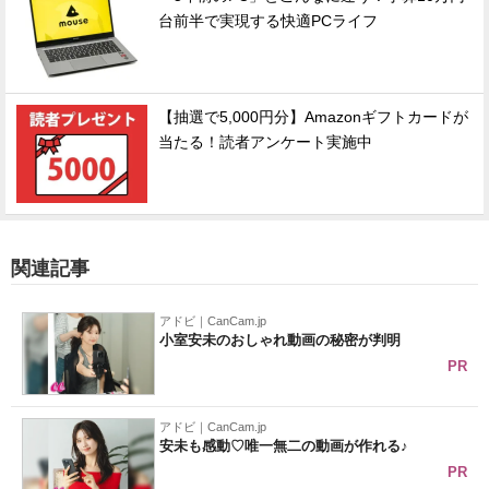
台前半で実現する快適PCライフ
【抽選で5,000円分】Amazonギフトカードが
当たる！読者アンケート実施中
関連記事
アドビ｜CanCam.jp
小室安未のおしゃれ動画の秘密が判明
PR
アドビ｜CanCam.jp
安未も感動♡唯一無二の動画が作れる♪
PR