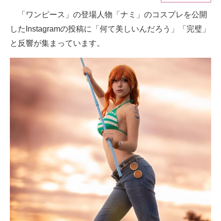
「ワンピース」の登場人物「ナミ」のコスプレを公開
ITの今と未来を見通す
したInstagramの投稿に「何て美しいんだろう」「完璧」
スマホと通信の最新トレンド
と反響が集まっています。
進化するPCとデバイスの未来
好きが集まる 比べて選べる
ビジネスと働き方のヒント
AI活用のいまが分かる
企業ITのトレンドを詳説
経営リーダーのコミュニティ
マーケ×ITの今がよく分かる
ITエンジニア向け専門サイト