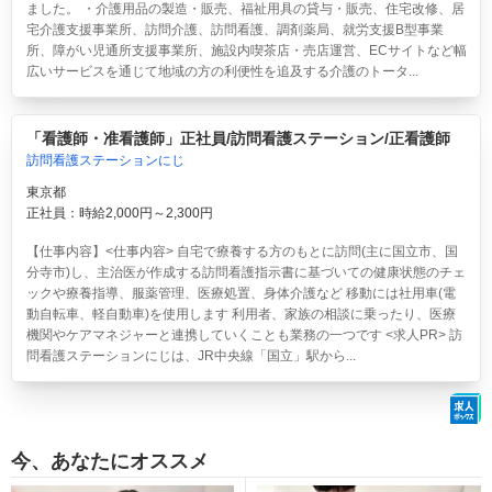
ました。 ・介護用品の製造・販売、福祉用具の貸与・販売、住宅改修、居
宅介護支援事業所、訪問介護、訪問看護、調剤薬局、就労支援B型事業
所、障がい児通所支援事業所、施設内喫茶店・売店運営、ECサイトなど幅
広いサービスを通じて地域の方の利便性を追及する介護のトータ...
「看護師・准看護師」正社員/訪問看護ステーション/正看護師
訪問看護ステーションにじ
東京都
正社員：時給2,000円～2,300円
【仕事内容】<仕事内容> 自宅で療養する方のもとに訪問(主に国立市、国
分寺市)し、主治医が作成する訪問看護指示書に基づいての健康状態のチェ
ックや療養指導、服薬管理、医療処置、身体介護など 移動には社用車(電
動自転車、軽自動車)を使用します 利用者、家族の相談に乗ったり、医療
機関やケアマネジャーと連携していくことも業務の一つです <求人PR> 訪
問看護ステーションにじは、JR中央線「国立」駅から...
今、あなたにオススメ