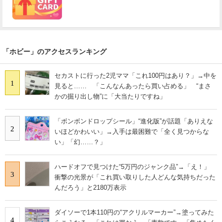
「ホビー」のアクセスランキング
セカストに行った2児ママ「これ100円はあり？」→中を
1
見ると…… 「こんなんあったら買い占める」 “まさ
かの掘り出し物”に「大当たりですね」
「ボンボンドロップシール」“進化版”が話題「ありえな
2
いほどかわいい」→入手は最困難で「全く見つからな
い」「幻……？」
ハードオフで見つけた“5万円のジャンク品”→「え！」
3
衝撃の光景が「これ買い取りした人どんな気持ちだった
んだろう」と2180万表示
ダイソーで1本110円の“アクリルマーカー”→塗ってみた
4