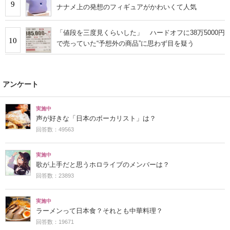
9
ナナメ上の発想のフィギュアがかわいくて人気
「値段を三度見くらいした」 ハードオフに38万5000円
10
で売っていた“予想外の商品”に思わず目を疑う
アンケート
実施中
声が好きな「日本のボーカリスト」は？
回答数：49563
実施中
歌が上手だと思うホロライブのメンバーは？
回答数：23893
実施中
ラーメンって日本食？それとも中華料理？
回答数：19671