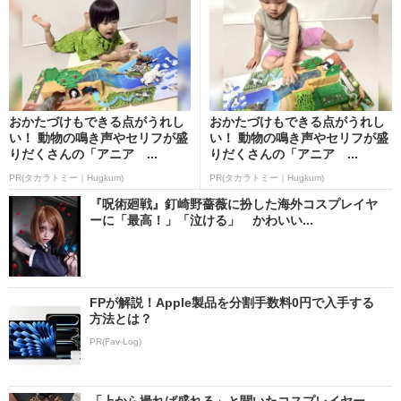
おかたづけもできる点がうれし
おかたづけもできる点がうれし
い！ 動物の鳴き声やセリフが盛
い！ 動物の鳴き声やセリフが盛
りだくさんの「アニア ...
りだくさんの「アニア ...
PR(タカラトミー｜Hugkum)
PR(タカラトミー｜Hugkum)
『呪術廻戦』釘崎野薔薇に扮した海外コスプレイヤ
ーに「最高！」「泣ける」 かわいい...
FPが解説！Apple製品を分割手数料0円で入手する
方法とは？
PR(Fav-Log)
「上から撮れば盛れる」と聞いたコスプレイヤー→