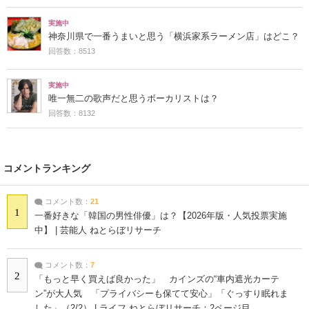
実施中
神奈川県で一番うまいと思う「横浜家系ラーメン店」はどこ？
回答数：8513
実施中
唯一無二の歌声だと思うボーカリストは？
回答数：8132
コメントランキング
コメント数：
21
1
一番好きな「韓国の男性俳優」は？【2026年版・人気投票実施
中】 | 芸能人 ねとらぼリサーチ
コメント数：
7
2
「もっと早く買えば良かった」 カインズの“車内遮光カーテ
ン”が大人気 「プライバシーも保てて安心」「ぐっすり眠れま
した」（2/2） | ライフ ねとらぼリサーチ：2ページ目