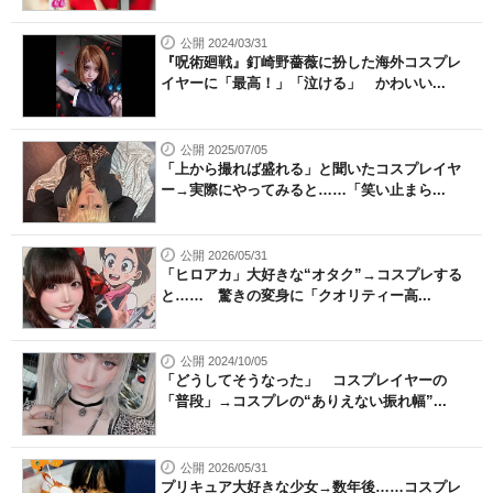
公開 2024/03/31
『呪術廻戦』釘崎野薔薇に扮した海外コスプレ
イヤーに「最高！」「泣ける」 かわいい...
公開 2025/07/05
「上から撮れば盛れる」と聞いたコスプレイヤ
ー→実際にやってみると……「笑い止まら...
公開 2026/05/31
「ヒロアカ」大好きな“オタク”→コスプレする
と…… 驚きの変身に「クオリティー高...
公開 2024/10/05
「どうしてそうなった」 コスプレイヤーの
「普段」→コスプレの“ありえない振れ幅”...
公開 2026/05/31
プリキュア大好きな少女→数年後……コスプレ