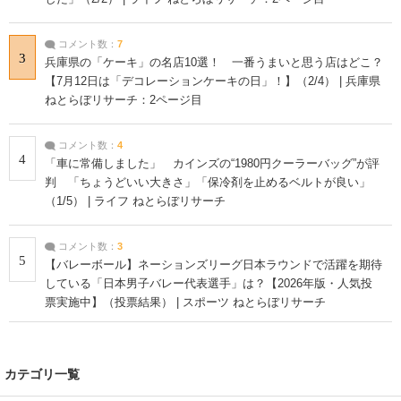
コメント数：
7
3
兵庫県の「ケーキ」の名店10選！ 一番うまいと思う店はどこ？
【7月12日は「デコレーションケーキの日」！】（2/4） | 兵庫県
ねとらぼリサーチ：2ページ目
コメント数：
4
4
「車に常備しました」 カインズの“1980円クーラーバッグ”が評
判 「ちょうどいい大きさ」「保冷剤を止めるベルトが良い」
（1/5） | ライフ ねとらぼリサーチ
コメント数：
3
5
【バレーボール】ネーションズリーグ日本ラウンドで活躍を期待
している「日本男子バレー代表選手」は？【2026年版・人気投
票実施中】（投票結果） | スポーツ ねとらぼリサーチ
カテゴリ一覧