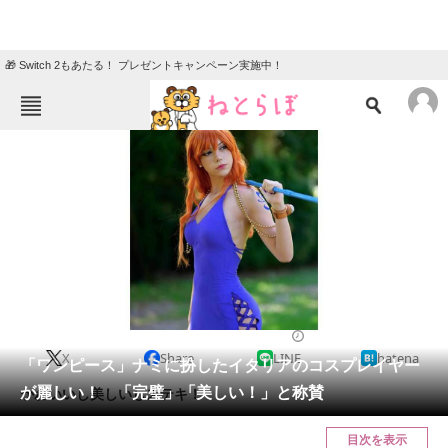
🎁 Switch 2もあたる！ プレゼントキャンペーン実施中！
ねとらぼメニュー
TOP
ニュース
エンタメ
クイズ
グルメ
地域
住まい
教育・育児
動物
リサーチ
ホビー
2024/04/28 10:00（公開）
X
Share
LINE
hatena
会員記事
「ワンピース」ナミに扮したイタリアのコスプレイヤー
が麗しい！ 「完璧」「美しい！」と称賛
かわいいし美しいしステキ！
メディア
目次を表示
注目記事を集めた総合ページ