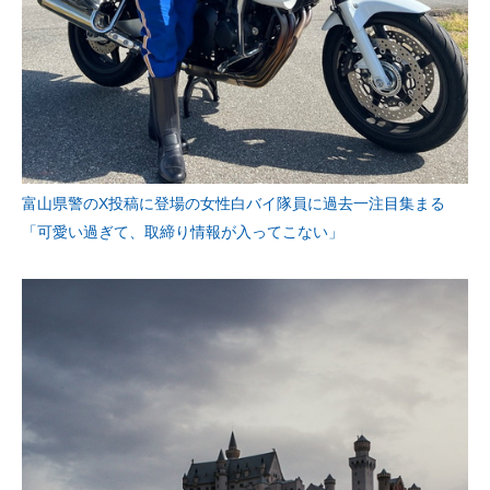
企業向けIT製品の総合サイト
IT製品の技術・比較・事例
製造業のIT導入・活用を支援
モノづくり技術者専門サイト
富山県警のX投稿に登場の女性白バイ隊員に過去一注目集まる
エレクトロニクス専門サイト
「可愛い過ぎて、取締り情報が入ってこない」
電子設計の基本と応用
エネルギーの専門メディア
建設×テクノロジーの最前線
ちょっと気になるネットの話題