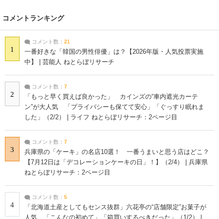
コメントランキング
コメント数：
21
1
一番好きな「韓国の男性俳優」は？【2026年版・人気投票実施
中】 | 芸能人 ねとらぼリサーチ
コメント数：
7
2
「もっと早く買えば良かった」 カインズの“車内遮光カーテ
ン”が大人気 「プライバシーも保てて安心」「ぐっすり眠れま
した」（2/2） | ライフ ねとらぼリサーチ：2ページ目
コメント数：
7
3
兵庫県の「ケーキ」の名店10選！ 一番うまいと思う店はどこ？
【7月12日は「デコレーションケーキの日」！】（2/4） | 兵庫県
ねとらぼリサーチ：2ページ目
コメント数：
5
4
「北海道土産としてもセンス抜群」六花亭の“店舗限定”お菓子が
人気 「こんなの初めて」「箱買いするべきだった」（1/2） |