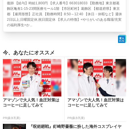
復師 【給与】時給1,800円 【求人番号】663018033 【勤務地】東京都葛
飾区亀有1-15-23間医療モール1階 【市区町村】葛飾区 【都道府県】東京
都 【雇用形態】正社員 【勤務時間】8:50～12:40 【休日・休暇など】週休
2日以上;日曜固定休;祝日固定休 【求人の特徴】<やりがいのある職場/充実
の福利厚生>か...
今、あなたにオススメ
アマゾンで大人気！血圧対策は
アマゾンで大人気！血圧対策は
コーヒーに足してみて
コーヒーに足してみて
PR(森永乳業)
PR(森永乳業)
『呪術廻戦』釘崎野薔薇に扮した海外コスプレイヤ