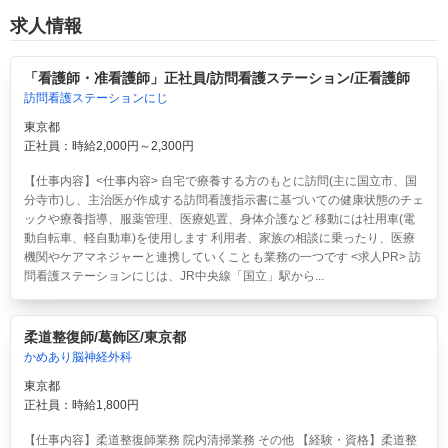
求人情報
「看護師・准看護師」正社員/訪問看護ステーション/正看護師
訪問看護ステーションにじ
東京都
正社員：時給2,000円～2,300円
【仕事内容】<仕事内容> 自宅で療養する方のもとに訪問(主に国立市、国
分寺市)し、主治医が作成する訪問看護指示書に基づいての健康状態のチェ
ックや療養指導、服薬管理、医療処置、身体介護など 移動には社用車(電
動自転車、軽自動車)を使用します 利用者、家族の相談に乗ったり、医療
機関やケアマネジャーと連携していくことも業務の一つです <求人PR> 訪
問看護ステーションにじは、JR中央線「国立」駅から...
柔道整復師/葛飾区/東京都
かめあり脳神経外科
東京都
正社員：時給1,800円
【仕事内容】柔道整復師業務 院内清掃業務 その他 【経験・資格】柔道整