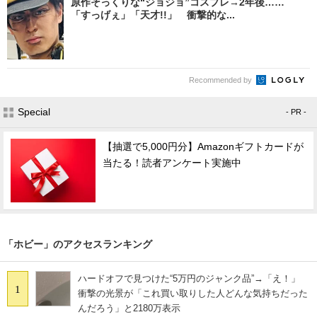
原作そっくりな“ジョジョ”コスプレ→2年後……
「すっげぇ」「天才!!」 衝撃的な...
Recommended by
Special
- PR -
【抽選で5,000円分】Amazonギフトカードが
当たる！読者アンケート実施中
「ホビー」のアクセスランキング
ハードオフで見つけた“5万円のジャンク品”→「え！」
1
衝撃の光景が「これ買い取りした人どんな気持ちだった
んだろう」と2180万表示