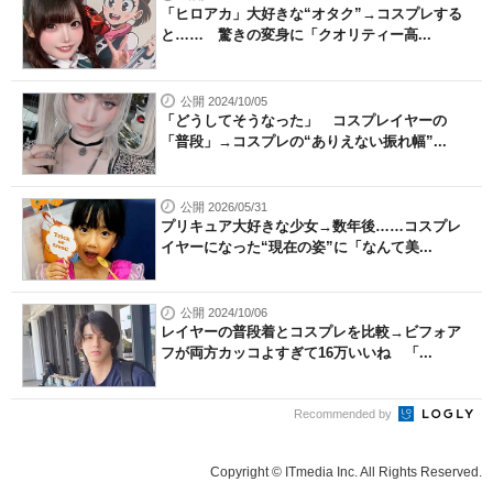
「ヒロアカ」大好きな“オタク”→コスプレする
と…… 驚きの変身に「クオリティー高...
公開 2024/10/05
「どうしてそうなった」 コスプレイヤーの
「普段」→コスプレの“ありえない振れ幅”...
公開 2026/05/31
プリキュア大好きな少女→数年後……コスプレ
イヤーになった“現在の姿”に「なんて美...
公開 2024/10/06
レイヤーの普段着とコスプレを比較→ビフォア
フが両方カッコよすぎて16万いいね 「...
Recommended by
Copyright © ITmedia Inc. All Rights Reserved.