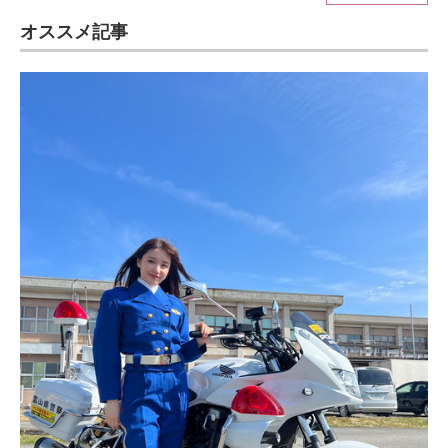
オススメ記事
ITの今と未来を見通す
スマホと通信の最新トレンド
進化するPCとデバイスの未来
好きが集まる 比べて選べる
ビジネスと働き方のヒント
AI活用のいまが分かる
企業ITのトレンドを詳説
経営リーダーのコミュニティ
マーケ×ITの今がよく分かる
ITエンジニア向け専門サイト