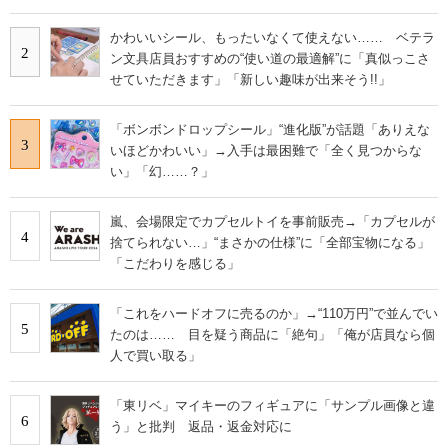
かわいいシール、もったいなくて使えない…… ベテラ
2
ン文具店員おすすめの“使い道の最適解”に「真似っこさ
せていただきます」「新しい趣味が出来そう!!」
「ボンボンドロップシール」“進化版”が話題「ありえな
3
いほどかわいい」→入手は最困難で「全く見つからな
い」「幻……？」
嵐、会場限定でカプセルトイを事前販売→「カプセルが
4
捨てられない…」“まさかの仕様”に「全部宝物になる」
「こだわりを感じる」
「これをハードオフに売るのか」→“110万円”で並んでい
5
たのは…… 目を疑う商品に「絶句」「俺が店員なら個
人で買い取る」
「東リベ」マイキーのフィギュアに「サンプル画像と違
6
う」と批判 返品・返金対応に