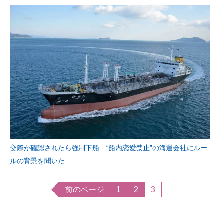
交際が確認されたら強制下船 “船内恋愛禁止”の海運会社にルー
ルの背景を聞いた
前のページ
1
2
3