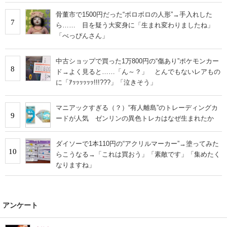
骨董市で1500円だった“ボロボロの人形”→手入れした
7
ら…… 目を疑う大変身に「生まれ変わりましたね」
「べっぴんさん」
中古ショップで買った1万800円の“傷あり”ポケモンカー
8
ド→よく見ると……「ん～？」 とんでもないレアもの
に「ｱｯｯｯｯｯｯ!!!???」「泣きそう」
マニアックすぎる（？）“有人離島”のトレーディングカ
9
ードが人気 ゼンリンの異色トレカはなぜ生まれたか
ダイソーで1本110円の“アクリルマーカー”→塗ってみた
10
らこうなる→「これは買おう」「素敵です」「集めたく
なりますね」
アンケート