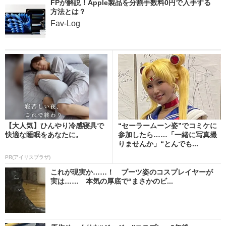
FPが解説！Apple製品を分割手数料0円で入手する
方法とは？
Fav-Log
【大人気】ひんやり冷感寝具で
“セーラームーン姿”でコミケに
快適な睡眠をあなたに。
参加したら……「一緒に写真撮
りませんか」“とんでも...
PR(アイリスプラザ)
これが現実か……！ ブーツ姿のコスプレイヤーが
実は…… 本気の厚底で“まさかのビ...