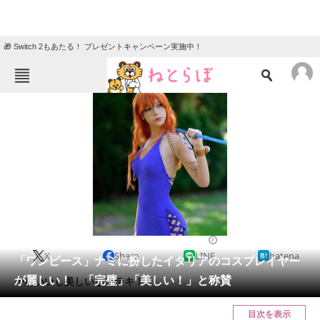
🎁 Switch 2もあたる！ プレゼントキャンペーン実施中！
ねとらぼメニュー
TOP
ニュース
エンタメ
クイズ
グルメ
地域
住まい
教育・育児
動物
リサーチ
ホビー
2024/04/28 10:00（公開）
X
Share
LINE
hatena
会員記事
「ワンピース」ナミに扮したイタリアのコスプレイヤー
が麗しい！ 「完璧」「美しい！」と称賛
かわいいし美しいしステキ！
メディア
目次を表示
注目記事を集めた総合ページ