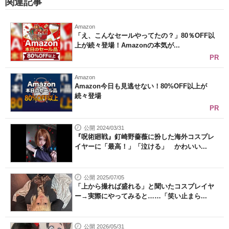
関連記事
Amazon
「え、こんなセールやってたの？」80％OFF以
上が続々登場！Amazonの本気が...
PR
Amazon
Amazon今日も見逃せない！80%OFF以上が
続々登場
PR
公開 2024/03/31
『呪術廻戦』釘崎野薔薇に扮した海外コスプレ
イヤーに「最高！」「泣ける」 かわいい...
公開 2025/07/05
「上から撮れば盛れる」と聞いたコスプレイヤ
ー→実際にやってみると……「笑い止まら...
公開 2026/05/31