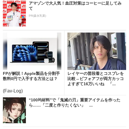
アマゾンで大人気！血圧対策はコーヒーに足してみ
て
PR(森永乳業)
FPが解説！Apple製品を分割手
レイヤーの普段着とコスプレを
数料0円で入手する方法とは？
比較→ビフォアフが両方カッコ
よすぎて16万いいね 「...
(Fav-Log)
“100均材料”で「鬼滅の刃」重要アイテムを作った
ら……「二度と作りたくない」 ...