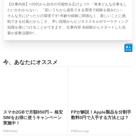
【仕事内容】<20代から自分の可能性を広げよう!> 「将来どんな仕事をし
たいかわからない」 「若いうちから成長できる環境で経験を積みたい」
そんな方にぴったりの環境です! 年齢や経験に関係なく、新しいことに挑
戦できる社風だからこそ、 早い段階からビジネススキルやマーケティング
知識を身につけることができます。 仕事内容 未経験からスタートした先
輩が多数活躍中! ...
今、あなたにオススメ
スマホ2GBで月額850円～ 格安
FPが解説！Apple製品を分割手
SIMをお得に使うキャンペーン
数料0円で入手する方法とは？
実施中！
PR(IIJmio)
PR(Fav-Log)