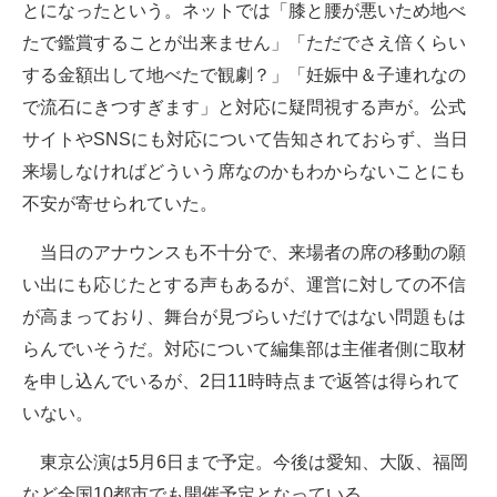
とになったという。ネットでは「膝と腰が悪いため地べ
たで鑑賞することが出来ません」「ただでさえ倍くらい
する金額出して地べたで観劇？」「妊娠中＆子連れなの
で流石にきつすぎます」と対応に疑問視する声が。公式
サイトやSNSにも対応について告知されておらず、当日
来場しなければどういう席なのかもわからないことにも
不安が寄せられていた。
当日のアナウンスも不十分で、来場者の席の移動の願
い出にも応じたとする声もあるが、運営に対しての不信
が高まっており、舞台が見づらいだけではない問題もは
らんでいそうだ。対応について編集部は主催者側に取材
を申し込んでいるが、2日11時時点まで返答は得られて
いない。
東京公演は5月6日まで予定。今後は愛知、大阪、福岡
など全国10都市でも開催予定となっている。