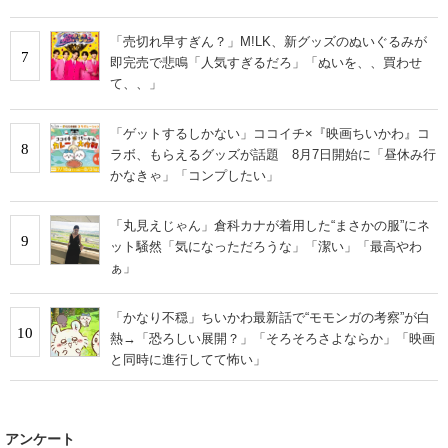
「売切れ早すぎん？」M!LK、新グッズのぬいぐるみが
7
即完売で悲鳴「人気すぎるだろ」「ぬいを、、買わせ
て、、」
「ゲットするしかない」ココイチ×『映画ちいかわ』コ
8
ラボ、もらえるグッズが話題 8月7日開始に「昼休み行
かなきゃ」「コンプしたい」
「丸見えじゃん」倉科カナが着用した“まさかの服”にネ
9
ット騒然「気になっただろうな」「潔い」「最高やわ
ぁ」
「かなり不穏」ちいかわ最新話で“モモンガの考察”が白
10
熱→「恐ろしい展開？」「そろそろさよならか」「映画
と同時に進行してて怖い」
アンケート