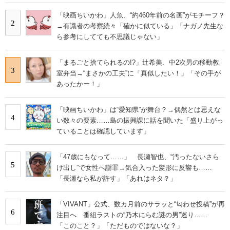
「映画ちいかわ」人魚、“約460年前の名画”がモチーフ？
2
→有識者の考察続々「確かに似ている」「ナガノ先生な
ら参考にしてても不思議じゃない」
「まるごと捨てられるの!?」辻希美、中2次男の移動教
3
室弁当→“まさかの工夫”に「真似したい！」「その手が
あったかー！」
「映画ちいかわ」は“愛知県”が舞台？→偶然とは思えな
4
い数々の要素……島の振興課に話を聞いた「盛り上がっ
ていることは確認しています」
「47歳にもなって……」 長瀬智也、“汚ったないさら
5
け出し”で女性へ謝罪→気合入った髪形に反響も……
「長瀬なら私が許す」「あれはネタ？」
「VIVANT」公式、数カ月前のサラッと“匂わせ投稿”が再
6
注目へ 番組ラストの“乃木にらむ謎の男”巡り……
「このこと？」「ただものではないな？」