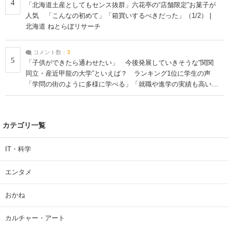
4
「北海道土産としてもセンス抜群」六花亭の“店舗限定”お菓子が
人気 「こんなの初めて」「箱買いするべきだった」（1/2） |
北海道 ねとらぼリサーチ
コメント数：
3
5
「子供ができたら通わせたい」 今後発展していきそうな“関関
同立・産近甲龍の大学”といえば？ ランキング1位に学生の声
「学問の街のように多様に学べる」「就職や進学の実績も高い」
| 大学 ねとらぼリサーチ
カテゴリ一覧
IT・科学
エンタメ
おかね
カルチャー・アート