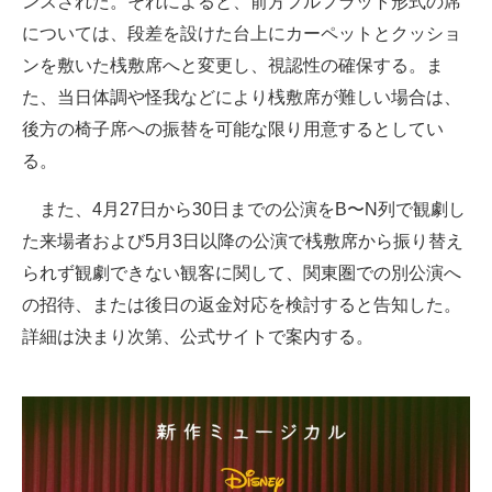
ンスされた。それによると、前方フルフラット形式の席
については、段差を設けた台上にカーペットとクッショ
ンを敷いた桟敷席へと変更し、視認性の確保する。ま
た、当日体調や怪我などにより桟敷席が難しい場合は、
後方の椅子席への振替を可能な限り用意するとしてい
る。
また、4月27日から30日までの公演をB〜N列で観劇し
た来場者および5月3日以降の公演で桟敷席から振り替え
られず観劇できない観客に関して、関東圏での別公演へ
の招待、または後日の返金対応を検討すると告知した。
詳細は決まり次第、公式サイトで案内する。