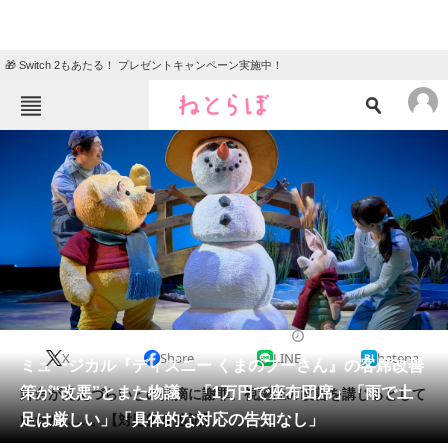
🎁 Switch 2もあたる！ プレゼントキャンペーン実施中！
ねとらぼメニュー
TOP
ニュース
エンタメ
クイズ
グルメ
地域
住まい
教育・育児
動物
リサーチ
エンタメ
2024/05/02 11:45（公開）
X
Share
LINE
hatena
会員記事
ミュージカル『ディズニー くまのプーさん』の客席改善
策が“改悪”とまた物議 「1万円で座布団席」「雨で土
舞台が見えづらいとの指摘に謝罪。視認性の改善を講じるとして
メディア
足は厳しい」「具体的な対応の告知なし」
いたが……。【対応策を追記】
注目記事を集めた総合ページ