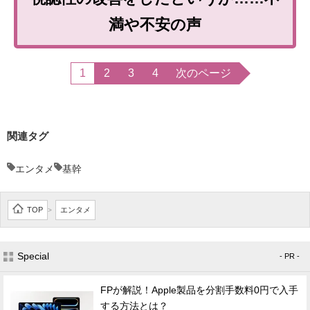
満や不安の声
1
2
3
4
次のページ
関連タグ
エンタメ
基幹
TOP
エンタメ
>
Special
- PR -
FPが解説！Apple製品を分割手数料0円で入手
する方法とは？