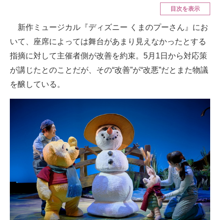
目次を表示
ITの今と未来を見通す
新作ミュージカル『ディズニー くまのプーさん』にお
いて、座席によっては舞台があまり見えなかったとする
スマホと通信の最新トレンド
指摘に対して主催者側が改善を約束。5月1日から対応策
進化するPCとデバイスの未来
が講じたとのことだが、その“改善”が“改悪”だとまた物議
を醸している。
好きが集まる 比べて選べる
ビジネスと働き方のヒント
AI活用のいまが分かる
企業ITのトレンドを詳説
経営リーダーのコミュニティ
マーケ×ITの今がよく分かる
ITエンジニア向け専門サイト