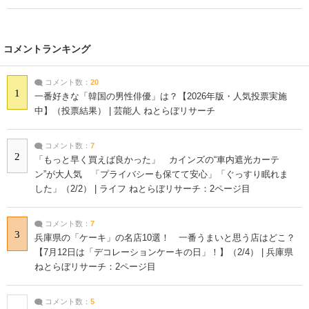
コメントランキング
コメント数：
20
1
一番好きな「韓国の男性俳優」は？【2026年版・人気投票実施
中】（投票結果） | 芸能人 ねとらぼリサーチ
コメント数：
7
2
「もっと早く買えば良かった」 カインズの“車内遮光カーテ
ン”が大人気 「プライバシーも保てて安心」「ぐっすり眠れま
した」（2/2） | ライフ ねとらぼリサーチ：2ページ目
コメント数：
7
3
兵庫県の「ケーキ」の名店10選！ 一番うまいと思う店はどこ？
【7月12日は「デコレーションケーキの日」！】（2/4） | 兵庫県
ねとらぼリサーチ：2ページ目
コメント数：
5