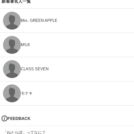
新着著名人一覧
Mrs. GREEN APPLE
M!LK
CLASS SEVEN
モナキ
FEEDBACK
「ねとらぼ」ってなに？