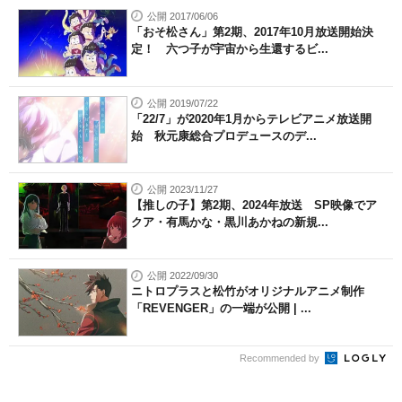
公開 2017/06/06
「おそ松さん」第2期、2017年10月放送開始決
定！ 六つ子が宇宙から生還するビ...
公開 2019/07/22
「22/7」が2020年1月からテレビアニメ放送開
始 秋元康総合プロデュースのデ...
公開 2023/11/27
【推しの子】第2期、2024年放送 SP映像でア
クア・有馬かな・黒川あかねの新規...
公開 2022/09/30
ニトロプラスと松竹がオリジナルアニメ制作
「REVENGER」の一端が公開 | ...
Recommended by