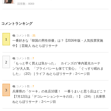
回答数：8069
コメントランキング
コメント数：
21
1
一番好きな「韓国の男性俳優」は？【2026年版・人気投票実施
中】 | 芸能人 ねとらぼリサーチ
コメント数：
7
2
「もっと早く買えば良かった」 カインズの“車内遮光カーテ
ン”が大人気 「プライバシーも保てて安心」「ぐっすり眠れま
した」（2/2） | ライフ ねとらぼリサーチ：2ページ目
コメント数：
7
3
兵庫県の「ケーキ」の名店10選！ 一番うまいと思う店はどこ？
【7月12日は「デコレーションケーキの日」！】（2/4） | 兵庫県
ねとらぼリサーチ：2ページ目