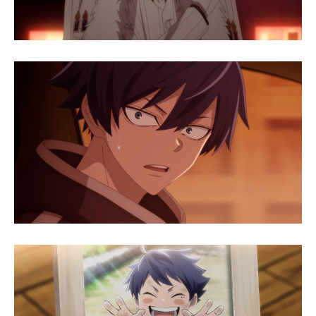
企業向けIT製品の総合サイト
IT製品の技術・比較・事例
製造業のIT導入・活用を支援
モノづくり技術者専門サイト
エレクトロニクス専門サイト
電子設計の基本と応用
エネルギーの専門メディア
建設×テクノロジーの最前線
ちょっと気になるネットの話題