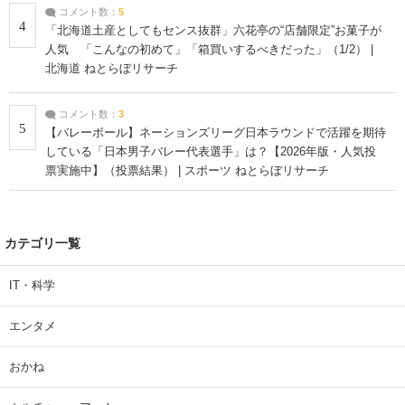
コメント数：
5
4
「北海道土産としてもセンス抜群」六花亭の“店舗限定”お菓子が
人気 「こんなの初めて」「箱買いするべきだった」（1/2） |
北海道 ねとらぼリサーチ
コメント数：
3
5
【バレーボール】ネーションズリーグ日本ラウンドで活躍を期待
している「日本男子バレー代表選手」は？【2026年版・人気投
票実施中】（投票結果） | スポーツ ねとらぼリサーチ
カテゴリ一覧
IT・科学
エンタメ
おかね