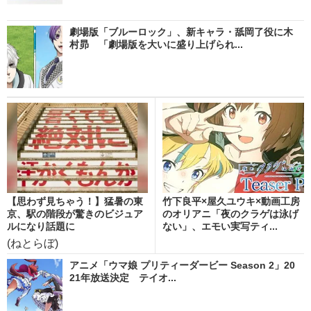
劇場版「ブルーロック」、新キャラ・舐岡了役に木
村昴 「劇場版を大いに盛り上げられ...
【思わず見ちゃう！】猛暑の東
竹下良平×屋久ユウキ×動画工房
京、駅の階段が驚きのビジュア
のオリアニ「夜のクラゲは泳げ
ルになり話題に
ない」、エモい実写ティ...
(ねとらぼ)
アニメ「ウマ娘 プリティーダービー Season 2」20
21年放送決定 テイオ...