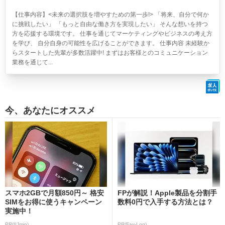
【仕事内容】<未来の選択肢を増やすための第一歩!> 「将来、自分で何か
に挑戦したい」 「もっと自由な働き方を実現したい」 そんな想いを持つ
方を応援する環境です。 仕事を通じてマーケティングやビジネスの考え方
を学び、 自分自身の可能性を広げることができます。 仕事内容 未経験か
らスタートした先輩が多数活躍中! まずはお客様とのコミュニケーション
業務を通じて...
今、あなたにオススメ
スマホ2GBで月額850円～ 格安
FPが解説！Apple製品を分割手
SIMをお得に使うキャンペーン
数料0円で入手する方法とは？
実施中！
PR(IIJmio)
PR(Fav-Log)