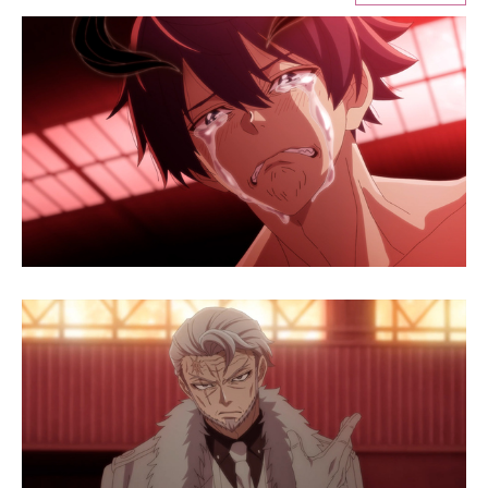
ITの今と未来を見通す
スマホと通信の最新トレンド
進化するPCとデバイスの未来
好きが集まる 比べて選べる
ビジネスと働き方のヒント
AI活用のいまが分かる
企業ITのトレンドを詳説
経営リーダーのコミュニティ
マーケ×ITの今がよく分かる
ITエンジニア向け専門サイト