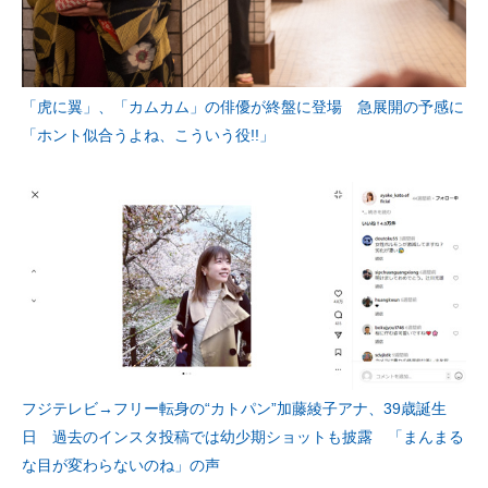
「虎に翼」、「カムカム」の俳優が終盤に登場 急展開の予感に
「ホント似合うよね、こういう役!!」
フジテレビ→フリー転身の“カトパン”加藤綾子アナ、39歳誕生
日 過去のインスタ投稿では幼少期ショットも披露 「まんまる
な目が変わらないのね」の声