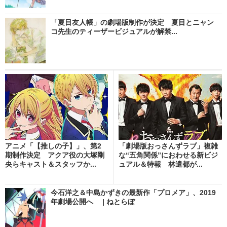
「夏目友人帳」の劇場版制作が決定 夏目とニャン
コ先生のティーザービジュアルが解禁...
アニメ「【推しの子】」、第2
「劇場版おっさんずラブ」複雑
期制作決定 アクア役の大塚剛
な“五角関係”におわせる新ビジ
央らキャスト＆スタッフか...
ュアル＆特報 林遣都が...
今石洋之＆中島かずきの最新作「プロメア」、2019
年劇場公開へ | ねとらぼ