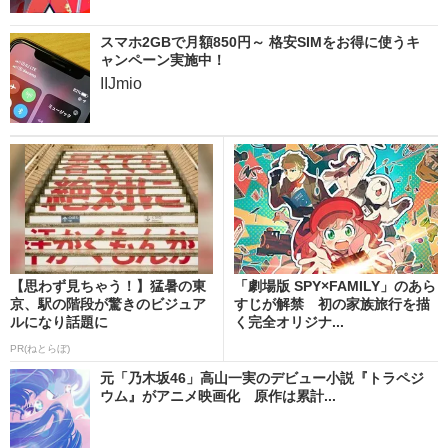
スマホ2GBで月額850円～ 格安SIMをお得に使うキ
ャンペーン実施中！
IIJmio
【思わず見ちゃう！】猛暑の東
「劇場版 SPY×FAMILY」のあら
京、駅の階段が驚きのビジュア
すじが解禁 初の家族旅行を描
ルになり話題に
く完全オリジナ...
PR(ねとらぼ)
元「乃木坂46」高山一実のデビュー小説『トラペジ
ウム』がアニメ映画化 原作は累計...