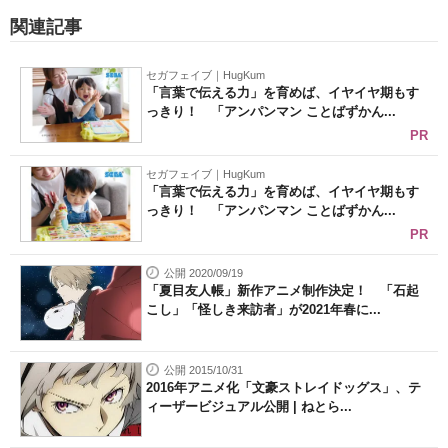
関連記事
セガフェイブ｜HugKum
「言葉で伝える力」を育めば、イヤイヤ期もす
っきり！ 「アンパンマン ことばずかん...
PR
セガフェイブ｜HugKum
「言葉で伝える力」を育めば、イヤイヤ期もす
っきり！ 「アンパンマン ことばずかん...
PR
公開 2020/09/19
「夏目友人帳」新作アニメ制作決定！ 「石起
こし」「怪しき来訪者」が2021年春に...
公開 2015/10/31
2016年アニメ化「文豪ストレイドッグス」、テ
ィーザービジュアル公開 | ねとら...