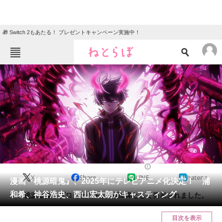
🎁 Switch 2もあたる！ プレゼントキャンペーン実施中！
ねとらぼメニュー
TOP
ニュース
エンタメ
クイズ
グルメ
地域
住まい
教育・育児
動物
リサーチ
2024/05/07 21:05（公開）
X
Share
LINE
hatena
会員記事
漫画『桃源暗鬼』、2025年にテレビアニメ化決定！ 浦
和希、神谷浩史、西山宏太朗がキャスティング
「『桃源暗鬼』プロジェクト」の第2弾として発表されました。
メディア
目次を表示
注目記事を集めた総合ページ