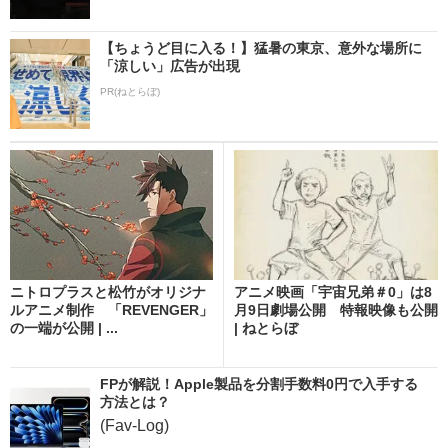
【ちょうど目に入る！】猛暑の東京、意外な場所に
「涼しい」広告が出現
PR(ねとらぼ)
ニトロプラスと松竹がオリジナ
アニメ映画「宇宙兄弟＃0」は8
ルアニメ制作 「REVENGER」
月9日劇場公開 特報映像も公開
の一端が公開 | ...
| ねとらぼ
FPが解説！Apple製品を分割手数料0円で入手する
方法とは？
(Fav-Log)