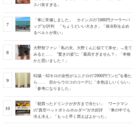
スパ良すぎる」
「車に常備しました」 カインズの“1980円クーラーバ
7
ッグ”が評判 「ちょうどいい大きさ」「保冷剤を止め
るベルトが良い」
大野智ファン「私の夫、大野くんに似てて幸せ」→見て
8
みると…… ‟驚きの姿”に「最高すぎません？」「本物
かと思いました！」
62歳・62キロの女性がユニクロの“2990円ワンピ”を着た
9
ら…… 目からウロコのコーデに「全色ほしいくらい」
「参考になりました」
「朝買ったドリンクが夕方まで冷たい」 ワークマン
10
の“真空ペットボトルホルダー”が大好評 「車の中でも
冷え冷え」「もっと早く買えばよかった」