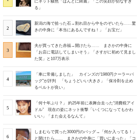
にネット騒然「ほんとに綺麗」「この笑顔が切なすぎ
る」
新潟の海で拾った石→割れ目から中をのぞいたら……驚
2
きの中身に「本当にあるんですね！」「お宝だ」
夫が買ってきた赤福→開けたら…… まさかの中身に
3
「お店に電話してしまいそう」「さすがに初めて見まし
た笑」と107万表示
「車に常備しました」 カインズの“1980円クーラーバ
4
ッグ”が評判 「ちょうどいい大きさ」「保冷剤を止め
るベルトが良い」
「何十年ぶり？」 約25年前に表舞台去った“消費税アイ
5
ドル” 現在の姿にネット衝撃「いくつになってもかわ
いい」「また会えるなんて」
しまむらで買った3000円のバッグ→「何か入ってる！」
6
と開けたら…… まさかの中身に「買いに走った」「コ