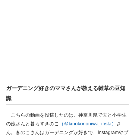
企業向けIT製品の総合サイト
IT製品の技術・比較・事例
製造業のIT導入・活用を支援
モノづくり技術者専門サイト
エレクトロニクス専門サイト
電子設計の基本と応用
エネルギーの専門メディア
ガーデニング好きのママさんが教える雑草の豆知
識
建設×テクノロジーの最前線
ちょっと気になるネットの話題
こちらの動画を投稿したのは、神奈川県で夫と小学生
の娘さんと暮らすきのこ
（＠kinokononiwa_insta）
さ
ん。きのこさんはガーデニングが好きで、Instagramやブ