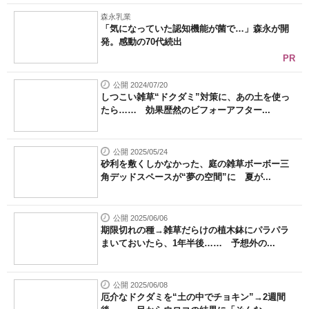
森永乳業
「気になっていた認知機能が菌で…」森永が開
発。感動の70代続出
PR
公開 2024/07/20
しつこい雑草“ドクダミ”対策に、あの土を使っ
たら…… 効果歴然のビフォーアフター...
公開 2025/05/24
砂利を敷くしかなかった、庭の雑草ボーボー三
角デッドスペースが“夢の空間”に 夏が...
公開 2025/06/06
期限切れの種→雑草だらけの植木鉢にパラパラ
まいておいたら、1年半後…… 予想外の...
公開 2025/06/08
厄介なドクダミを“土の中でチョキン”→2週間