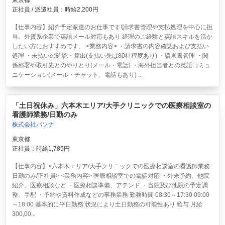
東京都
正社員 / 派遣社員：時給2,200円
【仕事内容】紹介予定派遣のお仕事です!請求書管理や支払処理を中心に担
当。外資系企業で英語メール対応もあり 経理のご経験と英語スキルを活か
したい方におすすめです。 <業務内容> ・請求書の内容確認および支払い
処理 ・未払いの確認・算出(支払い先は80社程度あり) ・請求書管理 ・関
係部署や取引先とのやりとり(メール・電話) ・海外担当者との英語コミュ
ニケーション(メール・チャット、電話もあり) ...
「土日祝休み」六本木エリア/大手クリニックでの医療相談室の
看護師業務/日勤のみ
株式会社パソナ
東京都
正社員：時給1,785円
【仕事内容】<六本木エリア/大手クリニックでの医療相談室の看護師業務
日勤のみ/正社員> <業務内容> 医療相談室での電話対応 ・外来予約、他院
紹介、医療相談など ・医療相談準備、アテンド ・当院及び他院の予定調
整、手配 ・予約や資料作成などの事務業務 勤務時間 08:30～17:30 09:00
～18:00 基本的に平日勤務 状況により土日勤務の可能性あり 給与 月給
300,00...