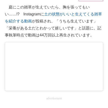
庭にこの雑草が生えていたら、胸を張ってもい
ITの今と未来を見通す
い……!? Instagramに
土の状態がいいと生えてくる雑草
スマホと通信の最新トレンド
を紹介する動画
が投稿され、「うちも生えています」
「栄養がある土だとわかって嬉しいです」と話題に。記
進化するPCとデバイスの未来
事執筆時点で動画は44万回以上再生されています。
好きが集まる 比べて選べる
ビジネスと働き方のヒント
AI活用のいまが分かる
企業ITのトレンドを詳説
経営リーダーのコミュニティ
マーケ×ITの今がよく分かる
advertisement
ITエンジニア向け専門サイト