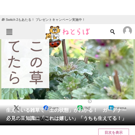
🎁 Switch 2もあたる！ プレゼントキャンペーン実施中！
ねとらぼメニュー
TOP
ニュース
エンタメ
クイズ
グルメ
地域
住まい
教育・育児
動物
リサーチ
ライフスタイル
2024/05/09 10:00（公開）
X
Share
LINE
hatena
会員記事
生えている雑草で「土の状態」がわかる！ ガーデナー
必見の豆知識に「これは嬉しい」「うちも生えてる！」
雑草を観察したくなる。
メディア
目次を表示
注目記事を集めた総合ページ