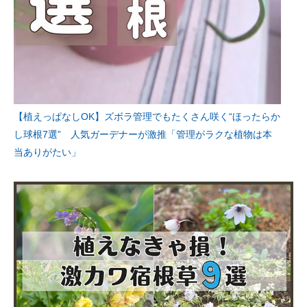
【植えっぱなしOK】ズボラ管理でもたくさん咲く“ほったらか
し球根7選” 人気ガーデナーが激推「管理がラクな植物は本
当ありがたい」